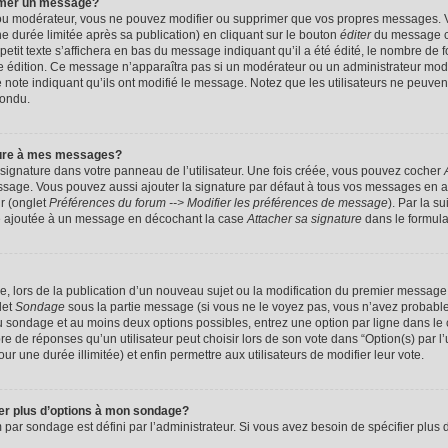
imer un message?
 ou modérateur, vous ne pouvez modifier ou supprimer que vos propres messages. 
 durée limitée après sa publication) en cliquant sur le bouton
éditer
du message c
it texte s’affichera en bas du message indiquant qu’il a été édité, le nombre de foi
ère édition. Ce message n’apparaîtra pas si un modérateur ou un administrateur mod
une note indiquant qu’ils ont modifié le message. Notez que les utilisateurs ne peu
pondu.
ture à mes messages?
signature dans votre panneau de l’utilisateur. Une fois créée, vous pouvez cocher
ssage. Vous pouvez aussi ajouter la signature par défaut à tous vos messages en a
ur (onglet
Préférences du forum --> Modifier les préférences de message
). Par la s
e ajoutée à un message en décochant la case
Attacher sa signature
dans le formula
ge, lors de la publication d’un nouveau sujet ou la modification du premier message 
let
Sondage
sous la partie message (si vous ne le voyez pas, vous n’avez probable
 du sondage et au moins deux options possibles, entrez une option par ligne dans 
 de réponses qu’un utilisateur peut choisir lors de son vote dans “Option(s) par l’ut
ur une durée illimitée) et enfin permettre aux utilisateurs de modifier leur vote.
ter plus d’options à mon sondage?
r sondage est défini par l’administrateur. Si vous avez besoin de spécifier plus d