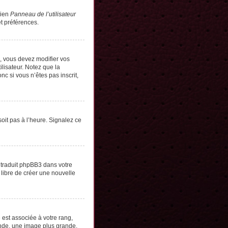
lien
Panneau de l’utilisateur
t préférences.
s, vous devez modifier vos
lisateur. Notez que la
c si vous n’êtes pas inscrit,
soit pas à l’heure. Signalez ce
e traduit phpBB3 dans votre
 libre de créer une nouvelle
 est associée à votre rang,
onde, une image plus grande,