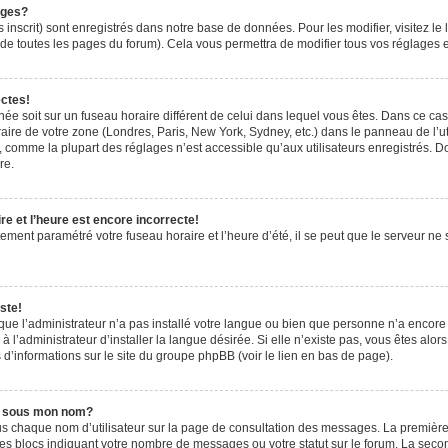
ages?
 inscrit) sont enregistrés dans notre base de données. Pour les modifier, visitez le 
de toutes les pages du forum). Cela vous permettra de modifier tous vos réglages e
ectes!
ichée soit sur un fuseau horaire différent de celui dans lequel vous êtes. Dans ce ca
aire de votre zone (Londres, Paris, New York, Sydney, etc.) dans le panneau de l’uti
 comme la plupart des réglages n’est accessible qu’aux utilisateurs enregistrés. Don
re.
e et l’heure est encore incorrecte!
tement paramétré votre fuseau horaire et l’heure d’été, il se peut que le serveur ne 
ste!
 que l’administrateur n’a pas installé votre langue ou bien que personne n’a encor
’administrateur d’installer la langue désirée. Si elle n’existe pas, vous êtes alors
 d’informations sur le site du groupe phpBB (voir le lien en bas de page).
e sous mon nom?
us chaque nom d’utilisateur sur la page de consultation des messages. La première
es blocs indiquant votre nombre de messages ou votre statut sur le forum. La sec