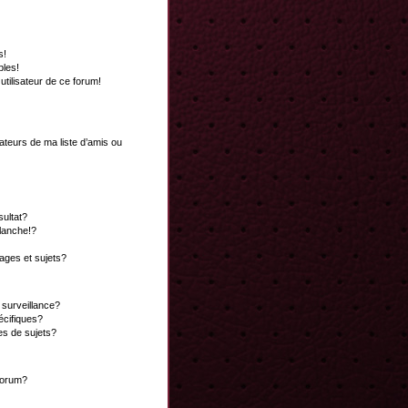
s!
bles!
 utilisateur de ce forum!
ateurs de ma liste d’amis ou
ultat?
lanche!?
ges et sujets?
a surveillance?
écifiques?
es de sujets?
 forum?