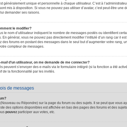
t généralement unique et personnelle à chaque utilisateur. C’est à l’administrateur 
sont mis à disposition. Si vous ne pouvez pas utiliser d’avatar, c’est peut-être une d
 lui demander ses raisons.
omment le modifier?
s le nom d’utilisateur indiquent le nombre de messages postés ou identifient certain
. En général, vous ne pouvez pas directement modifier l’intitulé d’un rang car il es
sez des forums en postant des messages dans le seul but d’augmenter votre rang, 
 votre compteur de messages.
-mail
d’un utilisateur, on me demande de me connecter?
és peuvent s’envoyer des e-mails via le formulaire intégré (si la fonction a été activ
de la fonctionnalité par les invités.
vois de messages
rum?
 (Nouveau ou Répondre) sur la page du forum ou des sujets. Il se peut que vous ay
iste des options disponibles est affichée en bas des pages des forums et des suje
Vous
pouvez
participer aux votes, etc.