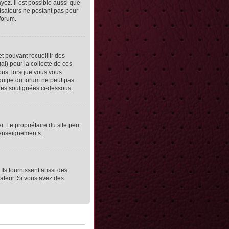
yez. Il est possible aussi que
lisateurs ne postant pas pour
 forum.
et pouvant recueillir des
al) pour la collecte de ces
vous, lorsque vous vous
équipe du forum ne peut pas
lles soulignées ci-dessous.
er. Le propriétaire du site peut
 renseignements.
Ils fournissent aussi des
rateur. Si vous avez des