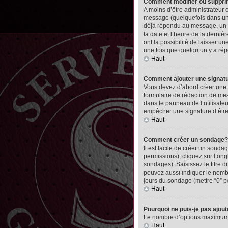
Comment modifier ou suppr
A moins d’être administrateur
message (quelquefois dans une
déjà répondu au message, un pet
la date et l’heure de la derni
ont la possibilité de laisser 
une fois que quelqu’un y a ré
Haut
Comment ajouter une signa
Vous devez d’abord créer une 
formulaire de rédaction de me
dans le panneau de l’utilisate
empêcher une signature d’êtr
Haut
Comment créer un sondage?
Il est facile de créer un sonda
permissions), cliquez sur l’ong
sondages). Saisissez le titre
pouvez aussi indiquer le nombre
jours du sondage (mettre “0” po
Haut
Pourquoi ne puis-je pas ajou
Le nombre d’options maximum pa
Haut