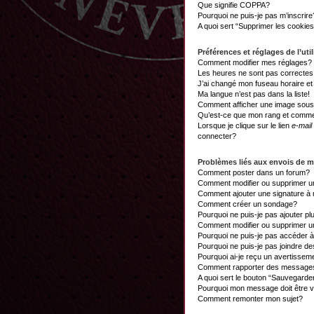
Que signifie COPPA?
Pourquoi ne puis-je pas m’inscrire
A quoi sert “Supprimer les cookie
Préférences et réglages de l’util
Comment modifier mes réglages?
Les heures ne sont pas correctes
J’ai changé mon fuseau horaire et 
Ma langue n’est pas dans la liste!
Comment afficher une image sou
Qu’est-ce que mon rang et commen
Lorsque je clique sur le lien
e-mail
connecter?
Problèmes liés aux envois de 
Comment poster dans un forum?
Comment modifier ou supprimer 
Comment ajouter une signature 
Comment créer un sondage?
Pourquoi ne puis-je pas ajouter p
Comment modifier ou supprimer 
Pourquoi ne puis-je pas accéder 
Pourquoi ne puis-je pas joindre d
Pourquoi ai-je reçu un avertissem
Comment rapporter des messages
A quoi sert le bouton “Sauvegard
Pourquoi mon message doit être v
Comment remonter mon sujet?