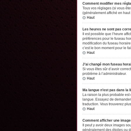
Comment modifier mes régl
Tous vos réglages (si vous êtes
(généralement affiché en haut 
Haut
Les heures ne sont pas corr
Il est possible que l’heure aff
préférences pour le fuseau hor
modification du fuseau horaire,
c’est le bon moment pour le fai
Haut
J’ai changé mon fuseau horair
Si vous êtes sûr d’avoir correc
problème à l’administrateur.
Haut
Ma langue n’est pas dans la li
La raison la plus probable est
langue. Essayez de demander à l
traduction. Vous trouverez plus
Haut
Comment afficher une imag
Il peut y avoir deux images so
généralement des étoiles ou d