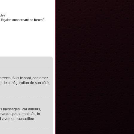
ble?
s légales concernant ce forum?
rects. S’ils le sont, contactez
ur de configuration de son côté,
s messages. Par ailleurs,
avatars personnalisés, la
t vivement conseillée.