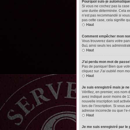
Pourquoi suis-je automatiq
Si vous ne cochez pas la cas
une durée déterminée. Cela emp
n’est pas recommandé si vous u
pas cette case, cela signifie qu
Haut
Comment empêcher mon nom d’
Vous trouverez dans votre pann
Oui
ainsi seuls les administrat
Haut
J’ai perdu mon mot de passe
Pas de panique! Bien que votre 
cliquez sur
J’ai oublié mon mo
Haut
Je suis enregistré mais je n
Vérifiez, en premier, vos nom d’
avez indiqué avoir moins de 13 
nouvelle inscription soit acti
lors de l’inscription. Si vous 
adresse incorrecte ou que l’e-ma
Haut
Je me suis enregistré par le