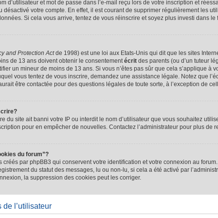
d’utilisateur et mot de passe dans l’e-mail reçu lors de votre inscription et réessa
u désactivé votre compte. En effet, il est courant de supprimer régulièrement les uti
 données. Si cela vous arrive, tentez de vous réinscrire et soyez plus investi dans le
cy and Protection Act
de 1998) est une loi aux Etats-Unis qui dit que les sites Intern
ins de 13 ans doivent obtenir le consentement
écrit
des parents (ou d’un tuteur lég
tifier un mineur de moins de 13 ans. Si vous n’êtes pas sûr que cela s’applique à 
 auquel vous tentez de vous inscrire, demandez une assistance légale. Notez que l’
saurait être contactée pour des questions légales de toute sorte, à l’exception de ce
scrire?
ire du site ait banni votre IP ou interdit le nom d’utilisateur que vous souhaitez utilis
scription pour en empêcher de nouvelles. Contactez l’administrateur pour plus de
ookies du forum”?
 créés par phpBB3 qui conservent votre identification et votre connexion au forum. 
registrement du statut des messages, lu ou non-lu, si cela a été activé par l’administ
exion, la suppression des cookies peut les corriger.
de l’utilisateur