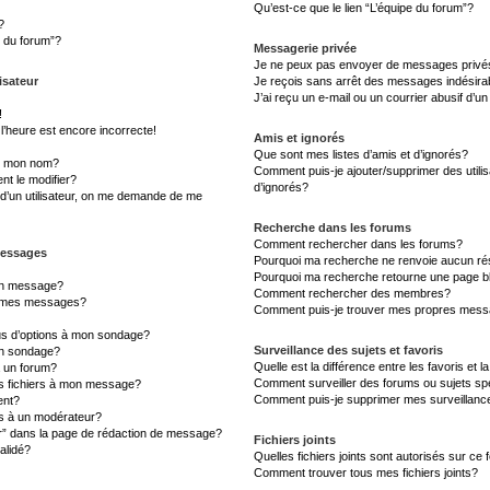
Qu’est-ce que le lien “L’équipe du forum”?
?
s du forum”?
Messagerie privée
Je ne peux pas envoyer de messages privé
isateur
Je reçois sans arrêt des messages indésira
J’ai reçu un e-mail ou un courrier abusif d’un
!
l’heure est encore incorrecte!
Amis et ignorés
Que sont mes listes d’amis et d’ignorés?
s mon nom?
Comment puis-je ajouter/supprimer des utilis
t le modifier?
d’ignorés?
d’un utilisateur, on me demande de me
Recherche dans les forums
Comment rechercher dans les forums?
messages
Pourquoi ma recherche ne renvoie aucun rés
Pourquoi ma recherche retourne une page b
un message?
Comment rechercher des membres?
à mes messages?
Comment puis-je trouver mes propres messa
lus d’options à mon sondage?
Surveillance des sujets et favoris
un sondage?
Quelle est la différence entre les favoris et l
à un forum?
Comment surveiller des forums ou sujets sp
es fichiers à mon message?
Comment puis-je supprimer mes surveillanc
ent?
 à un modérateur?
er” dans la page de rédaction de message?
Fichiers joints
alidé?
Quelles fichiers joints sont autorisés sur ce
Comment trouver tous mes fichiers joints?