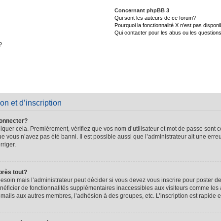
Concernant phpBB 3
Qui sont les auteurs de ce forum?
Pourquoi la fonctionnalité X n’est pas disponi
Qui contacter pour les abus ou les question
?
on et d’inscription
connecter?
quer cela. Premièrement, vérifiez que vos nom d’utilisateur et mot de passe sont cor
que vous n’avez pas été banni. Il est possible aussi que l’administrateur ait une erre
rriger.
près tout?
soin mais l’administrateur peut décider si vous devez vous inscrire pour poster de
énéficier de fonctionnalités supplémentaires inaccessibles aux visiteurs comme les 
-mails aux autres membres, l’adhésion à des groupes, etc. L’inscription est rapide e