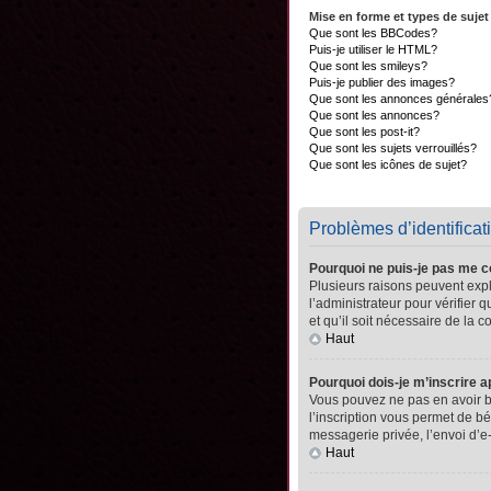
Mise en forme et types de sujet
Que sont les BBCodes?
Puis-je utiliser le HTML?
Que sont les smileys?
Puis-je publier des images?
Que sont les annonces générales
Que sont les annonces?
Que sont les post-it?
Que sont les sujets verrouillés?
Que sont les icônes de sujet?
Problèmes d’identificati
Pourquoi ne puis-je pas me 
Plusieurs raisons peuvent expli
l’administrateur pour vérifier 
et qu’il soit nécessaire de la co
Haut
Pourquoi dois-je m’inscrire a
Vous pouvez ne pas en avoir be
l’inscription vous permet de b
messagerie privée, l’envoi d’e
Haut