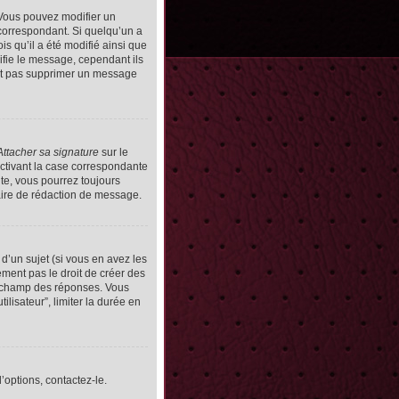
Vous pouvez modifier un
orrespondant. Si quelqu’un a
s qu’il a été modifié ainsi que
ifie le message, cependant ils
vent pas supprimer un message
Attacher sa signature
sur le
ctivant la case correspondante
uite, vous pourrez toujours
ire de rédaction de message.
d’un sujet (si vous en avez les
ment pas le droit de créer des
le champ des réponses. Vous
ilisateur”, limiter la durée en
’options, contactez-le.