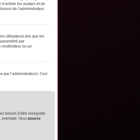
d’activer les avatars et de
écision de l’administrateur.
s utilisateurs tels que les
t paramétré par
un modérateur ou un
ée par l’administrateur). Ceci
ez besoin d’être enregistré
ts, exemple: Vous
pouvez