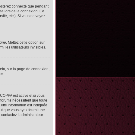
resterez connecté que pendant
se lors de la connexion. Ce
ité, etc.). Si vous ne voyez
igne
. Mettez cette option sur
 les utilisateurs invisibles.
cela, sur la page de connexion,
er.
n COPPA est active et si vous
s forums nécessitent que toute
ette information est indiquée
peut que vous ayez fourni une
, contactez l’administrateur.