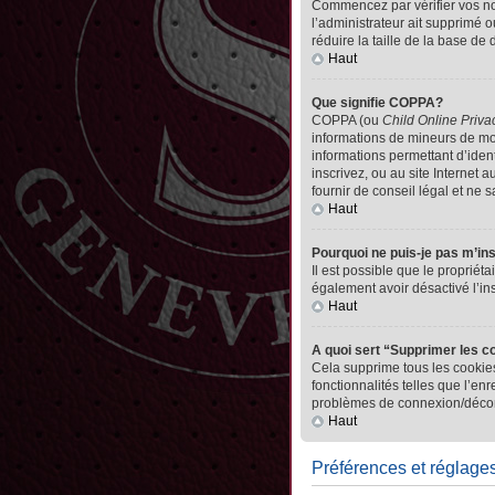
Commencez par vérifier vos nom 
l’administrateur ait supprimé o
réduire la taille de la base de
Haut
Que signifie COPPA?
COPPA (ou
Child Online Priva
informations de mineurs de mo
informations permettant d’iden
inscrivez, ou au site Internet
fournir de conseil légal et ne 
Haut
Pourquoi ne puis-je pas m’in
Il est possible que le propriéta
également avoir désactivé l’in
Haut
A quoi sert “Supprimer les c
Cela supprime tous les cookies
fonctionnalités telles que l’en
problèmes de connexion/déconn
Haut
Préférences et réglages 