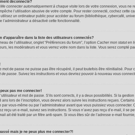
uement déconnecté?
e
Me connecter automatiquement à chaque visite
lors de votre connexion, vous ne 
êche l’utilisation abusive de votre compte. Pour rester connecté, cochez cette ca
tilisez un ordinateur public pour accéder au forum (bibliothèque, cybercafé, univers
e l’administrateur a désactivé cette fonctionnalité.
apparaître dans la liste des utilisateurs connectés?
eau de l’utilisateur, onglet “Préférences du forum”, l’option
Cacher mon statut en l
eurs, les modérateurs et vous verrez votre nom dans la liste. Vous serez compté parmi
!
mot de passe ne puisse pas être récupéré, il peut toutefois être réinitialisé. Pour 
t de passe
. Suivez les instructions et vous devriez pouvoir à nouveau vous connect
e peux pas me connecter!
utilisateur et mot de passe. S’ils sont corrects, il y a deux possibilités. Si la gestio
ans lors de l’inscription, vous devrez alors suivre les instructions reçues. Certain
vée par vous-même ou par l’administrateur avant que vous puissiez vous connecter. C
avez reçu un e-mail, suivez ses instructions. Si vous n’avez pas reçu d’e-mail, il se 
il ait été traité par un filtre anti-spam. Si vous êtes sûr de l’adresse e-mail fournie
 passé mais je ne peux plus me connecter?!