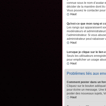
connue sous le nom d’avatar es
décider de la manière dont ils 
Vous pouvez le contacter pour
Haut
Qu’est-ce que mon rang et c
Les rangs qui apparaissent sou
modérateurs et administrateurs
l’administrateur. Si vous abu
administrateur peut rabaisser
Haut
Lorsque je clique sur le lien
e
Seuls les utilisateurs enregistr
pour empêcher un usage abusif 
Haut
Problèmes liés aux en
Comment poster dans un fo
Cliquez sur le bouton adéquat
pour écrire un message. Une l
poster des nouveaux sujets, 
Haut