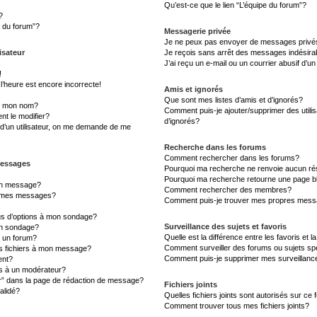
Qu’est-ce que le lien “L’équipe du forum”?
?
s du forum”?
Messagerie privée
Je ne peux pas envoyer de messages privé
isateur
Je reçois sans arrêt des messages indésira
J’ai reçu un e-mail ou un courrier abusif d’un
!
l’heure est encore incorrecte!
Amis et ignorés
Que sont mes listes d’amis et d’ignorés?
s mon nom?
Comment puis-je ajouter/supprimer des utilis
t le modifier?
d’ignorés?
d’un utilisateur, on me demande de me
Recherche dans les forums
Comment rechercher dans les forums?
messages
Pourquoi ma recherche ne renvoie aucun rés
Pourquoi ma recherche retourne une page b
un message?
Comment rechercher des membres?
à mes messages?
Comment puis-je trouver mes propres messa
lus d’options à mon sondage?
Surveillance des sujets et favoris
un sondage?
Quelle est la différence entre les favoris et l
à un forum?
Comment surveiller des forums ou sujets sp
es fichiers à mon message?
Comment puis-je supprimer mes surveillanc
ent?
 à un modérateur?
er” dans la page de rédaction de message?
Fichiers joints
alidé?
Quelles fichiers joints sont autorisés sur ce
Comment trouver tous mes fichiers joints?