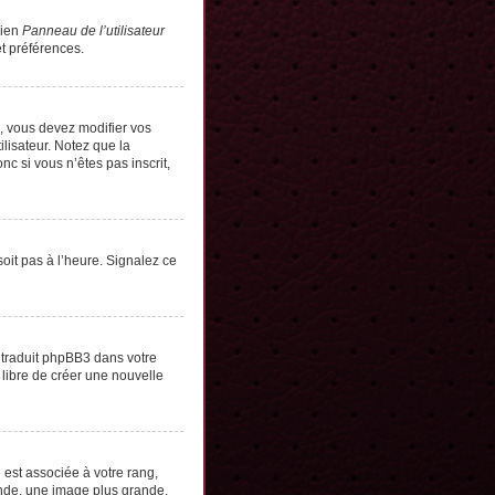
lien
Panneau de l’utilisateur
t préférences.
s, vous devez modifier vos
lisateur. Notez que la
c si vous n’êtes pas inscrit,
soit pas à l’heure. Signalez ce
e traduit phpBB3 dans votre
 libre de créer une nouvelle
 est associée à votre rang,
onde, une image plus grande,