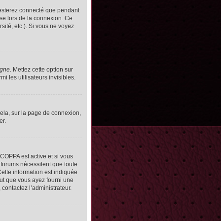
resterez connecté que pendant
se lors de la connexion. Ce
ité, etc.). Si vous ne voyez
igne
. Mettez cette option sur
 les utilisateurs invisibles.
cela, sur la page de connexion,
er.
n COPPA est active et si vous
s forums nécessitent que toute
ette information est indiquée
peut que vous ayez fourni une
, contactez l’administrateur.