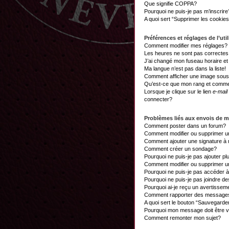
Que signifie COPPA?
Pourquoi ne puis-je pas m’inscrire
A quoi sert “Supprimer les cookie
Préférences et réglages de l’util
Comment modifier mes réglages?
Les heures ne sont pas correctes
J’ai changé mon fuseau horaire et 
Ma langue n’est pas dans la liste!
Comment afficher une image sou
Qu’est-ce que mon rang et commen
Lorsque je clique sur le lien
e-mail
connecter?
Problèmes liés aux envois de 
Comment poster dans un forum?
Comment modifier ou supprimer 
Comment ajouter une signature 
Comment créer un sondage?
Pourquoi ne puis-je pas ajouter p
Comment modifier ou supprimer 
Pourquoi ne puis-je pas accéder 
Pourquoi ne puis-je pas joindre d
Pourquoi ai-je reçu un avertissem
Comment rapporter des messages
A quoi sert le bouton “Sauvegard
Pourquoi mon message doit être v
Comment remonter mon sujet?