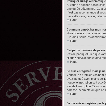
Pourquoi suis-je automatiq
Si vous ne cochez pas la cas
une durée déterminée. Cela emp
n’est pas recommandé si vous u
pas cette case, cela signifie qu
Haut
Comment empêcher mon nom d’
Vous trouverez dans votre pann
Oui
ainsi seuls les administrat
Haut
J’ai perdu mon mot de passe
Pas de panique! Bien que votre 
cliquez sur
J’ai oublié mon mo
Haut
Je suis enregistré mais je n
Vérifiez, en premier, vos nom d’
avez indiqué avoir moins de 13 
nouvelle inscription soit acti
lors de l’inscription. Si vous 
adresse incorrecte ou que l’e-ma
Haut
Je me suis enregistré par le