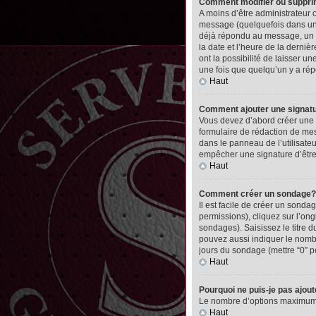
Comment modifier ou suppr
A moins d’être administrateur
message (quelquefois dans une
déjà répondu au message, un pet
la date et l’heure de la derni
ont la possibilité de laisser 
une fois que quelqu’un y a ré
Haut
Comment ajouter une signa
Vous devez d’abord créer une 
formulaire de rédaction de me
dans le panneau de l’utilisate
empêcher une signature d’êtr
Haut
Comment créer un sondage?
Il est facile de créer un sonda
permissions), cliquez sur l’ong
sondages). Saisissez le titre
pouvez aussi indiquer le nombre
jours du sondage (mettre “0” po
Haut
Pourquoi ne puis-je pas ajou
Le nombre d’options maximum pa
Haut