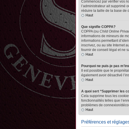
Commencez par vérifier vos nom 
l’administrateur ait supprimé o
réduire la taille de la base de
Haut
Que signifie COPPA?
COPPA (ou
Child Online Priva
informations de mineurs de mo
informations permettant d’iden
inscrivez, ou au site Internet
fournir de conseil légal et ne 
Haut
Pourquoi ne puis-je pas m’in
Il est possible que le propriéta
également avoir désactivé l’in
Haut
A quoi sert “Supprimer les c
Cela supprime tous les cookies
fonctionnalités telles que l’en
problèmes de connexion/déconn
Haut
Préférences et réglages 