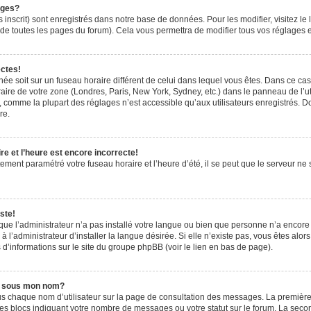
ages?
 inscrit) sont enregistrés dans notre base de données. Pour les modifier, visitez le 
de toutes les pages du forum). Cela vous permettra de modifier tous vos réglages e
ectes!
ichée soit sur un fuseau horaire différent de celui dans lequel vous êtes. Dans ce ca
aire de votre zone (Londres, Paris, New York, Sydney, etc.) dans le panneau de l’uti
 comme la plupart des réglages n’est accessible qu’aux utilisateurs enregistrés. Don
re.
e et l’heure est encore incorrecte!
tement paramétré votre fuseau horaire et l’heure d’été, il se peut que le serveur ne 
ste!
 que l’administrateur n’a pas installé votre langue ou bien que personne n’a encor
’administrateur d’installer la langue désirée. Si elle n’existe pas, vous êtes alors
 d’informations sur le site du groupe phpBB (voir le lien en bas de page).
e sous mon nom?
us chaque nom d’utilisateur sur la page de consultation des messages. La première
es blocs indiquant votre nombre de messages ou votre statut sur le forum. La sec