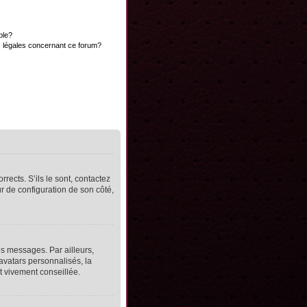
ble?
s légales concernant ce forum?
rects. S’ils le sont, contactez
ur de configuration de son côté,
s messages. Par ailleurs,
avatars personnalisés, la
t vivement conseillée.