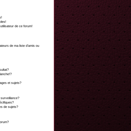
s!
bles!
 utilisateur de ce forum!
ateurs de ma liste d’amis ou
ultat?
lanche!?
ges et sujets?
a surveillance?
écifiques?
es de sujets?
 forum?