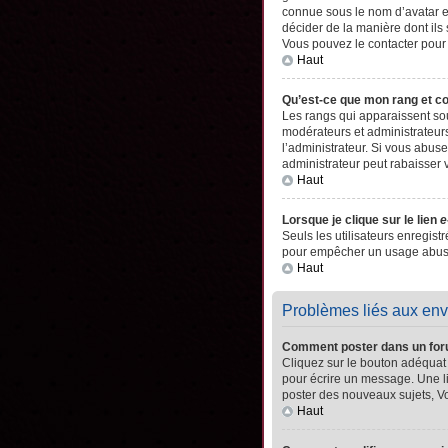
connue sous le nom d’avatar es
décider de la manière dont ils 
Vous pouvez le contacter pour
Haut
Qu’est-ce que mon rang et c
Les rangs qui apparaissent sou
modérateurs et administrateurs
l’administrateur. Si vous abu
administrateur peut rabaisser
Haut
Lorsque je clique sur le lien
e
Seuls les utilisateurs enregistr
pour empêcher un usage abusif 
Haut
Problèmes liés aux en
Comment poster dans un fo
Cliquez sur le bouton adéquat
pour écrire un message. Une l
poster des nouveaux sujets, 
Haut