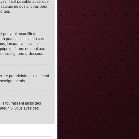
yez. Il est possible aussi que
lisateurs ne postant pas pour
 forum.
et pouvant recueillir des
al) pour la collecte de ces
vous, lorsque vous vous
équipe du forum ne peut pas
lles soulignées ci-dessous.
er. Le propriétaire du site peut
 renseignements.
Ils fournissent aussi des
rateur. Si vous avez des