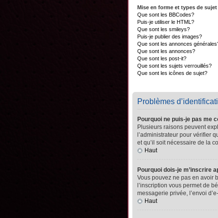
Mise en forme et types de sujet
Que sont les BBCodes?
Puis-je utiliser le HTML?
Que sont les smileys?
Puis-je publier des images?
Que sont les annonces générales
Que sont les annonces?
Que sont les post-it?
Que sont les sujets verrouillés?
Que sont les icônes de sujet?
Problèmes d’identificati
Pourquoi ne puis-je pas me 
Plusieurs raisons peuvent expli
l’administrateur pour vérifier 
et qu’il soit nécessaire de la co
Haut
Pourquoi dois-je m’inscrire a
Vous pouvez ne pas en avoir be
l’inscription vous permet de b
messagerie privée, l’envoi d’e
Haut