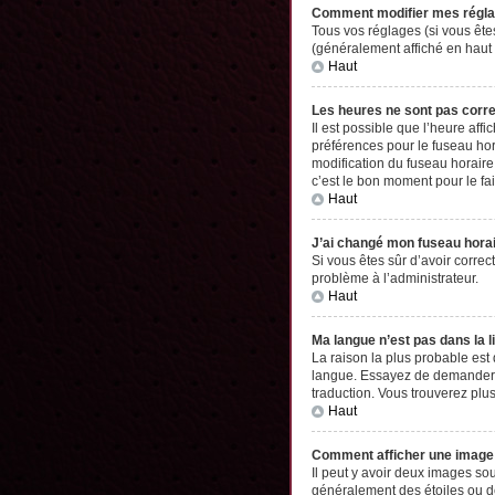
Comment modifier mes régl
Tous vos réglages (si vous êtes
(généralement affiché en haut 
Haut
Les heures ne sont pas corr
Il est possible que l’heure aff
préférences pour le fuseau hor
modification du fuseau horaire,
c’est le bon moment pour le fai
Haut
J’ai changé mon fuseau horair
Si vous êtes sûr d’avoir correc
problème à l’administrateur.
Haut
Ma langue n’est pas dans la li
La raison la plus probable est
langue. Essayez de demander à l
traduction. Vous trouverez plus
Haut
Comment afficher une imag
Il peut y avoir deux images so
généralement des étoiles ou d