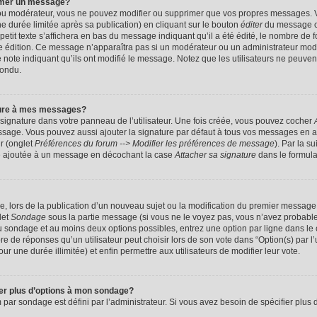
imer un message?
 ou modérateur, vous ne pouvez modifier ou supprimer que vos propres messages. 
 durée limitée après sa publication) en cliquant sur le bouton
éditer
du message c
it texte s’affichera en bas du message indiquant qu’il a été édité, le nombre de foi
ère édition. Ce message n’apparaîtra pas si un modérateur ou un administrateur mod
une note indiquant qu’ils ont modifié le message. Notez que les utilisateurs ne peu
pondu.
ture à mes messages?
signature dans votre panneau de l’utilisateur. Une fois créée, vous pouvez cocher
ssage. Vous pouvez aussi ajouter la signature par défaut à tous vos messages en a
ur (onglet
Préférences du forum --> Modifier les préférences de message
). Par la s
e ajoutée à un message en décochant la case
Attacher sa signature
dans le formula
ge, lors de la publication d’un nouveau sujet ou la modification du premier message 
let
Sondage
sous la partie message (si vous ne le voyez pas, vous n’avez probable
 du sondage et au moins deux options possibles, entrez une option par ligne dans 
 de réponses qu’un utilisateur peut choisir lors de son vote dans “Option(s) par l’ut
ur une durée illimitée) et enfin permettre aux utilisateurs de modifier leur vote.
ter plus d’options à mon sondage?
r sondage est défini par l’administrateur. Si vous avez besoin de spécifier plus d