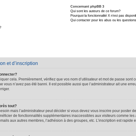
Concernant phpBB 3
Qui sont les auteurs de ce forum?
Pourquoi la fonctionnalité X n’est pas disponi
Qui contacter pour les abus ou les question
?
on et d’inscription
connecter?
quer cela. Premièrement, vérifiez que vos nom d’utilisateur et mot de passe sont cor
que vous n’avez pas été banni. Il est possible aussi que l’administrateur ait une erre
rriger.
près tout?
soin mais l’administrateur peut décider si vous devez vous inscrire pour poster de
énéficier de fonctionnalités supplémentaires inaccessibles aux visiteurs comme les 
-mails aux autres membres, l’adhésion à des groupes, etc. L’inscription est rapide e