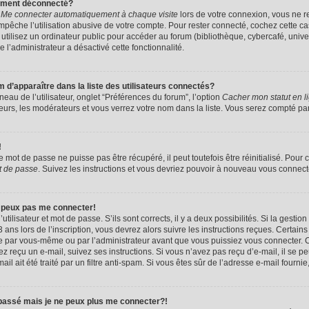
uement déconnecté?
e
Me connecter automatiquement à chaque visite
lors de votre connexion, vous ne 
êche l’utilisation abusive de votre compte. Pour rester connecté, cochez cette ca
tilisez un ordinateur public pour accéder au forum (bibliothèque, cybercafé, univers
e l’administrateur a désactivé cette fonctionnalité.
apparaître dans la liste des utilisateurs connectés?
eau de l’utilisateur, onglet “Préférences du forum”, l’option
Cacher mon statut en l
eurs, les modérateurs et vous verrez votre nom dans la liste. Vous serez compté parmi
!
mot de passe ne puisse pas être récupéré, il peut toutefois être réinitialisé. Pour 
t de passe
. Suivez les instructions et vous devriez pouvoir à nouveau vous connect
e peux pas me connecter!
utilisateur et mot de passe. S’ils sont corrects, il y a deux possibilités. Si la gestio
ans lors de l’inscription, vous devrez alors suivre les instructions reçues. Certain
vée par vous-même ou par l’administrateur avant que vous puissiez vous connecter. C
avez reçu un e-mail, suivez ses instructions. Si vous n’avez pas reçu d’e-mail, il se 
il ait été traité par un filtre anti-spam. Si vous êtes sûr de l’adresse e-mail fournie
 passé mais je ne peux plus me connecter?!