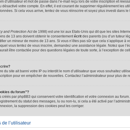
d’utilisateur et mot de passe dans l’e-mail reçu lors de votre inscription et réessa
u désactivé votre compte. En effet, il est courant de supprimer régulièrement les uti
 données. Si cela vous arrive, tentez de vous réinscrire et soyez plus investi dans le
cy and Protection Act
de 1998) est une loi aux Etats-Unis qui dit que les sites Intern
ins de 13 ans doivent obtenir le consentement
écrit
des parents (ou d’un tuteur lég
tifier un mineur de moins de 13 ans. Si vous n’êtes pas sûr que cela s’applique à 
 auquel vous tentez de vous inscrire, demandez une assistance légale. Notez que l’
saurait être contactée pour des questions légales de toute sorte, à l’exception de ce
scrire?
ire du site ait banni votre IP ou interdit le nom d’utilisateur que vous souhaitez utilis
scription pour en empêcher de nouvelles. Contactez l’administrateur pour plus de
ookies du forum”?
 créés par phpBB3 qui conservent votre identification et votre connexion au forum. 
registrement du statut des messages, lu ou non-lu, si cela a été activé par l’administ
exion, la suppression des cookies peut les corriger.
de l’utilisateur