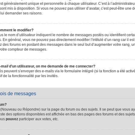
t généralement unique et personnelle à chaque utilisateur. C’est à l’administrateur 
sont mis à disposition. Si vous ne pouvez pas utiliser d’avatar, c’est peut-être une d
 lui demander ses raisons.
omment le modifier?
s le nom d’utilisateur indiquent le nombre de messages postés ou identifient certain
. En général, vous ne pouvez pas directement modifier l’intitulé d’un rang car il es
sez des forums en postant des messages dans le seul but d’augmenter votre rang, 
 votre compteur de messages.
-mail
d’un utilisateur, on me demande de me connecter?
és peuvent s’envoyer des e-mails via le formulaire intégré (si la fonction a été activ
de la fonctionnalité par les invités.
vois de messages
rum?
 (Nouveau ou Répondre) sur la page du forum ou des sujets. Il se peut que vous ay
iste des options disponibles est affichée en bas des pages des forums et des suje
Vous
pouvez
participer aux votes, etc.