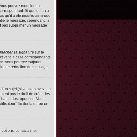
Vous pouvez modifier un
orrespondant. Si quelqu’un a
s qu’il a été modifié ainsi que
ifie le message, cependant ils
vent pas supprimer un message
Attacher sa signature
sur le
ctivant la case correspondante
uite, vous pourrez toujours
ire de rédaction de message.
d’un sujet (si vous en avez les
ment pas le droit de créer des
le champ des réponses. Vous
ilisateur”, limiter la durée en
’options, contactez-le.