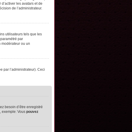
d’activer les avatars et de
écision de l’administrateur.
s utilisateurs tels que les
t paramétré par
un modérateur ou un
ée par l’administrateur). Ceci
ez besoin d’être enregistré
ts, exemple: Vous
pouvez