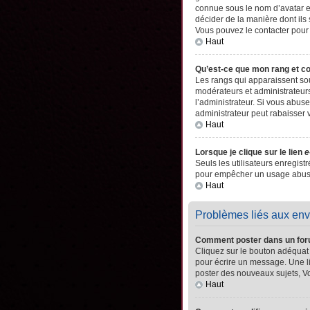
connue sous le nom d’avatar es
décider de la manière dont ils 
Vous pouvez le contacter pour
Haut
Qu’est-ce que mon rang et c
Les rangs qui apparaissent sou
modérateurs et administrateurs
l’administrateur. Si vous abu
administrateur peut rabaisser
Haut
Lorsque je clique sur le lien
e
Seuls les utilisateurs enregistr
pour empêcher un usage abusif 
Haut
Problèmes liés aux en
Comment poster dans un fo
Cliquez sur le bouton adéquat
pour écrire un message. Une l
poster des nouveaux sujets, 
Haut