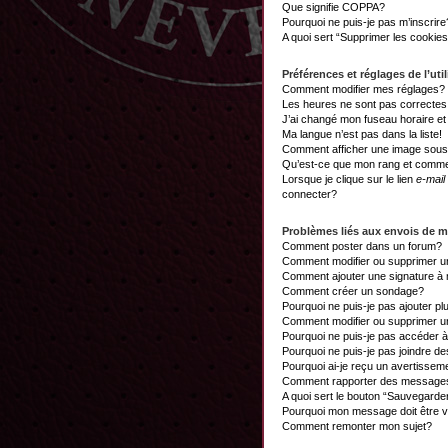
Que signifie COPPA?
Pourquoi ne puis-je pas m’inscrire
A quoi sert “Supprimer les cookie
Préférences et réglages de l’util
Comment modifier mes réglages?
Les heures ne sont pas correctes
J’ai changé mon fuseau horaire et 
Ma langue n’est pas dans la liste!
Comment afficher une image sou
Qu’est-ce que mon rang et commen
Lorsque je clique sur le lien
e-mail
connecter?
Problèmes liés aux envois de 
Comment poster dans un forum?
Comment modifier ou supprimer 
Comment ajouter une signature 
Comment créer un sondage?
Pourquoi ne puis-je pas ajouter p
Comment modifier ou supprimer 
Pourquoi ne puis-je pas accéder 
Pourquoi ne puis-je pas joindre d
Pourquoi ai-je reçu un avertissem
Comment rapporter des messages
A quoi sert le bouton “Sauvegard
Pourquoi mon message doit être v
Comment remonter mon sujet?