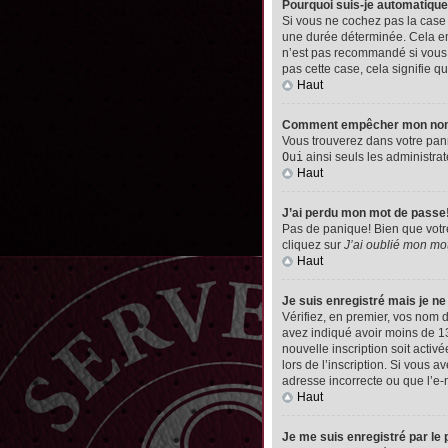
Pourquoi suis-je automatiq
Si vous ne cochez pas la cas
une durée déterminée. Cela emp
n’est pas recommandé si vous u
pas cette case, cela signifie qu
Haut
Comment empêcher mon nom d’
Vous trouverez dans votre pann
Oui
ainsi seuls les administrat
Haut
J’ai perdu mon mot de passe
Pas de panique! Bien que votre 
cliquez sur
J’ai oublié mon mo
Haut
Je suis enregistré mais je n
Vérifiez, en premier, vos nom d’
avez indiqué avoir moins de 13 
nouvelle inscription soit acti
lors de l’inscription. Si vous 
adresse incorrecte ou que l’e-ma
Haut
Je me suis enregistré par le