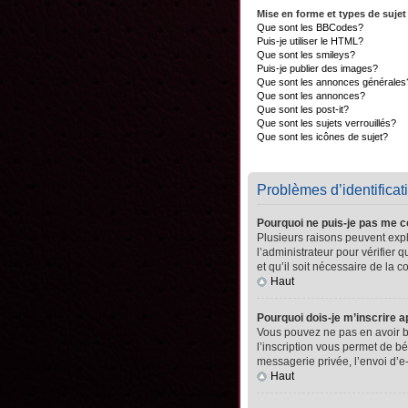
Mise en forme et types de sujet
Que sont les BBCodes?
Puis-je utiliser le HTML?
Que sont les smileys?
Puis-je publier des images?
Que sont les annonces générales
Que sont les annonces?
Que sont les post-it?
Que sont les sujets verrouillés?
Que sont les icônes de sujet?
Problèmes d’identificati
Pourquoi ne puis-je pas me 
Plusieurs raisons peuvent expli
l’administrateur pour vérifier 
et qu’il soit nécessaire de la co
Haut
Pourquoi dois-je m’inscrire a
Vous pouvez ne pas en avoir be
l’inscription vous permet de b
messagerie privée, l’envoi d’e
Haut