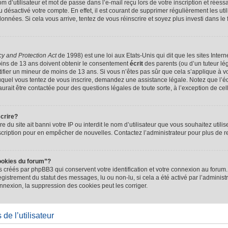
d’utilisateur et mot de passe dans l’e-mail reçu lors de votre inscription et réessa
u désactivé votre compte. En effet, il est courant de supprimer régulièrement les uti
 données. Si cela vous arrive, tentez de vous réinscrire et soyez plus investi dans le
cy and Protection Act
de 1998) est une loi aux Etats-Unis qui dit que les sites Intern
ins de 13 ans doivent obtenir le consentement
écrit
des parents (ou d’un tuteur lég
tifier un mineur de moins de 13 ans. Si vous n’êtes pas sûr que cela s’applique à 
 auquel vous tentez de vous inscrire, demandez une assistance légale. Notez que l’
saurait être contactée pour des questions légales de toute sorte, à l’exception de ce
scrire?
ire du site ait banni votre IP ou interdit le nom d’utilisateur que vous souhaitez utilis
scription pour en empêcher de nouvelles. Contactez l’administrateur pour plus de
ookies du forum”?
 créés par phpBB3 qui conservent votre identification et votre connexion au forum. 
registrement du statut des messages, lu ou non-lu, si cela a été activé par l’administ
exion, la suppression des cookies peut les corriger.
de l’utilisateur