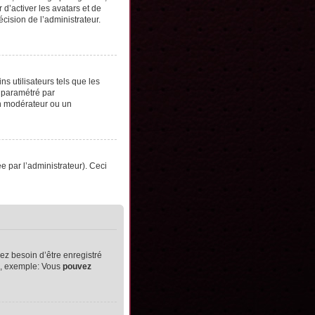
d’activer les avatars et de
écision de l’administrateur.
s utilisateurs tels que les
t paramétré par
un modérateur ou un
ée par l’administrateur). Ceci
ez besoin d’être enregistré
ts, exemple: Vous
pouvez