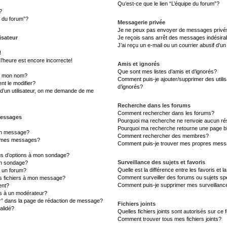
Qu’est-ce que le lien “L’équipe du forum”?
?
s du forum”?
Messagerie privée
Je ne peux pas envoyer de messages privé
isateur
Je reçois sans arrêt des messages indésira
J’ai reçu un e-mail ou un courrier abusif d’un
!
l’heure est encore incorrecte!
Amis et ignorés
Que sont mes listes d’amis et d’ignorés?
s mon nom?
Comment puis-je ajouter/supprimer des utilis
t le modifier?
d’ignorés?
d’un utilisateur, on me demande de me
Recherche dans les forums
Comment rechercher dans les forums?
messages
Pourquoi ma recherche ne renvoie aucun rés
Pourquoi ma recherche retourne une page b
un message?
Comment rechercher des membres?
à mes messages?
Comment puis-je trouver mes propres messa
lus d’options à mon sondage?
Surveillance des sujets et favoris
un sondage?
Quelle est la différence entre les favoris et l
à un forum?
Comment surveiller des forums ou sujets sp
es fichiers à mon message?
Comment puis-je supprimer mes surveillanc
ent?
 à un modérateur?
er” dans la page de rédaction de message?
Fichiers joints
alidé?
Quelles fichiers joints sont autorisés sur ce
Comment trouver tous mes fichiers joints?