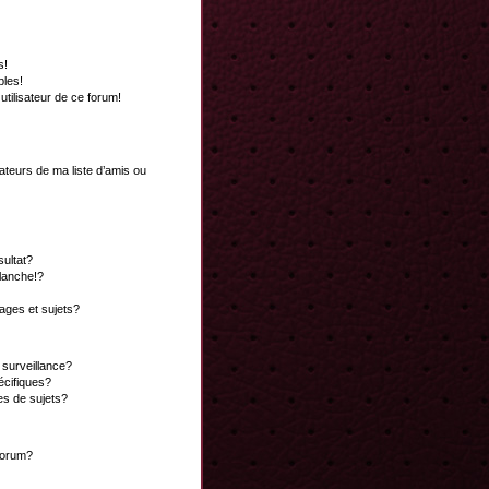
s!
bles!
 utilisateur de ce forum!
ateurs de ma liste d’amis ou
ultat?
lanche!?
ges et sujets?
a surveillance?
écifiques?
es de sujets?
 forum?