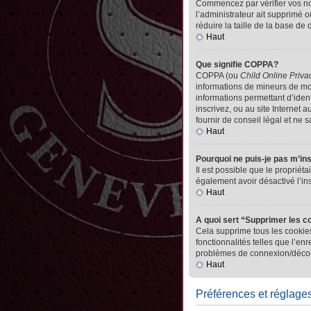
Commencez par vérifier vos nom 
l’administrateur ait supprimé o
réduire la taille de la base de
Haut
Que signifie COPPA?
COPPA (ou
Child Online Priva
informations de mineurs de mo
informations permettant d’iden
inscrivez, ou au site Internet
fournir de conseil légal et ne 
Haut
Pourquoi ne puis-je pas m’in
Il est possible que le propriéta
également avoir désactivé l’in
Haut
A quoi sert “Supprimer les c
Cela supprime tous les cookies
fonctionnalités telles que l’en
problèmes de connexion/déconn
Haut
Préférences et réglages 