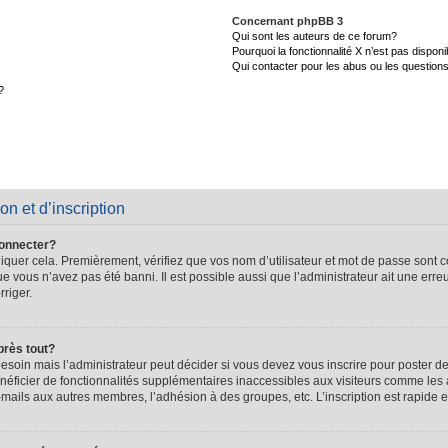
Concernant phpBB 3
Qui sont les auteurs de ce forum?
Pourquoi la fonctionnalité X n’est pas disponi
Qui contacter pour les abus ou les question
?
on et d’inscription
connecter?
quer cela. Premièrement, vérifiez que vos nom d’utilisateur et mot de passe sont cor
que vous n’avez pas été banni. Il est possible aussi que l’administrateur ait une erre
rriger.
près tout?
soin mais l’administrateur peut décider si vous devez vous inscrire pour poster de
énéficier de fonctionnalités supplémentaires inaccessibles aux visiteurs comme les 
-mails aux autres membres, l’adhésion à des groupes, etc. L’inscription est rapide e