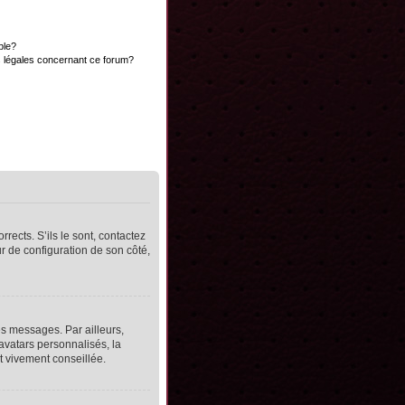
ble?
s légales concernant ce forum?
rects. S’ils le sont, contactez
ur de configuration de son côté,
s messages. Par ailleurs,
avatars personnalisés, la
t vivement conseillée.