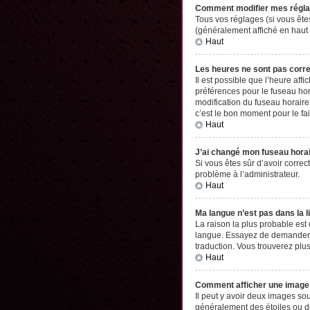
Comment modifier mes régl
Tous vos réglages (si vous êtes
(généralement affiché en haut 
Haut
Les heures ne sont pas corr
Il est possible que l’heure aff
préférences pour le fuseau hor
modification du fuseau horaire,
c’est le bon moment pour le fai
Haut
J’ai changé mon fuseau horair
Si vous êtes sûr d’avoir correc
problème à l’administrateur.
Haut
Ma langue n’est pas dans la li
La raison la plus probable est
langue. Essayez de demander à l
traduction. Vous trouverez plus
Haut
Comment afficher une imag
Il peut y avoir deux images so
généralement des étoiles ou d