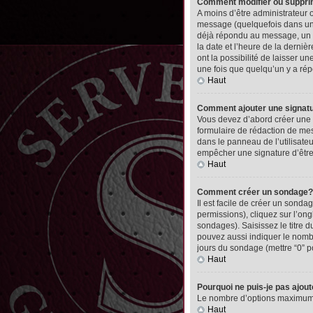
Comment modifier ou suppr
A moins d’être administrateur
message (quelquefois dans une
déjà répondu au message, un pet
la date et l’heure de la derni
ont la possibilité de laisser 
une fois que quelqu’un y a ré
Haut
Comment ajouter une signa
Vous devez d’abord créer une 
formulaire de rédaction de me
dans le panneau de l’utilisate
empêcher une signature d’êtr
Haut
Comment créer un sondage?
Il est facile de créer un sonda
permissions), cliquez sur l’ong
sondages). Saisissez le titre
pouvez aussi indiquer le nombre
jours du sondage (mettre “0” po
Haut
Pourquoi ne puis-je pas ajou
Le nombre d’options maximum pa
Haut