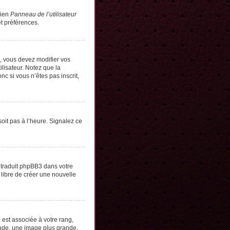
lien
Panneau de l’utilisateur
t préférences.
s, vous devez modifier vos
lisateur. Notez que la
c si vous n’êtes pas inscrit,
soit pas à l’heure. Signalez ce
e traduit phpBB3 dans votre
 libre de créer une nouvelle
 est associée à votre rang,
onde, une image plus grande,