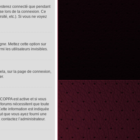
resterez connecté que pendant
se lors de la connexion. Ce
ité, etc.). Si vous ne voyez
igne
. Mettez cette option sur
 les utilisateurs invisibles.
cela, sur la page de connexion,
er.
n COPPA est active et si vous
s forums nécessitent que toute
ette information est indiquée
peut que vous ayez fourni une
, contactez l’administrateur.