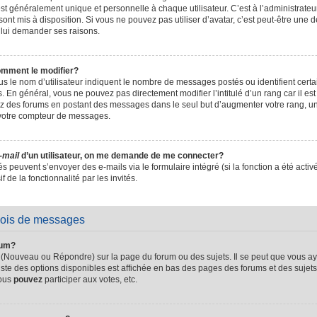
t généralement unique et personnelle à chaque utilisateur. C’est à l’administrateur 
sont mis à disposition. Si vous ne pouvez pas utiliser d’avatar, c’est peut-être une d
 lui demander ses raisons.
omment le modifier?
s le nom d’utilisateur indiquent le nombre de messages postés ou identifient certain
. En général, vous ne pouvez pas directement modifier l’intitulé d’un rang car il es
sez des forums en postant des messages dans le seul but d’augmenter votre rang, 
 votre compteur de messages.
-mail
d’un utilisateur, on me demande de me connecter?
és peuvent s’envoyer des e-mails via le formulaire intégré (si la fonction a été activ
de la fonctionnalité par les invités.
vois de messages
rum?
 (Nouveau ou Répondre) sur la page du forum ou des sujets. Il se peut que vous ay
iste des options disponibles est affichée en bas des pages des forums et des suje
Vous
pouvez
participer aux votes, etc.