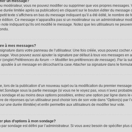
imer un message?
 ou modérateur, vous ne pouvez modifier ou supprimer que vos propres messages. 
 durée limitée après sa publication) en cliquant sur le bouton
éditer
du message c
it texte s’affichera en bas du message indiquant qu’il a été édité, le nombre de foi
ère édition. Ce message n’apparaîtra pas si un modérateur ou un administrateur mod
une note indiquant qu’ils ont modifié le message. Notez que les utilisateurs ne peu
pondu.
ture à mes messages?
signature dans votre panneau de l’utilisateur. Une fois créée, vous pouvez cocher
ssage. Vous pouvez aussi ajouter la signature par défaut à tous vos messages en a
ur (onglet
Préférences du forum --> Modifier les préférences de message
). Par la s
e ajoutée à un message en décochant la case
Attacher sa signature
dans le formula
ge, lors de la publication d’un nouveau sujet ou la modification du premier message 
let
Sondage
sous la partie message (si vous ne le voyez pas, vous n’avez probable
 du sondage et au moins deux options possibles, entrez une option par ligne dans 
 de réponses qu’un utilisateur peut choisir lors de son vote dans “Option(s) par l’ut
ur une durée illimitée) et enfin permettre aux utilisateurs de modifier leur vote.
ter plus d’options à mon sondage?
r sondage est défini par l’administrateur. Si vous avez besoin de spécifier plus d