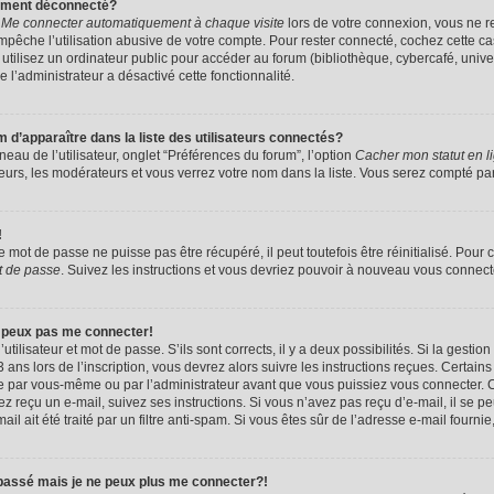
uement déconnecté?
e
Me connecter automatiquement à chaque visite
lors de votre connexion, vous ne 
êche l’utilisation abusive de votre compte. Pour rester connecté, cochez cette ca
tilisez un ordinateur public pour accéder au forum (bibliothèque, cybercafé, univers
e l’administrateur a désactivé cette fonctionnalité.
apparaître dans la liste des utilisateurs connectés?
eau de l’utilisateur, onglet “Préférences du forum”, l’option
Cacher mon statut en l
eurs, les modérateurs et vous verrez votre nom dans la liste. Vous serez compté parmi
!
mot de passe ne puisse pas être récupéré, il peut toutefois être réinitialisé. Pour 
t de passe
. Suivez les instructions et vous devriez pouvoir à nouveau vous connect
e peux pas me connecter!
utilisateur et mot de passe. S’ils sont corrects, il y a deux possibilités. Si la gestio
ans lors de l’inscription, vous devrez alors suivre les instructions reçues. Certain
vée par vous-même ou par l’administrateur avant que vous puissiez vous connecter. C
avez reçu un e-mail, suivez ses instructions. Si vous n’avez pas reçu d’e-mail, il se 
il ait été traité par un filtre anti-spam. Si vous êtes sûr de l’adresse e-mail fournie
 passé mais je ne peux plus me connecter?!