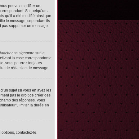
Vous pouvez modifier un
orrespondant. Si quelqu’un a
s qu’il a été modifié ainsi que
ifie le message, cependant ils
vent pas supprimer un message
Attacher sa signature
sur le
ctivant la case correspondante
uite, vous pourrez toujours
ire de rédaction de message.
d’un sujet (si vous en avez les
ment pas le droit de créer des
le champ des réponses. Vous
ilisateur”, limiter la durée en
’options, contactez-le.