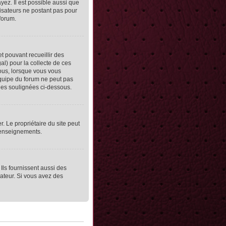
yez. Il est possible aussi que
lisateurs ne postant pas pour
 forum.
et pouvant recueillir des
al) pour la collecte de ces
vous, lorsque vous vous
équipe du forum ne peut pas
lles soulignées ci-dessous.
er. Le propriétaire du site peut
 renseignements.
Ils fournissent aussi des
rateur. Si vous avez des