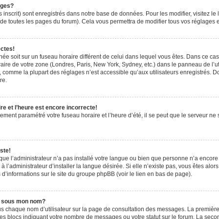
ages?
 inscrit) sont enregistrés dans notre base de données. Pour les modifier, visitez le 
de toutes les pages du forum). Cela vous permettra de modifier tous vos réglages e
ectes!
ichée soit sur un fuseau horaire différent de celui dans lequel vous êtes. Dans ce ca
aire de votre zone (Londres, Paris, New York, Sydney, etc.) dans le panneau de l’uti
 comme la plupart des réglages n’est accessible qu’aux utilisateurs enregistrés. Don
re.
e et l’heure est encore incorrecte!
tement paramétré votre fuseau horaire et l’heure d’été, il se peut que le serveur ne 
ste!
 que l’administrateur n’a pas installé votre langue ou bien que personne n’a encor
’administrateur d’installer la langue désirée. Si elle n’existe pas, vous êtes alors
 d’informations sur le site du groupe phpBB (voir le lien en bas de page).
e sous mon nom?
us chaque nom d’utilisateur sur la page de consultation des messages. La première
es blocs indiquant votre nombre de messages ou votre statut sur le forum. La sec