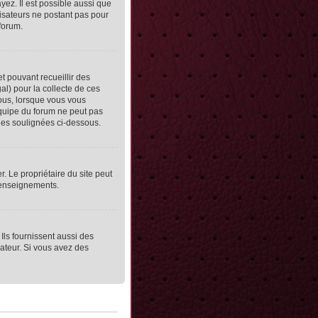
yez. Il est possible aussi que
lisateurs ne postant pas pour
 forum.
et pouvant recueillir des
al) pour la collecte de ces
vous, lorsque vous vous
équipe du forum ne peut pas
lles soulignées ci-dessous.
er. Le propriétaire du site peut
 renseignements.
Ils fournissent aussi des
rateur. Si vous avez des