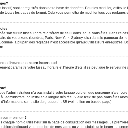
ages?
 inscrit) sont enregistrés dans notre base de données. Pour les modifier, visitez le 
de toutes les pages du forum). Cela vous permettra de modifier tous vos réglages e
ectes!
ichée soit sur un fuseau horaire différent de celui dans lequel vous êtes. Dans ce ca
aire de votre zone (Londres, Paris, New York, Sydney, etc.) dans le panneau de l’uti
 comme la plupart des réglages n’est accessible qu’aux utilisateurs enregistrés. Don
re.
e et l’heure est encore incorrecte!
tement paramétré votre fuseau horaire et l’heure d’été, il se peut que le serveur ne 
ste!
 que l’administrateur n’a pas installé votre langue ou bien que personne n’a encor
’administrateur d’installer la langue désirée. Si elle n’existe pas, vous êtes alors
 d’informations sur le site du groupe phpBB (voir le lien en bas de page).
e sous mon nom?
us chaque nom d’utilisateur sur la page de consultation des messages. La première
es blocs indiquant votre nombre de messages ou votre statut sur le forum. La sec