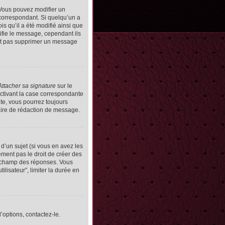
Vous pouvez modifier un
orrespondant. Si quelqu’un a
s qu’il a été modifié ainsi que
ifie le message, cependant ils
vent pas supprimer un message
Attacher sa signature
sur le
ctivant la case correspondante
uite, vous pourrez toujours
ire de rédaction de message.
d’un sujet (si vous en avez les
ment pas le droit de créer des
le champ des réponses. Vous
ilisateur”, limiter la durée en
’options, contactez-le.