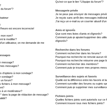
Qu’est-ce que le lien “L’équipe du forum”?
?
s du forum”?
Messagerie privée
Je ne peux pas envoyer de messages privé
isateur
Je reçois sans arrêt des messages indésira
J’ai reçu un e-mail ou un courrier abusif d’un
!
l’heure est encore incorrecte!
Amis et ignorés
Que sont mes listes d’amis et d’ignorés?
s mon nom?
Comment puis-je ajouter/supprimer des utilis
t le modifier?
d’ignorés?
d’un utilisateur, on me demande de me
Recherche dans les forums
Comment rechercher dans les forums?
messages
Pourquoi ma recherche ne renvoie aucun rés
Pourquoi ma recherche retourne une page b
un message?
Comment rechercher des membres?
à mes messages?
Comment puis-je trouver mes propres messa
lus d’options à mon sondage?
Surveillance des sujets et favoris
un sondage?
Quelle est la différence entre les favoris et l
à un forum?
Comment surveiller des forums ou sujets sp
es fichiers à mon message?
Comment puis-je supprimer mes surveillanc
ent?
 à un modérateur?
er” dans la page de rédaction de message?
Fichiers joints
alidé?
Quelles fichiers joints sont autorisés sur ce
Comment trouver tous mes fichiers joints?