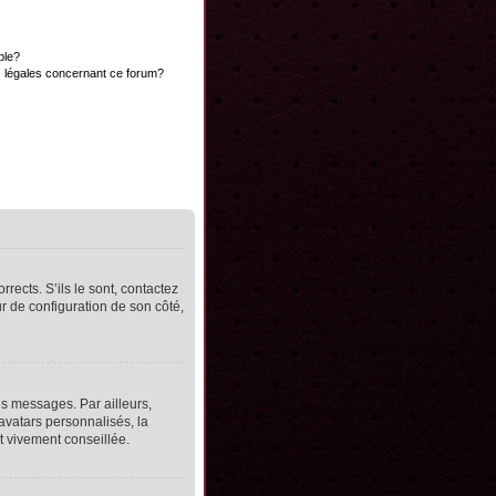
ble?
s légales concernant ce forum?
rects. S’ils le sont, contactez
ur de configuration de son côté,
s messages. Par ailleurs,
avatars personnalisés, la
t vivement conseillée.