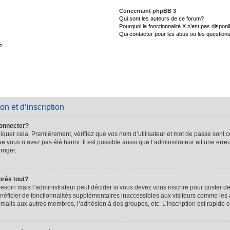
Concernant phpBB 3
Qui sont les auteurs de ce forum?
Pourquoi la fonctionnalité X n’est pas disponi
Qui contacter pour les abus ou les question
?
on et d’inscription
connecter?
quer cela. Premièrement, vérifiez que vos nom d’utilisateur et mot de passe sont cor
que vous n’avez pas été banni. Il est possible aussi que l’administrateur ait une erre
rriger.
près tout?
soin mais l’administrateur peut décider si vous devez vous inscrire pour poster de
énéficier de fonctionnalités supplémentaires inaccessibles aux visiteurs comme les 
-mails aux autres membres, l’adhésion à des groupes, etc. L’inscription est rapide e