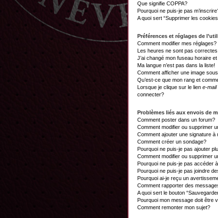
Que signifie COPPA?
Pourquoi ne puis-je pas m’inscrire
A quoi sert “Supprimer les cookie
Préférences et réglages de l’util
Comment modifier mes réglages?
Les heures ne sont pas correctes
J’ai changé mon fuseau horaire et 
Ma langue n’est pas dans la liste!
Comment afficher une image sou
Qu’est-ce que mon rang et commen
Lorsque je clique sur le lien
e-mail
connecter?
Problèmes liés aux envois de 
Comment poster dans un forum?
Comment modifier ou supprimer 
Comment ajouter une signature 
Comment créer un sondage?
Pourquoi ne puis-je pas ajouter p
Comment modifier ou supprimer 
Pourquoi ne puis-je pas accéder 
Pourquoi ne puis-je pas joindre d
Pourquoi ai-je reçu un avertissem
Comment rapporter des messages
A quoi sert le bouton “Sauvegard
Pourquoi mon message doit être v
Comment remonter mon sujet?