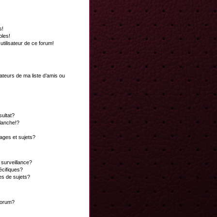
s!
bles!
 utilisateur de ce forum!
ateurs de ma liste d’amis ou
ultat?
lanche!?
ges et sujets?
a surveillance?
écifiques?
es de sujets?
 forum?