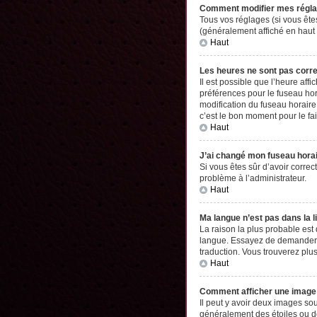
Comment modifier mes régl
Tous vos réglages (si vous êtes
(généralement affiché en haut 
Haut
Les heures ne sont pas corr
Il est possible que l’heure aff
préférences pour le fuseau hor
modification du fuseau horaire,
c’est le bon moment pour le fai
Haut
J’ai changé mon fuseau horair
Si vous êtes sûr d’avoir correc
problème à l’administrateur.
Haut
Ma langue n’est pas dans la li
La raison la plus probable est
langue. Essayez de demander à l
traduction. Vous trouverez plus
Haut
Comment afficher une imag
Il peut y avoir deux images so
généralement des étoiles ou d