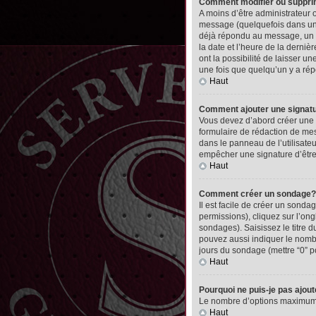
Comment modifier ou suppr
A moins d’être administrateur
message (quelquefois dans une
déjà répondu au message, un pet
la date et l’heure de la derni
ont la possibilité de laisser 
une fois que quelqu’un y a ré
Haut
Comment ajouter une signa
Vous devez d’abord créer une 
formulaire de rédaction de me
dans le panneau de l’utilisate
empêcher une signature d’êtr
Haut
Comment créer un sondage?
Il est facile de créer un sonda
permissions), cliquez sur l’ong
sondages). Saisissez le titre
pouvez aussi indiquer le nombre
jours du sondage (mettre “0” po
Haut
Pourquoi ne puis-je pas ajou
Le nombre d’options maximum pa
Haut