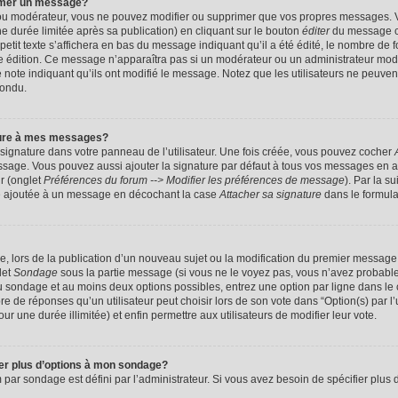
imer un message?
 ou modérateur, vous ne pouvez modifier ou supprimer que vos propres messages. 
 durée limitée après sa publication) en cliquant sur le bouton
éditer
du message c
it texte s’affichera en bas du message indiquant qu’il a été édité, le nombre de foi
ère édition. Ce message n’apparaîtra pas si un modérateur ou un administrateur mod
une note indiquant qu’ils ont modifié le message. Notez que les utilisateurs ne peu
pondu.
ture à mes messages?
signature dans votre panneau de l’utilisateur. Une fois créée, vous pouvez cocher
ssage. Vous pouvez aussi ajouter la signature par défaut à tous vos messages en a
ur (onglet
Préférences du forum --> Modifier les préférences de message
). Par la s
e ajoutée à un message en décochant la case
Attacher sa signature
dans le formula
ge, lors de la publication d’un nouveau sujet ou la modification du premier message 
let
Sondage
sous la partie message (si vous ne le voyez pas, vous n’avez probable
 du sondage et au moins deux options possibles, entrez une option par ligne dans 
 de réponses qu’un utilisateur peut choisir lors de son vote dans “Option(s) par l’ut
ur une durée illimitée) et enfin permettre aux utilisateurs de modifier leur vote.
ter plus d’options à mon sondage?
r sondage est défini par l’administrateur. Si vous avez besoin de spécifier plus d