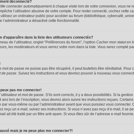
uement déconnecté?
e
Me connecter automatiquement à chaque visite
lors de votre connexion, vous ne 
êche l’utilisation abusive de votre compte. Pour rester connecté, cochez cette ca
tilisez un ordinateur public pour accéder au forum (bibliothèque, cybercafé, univers
e l’administrateur a désactivé cette fonctionnalité.
apparaître dans la liste des utilisateurs connectés?
eau de l’utilisateur, onglet “Préférences du forum”, l’option
Cacher mon statut en l
eurs, les modérateurs et vous verrez votre nom dans la liste. Vous serez compté parmi
!
mot de passe ne puisse pas être récupéré, il peut toutefois être réinitialisé. Pour 
t de passe
. Suivez les instructions et vous devriez pouvoir à nouveau vous connect
e peux pas me connecter!
utilisateur et mot de passe. S’ils sont corrects, il y a deux possibilités. Si la gestio
ans lors de l’inscription, vous devrez alors suivre les instructions reçues. Certain
vée par vous-même ou par l’administrateur avant que vous puissiez vous connecter. C
avez reçu un e-mail, suivez ses instructions. Si vous n’avez pas reçu d’e-mail, il se 
il ait été traité par un filtre anti-spam. Si vous êtes sûr de l’adresse e-mail fournie
 passé mais je ne peux plus me connecter?!