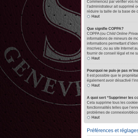
Commencez par vérifier vos nom 
l’administrateur ait supprimé o
réduire la taille de la base de
Haut
Que signifie COPPA?
COPPA (ou
Child Online Priva
informations de mineurs de mo
informations permettant d’iden
inscrivez, ou au site Internet
fournir de conseil légal et ne 
Haut
Pourquoi ne puis-je pas m’in
Il est possible que le propriéta
également avoir désactivé l’in
Haut
A quoi sert “Supprimer les c
Cela supprime tous les cookies
fonctionnalités telles que l’en
problèmes de connexion/déconn
Haut
Préférences et réglages 