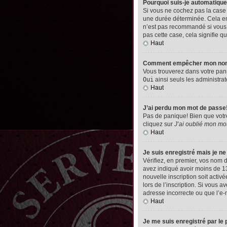
Pourquoi suis-je automatiq
Si vous ne cochez pas la cas
une durée déterminée. Cela emp
n’est pas recommandé si vous u
pas cette case, cela signifie qu
Haut
Comment empêcher mon nom d’
Vous trouverez dans votre pann
Oui
ainsi seuls les administrat
Haut
J’ai perdu mon mot de passe
Pas de panique! Bien que votre 
cliquez sur
J’ai oublié mon mo
Haut
Je suis enregistré mais je n
Vérifiez, en premier, vos nom d’
avez indiqué avoir moins de 13 
nouvelle inscription soit acti
lors de l’inscription. Si vous 
adresse incorrecte ou que l’e-ma
Haut
Je me suis enregistré par le