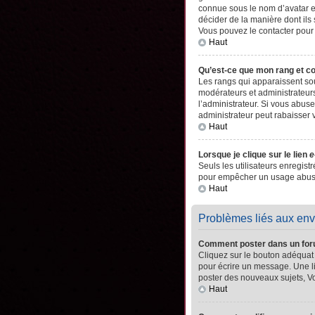
connue sous le nom d’avatar es
décider de la manière dont ils 
Vous pouvez le contacter pour
Haut
Qu’est-ce que mon rang et c
Les rangs qui apparaissent sou
modérateurs et administrateurs
l’administrateur. Si vous abu
administrateur peut rabaisser
Haut
Lorsque je clique sur le lien
e
Seuls les utilisateurs enregistr
pour empêcher un usage abusif 
Haut
Problèmes liés aux en
Comment poster dans un fo
Cliquez sur le bouton adéquat
pour écrire un message. Une l
poster des nouveaux sujets, 
Haut