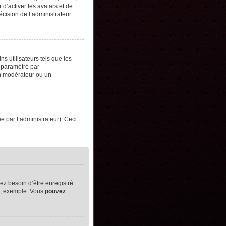
d’activer les avatars et de
écision de l’administrateur.
s utilisateurs tels que les
t paramétré par
un modérateur ou un
ée par l’administrateur). Ceci
ez besoin d’être enregistré
ts, exemple: Vous
pouvez