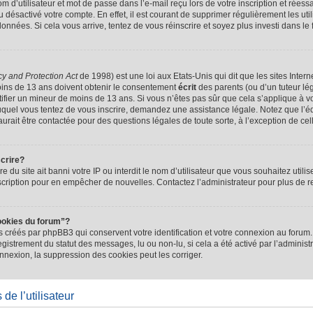
d’utilisateur et mot de passe dans l’e-mail reçu lors de votre inscription et réessa
u désactivé votre compte. En effet, il est courant de supprimer régulièrement les uti
 données. Si cela vous arrive, tentez de vous réinscrire et soyez plus investi dans le
cy and Protection Act
de 1998) est une loi aux Etats-Unis qui dit que les sites Intern
ins de 13 ans doivent obtenir le consentement
écrit
des parents (ou d’un tuteur lég
tifier un mineur de moins de 13 ans. Si vous n’êtes pas sûr que cela s’applique à 
 auquel vous tentez de vous inscrire, demandez une assistance légale. Notez que l’
saurait être contactée pour des questions légales de toute sorte, à l’exception de ce
scrire?
ire du site ait banni votre IP ou interdit le nom d’utilisateur que vous souhaitez utilis
scription pour en empêcher de nouvelles. Contactez l’administrateur pour plus de
ookies du forum”?
 créés par phpBB3 qui conservent votre identification et votre connexion au forum. 
registrement du statut des messages, lu ou non-lu, si cela a été activé par l’administ
exion, la suppression des cookies peut les corriger.
de l’utilisateur