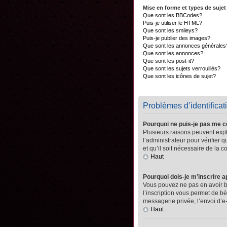
Mise en forme et types de sujet
Que sont les BBCodes?
Puis-je utiliser le HTML?
Que sont les smileys?
Puis-je publier des images?
Que sont les annonces générales
Que sont les annonces?
Que sont les post-it?
Que sont les sujets verrouillés?
Que sont les icônes de sujet?
Problèmes d’identificati
Pourquoi ne puis-je pas me 
Plusieurs raisons peuvent expli
l’administrateur pour vérifier 
et qu’il soit nécessaire de la co
Haut
Pourquoi dois-je m’inscrire a
Vous pouvez ne pas en avoir be
l’inscription vous permet de b
messagerie privée, l’envoi d’e
Haut