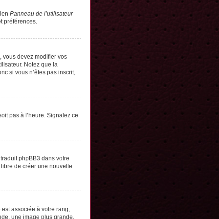
lien
Panneau de l’utilisateur
t préférences.
s, vous devez modifier vos
lisateur. Notez que la
c si vous n’êtes pas inscrit,
soit pas à l’heure. Signalez ce
e traduit phpBB3 dans votre
 libre de créer une nouvelle
 est associée à votre rang,
onde, une image plus grande,