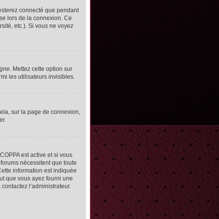
resterez connecté que pendant
se lors de la connexion. Ce
ité, etc.). Si vous ne voyez
igne
. Mettez cette option sur
 les utilisateurs invisibles.
cela, sur la page de connexion,
er.
n COPPA est active et si vous
s forums nécessitent que toute
ette information est indiquée
peut que vous ayez fourni une
, contactez l’administrateur.