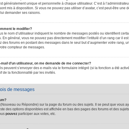
t généralement unique et personnelle à chaque utilisateur. C’est à l’administrateur 
sont mis à disposition. Si vous ne pouvez pas utiliser d’avatar, c’est peut-être une d
 lui demander ses raisons.
omment le modifier?
s le nom d’utilisateur indiquent le nombre de messages postés ou identifient certain
. En général, vous ne pouvez pas directement modifier l’intitulé d’un rang car il es
sez des forums en postant des messages dans le seul but d’augmenter votre rang, 
 votre compteur de messages.
-mail
d’un utilisateur, on me demande de me connecter?
és peuvent s’envoyer des e-mails via le formulaire intégré (si la fonction a été activ
de la fonctionnalité par les invités.
vois de messages
rum?
 (Nouveau ou Répondre) sur la page du forum ou des sujets. Il se peut que vous ay
iste des options disponibles est affichée en bas des pages des forums et des suje
Vous
pouvez
participer aux votes, etc.