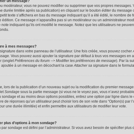
imer un message?
 ou modérateur, vous ne pouvez modifier ou supprimer que vos propres messages. 
 durée limitée après sa publication) en cliquant sur le bouton
éditer
du message c
it texte s’affichera en bas du message indiquant qu’il a été édité, le nombre de foi
ère édition. Ce message n’apparaîtra pas si un modérateur ou un administrateur mod
une note indiquant qu’ils ont modifié le message. Notez que les utilisateurs ne peu
pondu.
ture à mes messages?
signature dans votre panneau de l’utilisateur. Une fois créée, vous pouvez cocher
ssage. Vous pouvez aussi ajouter la signature par défaut à tous vos messages en a
ur (onglet
Préférences du forum --> Modifier les préférences de message
). Par la s
e ajoutée à un message en décochant la case
Attacher sa signature
dans le formula
ge, lors de la publication d’un nouveau sujet ou la modification du premier message 
let
Sondage
sous la partie message (si vous ne le voyez pas, vous n’avez probable
 du sondage et au moins deux options possibles, entrez une option par ligne dans 
 de réponses qu’un utilisateur peut choisir lors de son vote dans “Option(s) par l’ut
ur une durée illimitée) et enfin permettre aux utilisateurs de modifier leur vote.
ter plus d’options à mon sondage?
r sondage est défini par l’administrateur. Si vous avez besoin de spécifier plus d