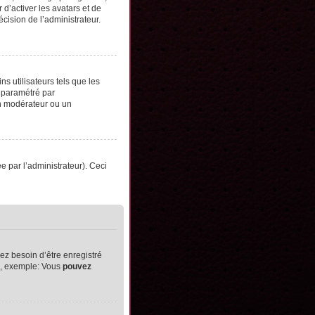
d’activer les avatars et de
écision de l’administrateur.
s utilisateurs tels que les
t paramétré par
un modérateur ou un
ée par l’administrateur). Ceci
ez besoin d’être enregistré
ts, exemple: Vous
pouvez