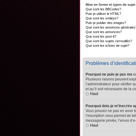
Mise en forme et types de sujet
Que sont les BBCodes?
Puis-je utiliser le HTML?
Que sont les smileys?
Puis-je publier des images?
Que sont les annonces générales
Que sont les annonces?
Que sont les post-it?
Que sont les sujets verrouillés?
Que sont les icônes de sujet?
Problèmes d’identificati
Pourquoi ne puis-je pas me 
Plusieurs raisons peuvent expli
l’administrateur pour vérifier 
et qu’il soit nécessaire de la co
Haut
Pourquoi dois-je m’inscrire a
Vous pouvez ne pas en avoir be
l’inscription vous permet de b
messagerie privée, l’envoi d’e
Haut