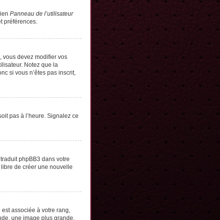
lien
Panneau de l’utilisateur
t préférences.
s, vous devez modifier vos
lisateur. Notez que la
c si vous n’êtes pas inscrit,
soit pas à l’heure. Signalez ce
e traduit phpBB3 dans votre
 libre de créer une nouvelle
 est associée à votre rang,
onde, une image plus grande,