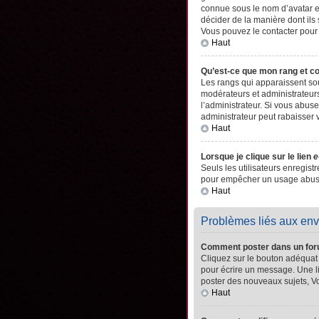
connue sous le nom d’avatar es
décider de la manière dont ils 
Vous pouvez le contacter pour
Haut
Qu’est-ce que mon rang et c
Les rangs qui apparaissent sou
modérateurs et administrateurs
l’administrateur. Si vous abu
administrateur peut rabaisser
Haut
Lorsque je clique sur le lien
e
Seuls les utilisateurs enregistr
pour empêcher un usage abusif 
Haut
Problèmes liés aux en
Comment poster dans un fo
Cliquez sur le bouton adéquat
pour écrire un message. Une l
poster des nouveaux sujets, 
Haut