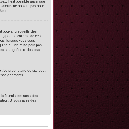
yez. Il est possible aussi que
lisateurs ne postant pas pour
 forum.
et pouvant recueillir des
al) pour la collecte de ces
vous, lorsque vous vous
équipe du forum ne peut pas
lles soulignées ci-dessous.
er. Le propriétaire du site peut
 renseignements.
Ils fournissent aussi des
rateur. Si vous avez des