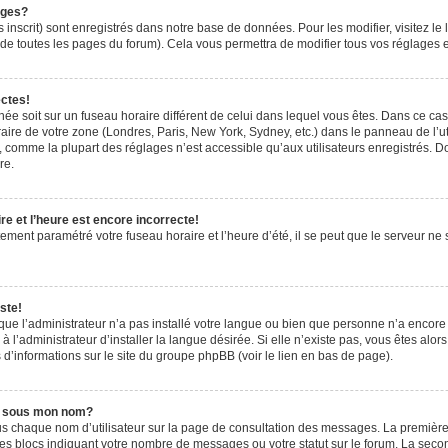
ages?
 inscrit) sont enregistrés dans notre base de données. Pour les modifier, visitez le 
de toutes les pages du forum). Cela vous permettra de modifier tous vos réglages e
ectes!
ichée soit sur un fuseau horaire différent de celui dans lequel vous êtes. Dans ce ca
aire de votre zone (Londres, Paris, New York, Sydney, etc.) dans le panneau de l’uti
 comme la plupart des réglages n’est accessible qu’aux utilisateurs enregistrés. Don
re.
e et l’heure est encore incorrecte!
tement paramétré votre fuseau horaire et l’heure d’été, il se peut que le serveur ne 
ste!
 que l’administrateur n’a pas installé votre langue ou bien que personne n’a encor
’administrateur d’installer la langue désirée. Si elle n’existe pas, vous êtes alors
 d’informations sur le site du groupe phpBB (voir le lien en bas de page).
e sous mon nom?
us chaque nom d’utilisateur sur la page de consultation des messages. La première
es blocs indiquant votre nombre de messages ou votre statut sur le forum. La sec