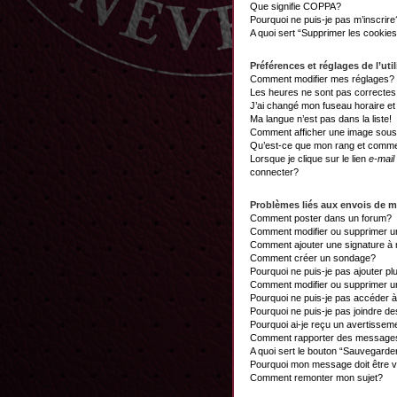
Que signifie COPPA?
Pourquoi ne puis-je pas m’inscrire
A quoi sert “Supprimer les cookie
Préférences et réglages de l’util
Comment modifier mes réglages?
Les heures ne sont pas correctes
J’ai changé mon fuseau horaire et 
Ma langue n’est pas dans la liste!
Comment afficher une image sou
Qu’est-ce que mon rang et commen
Lorsque je clique sur le lien
e-mail
connecter?
Problèmes liés aux envois de 
Comment poster dans un forum?
Comment modifier ou supprimer 
Comment ajouter une signature 
Comment créer un sondage?
Pourquoi ne puis-je pas ajouter p
Comment modifier ou supprimer 
Pourquoi ne puis-je pas accéder 
Pourquoi ne puis-je pas joindre d
Pourquoi ai-je reçu un avertissem
Comment rapporter des messages
A quoi sert le bouton “Sauvegard
Pourquoi mon message doit être v
Comment remonter mon sujet?