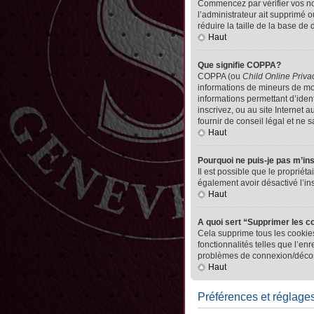
Commencez par vérifier vos nom 
l’administrateur ait supprimé o
réduire la taille de la base de
Haut
Que signifie COPPA?
COPPA (ou
Child Online Priva
informations de mineurs de mo
informations permettant d’iden
inscrivez, ou au site Internet
fournir de conseil légal et ne 
Haut
Pourquoi ne puis-je pas m’in
Il est possible que le propriéta
également avoir désactivé l’in
Haut
A quoi sert “Supprimer les c
Cela supprime tous les cookies
fonctionnalités telles que l’en
problèmes de connexion/déconn
Haut
Préférences et réglages 