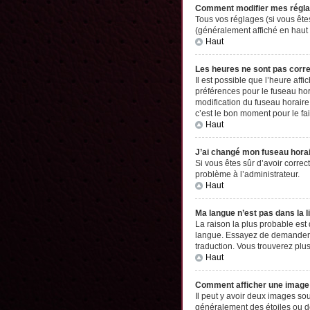
Comment modifier mes régl
Tous vos réglages (si vous êtes
(généralement affiché en haut 
Haut
Les heures ne sont pas corr
Il est possible que l’heure aff
préférences pour le fuseau hor
modification du fuseau horaire,
c’est le bon moment pour le fai
Haut
J’ai changé mon fuseau horair
Si vous êtes sûr d’avoir correc
problème à l’administrateur.
Haut
Ma langue n’est pas dans la li
La raison la plus probable est
langue. Essayez de demander à l
traduction. Vous trouverez plus
Haut
Comment afficher une imag
Il peut y avoir deux images so
généralement des étoiles ou d