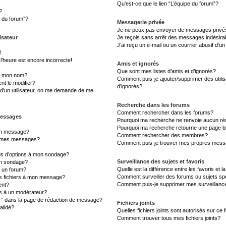
Qu’est-ce que le lien “L’équipe du forum”?
?
s du forum”?
Messagerie privée
Je ne peux pas envoyer de messages privé
isateur
Je reçois sans arrêt des messages indésira
J’ai reçu un e-mail ou un courrier abusif d’un
!
l’heure est encore incorrecte!
Amis et ignorés
Que sont mes listes d’amis et d’ignorés?
s mon nom?
Comment puis-je ajouter/supprimer des utilis
t le modifier?
d’ignorés?
d’un utilisateur, on me demande de me
Recherche dans les forums
Comment rechercher dans les forums?
messages
Pourquoi ma recherche ne renvoie aucun rés
Pourquoi ma recherche retourne une page b
un message?
Comment rechercher des membres?
à mes messages?
Comment puis-je trouver mes propres messa
lus d’options à mon sondage?
Surveillance des sujets et favoris
un sondage?
Quelle est la différence entre les favoris et l
à un forum?
Comment surveiller des forums ou sujets sp
es fichiers à mon message?
Comment puis-je supprimer mes surveillanc
ent?
 à un modérateur?
er” dans la page de rédaction de message?
Fichiers joints
alidé?
Quelles fichiers joints sont autorisés sur ce
Comment trouver tous mes fichiers joints?