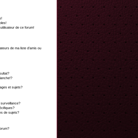
s!
bles!
 utilisateur de ce forum!
ateurs de ma liste d’amis ou
ultat?
lanche!?
ges et sujets?
a surveillance?
écifiques?
es de sujets?
 forum?