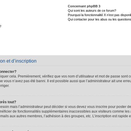
Concernant phpBB 3
Qui sont les auteurs de ce forum?
Pourquoi la fonctionnalité X n’est pas disponi
Qui contacter pour les abus ou les question
?
on et d’inscription
connecter?
quer cela. Premièrement, vérifiez que vos nom d’utilisateur et mot de passe sont cor
que vous n’avez pas été banni. Il est possible aussi que l’administrateur ait une erre
rriger.
près tout?
soin mais l’administrateur peut décider si vous devez vous inscrire pour poster de
énéficier de fonctionnalités supplémentaires inaccessibles aux visiteurs comme les 
-mails aux autres membres, l’adhésion à des groupes, etc. L’inscription est rapide e