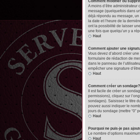
Comment modifier ou suppr
A moins d’être administrateur
message (quelquefois dans une
déjà répondu au message, un pet
la date et l’heure de la derni
ont la possibilité de laisser 
une fois que quelqu’un y a ré
Haut
Comment ajouter une signa
Vous devez d’abord créer une 
formulaire de rédaction de me
dans le panneau de l’utilisate
empêcher une signature d’êtr
Haut
Comment créer un sondage?
Il est facile de créer un sonda
permissions), cliquez sur l’ong
sondages). Saisissez le titre
pouvez aussi indiquer le nombre
jours du sondage (mettre “0” po
Haut
Pourquoi ne puis-je pas ajou
Le nombre d’options maximum pa
Haut