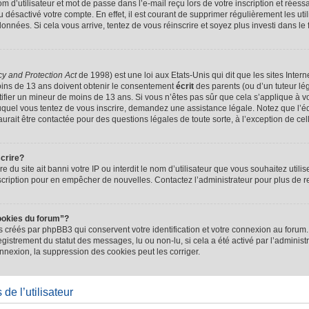
d’utilisateur et mot de passe dans l’e-mail reçu lors de votre inscription et réessa
u désactivé votre compte. En effet, il est courant de supprimer régulièrement les uti
 données. Si cela vous arrive, tentez de vous réinscrire et soyez plus investi dans le
cy and Protection Act
de 1998) est une loi aux Etats-Unis qui dit que les sites Intern
ins de 13 ans doivent obtenir le consentement
écrit
des parents (ou d’un tuteur lég
tifier un mineur de moins de 13 ans. Si vous n’êtes pas sûr que cela s’applique à 
 auquel vous tentez de vous inscrire, demandez une assistance légale. Notez que l’
saurait être contactée pour des questions légales de toute sorte, à l’exception de ce
scrire?
ire du site ait banni votre IP ou interdit le nom d’utilisateur que vous souhaitez utilis
scription pour en empêcher de nouvelles. Contactez l’administrateur pour plus de
ookies du forum”?
 créés par phpBB3 qui conservent votre identification et votre connexion au forum. 
registrement du statut des messages, lu ou non-lu, si cela a été activé par l’administ
exion, la suppression des cookies peut les corriger.
de l’utilisateur