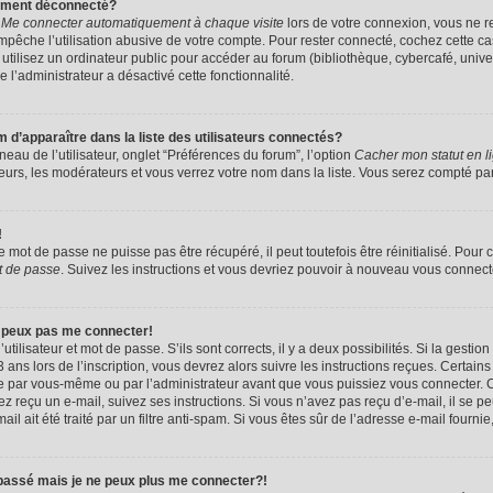
uement déconnecté?
e
Me connecter automatiquement à chaque visite
lors de votre connexion, vous ne 
êche l’utilisation abusive de votre compte. Pour rester connecté, cochez cette ca
tilisez un ordinateur public pour accéder au forum (bibliothèque, cybercafé, univers
e l’administrateur a désactivé cette fonctionnalité.
apparaître dans la liste des utilisateurs connectés?
eau de l’utilisateur, onglet “Préférences du forum”, l’option
Cacher mon statut en l
eurs, les modérateurs et vous verrez votre nom dans la liste. Vous serez compté parmi
!
mot de passe ne puisse pas être récupéré, il peut toutefois être réinitialisé. Pour 
t de passe
. Suivez les instructions et vous devriez pouvoir à nouveau vous connect
e peux pas me connecter!
utilisateur et mot de passe. S’ils sont corrects, il y a deux possibilités. Si la gestio
ans lors de l’inscription, vous devrez alors suivre les instructions reçues. Certain
vée par vous-même ou par l’administrateur avant que vous puissiez vous connecter. C
avez reçu un e-mail, suivez ses instructions. Si vous n’avez pas reçu d’e-mail, il se 
il ait été traité par un filtre anti-spam. Si vous êtes sûr de l’adresse e-mail fournie
 passé mais je ne peux plus me connecter?!