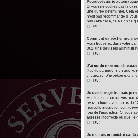
Pourquoi suis-je automatiq
Si vous ne cochez pas la cas
une durée déterminée. Cela emp
n’est pas recommandé si vous u
pas cette case, cela signifie qu
Haut
Comment empêcher mon nom d’
Vous trouverez dans votre pann
Oui
ainsi seuls les administrat
Haut
J’ai perdu mon mot de passe
Pas de panique! Bien que votre 
cliquez sur
J’ai oublié mon mo
Haut
Je suis enregistré mais je n
Vérifiez, en premier, vos nom d’
avez indiqué avoir moins de 13 
nouvelle inscription soit acti
lors de l’inscription. Si vous 
adresse incorrecte ou que l’e-ma
Haut
Je me suis enregistré par le