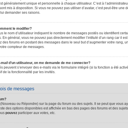
t généralement unique et personnelle à chaque utilisateur. C’est à l’administrateur 
sont mis à disposition. Si vous ne pouvez pas utiliser d’avatar, c’est peut-être une d
 lui demander ses raisons.
omment le modifier?
s le nom d’utilisateur indiquent le nombre de messages postés ou identifient certain
. En général, vous ne pouvez pas directement modifier l’intitulé d’un rang car il es
sez des forums en postant des messages dans le seul but d’augmenter votre rang, 
 votre compteur de messages.
-mail
d’un utilisateur, on me demande de me connecter?
és peuvent s’envoyer des e-mails via le formulaire intégré (si la fonction a été activ
de la fonctionnalité par les invités.
vois de messages
rum?
 (Nouveau ou Répondre) sur la page du forum ou des sujets. Il se peut que vous ay
iste des options disponibles est affichée en bas des pages des forums et des suje
Vous
pouvez
participer aux votes, etc.