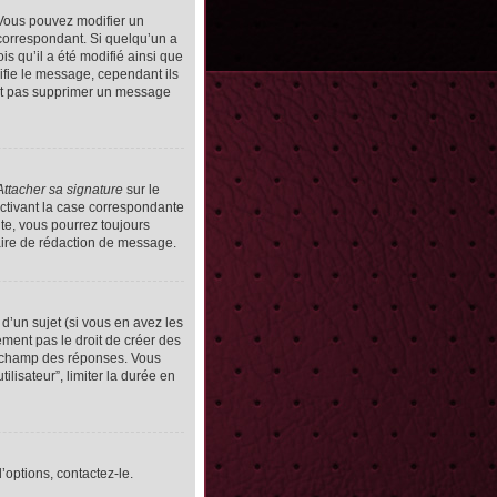
Vous pouvez modifier un
orrespondant. Si quelqu’un a
s qu’il a été modifié ainsi que
ifie le message, cependant ils
vent pas supprimer un message
Attacher sa signature
sur le
ctivant la case correspondante
uite, vous pourrez toujours
ire de rédaction de message.
d’un sujet (si vous en avez les
ment pas le droit de créer des
le champ des réponses. Vous
ilisateur”, limiter la durée en
’options, contactez-le.