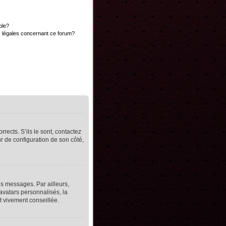
ble?
s légales concernant ce forum?
rects. S’ils le sont, contactez
ur de configuration de son côté,
s messages. Par ailleurs,
avatars personnalisés, la
t vivement conseillée.