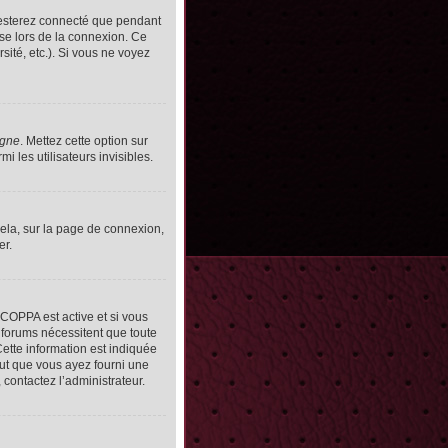
resterez connecté que pendant
se lors de la connexion. Ce
ité, etc.). Si vous ne voyez
igne
. Mettez cette option sur
 les utilisateurs invisibles.
cela, sur la page de connexion,
er.
n COPPA est active et si vous
s forums nécessitent que toute
ette information est indiquée
peut que vous ayez fourni une
, contactez l’administrateur.