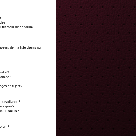
s!
bles!
 utilisateur de ce forum!
ateurs de ma liste d’amis ou
ultat?
lanche!?
ges et sujets?
a surveillance?
écifiques?
es de sujets?
 forum?