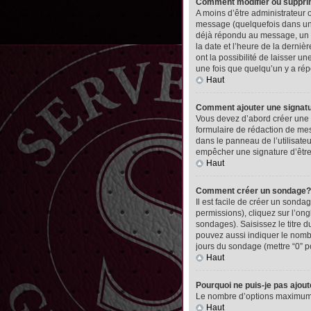
Comment modifier ou suppr
A moins d’être administrateur
message (quelquefois dans une
déjà répondu au message, un pet
la date et l’heure de la derni
ont la possibilité de laisser 
une fois que quelqu’un y a ré
Haut
Comment ajouter une signa
Vous devez d’abord créer une 
formulaire de rédaction de me
dans le panneau de l’utilisate
empêcher une signature d’êtr
Haut
Comment créer un sondage?
Il est facile de créer un sonda
permissions), cliquez sur l’ong
sondages). Saisissez le titre
pouvez aussi indiquer le nombre
jours du sondage (mettre “0” po
Haut
Pourquoi ne puis-je pas ajou
Le nombre d’options maximum pa
Haut