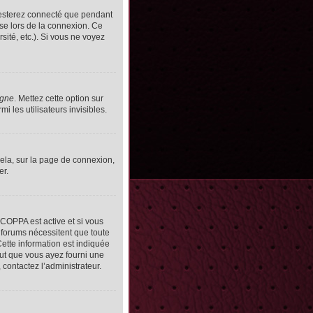
resterez connecté que pendant
se lors de la connexion. Ce
ité, etc.). Si vous ne voyez
igne
. Mettez cette option sur
 les utilisateurs invisibles.
cela, sur la page de connexion,
er.
n COPPA est active et si vous
s forums nécessitent que toute
ette information est indiquée
peut que vous ayez fourni une
, contactez l’administrateur.