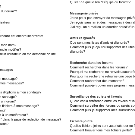
Qu’est-ce que le lien “L’équipe du forum”?
?
s du forum”?
Messagerie privée
Je ne peux pas envoyer de messages privé
isateur
Je reçois sans arrêt des messages indésira
J’ai reçu un e-mail ou un courrier abusif d’un
!
l’heure est encore incorrecte!
Amis et ignorés
Que sont mes listes d’amis et d’ignorés?
s mon nom?
Comment puis-je ajouter/supprimer des utilis
t le modifier?
d’ignorés?
d’un utilisateur, on me demande de me
Recherche dans les forums
Comment rechercher dans les forums?
messages
Pourquoi ma recherche ne renvoie aucun rés
Pourquoi ma recherche retourne une page b
un message?
Comment rechercher des membres?
à mes messages?
Comment puis-je trouver mes propres messa
lus d’options à mon sondage?
Surveillance des sujets et favoris
un sondage?
Quelle est la différence entre les favoris et l
à un forum?
Comment surveiller des forums ou sujets sp
es fichiers à mon message?
Comment puis-je supprimer mes surveillanc
ent?
 à un modérateur?
er” dans la page de rédaction de message?
Fichiers joints
alidé?
Quelles fichiers joints sont autorisés sur ce
Comment trouver tous mes fichiers joints?