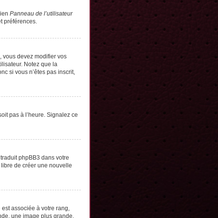
lien
Panneau de l’utilisateur
t préférences.
s, vous devez modifier vos
lisateur. Notez que la
c si vous n’êtes pas inscrit,
soit pas à l’heure. Signalez ce
e traduit phpBB3 dans votre
 libre de créer une nouvelle
 est associée à votre rang,
onde, une image plus grande,