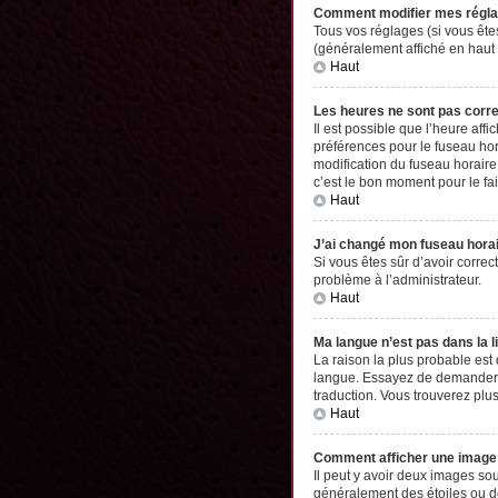
Comment modifier mes régl
Tous vos réglages (si vous êtes
(généralement affiché en haut 
Haut
Les heures ne sont pas corr
Il est possible que l’heure aff
préférences pour le fuseau hor
modification du fuseau horaire,
c’est le bon moment pour le fai
Haut
J’ai changé mon fuseau horair
Si vous êtes sûr d’avoir correc
problème à l’administrateur.
Haut
Ma langue n’est pas dans la li
La raison la plus probable est
langue. Essayez de demander à l
traduction. Vous trouverez plus
Haut
Comment afficher une imag
Il peut y avoir deux images so
généralement des étoiles ou d