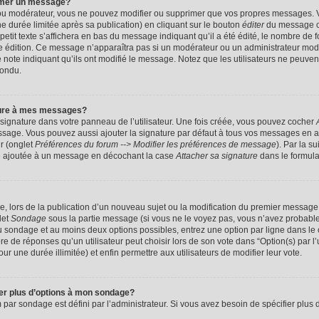
imer un message?
 ou modérateur, vous ne pouvez modifier ou supprimer que vos propres messages. 
 durée limitée après sa publication) en cliquant sur le bouton
éditer
du message c
it texte s’affichera en bas du message indiquant qu’il a été édité, le nombre de foi
ère édition. Ce message n’apparaîtra pas si un modérateur ou un administrateur mod
une note indiquant qu’ils ont modifié le message. Notez que les utilisateurs ne peu
pondu.
ture à mes messages?
signature dans votre panneau de l’utilisateur. Une fois créée, vous pouvez cocher
ssage. Vous pouvez aussi ajouter la signature par défaut à tous vos messages en a
ur (onglet
Préférences du forum --> Modifier les préférences de message
). Par la s
e ajoutée à un message en décochant la case
Attacher sa signature
dans le formula
ge, lors de la publication d’un nouveau sujet ou la modification du premier message 
let
Sondage
sous la partie message (si vous ne le voyez pas, vous n’avez probable
 du sondage et au moins deux options possibles, entrez une option par ligne dans 
 de réponses qu’un utilisateur peut choisir lors de son vote dans “Option(s) par l’ut
ur une durée illimitée) et enfin permettre aux utilisateurs de modifier leur vote.
ter plus d’options à mon sondage?
r sondage est défini par l’administrateur. Si vous avez besoin de spécifier plus d