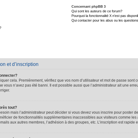
Concernant phpBB 3
Qui sont les auteurs de ce forum?
Pourquoi la fonctionnalité X n’est pas disponi
Qui contacter pour les abus ou les question
?
on et d’inscription
connecter?
quer cela. Premièrement, vérifiez que vos nom d’utilisateur et mot de passe sont cor
que vous n’avez pas été banni. Il est possible aussi que l’administrateur ait une erre
rriger.
près tout?
soin mais l’administrateur peut décider si vous devez vous inscrire pour poster de
énéficier de fonctionnalités supplémentaires inaccessibles aux visiteurs comme les 
-mails aux autres membres, l’adhésion à des groupes, etc. L’inscription est rapide e