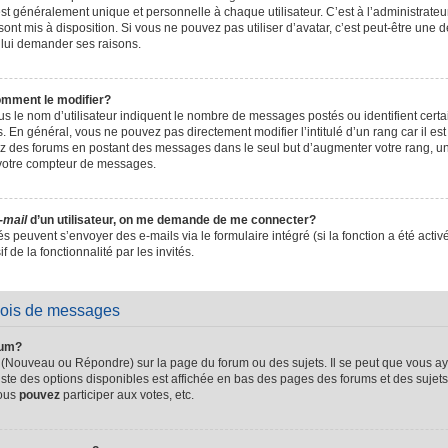
t généralement unique et personnelle à chaque utilisateur. C’est à l’administrateur 
sont mis à disposition. Si vous ne pouvez pas utiliser d’avatar, c’est peut-être une d
 lui demander ses raisons.
omment le modifier?
s le nom d’utilisateur indiquent le nombre de messages postés ou identifient certain
. En général, vous ne pouvez pas directement modifier l’intitulé d’un rang car il es
sez des forums en postant des messages dans le seul but d’augmenter votre rang, 
 votre compteur de messages.
-mail
d’un utilisateur, on me demande de me connecter?
és peuvent s’envoyer des e-mails via le formulaire intégré (si la fonction a été activ
de la fonctionnalité par les invités.
vois de messages
rum?
 (Nouveau ou Répondre) sur la page du forum ou des sujets. Il se peut que vous ay
iste des options disponibles est affichée en bas des pages des forums et des suje
Vous
pouvez
participer aux votes, etc.