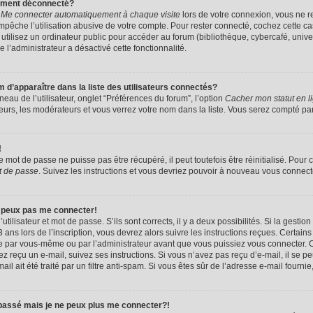
uement déconnecté?
e
Me connecter automatiquement à chaque visite
lors de votre connexion, vous ne 
êche l’utilisation abusive de votre compte. Pour rester connecté, cochez cette ca
tilisez un ordinateur public pour accéder au forum (bibliothèque, cybercafé, univers
e l’administrateur a désactivé cette fonctionnalité.
apparaître dans la liste des utilisateurs connectés?
eau de l’utilisateur, onglet “Préférences du forum”, l’option
Cacher mon statut en l
eurs, les modérateurs et vous verrez votre nom dans la liste. Vous serez compté parmi
!
mot de passe ne puisse pas être récupéré, il peut toutefois être réinitialisé. Pour 
t de passe
. Suivez les instructions et vous devriez pouvoir à nouveau vous connect
e peux pas me connecter!
utilisateur et mot de passe. S’ils sont corrects, il y a deux possibilités. Si la gestio
ans lors de l’inscription, vous devrez alors suivre les instructions reçues. Certain
vée par vous-même ou par l’administrateur avant que vous puissiez vous connecter. C
avez reçu un e-mail, suivez ses instructions. Si vous n’avez pas reçu d’e-mail, il se 
il ait été traité par un filtre anti-spam. Si vous êtes sûr de l’adresse e-mail fournie
 passé mais je ne peux plus me connecter?!