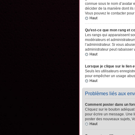
connue sous le nom d’avatar es
décider de la manière dont ils 
Vous pouvez le contacter pour
Haut
Qu’est-ce que mon rang et c
Les rangs qui apparaissent sou
modérateurs et administrateurs
l’administrateur. Si vous abu
administrateur peut rabaisser
Haut
Lorsque je clique sur le lien
e
Seuls les utilisateurs enregistr
pour empêcher un usage abusif 
Haut
Problèmes liés aux en
Comment poster dans un fo
Cliquez sur le bouton adéquat
pour écrire un message. Une l
poster des nouveaux sujets, 
Haut