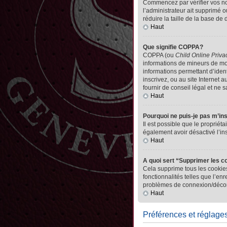
Commencez par vérifier vos nom 
l’administrateur ait supprimé o
réduire la taille de la base de
Haut
Que signifie COPPA?
COPPA (ou
Child Online Priva
informations de mineurs de mo
informations permettant d’iden
inscrivez, ou au site Internet
fournir de conseil légal et ne 
Haut
Pourquoi ne puis-je pas m’in
Il est possible que le propriéta
également avoir désactivé l’in
Haut
A quoi sert “Supprimer les c
Cela supprime tous les cookies
fonctionnalités telles que l’en
problèmes de connexion/déconn
Haut
Préférences et réglages 