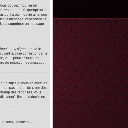
Vous pouvez modifier un
orrespondant. Si quelqu’un a
s qu’il a été modifié ainsi que
ifie le message, cependant ils
vent pas supprimer un message
Attacher sa signature
sur le
ctivant la case correspondante
uite, vous pourrez toujours
ire de rédaction de message.
d’un sujet (si vous en avez les
ment pas le droit de créer des
le champ des réponses. Vous
ilisateur”, limiter la durée en
’options, contactez-le.