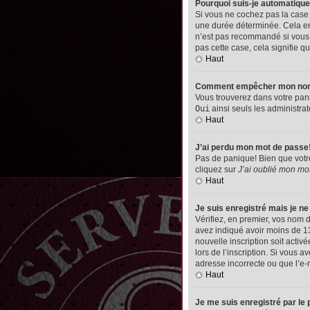
Pourquoi suis-je automatiq
Si vous ne cochez pas la cas
une durée déterminée. Cela emp
n’est pas recommandé si vous u
pas cette case, cela signifie qu
Haut
Comment empêcher mon nom d’
Vous trouverez dans votre pann
Oui
ainsi seuls les administrat
Haut
J’ai perdu mon mot de passe
Pas de panique! Bien que votre 
cliquez sur
J’ai oublié mon mo
Haut
Je suis enregistré mais je n
Vérifiez, en premier, vos nom d’
avez indiqué avoir moins de 13 
nouvelle inscription soit acti
lors de l’inscription. Si vous 
adresse incorrecte ou que l’e-ma
Haut
Je me suis enregistré par le