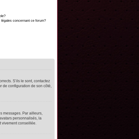
ble?
s légales concernant ce forum?
rects. S’ils le sont, contactez
ur de configuration de son côté,
s messages. Par ailleurs,
avatars personnalisés, la
t vivement conseillée.