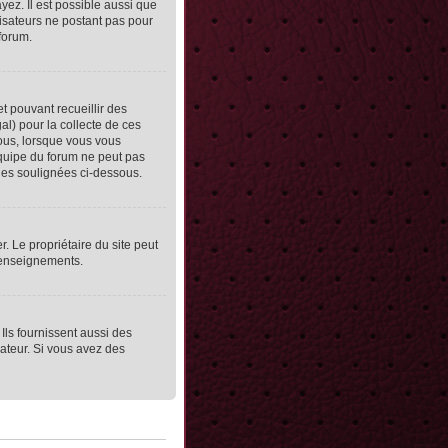
yez. Il est possible aussi que
lisateurs ne postant pas pour
 forum.
et pouvant recueillir des
al) pour la collecte de ces
vous, lorsque vous vous
équipe du forum ne peut pas
lles soulignées ci-dessous.
er. Le propriétaire du site peut
 renseignements.
Ils fournissent aussi des
rateur. Si vous avez des