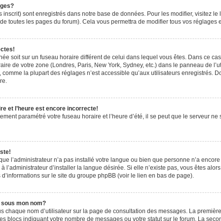
ages?
 inscrit) sont enregistrés dans notre base de données. Pour les modifier, visitez le 
de toutes les pages du forum). Cela vous permettra de modifier tous vos réglages e
ectes!
ichée soit sur un fuseau horaire différent de celui dans lequel vous êtes. Dans ce ca
aire de votre zone (Londres, Paris, New York, Sydney, etc.) dans le panneau de l’uti
 comme la plupart des réglages n’est accessible qu’aux utilisateurs enregistrés. Don
re.
e et l’heure est encore incorrecte!
tement paramétré votre fuseau horaire et l’heure d’été, il se peut que le serveur ne 
ste!
 que l’administrateur n’a pas installé votre langue ou bien que personne n’a encor
’administrateur d’installer la langue désirée. Si elle n’existe pas, vous êtes alors
 d’informations sur le site du groupe phpBB (voir le lien en bas de page).
e sous mon nom?
us chaque nom d’utilisateur sur la page de consultation des messages. La première
es blocs indiquant votre nombre de messages ou votre statut sur le forum. La sec