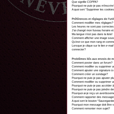
Que signifie COPPA?
Pourquoi ne puis-je pas m’inscrire
A quoi sert “Supprimer les cookie
Préférences et réglages de l’util
Comment modifier mes réglages?
Les heures ne sont pas correctes
J’ai changé mon fuseau horaire et 
Ma langue n’est pas dans la liste!
Comment afficher une image sou
Qu’est-ce que mon rang et commen
Lorsque je clique sur le lien
e-mail
connecter?
Problèmes liés aux envois de 
Comment poster dans un forum?
Comment modifier ou supprimer 
Comment ajouter une signature 
Comment créer un sondage?
Pourquoi ne puis-je pas ajouter p
Comment modifier ou supprimer 
Pourquoi ne puis-je pas accéder 
Pourquoi ne puis-je pas joindre d
Pourquoi ai-je reçu un avertissem
Comment rapporter des messages
A quoi sert le bouton “Sauvegard
Pourquoi mon message doit être v
Comment remonter mon sujet?