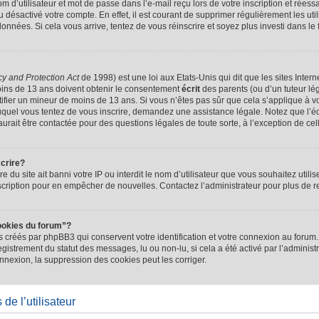
d’utilisateur et mot de passe dans l’e-mail reçu lors de votre inscription et réessa
u désactivé votre compte. En effet, il est courant de supprimer régulièrement les uti
 données. Si cela vous arrive, tentez de vous réinscrire et soyez plus investi dans le
cy and Protection Act
de 1998) est une loi aux Etats-Unis qui dit que les sites Intern
ins de 13 ans doivent obtenir le consentement
écrit
des parents (ou d’un tuteur lég
tifier un mineur de moins de 13 ans. Si vous n’êtes pas sûr que cela s’applique à 
 auquel vous tentez de vous inscrire, demandez une assistance légale. Notez que l’
saurait être contactée pour des questions légales de toute sorte, à l’exception de ce
scrire?
ire du site ait banni votre IP ou interdit le nom d’utilisateur que vous souhaitez utilis
scription pour en empêcher de nouvelles. Contactez l’administrateur pour plus de
ookies du forum”?
 créés par phpBB3 qui conservent votre identification et votre connexion au forum. 
registrement du statut des messages, lu ou non-lu, si cela a été activé par l’administ
exion, la suppression des cookies peut les corriger.
de l’utilisateur