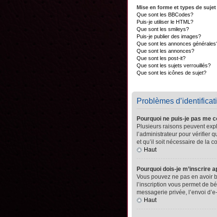
Mise en forme et types de sujet
Que sont les BBCodes?
Puis-je utiliser le HTML?
Que sont les smileys?
Puis-je publier des images?
Que sont les annonces générales
Que sont les annonces?
Que sont les post-it?
Que sont les sujets verrouillés?
Que sont les icônes de sujet?
Problèmes d’identificati
Pourquoi ne puis-je pas me 
Plusieurs raisons peuvent expli
l’administrateur pour vérifier 
et qu’il soit nécessaire de la co
Haut
Pourquoi dois-je m’inscrire a
Vous pouvez ne pas en avoir be
l’inscription vous permet de b
messagerie privée, l’envoi d’e
Haut