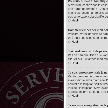
Pourquoi suis-je automatiq
Si vous ne cochez pas la cas
une durée déterminée. Cela emp
n’est pas recommandé si vous u
pas cette case, cela signifie qu
Haut
Comment empêcher mon nom d’
Vous trouverez dans votre pann
Oui
ainsi seuls les administrat
Haut
J’ai perdu mon mot de passe
Pas de panique! Bien que votre 
cliquez sur
J’ai oublié mon mo
Haut
Je suis enregistré mais je n
Vérifiez, en premier, vos nom d’
avez indiqué avoir moins de 13 
nouvelle inscription soit acti
lors de l’inscription. Si vous 
adresse incorrecte ou que l’e-ma
Haut
Je me suis enregistré par le