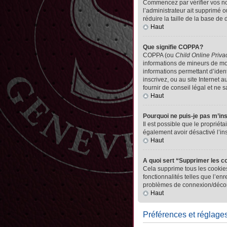
Commencez par vérifier vos nom 
l’administrateur ait supprimé o
réduire la taille de la base de
Haut
Que signifie COPPA?
COPPA (ou
Child Online Priva
informations de mineurs de mo
informations permettant d’iden
inscrivez, ou au site Internet
fournir de conseil légal et ne 
Haut
Pourquoi ne puis-je pas m’in
Il est possible que le propriéta
également avoir désactivé l’in
Haut
A quoi sert “Supprimer les c
Cela supprime tous les cookies
fonctionnalités telles que l’en
problèmes de connexion/déconn
Haut
Préférences et réglages 