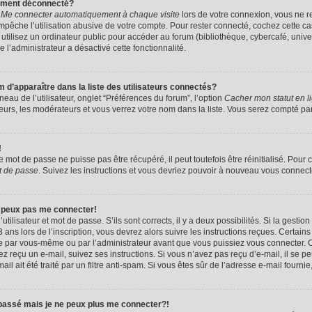
uement déconnecté?
e
Me connecter automatiquement à chaque visite
lors de votre connexion, vous ne 
êche l’utilisation abusive de votre compte. Pour rester connecté, cochez cette ca
tilisez un ordinateur public pour accéder au forum (bibliothèque, cybercafé, univers
e l’administrateur a désactivé cette fonctionnalité.
apparaître dans la liste des utilisateurs connectés?
eau de l’utilisateur, onglet “Préférences du forum”, l’option
Cacher mon statut en l
eurs, les modérateurs et vous verrez votre nom dans la liste. Vous serez compté parmi
!
mot de passe ne puisse pas être récupéré, il peut toutefois être réinitialisé. Pour 
t de passe
. Suivez les instructions et vous devriez pouvoir à nouveau vous connect
e peux pas me connecter!
utilisateur et mot de passe. S’ils sont corrects, il y a deux possibilités. Si la gestio
ans lors de l’inscription, vous devrez alors suivre les instructions reçues. Certain
vée par vous-même ou par l’administrateur avant que vous puissiez vous connecter. C
avez reçu un e-mail, suivez ses instructions. Si vous n’avez pas reçu d’e-mail, il se 
il ait été traité par un filtre anti-spam. Si vous êtes sûr de l’adresse e-mail fournie
 passé mais je ne peux plus me connecter?!