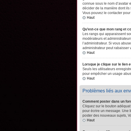
connue sous le nom d’avatar es
décider de la manière dont ils 
Vous pouvez le contacter pour
Haut
Qu’est-ce que mon rang et c
Les rangs qui apparaissent sou
modérateurs et administrateurs
l’administrateur. Si vous abu
administrateur peut rabaisser
Haut
Lorsque je clique sur le lien
e
Seuls les utilisateurs enregistr
pour empêcher un usage abusif 
Haut
Problèmes liés aux en
Comment poster dans un fo
Cliquez sur le bouton adéquat
pour écrire un message. Une l
poster des nouveaux sujets, 
Haut