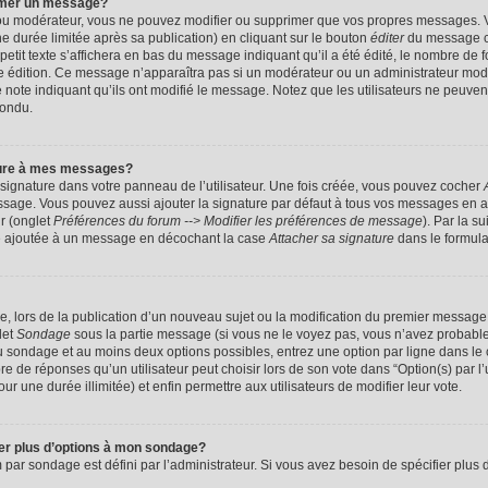
imer un message?
 ou modérateur, vous ne pouvez modifier ou supprimer que vos propres messages. 
 durée limitée après sa publication) en cliquant sur le bouton
éditer
du message c
it texte s’affichera en bas du message indiquant qu’il a été édité, le nombre de foi
ère édition. Ce message n’apparaîtra pas si un modérateur ou un administrateur mod
une note indiquant qu’ils ont modifié le message. Notez que les utilisateurs ne peu
pondu.
ture à mes messages?
signature dans votre panneau de l’utilisateur. Une fois créée, vous pouvez cocher
ssage. Vous pouvez aussi ajouter la signature par défaut à tous vos messages en a
ur (onglet
Préférences du forum --> Modifier les préférences de message
). Par la s
e ajoutée à un message en décochant la case
Attacher sa signature
dans le formula
ge, lors de la publication d’un nouveau sujet ou la modification du premier message 
let
Sondage
sous la partie message (si vous ne le voyez pas, vous n’avez probable
 du sondage et au moins deux options possibles, entrez une option par ligne dans 
 de réponses qu’un utilisateur peut choisir lors de son vote dans “Option(s) par l’ut
ur une durée illimitée) et enfin permettre aux utilisateurs de modifier leur vote.
ter plus d’options à mon sondage?
r sondage est défini par l’administrateur. Si vous avez besoin de spécifier plus d