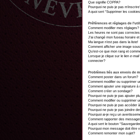
Que signifie COPPA?
Pourquoi ne puis-je pas m’inscrire
A quoi sert “Supprimer les cookie
Préférences et réglages de l’util
Comment modifier mes réglages?
Les heures ne sont pas correctes
J’ai changé mon fuseau horaire et 
Ma langue n’est pas dans la liste!
Comment afficher une image sou
Qu’est-ce que mon rang et commen
Lorsque je clique sur le lien
e-mail
connecter?
Problèmes liés aux envois de 
Comment poster dans un forum?
Comment modifier ou supprimer 
Comment ajouter une signature 
Comment créer un sondage?
Pourquoi ne puis-je pas ajouter p
Comment modifier ou supprimer 
Pourquoi ne puis-je pas accéder 
Pourquoi ne puis-je pas joindre d
Pourquoi ai-je reçu un avertissem
Comment rapporter des messages
A quoi sert le bouton “Sauvegard
Pourquoi mon message doit être v
Comment remonter mon sujet?