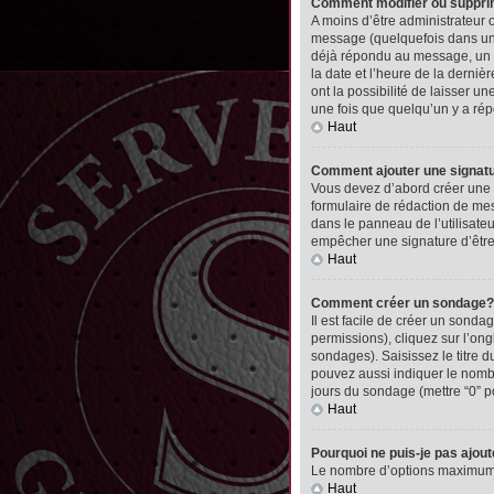
Comment modifier ou suppr
A moins d’être administrateur
message (quelquefois dans une
déjà répondu au message, un pet
la date et l’heure de la derni
ont la possibilité de laisser 
une fois que quelqu’un y a ré
Haut
Comment ajouter une signa
Vous devez d’abord créer une 
formulaire de rédaction de me
dans le panneau de l’utilisate
empêcher une signature d’êtr
Haut
Comment créer un sondage?
Il est facile de créer un sonda
permissions), cliquez sur l’ong
sondages). Saisissez le titre
pouvez aussi indiquer le nombre
jours du sondage (mettre “0” po
Haut
Pourquoi ne puis-je pas ajou
Le nombre d’options maximum pa
Haut