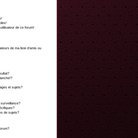
s!
bles!
 utilisateur de ce forum!
ateurs de ma liste d’amis ou
ultat?
lanche!?
ges et sujets?
a surveillance?
écifiques?
es de sujets?
 forum?