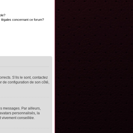
ble?
s légales concernant ce forum?
rects. S’ils le sont, contactez
ur de configuration de son côté,
s messages. Par ailleurs,
avatars personnalisés, la
t vivement conseillée.