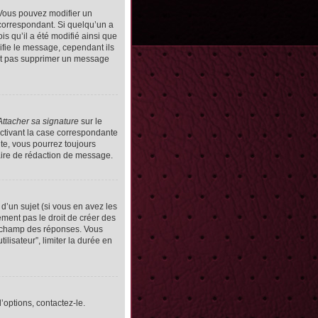
Vous pouvez modifier un
orrespondant. Si quelqu’un a
s qu’il a été modifié ainsi que
ifie le message, cependant ils
vent pas supprimer un message
Attacher sa signature
sur le
ctivant la case correspondante
uite, vous pourrez toujours
ire de rédaction de message.
d’un sujet (si vous en avez les
ment pas le droit de créer des
le champ des réponses. Vous
ilisateur”, limiter la durée en
’options, contactez-le.