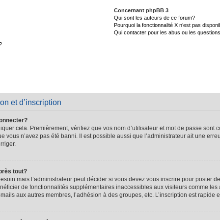
Concernant phpBB 3
Qui sont les auteurs de ce forum?
Pourquoi la fonctionnalité X n’est pas disponi
Qui contacter pour les abus ou les question
?
on et d’inscription
connecter?
quer cela. Premièrement, vérifiez que vos nom d’utilisateur et mot de passe sont cor
que vous n’avez pas été banni. Il est possible aussi que l’administrateur ait une erre
rriger.
près tout?
soin mais l’administrateur peut décider si vous devez vous inscrire pour poster de
énéficier de fonctionnalités supplémentaires inaccessibles aux visiteurs comme les 
-mails aux autres membres, l’adhésion à des groupes, etc. L’inscription est rapide e