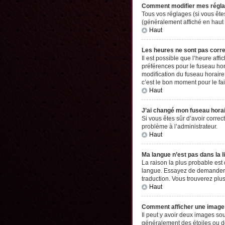
Comment modifier mes régl
Tous vos réglages (si vous êtes
(généralement affiché en haut 
Haut
Les heures ne sont pas corr
Il est possible que l’heure aff
préférences pour le fuseau hor
modification du fuseau horaire,
c’est le bon moment pour le fai
Haut
J’ai changé mon fuseau horair
Si vous êtes sûr d’avoir correc
problème à l’administrateur.
Haut
Ma langue n’est pas dans la li
La raison la plus probable est
langue. Essayez de demander à l
traduction. Vous trouverez plus
Haut
Comment afficher une imag
Il peut y avoir deux images so
généralement des étoiles ou d