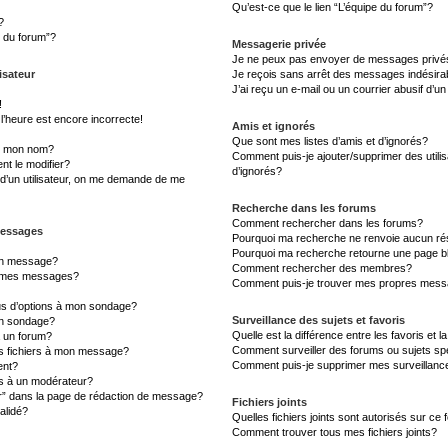
Qu’est-ce que le lien “L’équipe du forum”?
?
s du forum”?
Messagerie privée
Je ne peux pas envoyer de messages privé
isateur
Je reçois sans arrêt des messages indésira
J’ai reçu un e-mail ou un courrier abusif d’un
!
l’heure est encore incorrecte!
Amis et ignorés
Que sont mes listes d’amis et d’ignorés?
s mon nom?
Comment puis-je ajouter/supprimer des utilis
t le modifier?
d’ignorés?
d’un utilisateur, on me demande de me
Recherche dans les forums
Comment rechercher dans les forums?
messages
Pourquoi ma recherche ne renvoie aucun rés
Pourquoi ma recherche retourne une page b
un message?
Comment rechercher des membres?
à mes messages?
Comment puis-je trouver mes propres messa
lus d’options à mon sondage?
Surveillance des sujets et favoris
un sondage?
Quelle est la différence entre les favoris et l
à un forum?
Comment surveiller des forums ou sujets sp
es fichiers à mon message?
Comment puis-je supprimer mes surveillanc
ent?
 à un modérateur?
er” dans la page de rédaction de message?
Fichiers joints
alidé?
Quelles fichiers joints sont autorisés sur ce
Comment trouver tous mes fichiers joints?