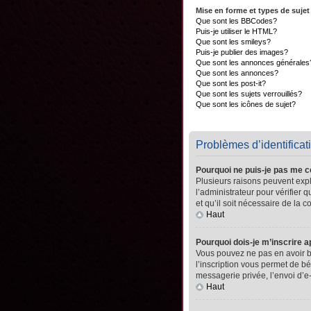
Mise en forme et types de sujet
Que sont les BBCodes?
Puis-je utiliser le HTML?
Que sont les smileys?
Puis-je publier des images?
Que sont les annonces générales
Que sont les annonces?
Que sont les post-it?
Que sont les sujets verrouillés?
Que sont les icônes de sujet?
Problèmes d’identificati
Pourquoi ne puis-je pas me 
Plusieurs raisons peuvent expli
l’administrateur pour vérifier 
et qu’il soit nécessaire de la co
Haut
Pourquoi dois-je m’inscrire a
Vous pouvez ne pas en avoir be
l’inscription vous permet de b
messagerie privée, l’envoi d’e
Haut