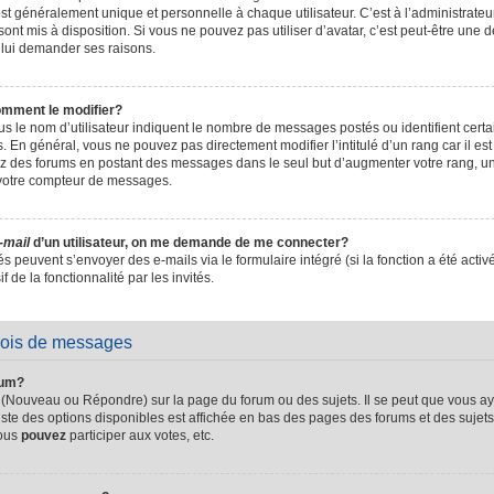
t généralement unique et personnelle à chaque utilisateur. C’est à l’administrateur 
sont mis à disposition. Si vous ne pouvez pas utiliser d’avatar, c’est peut-être une d
 lui demander ses raisons.
omment le modifier?
s le nom d’utilisateur indiquent le nombre de messages postés ou identifient certain
. En général, vous ne pouvez pas directement modifier l’intitulé d’un rang car il es
sez des forums en postant des messages dans le seul but d’augmenter votre rang, 
 votre compteur de messages.
-mail
d’un utilisateur, on me demande de me connecter?
és peuvent s’envoyer des e-mails via le formulaire intégré (si la fonction a été activ
de la fonctionnalité par les invités.
vois de messages
rum?
 (Nouveau ou Répondre) sur la page du forum ou des sujets. Il se peut que vous ay
iste des options disponibles est affichée en bas des pages des forums et des suje
Vous
pouvez
participer aux votes, etc.