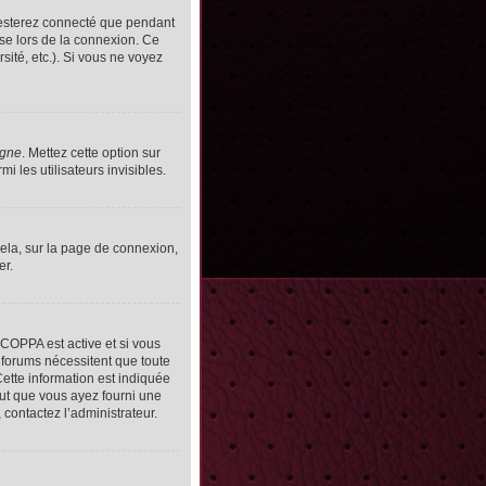
resterez connecté que pendant
se lors de la connexion. Ce
ité, etc.). Si vous ne voyez
igne
. Mettez cette option sur
 les utilisateurs invisibles.
cela, sur la page de connexion,
er.
n COPPA est active et si vous
s forums nécessitent que toute
ette information est indiquée
peut que vous ayez fourni une
, contactez l’administrateur.