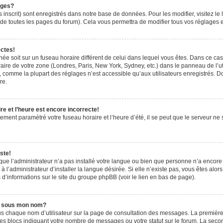
ages?
 inscrit) sont enregistrés dans notre base de données. Pour les modifier, visitez le 
de toutes les pages du forum). Cela vous permettra de modifier tous vos réglages e
ectes!
ichée soit sur un fuseau horaire différent de celui dans lequel vous êtes. Dans ce ca
aire de votre zone (Londres, Paris, New York, Sydney, etc.) dans le panneau de l’uti
 comme la plupart des réglages n’est accessible qu’aux utilisateurs enregistrés. Don
re.
e et l’heure est encore incorrecte!
tement paramétré votre fuseau horaire et l’heure d’été, il se peut que le serveur ne 
ste!
 que l’administrateur n’a pas installé votre langue ou bien que personne n’a encor
’administrateur d’installer la langue désirée. Si elle n’existe pas, vous êtes alors
 d’informations sur le site du groupe phpBB (voir le lien en bas de page).
e sous mon nom?
us chaque nom d’utilisateur sur la page de consultation des messages. La première
es blocs indiquant votre nombre de messages ou votre statut sur le forum. La sec