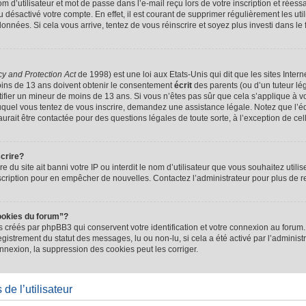
d’utilisateur et mot de passe dans l’e-mail reçu lors de votre inscription et réessa
u désactivé votre compte. En effet, il est courant de supprimer régulièrement les uti
 données. Si cela vous arrive, tentez de vous réinscrire et soyez plus investi dans le
cy and Protection Act
de 1998) est une loi aux Etats-Unis qui dit que les sites Intern
ins de 13 ans doivent obtenir le consentement
écrit
des parents (ou d’un tuteur lég
tifier un mineur de moins de 13 ans. Si vous n’êtes pas sûr que cela s’applique à 
 auquel vous tentez de vous inscrire, demandez une assistance légale. Notez que l’
saurait être contactée pour des questions légales de toute sorte, à l’exception de ce
scrire?
ire du site ait banni votre IP ou interdit le nom d’utilisateur que vous souhaitez utilis
scription pour en empêcher de nouvelles. Contactez l’administrateur pour plus de
ookies du forum”?
 créés par phpBB3 qui conservent votre identification et votre connexion au forum. 
registrement du statut des messages, lu ou non-lu, si cela a été activé par l’administ
exion, la suppression des cookies peut les corriger.
de l’utilisateur