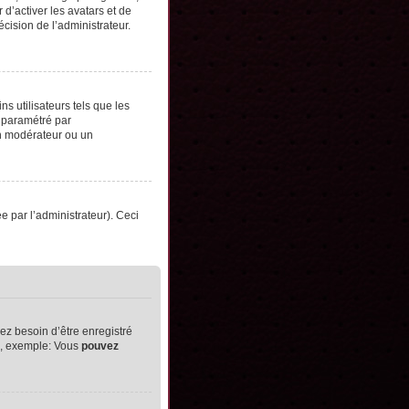
d’activer les avatars et de
écision de l’administrateur.
s utilisateurs tels que les
t paramétré par
un modérateur ou un
ée par l’administrateur). Ceci
ez besoin d’être enregistré
ts, exemple: Vous
pouvez