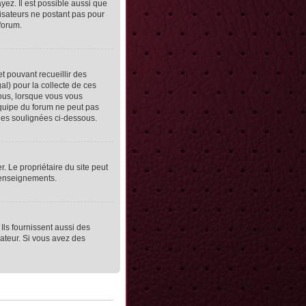
yez. Il est possible aussi que
lisateurs ne postant pas pour
 forum.
et pouvant recueillir des
al) pour la collecte de ces
vous, lorsque vous vous
équipe du forum ne peut pas
lles soulignées ci-dessous.
er. Le propriétaire du site peut
 renseignements.
Ils fournissent aussi des
rateur. Si vous avez des