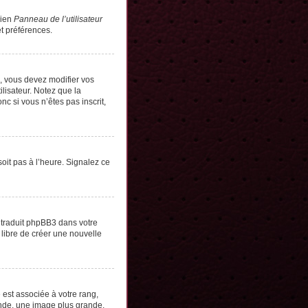
lien
Panneau de l’utilisateur
t préférences.
s, vous devez modifier vos
lisateur. Notez que la
c si vous n’êtes pas inscrit,
soit pas à l’heure. Signalez ce
e traduit phpBB3 dans votre
 libre de créer une nouvelle
 est associée à votre rang,
onde, une image plus grande,