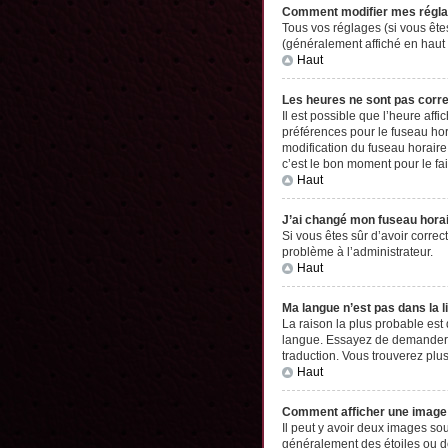
Comment modifier mes régl
Tous vos réglages (si vous êtes
(généralement affiché en haut 
Haut
Les heures ne sont pas corr
Il est possible que l’heure aff
préférences pour le fuseau hor
modification du fuseau horaire,
c’est le bon moment pour le fai
Haut
J’ai changé mon fuseau horair
Si vous êtes sûr d’avoir correc
problème à l’administrateur.
Haut
Ma langue n’est pas dans la li
La raison la plus probable est
langue. Essayez de demander à l
traduction. Vous trouverez plus
Haut
Comment afficher une imag
Il peut y avoir deux images so
généralement des étoiles ou d