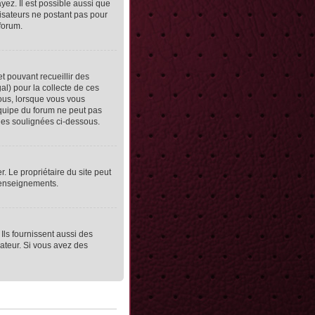
yez. Il est possible aussi que
lisateurs ne postant pas pour
 forum.
et pouvant recueillir des
al) pour la collecte de ces
vous, lorsque vous vous
équipe du forum ne peut pas
lles soulignées ci-dessous.
er. Le propriétaire du site peut
 renseignements.
Ils fournissent aussi des
rateur. Si vous avez des