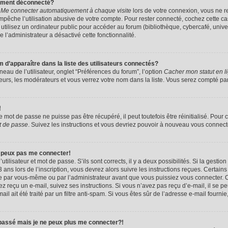
uement déconnecté?
e
Me connecter automatiquement à chaque visite
lors de votre connexion, vous ne 
êche l’utilisation abusive de votre compte. Pour rester connecté, cochez cette ca
tilisez un ordinateur public pour accéder au forum (bibliothèque, cybercafé, univers
e l’administrateur a désactivé cette fonctionnalité.
apparaître dans la liste des utilisateurs connectés?
eau de l’utilisateur, onglet “Préférences du forum”, l’option
Cacher mon statut en l
eurs, les modérateurs et vous verrez votre nom dans la liste. Vous serez compté parmi
!
mot de passe ne puisse pas être récupéré, il peut toutefois être réinitialisé. Pour 
t de passe
. Suivez les instructions et vous devriez pouvoir à nouveau vous connect
e peux pas me connecter!
utilisateur et mot de passe. S’ils sont corrects, il y a deux possibilités. Si la gestio
ans lors de l’inscription, vous devrez alors suivre les instructions reçues. Certain
vée par vous-même ou par l’administrateur avant que vous puissiez vous connecter. C
avez reçu un e-mail, suivez ses instructions. Si vous n’avez pas reçu d’e-mail, il se 
il ait été traité par un filtre anti-spam. Si vous êtes sûr de l’adresse e-mail fournie
 passé mais je ne peux plus me connecter?!