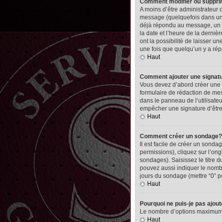
Comment modifier ou suppr
A moins d’être administrateur
message (quelquefois dans une
déjà répondu au message, un pet
la date et l’heure de la derni
ont la possibilité de laisser 
une fois que quelqu’un y a ré
Haut
Comment ajouter une signa
Vous devez d’abord créer une 
formulaire de rédaction de me
dans le panneau de l’utilisate
empêcher une signature d’êtr
Haut
Comment créer un sondage?
Il est facile de créer un sonda
permissions), cliquez sur l’ong
sondages). Saisissez le titre
pouvez aussi indiquer le nombre
jours du sondage (mettre “0” po
Haut
Pourquoi ne puis-je pas ajou
Le nombre d’options maximum pa
Haut