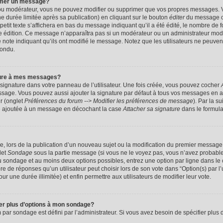
imer un message?
 ou modérateur, vous ne pouvez modifier ou supprimer que vos propres messages. 
 durée limitée après sa publication) en cliquant sur le bouton
éditer
du message c
it texte s’affichera en bas du message indiquant qu’il a été édité, le nombre de foi
ère édition. Ce message n’apparaîtra pas si un modérateur ou un administrateur mod
une note indiquant qu’ils ont modifié le message. Notez que les utilisateurs ne peu
pondu.
ture à mes messages?
signature dans votre panneau de l’utilisateur. Une fois créée, vous pouvez cocher
ssage. Vous pouvez aussi ajouter la signature par défaut à tous vos messages en a
ur (onglet
Préférences du forum --> Modifier les préférences de message
). Par la s
e ajoutée à un message en décochant la case
Attacher sa signature
dans le formula
ge, lors de la publication d’un nouveau sujet ou la modification du premier message 
let
Sondage
sous la partie message (si vous ne le voyez pas, vous n’avez probable
 du sondage et au moins deux options possibles, entrez une option par ligne dans 
 de réponses qu’un utilisateur peut choisir lors de son vote dans “Option(s) par l’ut
ur une durée illimitée) et enfin permettre aux utilisateurs de modifier leur vote.
ter plus d’options à mon sondage?
r sondage est défini par l’administrateur. Si vous avez besoin de spécifier plus d