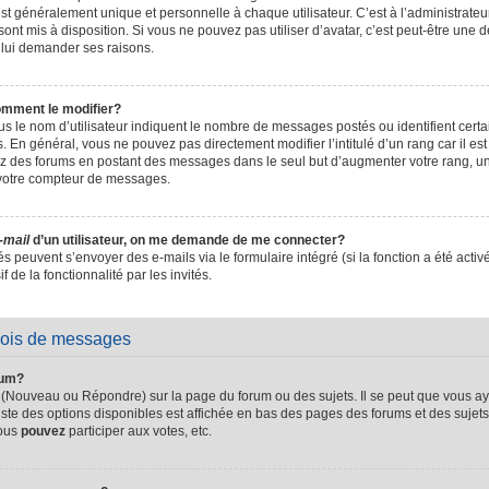
t généralement unique et personnelle à chaque utilisateur. C’est à l’administrateur 
sont mis à disposition. Si vous ne pouvez pas utiliser d’avatar, c’est peut-être une d
 lui demander ses raisons.
omment le modifier?
s le nom d’utilisateur indiquent le nombre de messages postés ou identifient certain
. En général, vous ne pouvez pas directement modifier l’intitulé d’un rang car il es
sez des forums en postant des messages dans le seul but d’augmenter votre rang, 
 votre compteur de messages.
-mail
d’un utilisateur, on me demande de me connecter?
és peuvent s’envoyer des e-mails via le formulaire intégré (si la fonction a été activ
de la fonctionnalité par les invités.
vois de messages
rum?
 (Nouveau ou Répondre) sur la page du forum ou des sujets. Il se peut que vous ay
iste des options disponibles est affichée en bas des pages des forums et des suje
Vous
pouvez
participer aux votes, etc.