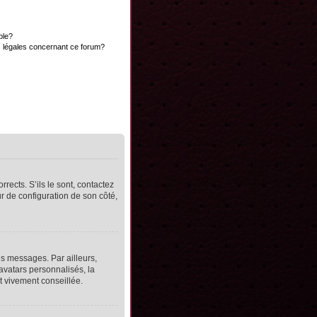
ble?
s légales concernant ce forum?
rects. S’ils le sont, contactez
ur de configuration de son côté,
s messages. Par ailleurs,
avatars personnalisés, la
t vivement conseillée.