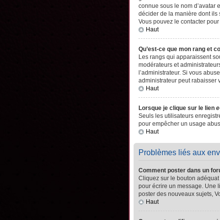
connue sous le nom d’avatar es
décider de la manière dont ils 
Vous pouvez le contacter pour
Haut
Qu’est-ce que mon rang et c
Les rangs qui apparaissent sou
modérateurs et administrateurs
l’administrateur. Si vous abu
administrateur peut rabaisser
Haut
Lorsque je clique sur le lien
e
Seuls les utilisateurs enregistr
pour empêcher un usage abusif 
Haut
Problèmes liés aux en
Comment poster dans un fo
Cliquez sur le bouton adéquat
pour écrire un message. Une l
poster des nouveaux sujets, 
Haut