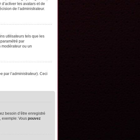
d’activer les avatars et de
écision de l’administrateur.
s utilisateurs tels que les
t paramétré par
un modérateur ou un
ée par l’administrateur). Ceci
ez besoin d’être enregistré
ts, exemple: Vous
pouvez