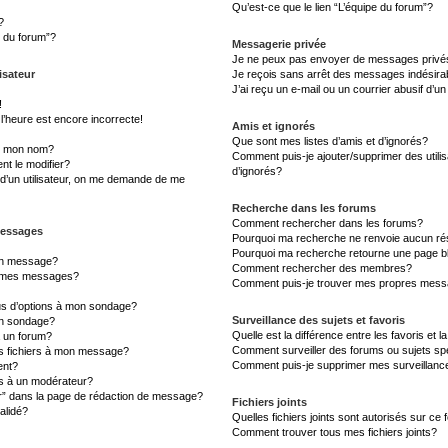
Qu’est-ce que le lien “L’équipe du forum”?
?
s du forum”?
Messagerie privée
Je ne peux pas envoyer de messages privé
isateur
Je reçois sans arrêt des messages indésira
J’ai reçu un e-mail ou un courrier abusif d’un
!
l’heure est encore incorrecte!
Amis et ignorés
Que sont mes listes d’amis et d’ignorés?
s mon nom?
Comment puis-je ajouter/supprimer des utilis
t le modifier?
d’ignorés?
d’un utilisateur, on me demande de me
Recherche dans les forums
Comment rechercher dans les forums?
messages
Pourquoi ma recherche ne renvoie aucun rés
Pourquoi ma recherche retourne une page b
un message?
Comment rechercher des membres?
à mes messages?
Comment puis-je trouver mes propres messa
lus d’options à mon sondage?
Surveillance des sujets et favoris
un sondage?
Quelle est la différence entre les favoris et l
à un forum?
Comment surveiller des forums ou sujets sp
es fichiers à mon message?
Comment puis-je supprimer mes surveillanc
ent?
 à un modérateur?
er” dans la page de rédaction de message?
Fichiers joints
alidé?
Quelles fichiers joints sont autorisés sur ce
Comment trouver tous mes fichiers joints?