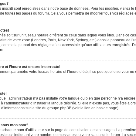
ages?
 inscrit) sont enregistrés dans notre base de données. Pour les modifier, visitez le 
de toutes les pages du forum). Cela vous permettra de modifier tous vos réglages e
ectes!
ichée soit sur un fuseau horaire différent de celui dans lequel vous êtes. Dans ce ca
aire de votre zone (Londres, Paris, New York, Sydney, etc.) dans le panneau de l’uti
 comme la plupart des réglages n’est accessible qu’aux utilisateurs enregistrés. Don
re.
e et l’heure est encore incorrecte!
tement paramétré votre fuseau horaire et l’heure d’été, il se peut que le serveur ne 
ste!
 que l’administrateur n’a pas installé votre langue ou bien que personne n’a encor
’administrateur d’installer la langue désirée. Si elle n’existe pas, vous êtes alors
 d’informations sur le site du groupe phpBB (voir le lien en bas de page).
e sous mon nom?
us chaque nom d’utilisateur sur la page de consultation des messages. La première
es blocs indiquant votre nombre de messages ou votre statut sur le forum. La sec