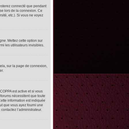
resterez connecté que pendant
se lors de la connexion. Ce
ité, etc.). Si vous ne voyez
igne
. Mettez cette option sur
 les utilisateurs invisibles.
cela, sur la page de connexion,
er.
n COPPA est active et si vous
s forums nécessitent que toute
ette information est indiquée
peut que vous ayez fourni une
, contactez l’administrateur.