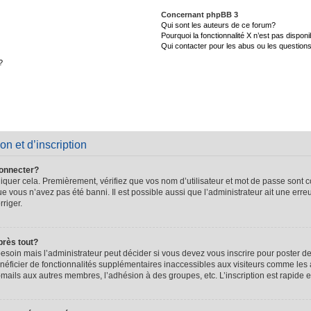
Concernant phpBB 3
Qui sont les auteurs de ce forum?
Pourquoi la fonctionnalité X n’est pas disponi
Qui contacter pour les abus ou les question
?
on et d’inscription
connecter?
quer cela. Premièrement, vérifiez que vos nom d’utilisateur et mot de passe sont cor
que vous n’avez pas été banni. Il est possible aussi que l’administrateur ait une erre
rriger.
près tout?
soin mais l’administrateur peut décider si vous devez vous inscrire pour poster de
énéficier de fonctionnalités supplémentaires inaccessibles aux visiteurs comme les 
-mails aux autres membres, l’adhésion à des groupes, etc. L’inscription est rapide e