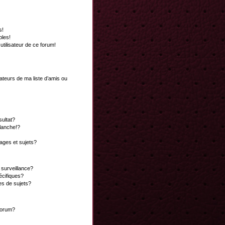
s!
bles!
 utilisateur de ce forum!
ateurs de ma liste d’amis ou
ultat?
lanche!?
ges et sujets?
a surveillance?
écifiques?
es de sujets?
 forum?