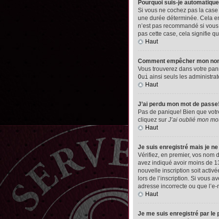
Pourquoi suis-je automatiq
Si vous ne cochez pas la cas
une durée déterminée. Cela emp
n’est pas recommandé si vous u
pas cette case, cela signifie qu
Haut
Comment empêcher mon nom d’
Vous trouverez dans votre pann
Oui
ainsi seuls les administrat
Haut
J’ai perdu mon mot de passe
Pas de panique! Bien que votre 
cliquez sur
J’ai oublié mon mo
Haut
Je suis enregistré mais je n
Vérifiez, en premier, vos nom d’
avez indiqué avoir moins de 13 
nouvelle inscription soit acti
lors de l’inscription. Si vous 
adresse incorrecte ou que l’e-ma
Haut
Je me suis enregistré par le