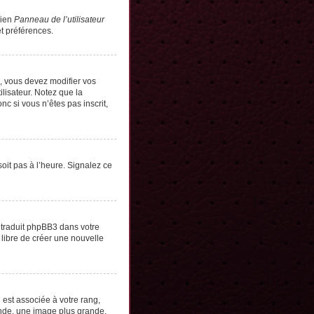
lien
Panneau de l’utilisateur
t préférences.
s, vous devez modifier vos
lisateur. Notez que la
c si vous n’êtes pas inscrit,
soit pas à l’heure. Signalez ce
e traduit phpBB3 dans votre
 libre de créer une nouvelle
 est associée à votre rang,
onde, une image plus grande,