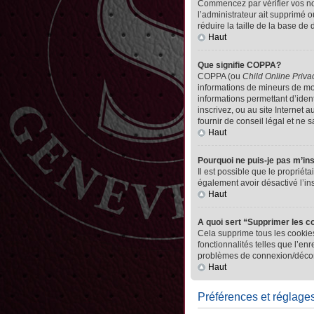
Commencez par vérifier vos nom 
l’administrateur ait supprimé o
réduire la taille de la base de
Haut
Que signifie COPPA?
COPPA (ou
Child Online Priva
informations de mineurs de mo
informations permettant d’iden
inscrivez, ou au site Internet
fournir de conseil légal et ne 
Haut
Pourquoi ne puis-je pas m’in
Il est possible que le propriéta
également avoir désactivé l’in
Haut
A quoi sert “Supprimer les c
Cela supprime tous les cookies
fonctionnalités telles que l’en
problèmes de connexion/déconn
Haut
Préférences et réglages 