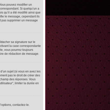
Vous pouvez modifier un
orrespondant. Si quelqu’un a
s qu’il a été modifié ainsi que
ifie le message, cependant ils
vent pas supprimer un message
Attacher sa signature
sur le
ctivant la case correspondante
uite, vous pourrez toujours
ire de rédaction de message.
d’un sujet (si vous en avez les
ment pas le droit de créer des
le champ des réponses. Vous
ilisateur”, limiter la durée en
’options, contactez-le.