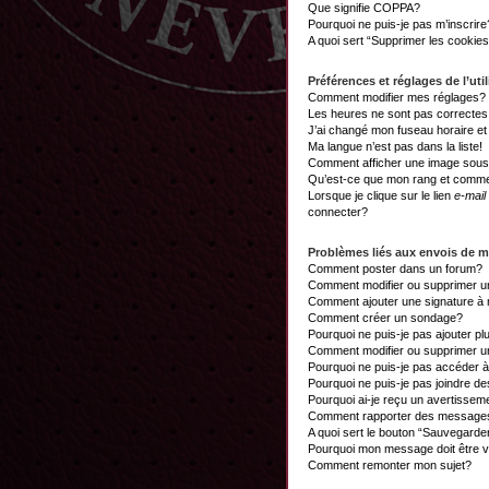
Que signifie COPPA?
Pourquoi ne puis-je pas m’inscrire
A quoi sert “Supprimer les cookie
Préférences et réglages de l’util
Comment modifier mes réglages?
Les heures ne sont pas correctes
J’ai changé mon fuseau horaire et 
Ma langue n’est pas dans la liste!
Comment afficher une image sou
Qu’est-ce que mon rang et commen
Lorsque je clique sur le lien
e-mail
connecter?
Problèmes liés aux envois de 
Comment poster dans un forum?
Comment modifier ou supprimer 
Comment ajouter une signature 
Comment créer un sondage?
Pourquoi ne puis-je pas ajouter p
Comment modifier ou supprimer 
Pourquoi ne puis-je pas accéder 
Pourquoi ne puis-je pas joindre d
Pourquoi ai-je reçu un avertissem
Comment rapporter des messages
A quoi sert le bouton “Sauvegard
Pourquoi mon message doit être v
Comment remonter mon sujet?