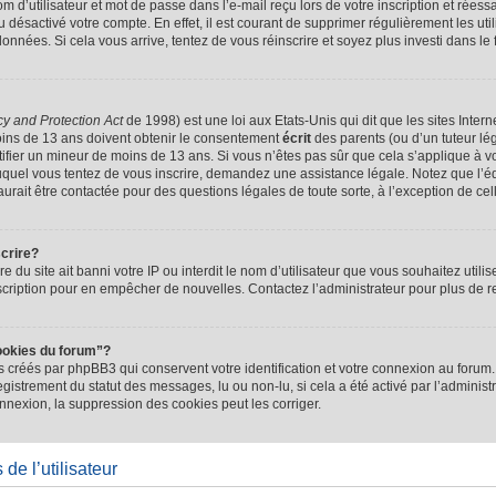
d’utilisateur et mot de passe dans l’e-mail reçu lors de votre inscription et réessa
u désactivé votre compte. En effet, il est courant de supprimer régulièrement les uti
 données. Si cela vous arrive, tentez de vous réinscrire et soyez plus investi dans le
cy and Protection Act
de 1998) est une loi aux Etats-Unis qui dit que les sites Intern
ins de 13 ans doivent obtenir le consentement
écrit
des parents (ou d’un tuteur lég
tifier un mineur de moins de 13 ans. Si vous n’êtes pas sûr que cela s’applique à 
 auquel vous tentez de vous inscrire, demandez une assistance légale. Notez que l’
saurait être contactée pour des questions légales de toute sorte, à l’exception de ce
scrire?
ire du site ait banni votre IP ou interdit le nom d’utilisateur que vous souhaitez utilis
scription pour en empêcher de nouvelles. Contactez l’administrateur pour plus de
ookies du forum”?
 créés par phpBB3 qui conservent votre identification et votre connexion au forum. 
registrement du statut des messages, lu ou non-lu, si cela a été activé par l’administ
exion, la suppression des cookies peut les corriger.
de l’utilisateur