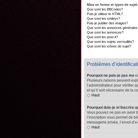
Mise en forme et types de sujet
Que sont les BBCodes?
Puis-je utiliser le HTML?
Que sont les smileys?
Puis-je publier des images?
Que sont les annonces générales
Que sont les annonces?
Que sont les post-it?
Que sont les sujets verrouillés?
Que sont les icônes de sujet?
Problèmes d’identificati
Pourquoi ne puis-je pas me 
Plusieurs raisons peuvent expli
l’administrateur pour vérifier 
et qu’il soit nécessaire de la co
Haut
Pourquoi dois-je m’inscrire a
Vous pouvez ne pas en avoir be
l’inscription vous permet de b
messagerie privée, l’envoi d’e
Haut