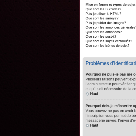
Mise en forme et types de sujet
Que sont les BBCodes?
Puis-je utiliser le HTML?
Que sont les smileys?
Puis-je publier des images?
Que sont les annonces générales
Que sont les annonces?
Que sont les post-it?
Que sont les sujets verrouillés?
Que sont les icônes de sujet?
Problèmes d’identificati
Pourquoi ne puis-je pas me 
Plusieurs raisons peuvent expli
l’administrateur pour vérifier 
et qu’il soit nécessaire de la co
Haut
Pourquoi dois-je m’inscrire a
Vous pouvez ne pas en avoir be
l’inscription vous permet de b
messagerie privée, l’envoi d’e
Haut