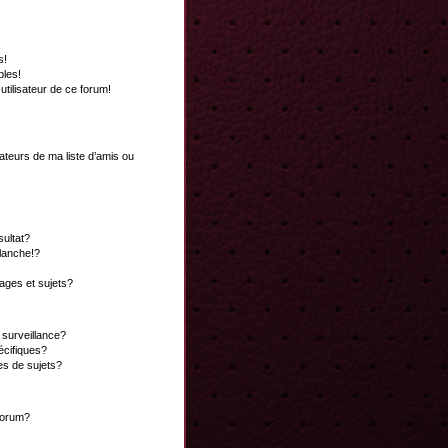
s!
bles!
 utilisateur de ce forum!
ateurs de ma liste d’amis ou
ultat?
lanche!?
ges et sujets?
a surveillance?
écifiques?
es de sujets?
 forum?