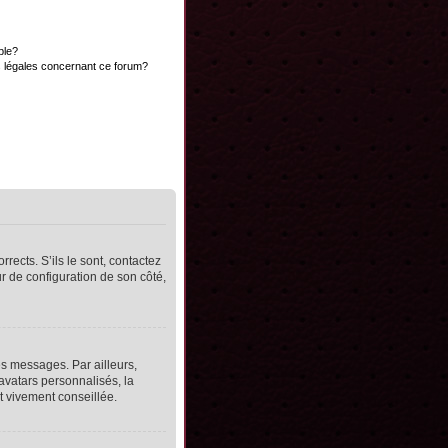
ble?
s légales concernant ce forum?
rects. S’ils le sont, contactez
ur de configuration de son côté,
s messages. Par ailleurs,
avatars personnalisés, la
t vivement conseillée.