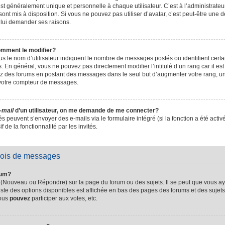
t généralement unique et personnelle à chaque utilisateur. C’est à l’administrateur 
sont mis à disposition. Si vous ne pouvez pas utiliser d’avatar, c’est peut-être une d
 lui demander ses raisons.
omment le modifier?
s le nom d’utilisateur indiquent le nombre de messages postés ou identifient certain
. En général, vous ne pouvez pas directement modifier l’intitulé d’un rang car il es
sez des forums en postant des messages dans le seul but d’augmenter votre rang, 
 votre compteur de messages.
-mail
d’un utilisateur, on me demande de me connecter?
és peuvent s’envoyer des e-mails via le formulaire intégré (si la fonction a été activ
de la fonctionnalité par les invités.
vois de messages
rum?
 (Nouveau ou Répondre) sur la page du forum ou des sujets. Il se peut que vous ay
iste des options disponibles est affichée en bas des pages des forums et des suje
Vous
pouvez
participer aux votes, etc.