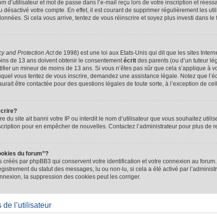
d’utilisateur et mot de passe dans l’e-mail reçu lors de votre inscription et réessa
u désactivé votre compte. En effet, il est courant de supprimer régulièrement les uti
 données. Si cela vous arrive, tentez de vous réinscrire et soyez plus investi dans le
cy and Protection Act
de 1998) est une loi aux Etats-Unis qui dit que les sites Intern
ins de 13 ans doivent obtenir le consentement
écrit
des parents (ou d’un tuteur lég
tifier un mineur de moins de 13 ans. Si vous n’êtes pas sûr que cela s’applique à 
 auquel vous tentez de vous inscrire, demandez une assistance légale. Notez que l’
saurait être contactée pour des questions légales de toute sorte, à l’exception de ce
scrire?
ire du site ait banni votre IP ou interdit le nom d’utilisateur que vous souhaitez utilis
scription pour en empêcher de nouvelles. Contactez l’administrateur pour plus de
ookies du forum”?
 créés par phpBB3 qui conservent votre identification et votre connexion au forum. 
registrement du statut des messages, lu ou non-lu, si cela a été activé par l’administ
exion, la suppression des cookies peut les corriger.
de l’utilisateur