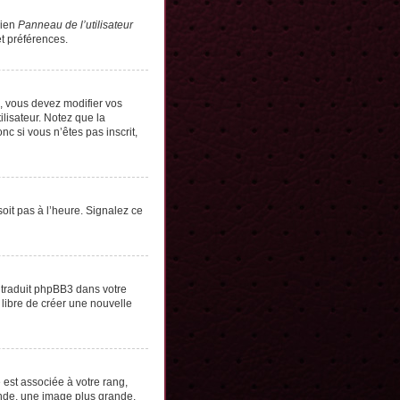
lien
Panneau de l’utilisateur
t préférences.
s, vous devez modifier vos
lisateur. Notez que la
c si vous n’êtes pas inscrit,
soit pas à l’heure. Signalez ce
e traduit phpBB3 dans votre
 libre de créer une nouvelle
 est associée à votre rang,
onde, une image plus grande,