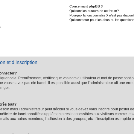
Concernant phpBB 3
Qui sont les auteurs de ce forum?
Pourquoi la fonctionnalité X n’est pas disponi
Qui contacter pour les abus ou les question
?
on et d’inscription
connecter?
quer cela. Premièrement, vérifiez que vos nom d’utilisateur et mot de passe sont cor
que vous n’avez pas été banni. Il est possible aussi que l’administrateur ait une erre
rriger.
près tout?
soin mais l’administrateur peut décider si vous devez vous inscrire pour poster de
énéficier de fonctionnalités supplémentaires inaccessibles aux visiteurs comme les 
-mails aux autres membres, l’adhésion à des groupes, etc. L’inscription est rapide e