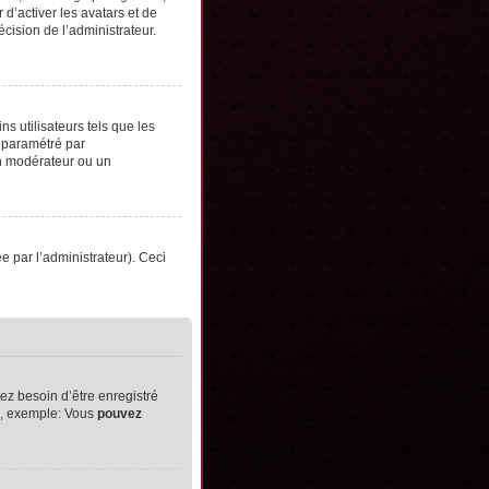
d’activer les avatars et de
écision de l’administrateur.
s utilisateurs tels que les
t paramétré par
un modérateur ou un
ée par l’administrateur). Ceci
ez besoin d’être enregistré
ts, exemple: Vous
pouvez