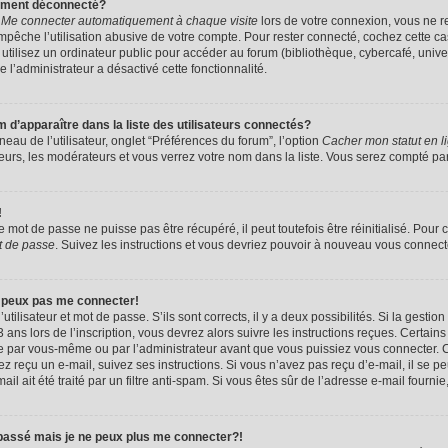
uement déconnecté?
e
Me connecter automatiquement à chaque visite
lors de votre connexion, vous ne 
êche l’utilisation abusive de votre compte. Pour rester connecté, cochez cette ca
tilisez un ordinateur public pour accéder au forum (bibliothèque, cybercafé, univers
e l’administrateur a désactivé cette fonctionnalité.
apparaître dans la liste des utilisateurs connectés?
eau de l’utilisateur, onglet “Préférences du forum”, l’option
Cacher mon statut en l
eurs, les modérateurs et vous verrez votre nom dans la liste. Vous serez compté parmi
!
mot de passe ne puisse pas être récupéré, il peut toutefois être réinitialisé. Pour 
t de passe
. Suivez les instructions et vous devriez pouvoir à nouveau vous connect
e peux pas me connecter!
utilisateur et mot de passe. S’ils sont corrects, il y a deux possibilités. Si la gestio
ans lors de l’inscription, vous devrez alors suivre les instructions reçues. Certain
vée par vous-même ou par l’administrateur avant que vous puissiez vous connecter. C
avez reçu un e-mail, suivez ses instructions. Si vous n’avez pas reçu d’e-mail, il se 
il ait été traité par un filtre anti-spam. Si vous êtes sûr de l’adresse e-mail fournie
 passé mais je ne peux plus me connecter?!