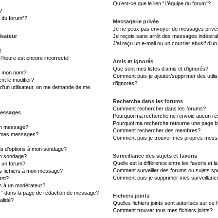
Qu’est-ce que le lien “L’équipe du forum”?
?
s du forum”?
Messagerie privée
Je ne peux pas envoyer de messages privé
isateur
Je reçois sans arrêt des messages indésira
J’ai reçu un e-mail ou un courrier abusif d’un
!
l’heure est encore incorrecte!
Amis et ignorés
Que sont mes listes d’amis et d’ignorés?
s mon nom?
Comment puis-je ajouter/supprimer des utilis
t le modifier?
d’ignorés?
d’un utilisateur, on me demande de me
Recherche dans les forums
Comment rechercher dans les forums?
messages
Pourquoi ma recherche ne renvoie aucun rés
Pourquoi ma recherche retourne une page b
un message?
Comment rechercher des membres?
à mes messages?
Comment puis-je trouver mes propres messa
lus d’options à mon sondage?
Surveillance des sujets et favoris
un sondage?
Quelle est la différence entre les favoris et l
à un forum?
Comment surveiller des forums ou sujets sp
es fichiers à mon message?
Comment puis-je supprimer mes surveillanc
ent?
 à un modérateur?
er” dans la page de rédaction de message?
Fichiers joints
alidé?
Quelles fichiers joints sont autorisés sur ce
Comment trouver tous mes fichiers joints?