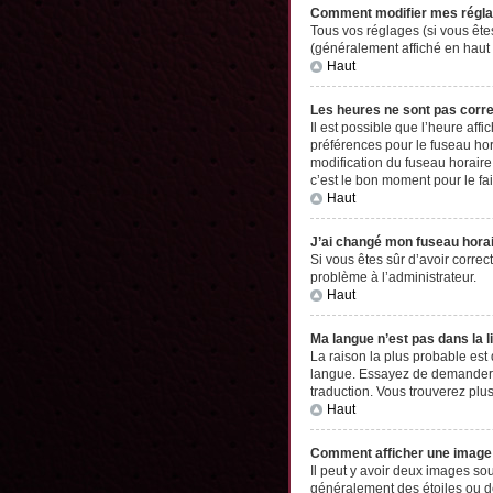
Comment modifier mes régl
Tous vos réglages (si vous êtes
(généralement affiché en haut 
Haut
Les heures ne sont pas corr
Il est possible que l’heure aff
préférences pour le fuseau hor
modification du fuseau horaire,
c’est le bon moment pour le fai
Haut
J’ai changé mon fuseau horair
Si vous êtes sûr d’avoir correc
problème à l’administrateur.
Haut
Ma langue n’est pas dans la li
La raison la plus probable est
langue. Essayez de demander à l
traduction. Vous trouverez plus
Haut
Comment afficher une imag
Il peut y avoir deux images so
généralement des étoiles ou d