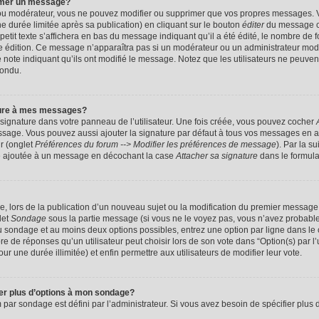
imer un message?
 ou modérateur, vous ne pouvez modifier ou supprimer que vos propres messages. 
 durée limitée après sa publication) en cliquant sur le bouton
éditer
du message c
it texte s’affichera en bas du message indiquant qu’il a été édité, le nombre de foi
ère édition. Ce message n’apparaîtra pas si un modérateur ou un administrateur mod
une note indiquant qu’ils ont modifié le message. Notez que les utilisateurs ne peu
pondu.
ture à mes messages?
signature dans votre panneau de l’utilisateur. Une fois créée, vous pouvez cocher
ssage. Vous pouvez aussi ajouter la signature par défaut à tous vos messages en a
ur (onglet
Préférences du forum --> Modifier les préférences de message
). Par la s
e ajoutée à un message en décochant la case
Attacher sa signature
dans le formula
ge, lors de la publication d’un nouveau sujet ou la modification du premier message 
let
Sondage
sous la partie message (si vous ne le voyez pas, vous n’avez probable
 du sondage et au moins deux options possibles, entrez une option par ligne dans 
 de réponses qu’un utilisateur peut choisir lors de son vote dans “Option(s) par l’ut
ur une durée illimitée) et enfin permettre aux utilisateurs de modifier leur vote.
ter plus d’options à mon sondage?
r sondage est défini par l’administrateur. Si vous avez besoin de spécifier plus d