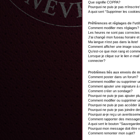
Que signifie COPPA?
Pourquoi ne puis-je pas m’inscrire
A quoi sert “Supprimer les cookie
Préférences et réglages de l’util
Comment modifier mes réglages?
Les heures ne sont pas correctes
J’ai changé mon fuseau horaire et 
Ma langue n’est pas dans la liste!
Comment afficher une image sou
Qu’est-ce que mon rang et commen
Lorsque je clique sur le lien
e-mail
connecter?
Problèmes liés aux envois de 
Comment poster dans un forum?
Comment modifier ou supprimer 
Comment ajouter une signature 
Comment créer un sondage?
Pourquoi ne puis-je pas ajouter p
Comment modifier ou supprimer 
Pourquoi ne puis-je pas accéder 
Pourquoi ne puis-je pas joindre d
Pourquoi ai-je reçu un avertissem
Comment rapporter des messages
A quoi sert le bouton “Sauvegard
Pourquoi mon message doit être v
Comment remonter mon sujet?