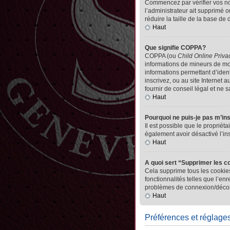
Commencez par vérifier vos nom 
l’administrateur ait supprimé o
réduire la taille de la base de
Haut
Que signifie COPPA?
COPPA (ou
Child Online Priva
informations de mineurs de mo
informations permettant d’iden
inscrivez, ou au site Internet
fournir de conseil légal et ne 
Haut
Pourquoi ne puis-je pas m’in
Il est possible que le propriéta
également avoir désactivé l’in
Haut
A quoi sert “Supprimer les c
Cela supprime tous les cookies
fonctionnalités telles que l’en
problèmes de connexion/déconn
Haut
Préférences et réglages 