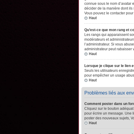
connue sous le nom d’avatar es
décider de la manière dont ils 
Vous pouvez le contacter pour
Haut
Qu’est-ce que mon rang et c
Les rangs qui apparaissent sou
modérateurs et administrateurs
l’administrateur. Si vous abu
administrateur peut rabaisser
Haut
Lorsque je clique sur le lien
e
Seuls les utilisateurs enregistr
pour empêcher un usage abusif 
Haut
Problèmes liés aux en
Comment poster dans un fo
Cliquez sur le bouton adéquat
pour écrire un message. Une l
poster des nouveaux sujets, 
Haut