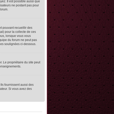
yez. Il est possible aussi que
lisateurs ne postant pas pour
 forum.
et pouvant recueillir des
al) pour la collecte de ces
vous, lorsque vous vous
équipe du forum ne peut pas
lles soulignées ci-dessous.
er. Le propriétaire du site peut
 renseignements.
Ils fournissent aussi des
rateur. Si vous avez des