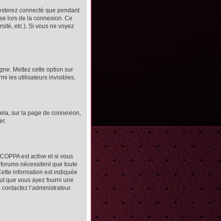
resterez connecté que pendant
se lors de la connexion. Ce
ité, etc.). Si vous ne voyez
igne
. Mettez cette option sur
 les utilisateurs invisibles.
cela, sur la page de connexion,
er.
n COPPA est active et si vous
s forums nécessitent que toute
ette information est indiquée
peut que vous ayez fourni une
, contactez l’administrateur.