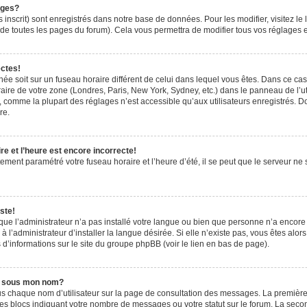
ages?
 inscrit) sont enregistrés dans notre base de données. Pour les modifier, visitez le 
de toutes les pages du forum). Cela vous permettra de modifier tous vos réglages e
ectes!
ichée soit sur un fuseau horaire différent de celui dans lequel vous êtes. Dans ce ca
aire de votre zone (Londres, Paris, New York, Sydney, etc.) dans le panneau de l’uti
 comme la plupart des réglages n’est accessible qu’aux utilisateurs enregistrés. Don
re.
e et l’heure est encore incorrecte!
tement paramétré votre fuseau horaire et l’heure d’été, il se peut que le serveur ne 
ste!
 que l’administrateur n’a pas installé votre langue ou bien que personne n’a encor
’administrateur d’installer la langue désirée. Si elle n’existe pas, vous êtes alors
 d’informations sur le site du groupe phpBB (voir le lien en bas de page).
e sous mon nom?
us chaque nom d’utilisateur sur la page de consultation des messages. La première
es blocs indiquant votre nombre de messages ou votre statut sur le forum. La sec