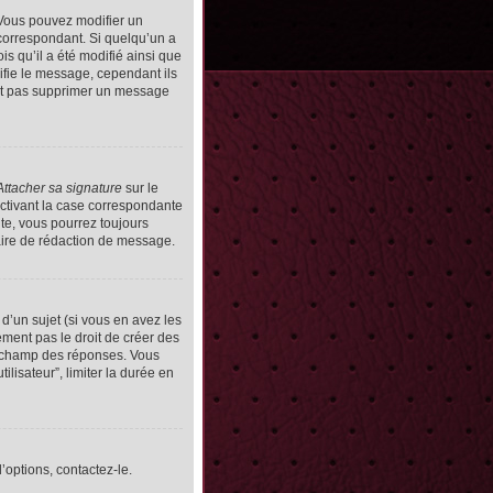
Vous pouvez modifier un
orrespondant. Si quelqu’un a
s qu’il a été modifié ainsi que
ifie le message, cependant ils
vent pas supprimer un message
Attacher sa signature
sur le
ctivant la case correspondante
uite, vous pourrez toujours
ire de rédaction de message.
d’un sujet (si vous en avez les
ment pas le droit de créer des
le champ des réponses. Vous
ilisateur”, limiter la durée en
’options, contactez-le.