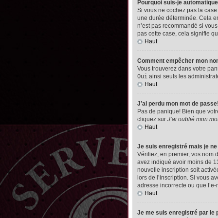
Pourquoi suis-je automatiq
Si vous ne cochez pas la cas
une durée déterminée. Cela emp
n’est pas recommandé si vous u
pas cette case, cela signifie qu
Haut
Comment empêcher mon nom d’
Vous trouverez dans votre pann
Oui
ainsi seuls les administrat
Haut
J’ai perdu mon mot de passe
Pas de panique! Bien que votre 
cliquez sur
J’ai oublié mon mo
Haut
Je suis enregistré mais je n
Vérifiez, en premier, vos nom d’
avez indiqué avoir moins de 13 
nouvelle inscription soit acti
lors de l’inscription. Si vous 
adresse incorrecte ou que l’e-ma
Haut
Je me suis enregistré par le