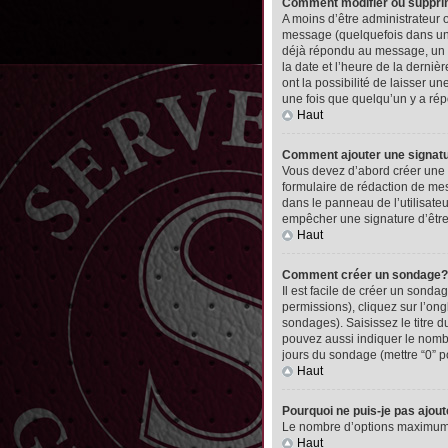
Comment modifier ou suppr
A moins d’être administrateur
message (quelquefois dans une
déjà répondu au message, un pet
la date et l’heure de la derni
ont la possibilité de laisser 
une fois que quelqu’un y a ré
Haut
Comment ajouter une signa
Vous devez d’abord créer une 
formulaire de rédaction de me
dans le panneau de l’utilisate
empêcher une signature d’êtr
Haut
Comment créer un sondage?
Il est facile de créer un sonda
permissions), cliquez sur l’ong
sondages). Saisissez le titre
pouvez aussi indiquer le nombre
jours du sondage (mettre “0” po
Haut
Pourquoi ne puis-je pas ajou
Le nombre d’options maximum pa
Haut