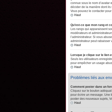
connue sous le nom d’avatar es
décider de la manière dont ils 
Vous pouvez le contacter pour
Haut
Qu’est-ce que mon rang et c
Les rangs qui apparaissent sou
modérateurs et administrateurs
l’administrateur. Si vous abu
administrateur peut rabaisser
Haut
Lorsque je clique sur le lien
e
Seuls les utilisateurs enregistr
pour empêcher un usage abusif 
Haut
Problèmes liés aux en
Comment poster dans un fo
Cliquez sur le bouton adéquat
pour écrire un message. Une l
poster des nouveaux sujets, 
Haut