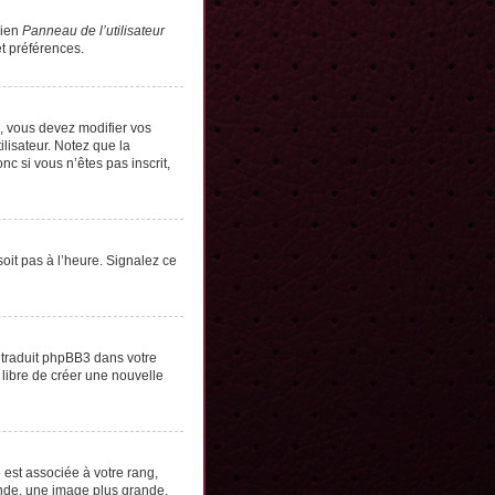
lien
Panneau de l’utilisateur
t préférences.
s, vous devez modifier vos
lisateur. Notez que la
c si vous n’êtes pas inscrit,
soit pas à l’heure. Signalez ce
e traduit phpBB3 dans votre
 libre de créer une nouvelle
 est associée à votre rang,
onde, une image plus grande,