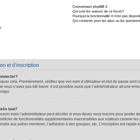
Concernant phpBB 3
Qui sont les auteurs de ce forum?
Pourquoi la fonctionnalité X n’est pas disponi
Qui contacter pour les abus ou les question
?
on et d’inscription
connecter?
quer cela. Premièrement, vérifiez que vos nom d’utilisateur et mot de passe sont cor
que vous n’avez pas été banni. Il est possible aussi que l’administrateur ait une erre
rriger.
près tout?
soin mais l’administrateur peut décider si vous devez vous inscrire pour poster de
énéficier de fonctionnalités supplémentaires inaccessibles aux visiteurs comme les 
-mails aux autres membres, l’adhésion à des groupes, etc. L’inscription est rapide e