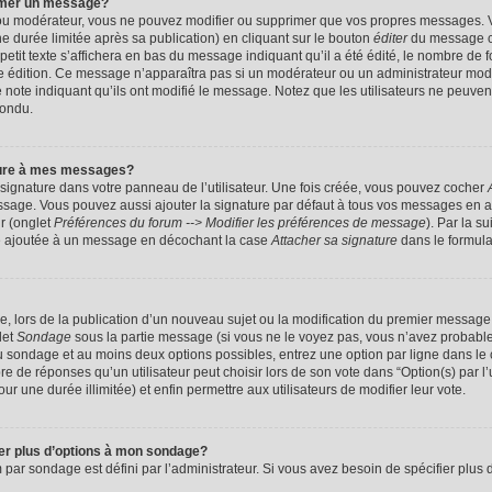
imer un message?
 ou modérateur, vous ne pouvez modifier ou supprimer que vos propres messages. 
 durée limitée après sa publication) en cliquant sur le bouton
éditer
du message c
it texte s’affichera en bas du message indiquant qu’il a été édité, le nombre de foi
ère édition. Ce message n’apparaîtra pas si un modérateur ou un administrateur mod
une note indiquant qu’ils ont modifié le message. Notez que les utilisateurs ne peu
pondu.
ture à mes messages?
signature dans votre panneau de l’utilisateur. Une fois créée, vous pouvez cocher
ssage. Vous pouvez aussi ajouter la signature par défaut à tous vos messages en a
ur (onglet
Préférences du forum --> Modifier les préférences de message
). Par la s
e ajoutée à un message en décochant la case
Attacher sa signature
dans le formula
ge, lors de la publication d’un nouveau sujet ou la modification du premier message 
let
Sondage
sous la partie message (si vous ne le voyez pas, vous n’avez probable
 du sondage et au moins deux options possibles, entrez une option par ligne dans 
 de réponses qu’un utilisateur peut choisir lors de son vote dans “Option(s) par l’ut
ur une durée illimitée) et enfin permettre aux utilisateurs de modifier leur vote.
ter plus d’options à mon sondage?
r sondage est défini par l’administrateur. Si vous avez besoin de spécifier plus d