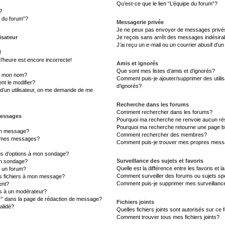
Qu’est-ce que le lien “L’équipe du forum”?
?
s du forum”?
Messagerie privée
Je ne peux pas envoyer de messages privé
isateur
Je reçois sans arrêt des messages indésira
J’ai reçu un e-mail ou un courrier abusif d’un
!
l’heure est encore incorrecte!
Amis et ignorés
Que sont mes listes d’amis et d’ignorés?
s mon nom?
Comment puis-je ajouter/supprimer des utilis
t le modifier?
d’ignorés?
d’un utilisateur, on me demande de me
Recherche dans les forums
Comment rechercher dans les forums?
messages
Pourquoi ma recherche ne renvoie aucun rés
Pourquoi ma recherche retourne une page b
un message?
Comment rechercher des membres?
à mes messages?
Comment puis-je trouver mes propres messa
lus d’options à mon sondage?
Surveillance des sujets et favoris
un sondage?
Quelle est la différence entre les favoris et l
à un forum?
Comment surveiller des forums ou sujets sp
es fichiers à mon message?
Comment puis-je supprimer mes surveillanc
ent?
 à un modérateur?
er” dans la page de rédaction de message?
Fichiers joints
alidé?
Quelles fichiers joints sont autorisés sur ce
Comment trouver tous mes fichiers joints?