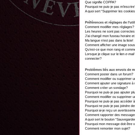
Que signifie COPPA?
Pourquoi ne puis-je pas m’inscrire
A quoi sert “Supprimer les cookie
Préférences et réglages de l’util
Comment modifier mes réglages?
Les heures ne sont pas correctes
J’ai changé mon fuseau horaire et 
Ma langue n’est pas dans la liste!
Comment afficher une image sou
Qu’est-ce que mon rang et commen
Lorsque je clique sur le lien
e-mail
connecter?
Problèmes liés aux envois de 
Comment poster dans un forum?
Comment modifier ou supprimer 
Comment ajouter une signature 
Comment créer un sondage?
Pourquoi ne puis-je pas ajouter p
Comment modifier ou supprimer 
Pourquoi ne puis-je pas accéder 
Pourquoi ne puis-je pas joindre d
Pourquoi ai-je reçu un avertissem
Comment rapporter des messages
A quoi sert le bouton “Sauvegard
Pourquoi mon message doit être v
Comment remonter mon sujet?