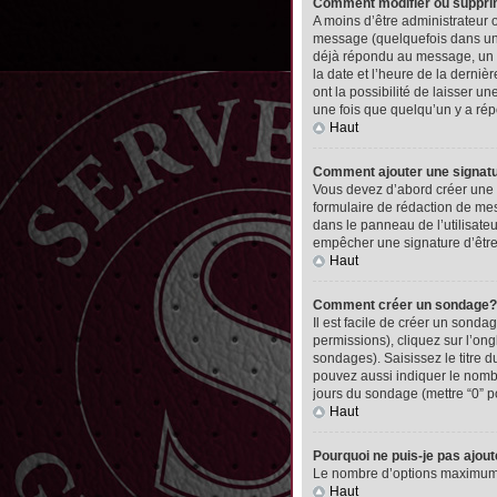
Comment modifier ou suppr
A moins d’être administrateur
message (quelquefois dans une
déjà répondu au message, un pet
la date et l’heure de la derni
ont la possibilité de laisser 
une fois que quelqu’un y a ré
Haut
Comment ajouter une signa
Vous devez d’abord créer une 
formulaire de rédaction de me
dans le panneau de l’utilisate
empêcher une signature d’êtr
Haut
Comment créer un sondage?
Il est facile de créer un sonda
permissions), cliquez sur l’ong
sondages). Saisissez le titre
pouvez aussi indiquer le nombre
jours du sondage (mettre “0” po
Haut
Pourquoi ne puis-je pas ajou
Le nombre d’options maximum pa
Haut