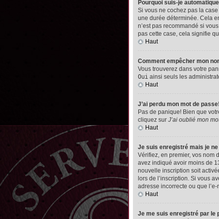
Pourquoi suis-je automatiq
Si vous ne cochez pas la cas
une durée déterminée. Cela emp
n’est pas recommandé si vous u
pas cette case, cela signifie qu
Haut
Comment empêcher mon nom d’
Vous trouverez dans votre pann
Oui
ainsi seuls les administrat
Haut
J’ai perdu mon mot de passe
Pas de panique! Bien que votre 
cliquez sur
J’ai oublié mon mo
Haut
Je suis enregistré mais je n
Vérifiez, en premier, vos nom d’
avez indiqué avoir moins de 13 
nouvelle inscription soit acti
lors de l’inscription. Si vous 
adresse incorrecte ou que l’e-ma
Haut
Je me suis enregistré par le