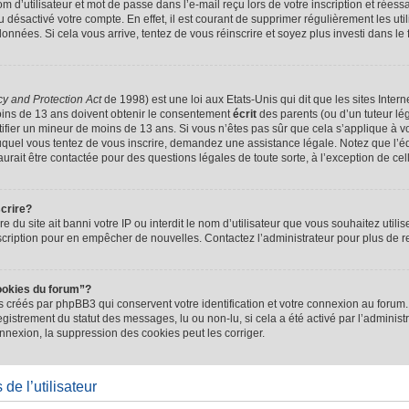
d’utilisateur et mot de passe dans l’e-mail reçu lors de votre inscription et réessa
u désactivé votre compte. En effet, il est courant de supprimer régulièrement les uti
 données. Si cela vous arrive, tentez de vous réinscrire et soyez plus investi dans le
cy and Protection Act
de 1998) est une loi aux Etats-Unis qui dit que les sites Intern
ins de 13 ans doivent obtenir le consentement
écrit
des parents (ou d’un tuteur lég
tifier un mineur de moins de 13 ans. Si vous n’êtes pas sûr que cela s’applique à 
 auquel vous tentez de vous inscrire, demandez une assistance légale. Notez que l’
saurait être contactée pour des questions légales de toute sorte, à l’exception de ce
scrire?
ire du site ait banni votre IP ou interdit le nom d’utilisateur que vous souhaitez utilis
scription pour en empêcher de nouvelles. Contactez l’administrateur pour plus de
ookies du forum”?
 créés par phpBB3 qui conservent votre identification et votre connexion au forum. 
registrement du statut des messages, lu ou non-lu, si cela a été activé par l’administ
exion, la suppression des cookies peut les corriger.
de l’utilisateur