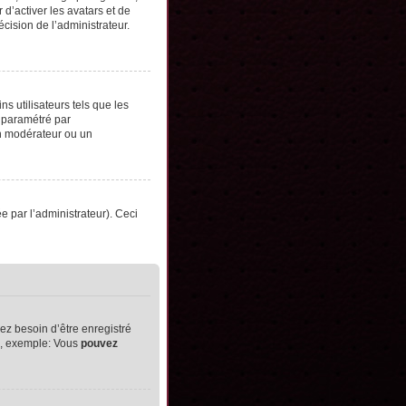
d’activer les avatars et de
écision de l’administrateur.
s utilisateurs tels que les
t paramétré par
un modérateur ou un
ée par l’administrateur). Ceci
ez besoin d’être enregistré
ts, exemple: Vous
pouvez