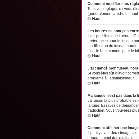
Comment modifier mes régl
Tous vos réglages (si vous êtes
(généralement affiché en haut 
Haut
Les heures ne sont pas corr
Il est possible que l’heure aff
préférences pour le fuseau hor
modification du fuseau horaire,
c’est le bon moment pour le fai
Haut
J’ai changé mon fuseau horair
Si vous êtes sûr d’avoir correc
problème à l’administrateur.
Haut
Ma langue n’est pas dans la li
La raison la plus probable est
langue. Essayez de demander à l
traduction. Vous trouverez plus
Haut
Comment afficher une imag
Il peut y avoir deux images so
généralement des étoiles ou d