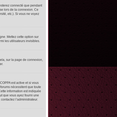
resterez connecté que pendant
se lors de la connexion. Ce
ité, etc.). Si vous ne voyez
igne
. Mettez cette option sur
 les utilisateurs invisibles.
cela, sur la page de connexion,
er.
n COPPA est active et si vous
s forums nécessitent que toute
ette information est indiquée
peut que vous ayez fourni une
, contactez l’administrateur.