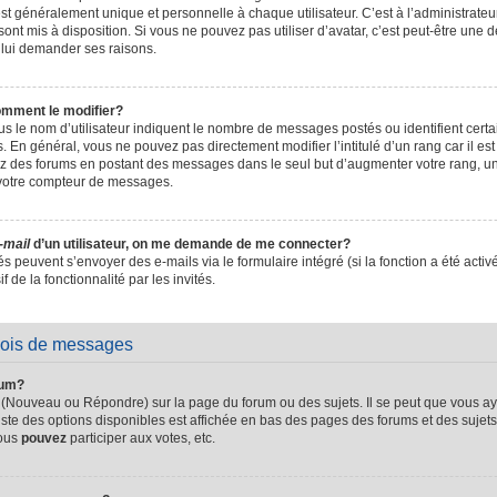
t généralement unique et personnelle à chaque utilisateur. C’est à l’administrateur 
sont mis à disposition. Si vous ne pouvez pas utiliser d’avatar, c’est peut-être une d
 lui demander ses raisons.
omment le modifier?
s le nom d’utilisateur indiquent le nombre de messages postés ou identifient certain
. En général, vous ne pouvez pas directement modifier l’intitulé d’un rang car il es
sez des forums en postant des messages dans le seul but d’augmenter votre rang, 
 votre compteur de messages.
-mail
d’un utilisateur, on me demande de me connecter?
és peuvent s’envoyer des e-mails via le formulaire intégré (si la fonction a été activ
de la fonctionnalité par les invités.
vois de messages
rum?
 (Nouveau ou Répondre) sur la page du forum ou des sujets. Il se peut que vous ay
iste des options disponibles est affichée en bas des pages des forums et des suje
Vous
pouvez
participer aux votes, etc.