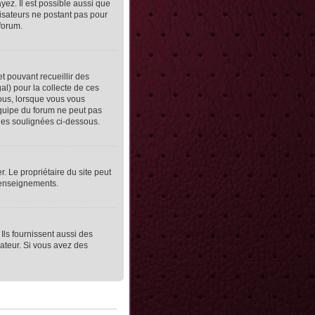
yez. Il est possible aussi que
lisateurs ne postant pas pour
 forum.
et pouvant recueillir des
al) pour la collecte de ces
vous, lorsque vous vous
équipe du forum ne peut pas
lles soulignées ci-dessous.
er. Le propriétaire du site peut
 renseignements.
Ils fournissent aussi des
rateur. Si vous avez des