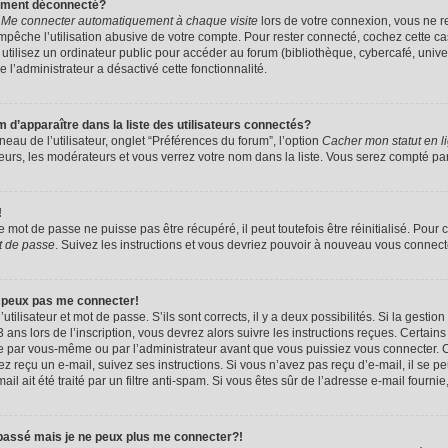
uement déconnecté?
e
Me connecter automatiquement à chaque visite
lors de votre connexion, vous ne 
êche l’utilisation abusive de votre compte. Pour rester connecté, cochez cette ca
tilisez un ordinateur public pour accéder au forum (bibliothèque, cybercafé, univers
e l’administrateur a désactivé cette fonctionnalité.
apparaître dans la liste des utilisateurs connectés?
eau de l’utilisateur, onglet “Préférences du forum”, l’option
Cacher mon statut en l
eurs, les modérateurs et vous verrez votre nom dans la liste. Vous serez compté parmi
!
mot de passe ne puisse pas être récupéré, il peut toutefois être réinitialisé. Pour 
t de passe
. Suivez les instructions et vous devriez pouvoir à nouveau vous connect
e peux pas me connecter!
utilisateur et mot de passe. S’ils sont corrects, il y a deux possibilités. Si la gestio
ans lors de l’inscription, vous devrez alors suivre les instructions reçues. Certain
vée par vous-même ou par l’administrateur avant que vous puissiez vous connecter. C
avez reçu un e-mail, suivez ses instructions. Si vous n’avez pas reçu d’e-mail, il se 
il ait été traité par un filtre anti-spam. Si vous êtes sûr de l’adresse e-mail fournie
 passé mais je ne peux plus me connecter?!