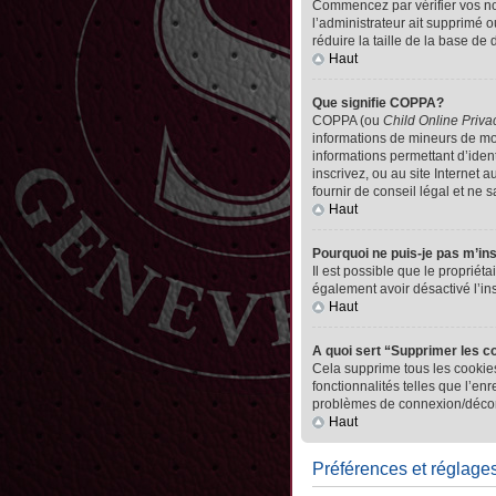
Commencez par vérifier vos nom 
l’administrateur ait supprimé o
réduire la taille de la base de
Haut
Que signifie COPPA?
COPPA (ou
Child Online Priva
informations de mineurs de mo
informations permettant d’iden
inscrivez, ou au site Internet
fournir de conseil légal et ne 
Haut
Pourquoi ne puis-je pas m’in
Il est possible que le propriéta
également avoir désactivé l’in
Haut
A quoi sert “Supprimer les c
Cela supprime tous les cookies
fonctionnalités telles que l’en
problèmes de connexion/déconn
Haut
Préférences et réglages 