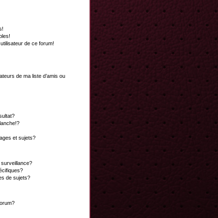
s!
bles!
 utilisateur de ce forum!
ateurs de ma liste d’amis ou
ultat?
lanche!?
ges et sujets?
a surveillance?
écifiques?
es de sujets?
 forum?