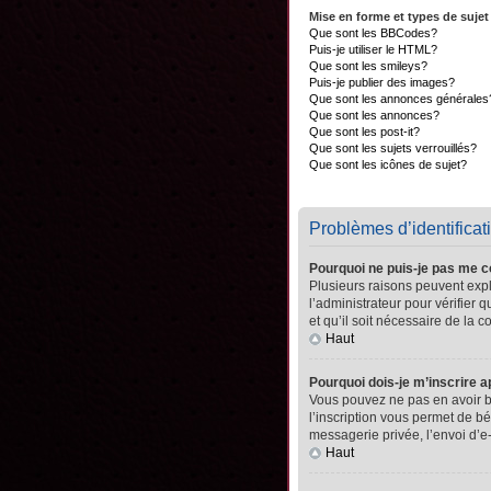
Mise en forme et types de sujet
Que sont les BBCodes?
Puis-je utiliser le HTML?
Que sont les smileys?
Puis-je publier des images?
Que sont les annonces générales
Que sont les annonces?
Que sont les post-it?
Que sont les sujets verrouillés?
Que sont les icônes de sujet?
Problèmes d’identificati
Pourquoi ne puis-je pas me 
Plusieurs raisons peuvent expli
l’administrateur pour vérifier 
et qu’il soit nécessaire de la co
Haut
Pourquoi dois-je m’inscrire a
Vous pouvez ne pas en avoir be
l’inscription vous permet de b
messagerie privée, l’envoi d’e
Haut