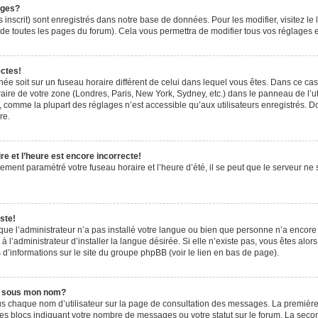
ages?
 inscrit) sont enregistrés dans notre base de données. Pour les modifier, visitez le 
de toutes les pages du forum). Cela vous permettra de modifier tous vos réglages e
ectes!
ichée soit sur un fuseau horaire différent de celui dans lequel vous êtes. Dans ce ca
aire de votre zone (Londres, Paris, New York, Sydney, etc.) dans le panneau de l’uti
 comme la plupart des réglages n’est accessible qu’aux utilisateurs enregistrés. Don
re.
e et l’heure est encore incorrecte!
tement paramétré votre fuseau horaire et l’heure d’été, il se peut que le serveur ne 
ste!
 que l’administrateur n’a pas installé votre langue ou bien que personne n’a encor
’administrateur d’installer la langue désirée. Si elle n’existe pas, vous êtes alors
 d’informations sur le site du groupe phpBB (voir le lien en bas de page).
e sous mon nom?
us chaque nom d’utilisateur sur la page de consultation des messages. La première
es blocs indiquant votre nombre de messages ou votre statut sur le forum. La sec