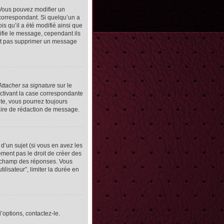
Vous pouvez modifier un
orrespondant. Si quelqu’un a
s qu’il a été modifié ainsi que
ifie le message, cependant ils
vent pas supprimer un message
Attacher sa signature
sur le
ctivant la case correspondante
uite, vous pourrez toujours
ire de rédaction de message.
d’un sujet (si vous en avez les
ment pas le droit de créer des
le champ des réponses. Vous
ilisateur”, limiter la durée en
’options, contactez-le.