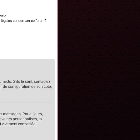
ble?
s légales concernant ce forum?
rects. S’ils le sont, contactez
ur de configuration de son côté,
s messages. Par ailleurs,
avatars personnalisés, la
t vivement conseillée.