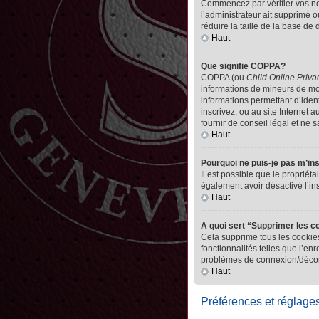
Commencez par vérifier vos nom 
l’administrateur ait supprimé o
réduire la taille de la base de
Haut
Que signifie COPPA?
COPPA (ou
Child Online Priva
informations de mineurs de mo
informations permettant d’iden
inscrivez, ou au site Internet
fournir de conseil légal et ne 
Haut
Pourquoi ne puis-je pas m’in
Il est possible que le propriéta
également avoir désactivé l’in
Haut
A quoi sert “Supprimer les c
Cela supprime tous les cookies
fonctionnalités telles que l’en
problèmes de connexion/déconn
Haut
Préférences et réglages 