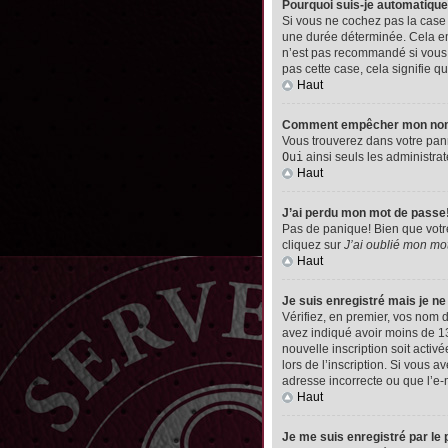
Pourquoi suis-je automatiq
Si vous ne cochez pas la cas
une durée déterminée. Cela emp
n’est pas recommandé si vous u
pas cette case, cela signifie qu
Haut
Comment empêcher mon nom d’
Vous trouverez dans votre pann
Oui
ainsi seuls les administrat
Haut
J’ai perdu mon mot de passe
Pas de panique! Bien que votre 
cliquez sur
J’ai oublié mon mo
Haut
Je suis enregistré mais je n
Vérifiez, en premier, vos nom d’
avez indiqué avoir moins de 13 
nouvelle inscription soit acti
lors de l’inscription. Si vous 
adresse incorrecte ou que l’e-ma
Haut
Je me suis enregistré par le