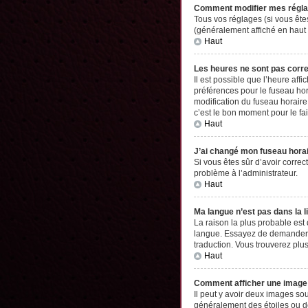
Comment modifier mes régl
Tous vos réglages (si vous êtes
(généralement affiché en haut 
Haut
Les heures ne sont pas corr
Il est possible que l’heure aff
préférences pour le fuseau hor
modification du fuseau horaire,
c’est le bon moment pour le fai
Haut
J’ai changé mon fuseau horair
Si vous êtes sûr d’avoir correc
problème à l’administrateur.
Haut
Ma langue n’est pas dans la li
La raison la plus probable est
langue. Essayez de demander à l
traduction. Vous trouverez plus
Haut
Comment afficher une imag
Il peut y avoir deux images so
généralement des étoiles ou d