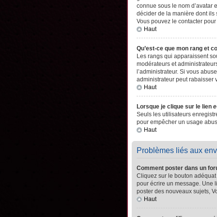
connue sous le nom d’avatar es
décider de la manière dont ils 
Vous pouvez le contacter pour
Haut
Qu’est-ce que mon rang et c
Les rangs qui apparaissent sou
modérateurs et administrateurs
l’administrateur. Si vous abu
administrateur peut rabaisser
Haut
Lorsque je clique sur le lien
e
Seuls les utilisateurs enregistr
pour empêcher un usage abusif 
Haut
Problèmes liés aux en
Comment poster dans un fo
Cliquez sur le bouton adéquat
pour écrire un message. Une l
poster des nouveaux sujets, 
Haut