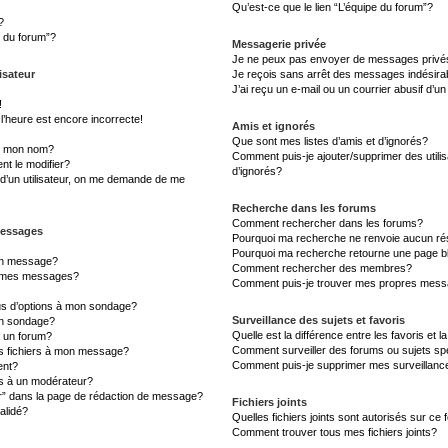
Qu’est-ce que le lien “L’équipe du forum”?
?
s du forum”?
Messagerie privée
Je ne peux pas envoyer de messages privé
isateur
Je reçois sans arrêt des messages indésira
J’ai reçu un e-mail ou un courrier abusif d’un
!
l’heure est encore incorrecte!
Amis et ignorés
Que sont mes listes d’amis et d’ignorés?
s mon nom?
Comment puis-je ajouter/supprimer des utilis
t le modifier?
d’ignorés?
d’un utilisateur, on me demande de me
Recherche dans les forums
Comment rechercher dans les forums?
messages
Pourquoi ma recherche ne renvoie aucun rés
Pourquoi ma recherche retourne une page b
un message?
Comment rechercher des membres?
à mes messages?
Comment puis-je trouver mes propres messa
lus d’options à mon sondage?
Surveillance des sujets et favoris
un sondage?
Quelle est la différence entre les favoris et l
à un forum?
Comment surveiller des forums ou sujets sp
es fichiers à mon message?
Comment puis-je supprimer mes surveillanc
ent?
 à un modérateur?
er” dans la page de rédaction de message?
Fichiers joints
alidé?
Quelles fichiers joints sont autorisés sur ce
Comment trouver tous mes fichiers joints?