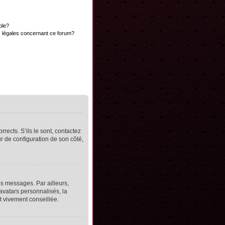
ble?
s légales concernant ce forum?
rects. S’ils le sont, contactez
ur de configuration de son côté,
s messages. Par ailleurs,
avatars personnalisés, la
t vivement conseillée.