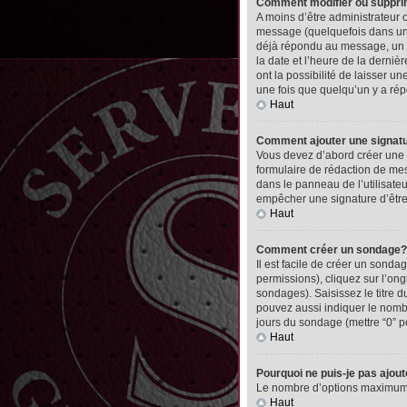
Comment modifier ou suppr
A moins d’être administrateur
message (quelquefois dans une
déjà répondu au message, un pet
la date et l’heure de la derni
ont la possibilité de laisser 
une fois que quelqu’un y a ré
Haut
Comment ajouter une signa
Vous devez d’abord créer une 
formulaire de rédaction de me
dans le panneau de l’utilisate
empêcher une signature d’êtr
Haut
Comment créer un sondage?
Il est facile de créer un sonda
permissions), cliquez sur l’ong
sondages). Saisissez le titre
pouvez aussi indiquer le nombre
jours du sondage (mettre “0” po
Haut
Pourquoi ne puis-je pas ajou
Le nombre d’options maximum pa
Haut