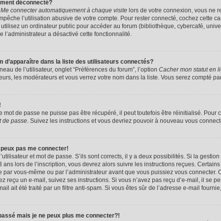
uement déconnecté?
e
Me connecter automatiquement à chaque visite
lors de votre connexion, vous ne 
êche l’utilisation abusive de votre compte. Pour rester connecté, cochez cette ca
tilisez un ordinateur public pour accéder au forum (bibliothèque, cybercafé, univers
e l’administrateur a désactivé cette fonctionnalité.
apparaître dans la liste des utilisateurs connectés?
eau de l’utilisateur, onglet “Préférences du forum”, l’option
Cacher mon statut en l
eurs, les modérateurs et vous verrez votre nom dans la liste. Vous serez compté parmi
!
mot de passe ne puisse pas être récupéré, il peut toutefois être réinitialisé. Pour 
t de passe
. Suivez les instructions et vous devriez pouvoir à nouveau vous connect
e peux pas me connecter!
utilisateur et mot de passe. S’ils sont corrects, il y a deux possibilités. Si la gestio
ans lors de l’inscription, vous devrez alors suivre les instructions reçues. Certain
vée par vous-même ou par l’administrateur avant que vous puissiez vous connecter. C
avez reçu un e-mail, suivez ses instructions. Si vous n’avez pas reçu d’e-mail, il se 
il ait été traité par un filtre anti-spam. Si vous êtes sûr de l’adresse e-mail fournie
 passé mais je ne peux plus me connecter?!