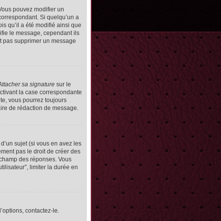
Vous pouvez modifier un
orrespondant. Si quelqu’un a
s qu’il a été modifié ainsi que
ifie le message, cependant ils
vent pas supprimer un message
Attacher sa signature
sur le
ctivant la case correspondante
uite, vous pourrez toujours
ire de rédaction de message.
d’un sujet (si vous en avez les
ment pas le droit de créer des
le champ des réponses. Vous
ilisateur”, limiter la durée en
’options, contactez-le.