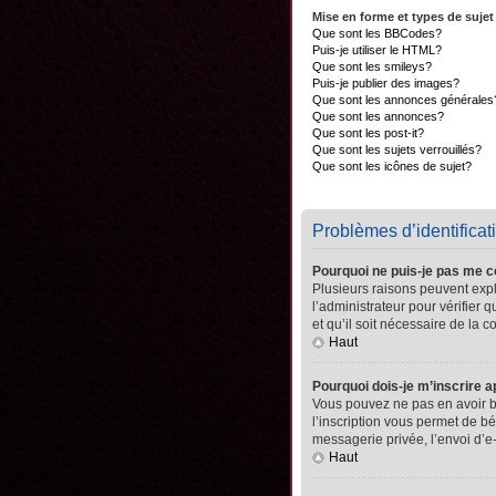
Mise en forme et types de sujet
Que sont les BBCodes?
Puis-je utiliser le HTML?
Que sont les smileys?
Puis-je publier des images?
Que sont les annonces générales
Que sont les annonces?
Que sont les post-it?
Que sont les sujets verrouillés?
Que sont les icônes de sujet?
Problèmes d’identificati
Pourquoi ne puis-je pas me 
Plusieurs raisons peuvent expli
l’administrateur pour vérifier 
et qu’il soit nécessaire de la co
Haut
Pourquoi dois-je m’inscrire a
Vous pouvez ne pas en avoir be
l’inscription vous permet de b
messagerie privée, l’envoi d’e
Haut