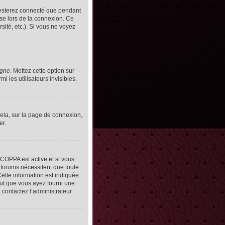
resterez connecté que pendant
se lors de la connexion. Ce
ité, etc.). Si vous ne voyez
igne
. Mettez cette option sur
 les utilisateurs invisibles.
cela, sur la page de connexion,
er.
n COPPA est active et si vous
s forums nécessitent que toute
ette information est indiquée
peut que vous ayez fourni une
, contactez l’administrateur.