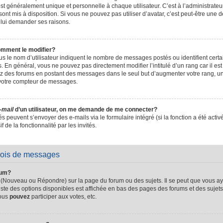
t généralement unique et personnelle à chaque utilisateur. C’est à l’administrateur 
sont mis à disposition. Si vous ne pouvez pas utiliser d’avatar, c’est peut-être une d
 lui demander ses raisons.
omment le modifier?
s le nom d’utilisateur indiquent le nombre de messages postés ou identifient certain
. En général, vous ne pouvez pas directement modifier l’intitulé d’un rang car il es
sez des forums en postant des messages dans le seul but d’augmenter votre rang, 
 votre compteur de messages.
-mail
d’un utilisateur, on me demande de me connecter?
és peuvent s’envoyer des e-mails via le formulaire intégré (si la fonction a été activ
de la fonctionnalité par les invités.
vois de messages
rum?
 (Nouveau ou Répondre) sur la page du forum ou des sujets. Il se peut que vous ay
iste des options disponibles est affichée en bas des pages des forums et des suje
Vous
pouvez
participer aux votes, etc.