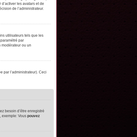
d’activer les avatars et de
écision de l’administrateur.
s utilisateurs tels que les
t paramétré par
un modérateur ou un
ée par l’administrateur). Ceci
ez besoin d’être enregistré
ts, exemple: Vous
pouvez