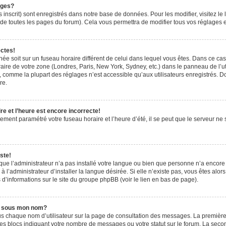
ages?
 inscrit) sont enregistrés dans notre base de données. Pour les modifier, visitez le 
de toutes les pages du forum). Cela vous permettra de modifier tous vos réglages e
ectes!
ichée soit sur un fuseau horaire différent de celui dans lequel vous êtes. Dans ce ca
aire de votre zone (Londres, Paris, New York, Sydney, etc.) dans le panneau de l’uti
 comme la plupart des réglages n’est accessible qu’aux utilisateurs enregistrés. Don
re.
e et l’heure est encore incorrecte!
tement paramétré votre fuseau horaire et l’heure d’été, il se peut que le serveur ne 
ste!
 que l’administrateur n’a pas installé votre langue ou bien que personne n’a encor
’administrateur d’installer la langue désirée. Si elle n’existe pas, vous êtes alors
 d’informations sur le site du groupe phpBB (voir le lien en bas de page).
e sous mon nom?
us chaque nom d’utilisateur sur la page de consultation des messages. La première
es blocs indiquant votre nombre de messages ou votre statut sur le forum. La sec