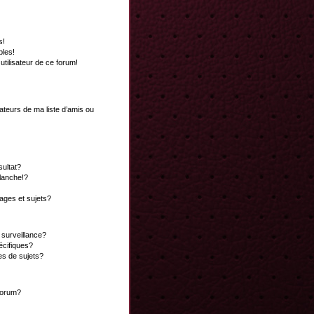
s!
bles!
 utilisateur de ce forum!
ateurs de ma liste d’amis ou
ultat?
lanche!?
ges et sujets?
a surveillance?
écifiques?
es de sujets?
 forum?