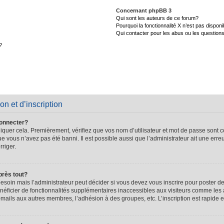
Concernant phpBB 3
Qui sont les auteurs de ce forum?
Pourquoi la fonctionnalité X n’est pas disponi
Qui contacter pour les abus ou les question
?
on et d’inscription
connecter?
quer cela. Premièrement, vérifiez que vos nom d’utilisateur et mot de passe sont cor
que vous n’avez pas été banni. Il est possible aussi que l’administrateur ait une erre
rriger.
près tout?
soin mais l’administrateur peut décider si vous devez vous inscrire pour poster de
énéficier de fonctionnalités supplémentaires inaccessibles aux visiteurs comme les 
-mails aux autres membres, l’adhésion à des groupes, etc. L’inscription est rapide e