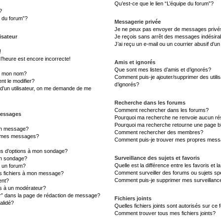
Qu’est-ce que le lien “L’équipe du forum”?
?
s du forum”?
Messagerie privée
Je ne peux pas envoyer de messages privé
isateur
Je reçois sans arrêt des messages indésira
J’ai reçu un e-mail ou un courrier abusif d’un
!
l’heure est encore incorrecte!
Amis et ignorés
Que sont mes listes d’amis et d’ignorés?
s mon nom?
Comment puis-je ajouter/supprimer des utilis
t le modifier?
d’ignorés?
d’un utilisateur, on me demande de me
Recherche dans les forums
Comment rechercher dans les forums?
messages
Pourquoi ma recherche ne renvoie aucun rés
Pourquoi ma recherche retourne une page b
un message?
Comment rechercher des membres?
à mes messages?
Comment puis-je trouver mes propres messa
lus d’options à mon sondage?
Surveillance des sujets et favoris
un sondage?
Quelle est la différence entre les favoris et l
à un forum?
Comment surveiller des forums ou sujets sp
es fichiers à mon message?
Comment puis-je supprimer mes surveillanc
ent?
 à un modérateur?
er” dans la page de rédaction de message?
Fichiers joints
alidé?
Quelles fichiers joints sont autorisés sur ce
Comment trouver tous mes fichiers joints?