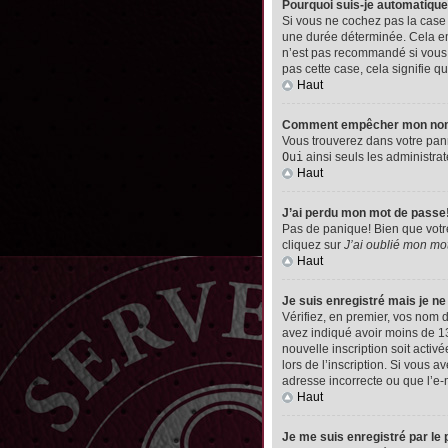
Pourquoi suis-je automatiq
Si vous ne cochez pas la cas
une durée déterminée. Cela emp
n’est pas recommandé si vous u
pas cette case, cela signifie qu
Haut
Comment empêcher mon nom d’
Vous trouverez dans votre pann
Oui
ainsi seuls les administrat
Haut
J’ai perdu mon mot de passe
Pas de panique! Bien que votre 
cliquez sur
J’ai oublié mon mo
Haut
Je suis enregistré mais je n
Vérifiez, en premier, vos nom d’
avez indiqué avoir moins de 13 
nouvelle inscription soit acti
lors de l’inscription. Si vous 
adresse incorrecte ou que l’e-ma
Haut
Je me suis enregistré par le