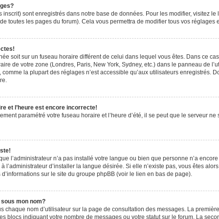
ages?
 inscrit) sont enregistrés dans notre base de données. Pour les modifier, visitez le 
de toutes les pages du forum). Cela vous permettra de modifier tous vos réglages e
ectes!
ichée soit sur un fuseau horaire différent de celui dans lequel vous êtes. Dans ce ca
aire de votre zone (Londres, Paris, New York, Sydney, etc.) dans le panneau de l’uti
 comme la plupart des réglages n’est accessible qu’aux utilisateurs enregistrés. Don
re.
e et l’heure est encore incorrecte!
tement paramétré votre fuseau horaire et l’heure d’été, il se peut que le serveur ne 
ste!
 que l’administrateur n’a pas installé votre langue ou bien que personne n’a encor
’administrateur d’installer la langue désirée. Si elle n’existe pas, vous êtes alors
 d’informations sur le site du groupe phpBB (voir le lien en bas de page).
e sous mon nom?
us chaque nom d’utilisateur sur la page de consultation des messages. La première
es blocs indiquant votre nombre de messages ou votre statut sur le forum. La sec