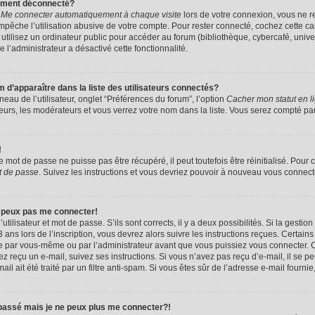
uement déconnecté?
e
Me connecter automatiquement à chaque visite
lors de votre connexion, vous ne 
êche l’utilisation abusive de votre compte. Pour rester connecté, cochez cette ca
tilisez un ordinateur public pour accéder au forum (bibliothèque, cybercafé, univers
e l’administrateur a désactivé cette fonctionnalité.
apparaître dans la liste des utilisateurs connectés?
eau de l’utilisateur, onglet “Préférences du forum”, l’option
Cacher mon statut en l
eurs, les modérateurs et vous verrez votre nom dans la liste. Vous serez compté parmi
!
mot de passe ne puisse pas être récupéré, il peut toutefois être réinitialisé. Pour 
t de passe
. Suivez les instructions et vous devriez pouvoir à nouveau vous connect
e peux pas me connecter!
utilisateur et mot de passe. S’ils sont corrects, il y a deux possibilités. Si la gestio
ans lors de l’inscription, vous devrez alors suivre les instructions reçues. Certain
vée par vous-même ou par l’administrateur avant que vous puissiez vous connecter. C
avez reçu un e-mail, suivez ses instructions. Si vous n’avez pas reçu d’e-mail, il se 
il ait été traité par un filtre anti-spam. Si vous êtes sûr de l’adresse e-mail fournie
 passé mais je ne peux plus me connecter?!