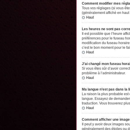
Comment modifier mes régl
Tous vos réglages (si vous êtes
(généralement affiché en haut 
Haut
Les heures ne sont pas corr
Il est possible que l’heure aff
préférences pour le fuseau hor
modification du fuseau horaire,
c’est le bon moment pour le fai
Haut
J’ai changé mon fuseau horair
Si vous êtes sûr d’avoir correc
problème à l’administrateur.
Haut
Ma langue n’est pas dans la li
La raison la plus probable est
langue. Essayez de demander à l
traduction. Vous trouverez plus
Haut
Comment afficher une imag
Il peut y avoir deux images so
généralement des étoiles ou d