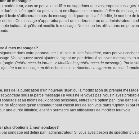
imer un message?
 ou modérateur, vous ne pouvez modifier ou supprimer que vos propres messages. 
 durée limitée après sa publication) en cliquant sur le bouton
éditer
du message c
it texte s’affichera en bas du message indiquant qu’il a été édité, le nombre de foi
ère édition. Ce message n’apparaîtra pas si un modérateur ou un administrateur mod
une note indiquant qu’ils ont modifié le message. Notez que les utilisateurs ne peu
pondu.
ture à mes messages?
signature dans votre panneau de l’utilisateur. Une fois créée, vous pouvez cocher
ssage. Vous pouvez aussi ajouter la signature par défaut à tous vos messages en a
ur (onglet
Préférences du forum --> Modifier les préférences de message
). Par la s
e ajoutée à un message en décochant la case
Attacher sa signature
dans le formula
ge, lors de la publication d’un nouveau sujet ou la modification du premier message 
let
Sondage
sous la partie message (si vous ne le voyez pas, vous n’avez probable
 du sondage et au moins deux options possibles, entrez une option par ligne dans 
 de réponses qu’un utilisateur peut choisir lors de son vote dans “Option(s) par l’ut
ur une durée illimitée) et enfin permettre aux utilisateurs de modifier leur vote.
ter plus d’options à mon sondage?
r sondage est défini par l’administrateur. Si vous avez besoin de spécifier plus d