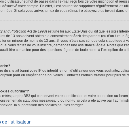
d’utilisateur et mot de passe dans l’e-mail reçu lors de votre inscription et réessa
u désactivé votre compte. En effet, il est courant de supprimer régulièrement les uti
 données. Si cela vous arrive, tentez de vous réinscrire et soyez plus investi dans le
cy and Protection Act
de 1998) est une loi aux Etats-Unis qui dit que les sites Intern
ins de 13 ans doivent obtenir le consentement
écrit
des parents (ou d’un tuteur lég
tifier un mineur de moins de 13 ans. Si vous n’êtes pas sûr que cela s’applique à 
 auquel vous tentez de vous inscrire, demandez une assistance légale. Notez que l’
saurait être contactée pour des questions légales de toute sorte, à l’exception de ce
scrire?
ire du site ait banni votre IP ou interdit le nom d’utilisateur que vous souhaitez utilis
scription pour en empêcher de nouvelles. Contactez l’administrateur pour plus de
ookies du forum”?
 créés par phpBB3 qui conservent votre identification et votre connexion au forum. 
registrement du statut des messages, lu ou non-lu, si cela a été activé par l’administ
exion, la suppression des cookies peut les corriger.
de l’utilisateur