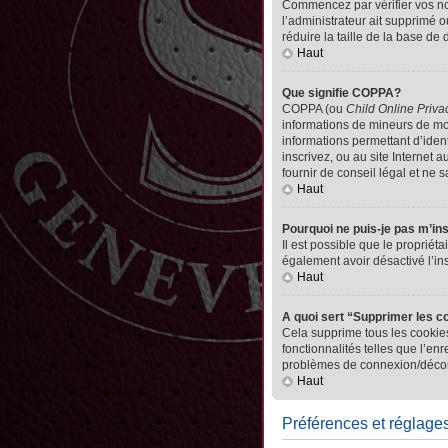
Commencez par vérifier vos nom 
l’administrateur ait supprimé o
réduire la taille de la base de
Haut
Que signifie COPPA?
COPPA (ou
Child Online Priva
informations de mineurs de mo
informations permettant d’iden
inscrivez, ou au site Internet
fournir de conseil légal et ne 
Haut
Pourquoi ne puis-je pas m’in
Il est possible que le propriéta
également avoir désactivé l’in
Haut
A quoi sert “Supprimer les c
Cela supprime tous les cookies
fonctionnalités telles que l’en
problèmes de connexion/déconn
Haut
Préférences et réglages 