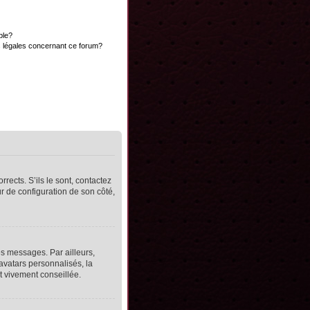
ble?
s légales concernant ce forum?
rects. S’ils le sont, contactez
ur de configuration de son côté,
s messages. Par ailleurs,
avatars personnalisés, la
t vivement conseillée.