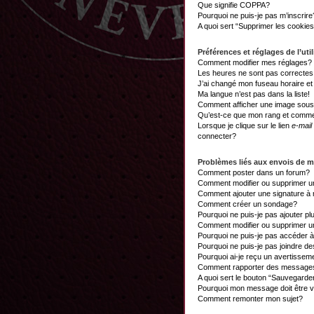
Que signifie COPPA?
Pourquoi ne puis-je pas m’inscrire
A quoi sert “Supprimer les cookie
Préférences et réglages de l’util
Comment modifier mes réglages?
Les heures ne sont pas correctes
J’ai changé mon fuseau horaire et 
Ma langue n’est pas dans la liste!
Comment afficher une image sou
Qu’est-ce que mon rang et commen
Lorsque je clique sur le lien
e-mail
connecter?
Problèmes liés aux envois de 
Comment poster dans un forum?
Comment modifier ou supprimer 
Comment ajouter une signature 
Comment créer un sondage?
Pourquoi ne puis-je pas ajouter p
Comment modifier ou supprimer 
Pourquoi ne puis-je pas accéder 
Pourquoi ne puis-je pas joindre d
Pourquoi ai-je reçu un avertissem
Comment rapporter des messages
A quoi sert le bouton “Sauvegard
Pourquoi mon message doit être v
Comment remonter mon sujet?