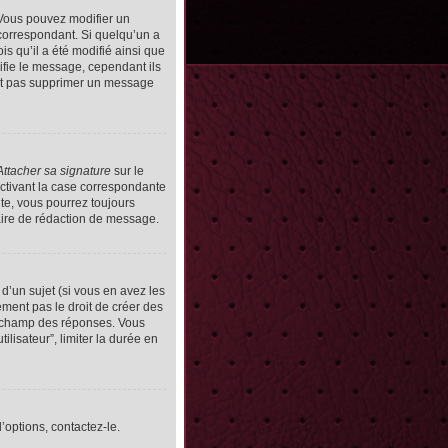
Vous pouvez modifier un
orrespondant. Si quelqu’un a
s qu’il a été modifié ainsi que
ifie le message, cependant ils
vent pas supprimer un message
Attacher sa signature
sur le
ctivant la case correspondante
uite, vous pourrez toujours
ire de rédaction de message.
d’un sujet (si vous en avez les
ment pas le droit de créer des
le champ des réponses. Vous
ilisateur”, limiter la durée en
’options, contactez-le.