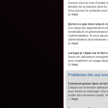
connue sous le nom d’avatar es
décider de la manière dont ils 
Vous pouvez le contacter pour
Haut
Qu’est-ce que mon rang et c
Les rangs qui apparaissent sou
modérateurs et administrateurs
l’administrateur. Si vous abu
administrateur peut rabaisser
Haut
Lorsque je clique sur le lien
e
Seuls les utilisateurs enregistr
pour empêcher un usage abusif 
Haut
Problèmes liés aux en
Comment poster dans un fo
Cliquez sur le bouton adéquat
pour écrire un message. Une l
poster des nouveaux sujets, 
Haut