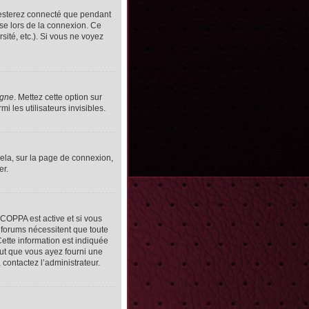
resterez connecté que pendant
se lors de la connexion. Ce
ité, etc.). Si vous ne voyez
igne
. Mettez cette option sur
 les utilisateurs invisibles.
cela, sur la page de connexion,
er.
n COPPA est active et si vous
s forums nécessitent que toute
ette information est indiquée
peut que vous ayez fourni une
, contactez l’administrateur.