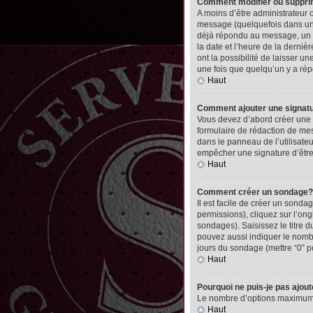
Comment modifier ou suppr
A moins d’être administrateur
message (quelquefois dans une
déjà répondu au message, un pet
la date et l’heure de la derni
ont la possibilité de laisser 
une fois que quelqu’un y a ré
Haut
Comment ajouter une signa
Vous devez d’abord créer une 
formulaire de rédaction de me
dans le panneau de l’utilisate
empêcher une signature d’êtr
Haut
Comment créer un sondage?
Il est facile de créer un sonda
permissions), cliquez sur l’ong
sondages). Saisissez le titre
pouvez aussi indiquer le nombre
jours du sondage (mettre “0” po
Haut
Pourquoi ne puis-je pas ajou
Le nombre d’options maximum pa
Haut