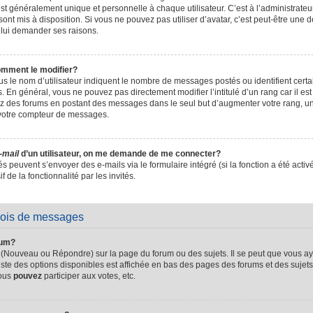
t généralement unique et personnelle à chaque utilisateur. C’est à l’administrateur 
sont mis à disposition. Si vous ne pouvez pas utiliser d’avatar, c’est peut-être une d
 lui demander ses raisons.
omment le modifier?
s le nom d’utilisateur indiquent le nombre de messages postés ou identifient certain
. En général, vous ne pouvez pas directement modifier l’intitulé d’un rang car il es
sez des forums en postant des messages dans le seul but d’augmenter votre rang, 
 votre compteur de messages.
-mail
d’un utilisateur, on me demande de me connecter?
és peuvent s’envoyer des e-mails via le formulaire intégré (si la fonction a été activ
de la fonctionnalité par les invités.
vois de messages
rum?
 (Nouveau ou Répondre) sur la page du forum ou des sujets. Il se peut que vous ay
iste des options disponibles est affichée en bas des pages des forums et des suje
Vous
pouvez
participer aux votes, etc.