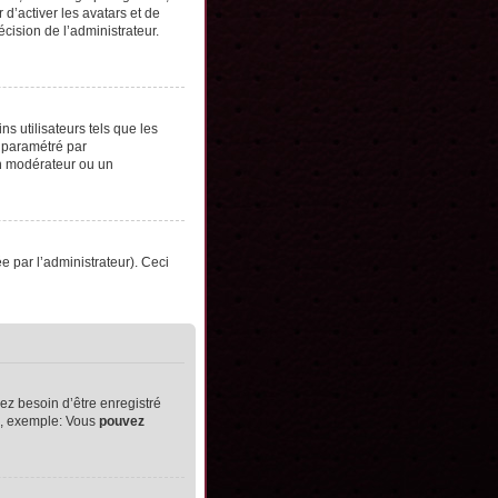
d’activer les avatars et de
écision de l’administrateur.
s utilisateurs tels que les
t paramétré par
un modérateur ou un
ée par l’administrateur). Ceci
ez besoin d’être enregistré
ts, exemple: Vous
pouvez