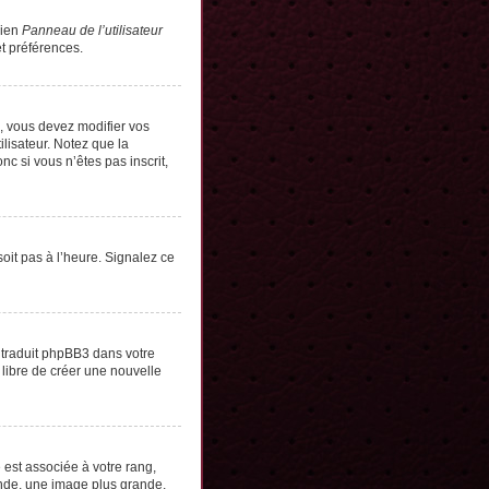
lien
Panneau de l’utilisateur
t préférences.
s, vous devez modifier vos
lisateur. Notez que la
c si vous n’êtes pas inscrit,
soit pas à l’heure. Signalez ce
e traduit phpBB3 dans votre
 libre de créer une nouvelle
 est associée à votre rang,
onde, une image plus grande,