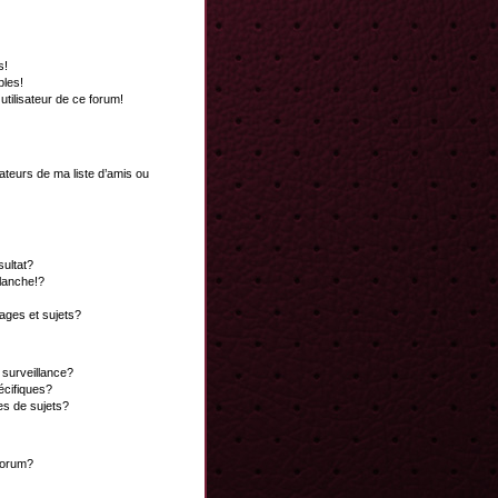
s!
bles!
 utilisateur de ce forum!
ateurs de ma liste d’amis ou
ultat?
lanche!?
ges et sujets?
a surveillance?
écifiques?
es de sujets?
 forum?