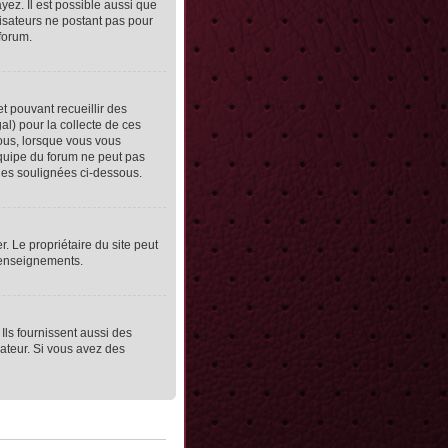
yez. Il est possible aussi que
lisateurs ne postant pas pour
 forum.
et pouvant recueillir des
al) pour la collecte de ces
vous, lorsque vous vous
équipe du forum ne peut pas
lles soulignées ci-dessous.
er. Le propriétaire du site peut
 renseignements.
Ils fournissent aussi des
rateur. Si vous avez des