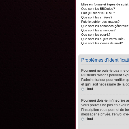
Mise en forme et types de sujet
Que sont les BBCodes?
Puis-je utiliser le HTML?
Que sont les smileys?
Puis-je publier des images?
Que sont les annonces générales
Que sont les annonces?
Que sont les post-it?
Que sont les sujets verrouillés?
Que sont les icônes de sujet?
Problèmes d’identificati
Pourquoi ne puis-je pas me 
Plusieurs raisons peuvent expli
l’administrateur pour vérifier 
et qu’il soit nécessaire de la co
Haut
Pourquoi dois-je m’inscrire a
Vous pouvez ne pas en avoir be
l’inscription vous permet de b
messagerie privée, l’envoi d’e
Haut