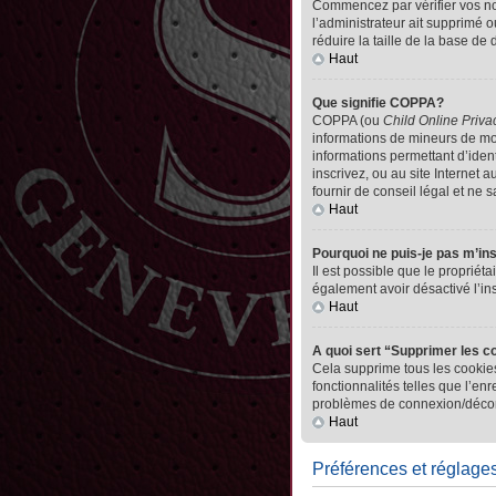
Commencez par vérifier vos nom 
l’administrateur ait supprimé o
réduire la taille de la base de
Haut
Que signifie COPPA?
COPPA (ou
Child Online Priva
informations de mineurs de mo
informations permettant d’iden
inscrivez, ou au site Internet
fournir de conseil légal et ne 
Haut
Pourquoi ne puis-je pas m’in
Il est possible que le propriéta
également avoir désactivé l’in
Haut
A quoi sert “Supprimer les c
Cela supprime tous les cookies
fonctionnalités telles que l’en
problèmes de connexion/déconn
Haut
Préférences et réglages 