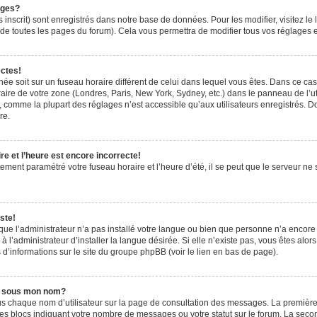
ages?
 inscrit) sont enregistrés dans notre base de données. Pour les modifier, visitez le 
de toutes les pages du forum). Cela vous permettra de modifier tous vos réglages e
ectes!
ichée soit sur un fuseau horaire différent de celui dans lequel vous êtes. Dans ce ca
aire de votre zone (Londres, Paris, New York, Sydney, etc.) dans le panneau de l’uti
 comme la plupart des réglages n’est accessible qu’aux utilisateurs enregistrés. Don
re.
e et l’heure est encore incorrecte!
tement paramétré votre fuseau horaire et l’heure d’été, il se peut que le serveur ne 
ste!
 que l’administrateur n’a pas installé votre langue ou bien que personne n’a encor
’administrateur d’installer la langue désirée. Si elle n’existe pas, vous êtes alors
 d’informations sur le site du groupe phpBB (voir le lien en bas de page).
e sous mon nom?
us chaque nom d’utilisateur sur la page de consultation des messages. La première
es blocs indiquant votre nombre de messages ou votre statut sur le forum. La sec