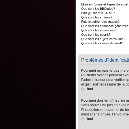
Mise en forme et types de sujet
Que sont les BBCodes?
Puis-je utiliser le HTML?
Que sont les smileys?
Puis-je publier des images?
Que sont les annonces générales
Que sont les annonces?
Que sont les post-it?
Que sont les sujets verrouillés?
Que sont les icônes de sujet?
Problèmes d’identificati
Pourquoi ne puis-je pas me 
Plusieurs raisons peuvent expli
l’administrateur pour vérifier 
et qu’il soit nécessaire de la co
Haut
Pourquoi dois-je m’inscrire a
Vous pouvez ne pas en avoir be
l’inscription vous permet de b
messagerie privée, l’envoi d’e
Haut