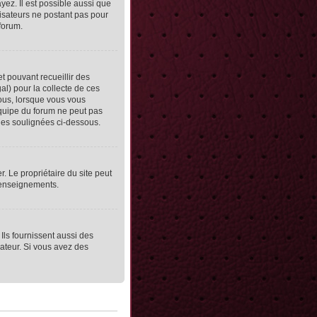
yez. Il est possible aussi que
lisateurs ne postant pas pour
 forum.
et pouvant recueillir des
al) pour la collecte de ces
vous, lorsque vous vous
équipe du forum ne peut pas
lles soulignées ci-dessous.
er. Le propriétaire du site peut
 renseignements.
Ils fournissent aussi des
rateur. Si vous avez des