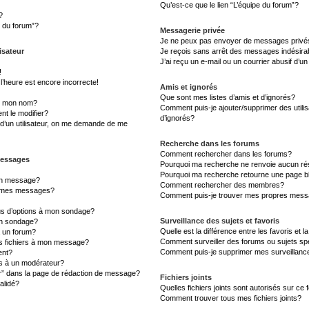
Qu’est-ce que le lien “L’équipe du forum”?
?
s du forum”?
Messagerie privée
Je ne peux pas envoyer de messages privé
isateur
Je reçois sans arrêt des messages indésira
J’ai reçu un e-mail ou un courrier abusif d’un
!
l’heure est encore incorrecte!
Amis et ignorés
Que sont mes listes d’amis et d’ignorés?
s mon nom?
Comment puis-je ajouter/supprimer des utilis
t le modifier?
d’ignorés?
d’un utilisateur, on me demande de me
Recherche dans les forums
Comment rechercher dans les forums?
messages
Pourquoi ma recherche ne renvoie aucun rés
Pourquoi ma recherche retourne une page b
un message?
Comment rechercher des membres?
à mes messages?
Comment puis-je trouver mes propres messa
lus d’options à mon sondage?
Surveillance des sujets et favoris
un sondage?
Quelle est la différence entre les favoris et l
à un forum?
Comment surveiller des forums ou sujets sp
es fichiers à mon message?
Comment puis-je supprimer mes surveillanc
ent?
 à un modérateur?
er” dans la page de rédaction de message?
Fichiers joints
alidé?
Quelles fichiers joints sont autorisés sur ce
Comment trouver tous mes fichiers joints?