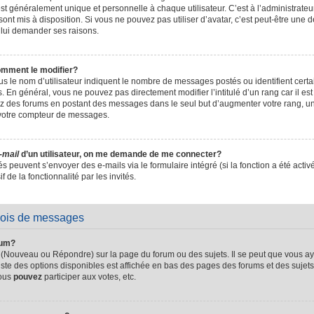
t généralement unique et personnelle à chaque utilisateur. C’est à l’administrateur 
sont mis à disposition. Si vous ne pouvez pas utiliser d’avatar, c’est peut-être une d
 lui demander ses raisons.
omment le modifier?
s le nom d’utilisateur indiquent le nombre de messages postés ou identifient certain
. En général, vous ne pouvez pas directement modifier l’intitulé d’un rang car il es
sez des forums en postant des messages dans le seul but d’augmenter votre rang, 
 votre compteur de messages.
-mail
d’un utilisateur, on me demande de me connecter?
és peuvent s’envoyer des e-mails via le formulaire intégré (si la fonction a été activ
de la fonctionnalité par les invités.
vois de messages
rum?
 (Nouveau ou Répondre) sur la page du forum ou des sujets. Il se peut que vous ay
iste des options disponibles est affichée en bas des pages des forums et des suje
Vous
pouvez
participer aux votes, etc.