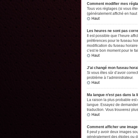
Comment modifier mes régl
Tous vos réglages (si vous êtes
(généralement affiché en haut 
Haut
Les heures ne sont pas corr
Il est possible que l’heure aff
préférences pour le fuseau hor
modification du fuseau horaire,
c’est le bon moment pour le fai
Haut
J’ai changé mon fuseau horair
Si vous êtes sûr d’avoir correc
problème à l’administrateur.
Haut
Ma langue n’est pas dans la li
La raison la plus probable est
langue. Essayez de demander à l
traduction. Vous trouverez plus
Haut
Comment afficher une imag
Il peut y avoir deux images so
généralement des étoiles ou d