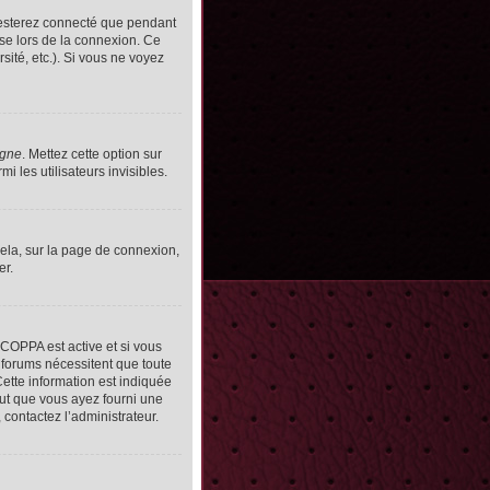
resterez connecté que pendant
se lors de la connexion. Ce
ité, etc.). Si vous ne voyez
igne
. Mettez cette option sur
 les utilisateurs invisibles.
cela, sur la page de connexion,
er.
n COPPA est active et si vous
s forums nécessitent que toute
ette information est indiquée
peut que vous ayez fourni une
, contactez l’administrateur.