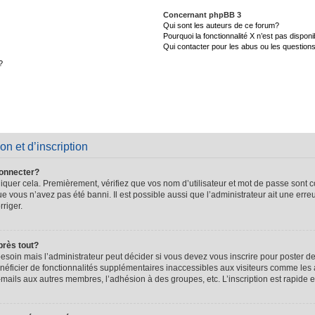
Concernant phpBB 3
Qui sont les auteurs de ce forum?
Pourquoi la fonctionnalité X n’est pas disponi
Qui contacter pour les abus ou les question
?
on et d’inscription
connecter?
quer cela. Premièrement, vérifiez que vos nom d’utilisateur et mot de passe sont cor
que vous n’avez pas été banni. Il est possible aussi que l’administrateur ait une erre
rriger.
près tout?
soin mais l’administrateur peut décider si vous devez vous inscrire pour poster de
énéficier de fonctionnalités supplémentaires inaccessibles aux visiteurs comme les 
-mails aux autres membres, l’adhésion à des groupes, etc. L’inscription est rapide e