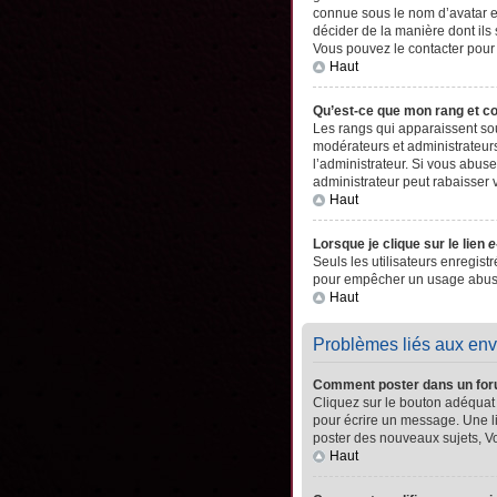
connue sous le nom d’avatar es
décider de la manière dont ils 
Vous pouvez le contacter pour
Haut
Qu’est-ce que mon rang et c
Les rangs qui apparaissent sou
modérateurs et administrateurs
l’administrateur. Si vous abu
administrateur peut rabaisser
Haut
Lorsque je clique sur le lien
e
Seuls les utilisateurs enregistr
pour empêcher un usage abusif 
Haut
Problèmes liés aux en
Comment poster dans un fo
Cliquez sur le bouton adéquat
pour écrire un message. Une l
poster des nouveaux sujets, 
Haut