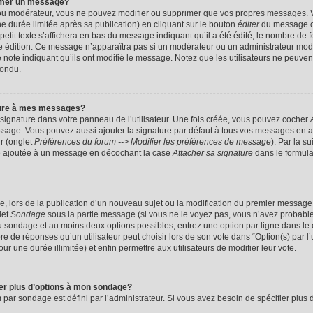
imer un message?
 ou modérateur, vous ne pouvez modifier ou supprimer que vos propres messages. 
 durée limitée après sa publication) en cliquant sur le bouton
éditer
du message c
it texte s’affichera en bas du message indiquant qu’il a été édité, le nombre de foi
ère édition. Ce message n’apparaîtra pas si un modérateur ou un administrateur mod
une note indiquant qu’ils ont modifié le message. Notez que les utilisateurs ne peu
pondu.
ture à mes messages?
signature dans votre panneau de l’utilisateur. Une fois créée, vous pouvez cocher
ssage. Vous pouvez aussi ajouter la signature par défaut à tous vos messages en a
ur (onglet
Préférences du forum --> Modifier les préférences de message
). Par la s
e ajoutée à un message en décochant la case
Attacher sa signature
dans le formula
ge, lors de la publication d’un nouveau sujet ou la modification du premier message 
let
Sondage
sous la partie message (si vous ne le voyez pas, vous n’avez probable
 du sondage et au moins deux options possibles, entrez une option par ligne dans 
 de réponses qu’un utilisateur peut choisir lors de son vote dans “Option(s) par l’ut
ur une durée illimitée) et enfin permettre aux utilisateurs de modifier leur vote.
ter plus d’options à mon sondage?
r sondage est défini par l’administrateur. Si vous avez besoin de spécifier plus d