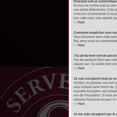
Pourquoi suis-je automatiq
Si vous ne cochez pas la cas
une durée déterminée. Cela emp
n’est pas recommandé si vous u
pas cette case, cela signifie qu
Haut
Comment empêcher mon nom d’
Vous trouverez dans votre pann
Oui
ainsi seuls les administrat
Haut
J’ai perdu mon mot de passe
Pas de panique! Bien que votre 
cliquez sur
J’ai oublié mon mo
Haut
Je suis enregistré mais je n
Vérifiez, en premier, vos nom d’
avez indiqué avoir moins de 13 
nouvelle inscription soit acti
lors de l’inscription. Si vous 
adresse incorrecte ou que l’e-ma
Haut
Je me suis enregistré par le