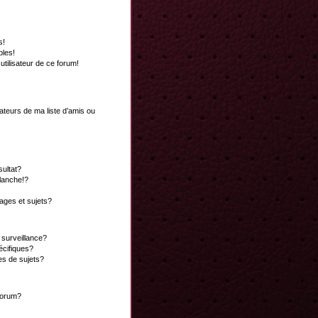
s!
bles!
 utilisateur de ce forum!
ateurs de ma liste d’amis ou
ultat?
lanche!?
ges et sujets?
a surveillance?
écifiques?
es de sujets?
 forum?