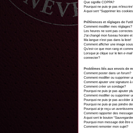
Que signifie COPPA?
Pourquoi ne puis-je pas m’inscrire
A quoi sert “Supprimer les cookie
Préférences et réglages de l’util
Comment modifier mes réglages?
Les heures ne sont pas correctes
J’ai changé mon fuseau horaire et 
Ma langue n’est pas dans la liste!
Comment afficher une image sou
Qu’est-ce que mon rang et commen
Lorsque je clique sur le lien
e-mail
connecter?
Problèmes liés aux envois de 
Comment poster dans un forum?
Comment modifier ou supprimer 
Comment ajouter une signature 
Comment créer un sondage?
Pourquoi ne puis-je pas ajouter p
Comment modifier ou supprimer 
Pourquoi ne puis-je pas accéder 
Pourquoi ne puis-je pas joindre d
Pourquoi ai-je reçu un avertissem
Comment rapporter des messages
A quoi sert le bouton “Sauvegard
Pourquoi mon message doit être v
Comment remonter mon sujet?