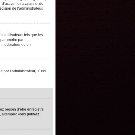
d’activer les avatars et de
écision de l’administrateur.
s utilisateurs tels que les
t paramétré par
un modérateur ou un
ée par l’administrateur). Ceci
ez besoin d’être enregistré
ts, exemple: Vous
pouvez