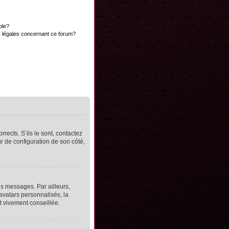
ble?
s légales concernant ce forum?
rects. S’ils le sont, contactez
ur de configuration de son côté,
s messages. Par ailleurs,
avatars personnalisés, la
t vivement conseillée.