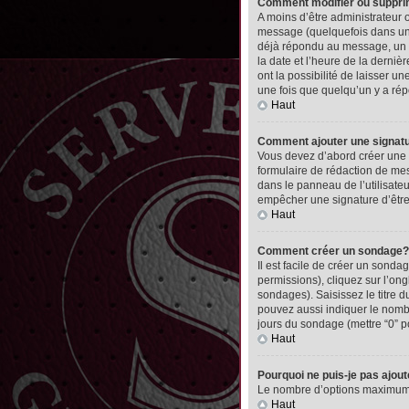
Comment modifier ou suppr
A moins d’être administrateur
message (quelquefois dans une
déjà répondu au message, un pet
la date et l’heure de la derni
ont la possibilité de laisser 
une fois que quelqu’un y a ré
Haut
Comment ajouter une signa
Vous devez d’abord créer une 
formulaire de rédaction de me
dans le panneau de l’utilisate
empêcher une signature d’êtr
Haut
Comment créer un sondage?
Il est facile de créer un sonda
permissions), cliquez sur l’ong
sondages). Saisissez le titre
pouvez aussi indiquer le nombre
jours du sondage (mettre “0” po
Haut
Pourquoi ne puis-je pas ajou
Le nombre d’options maximum pa
Haut