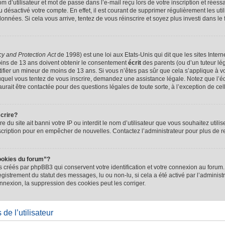
d’utilisateur et mot de passe dans l’e-mail reçu lors de votre inscription et réessa
u désactivé votre compte. En effet, il est courant de supprimer régulièrement les uti
 données. Si cela vous arrive, tentez de vous réinscrire et soyez plus investi dans le
cy and Protection Act
de 1998) est une loi aux Etats-Unis qui dit que les sites Intern
ins de 13 ans doivent obtenir le consentement
écrit
des parents (ou d’un tuteur lég
tifier un mineur de moins de 13 ans. Si vous n’êtes pas sûr que cela s’applique à 
 auquel vous tentez de vous inscrire, demandez une assistance légale. Notez que l’
saurait être contactée pour des questions légales de toute sorte, à l’exception de ce
scrire?
ire du site ait banni votre IP ou interdit le nom d’utilisateur que vous souhaitez utilis
scription pour en empêcher de nouvelles. Contactez l’administrateur pour plus de
ookies du forum”?
 créés par phpBB3 qui conservent votre identification et votre connexion au forum. 
registrement du statut des messages, lu ou non-lu, si cela a été activé par l’administ
exion, la suppression des cookies peut les corriger.
de l’utilisateur