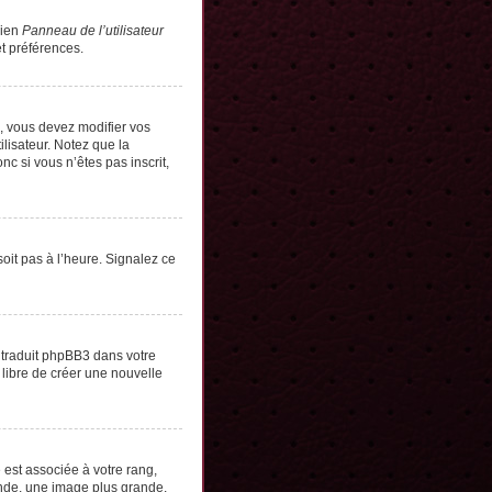
lien
Panneau de l’utilisateur
t préférences.
s, vous devez modifier vos
lisateur. Notez que la
c si vous n’êtes pas inscrit,
soit pas à l’heure. Signalez ce
e traduit phpBB3 dans votre
 libre de créer une nouvelle
 est associée à votre rang,
onde, une image plus grande,