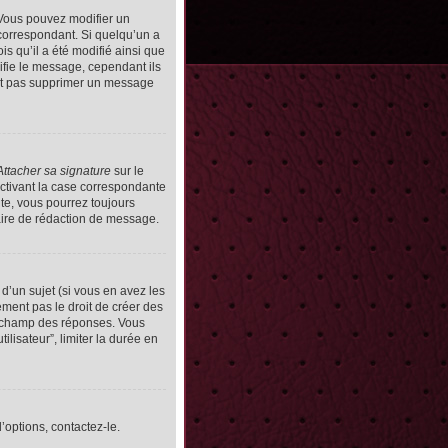
Vous pouvez modifier un
orrespondant. Si quelqu’un a
s qu’il a été modifié ainsi que
ifie le message, cependant ils
vent pas supprimer un message
Attacher sa signature
sur le
ctivant la case correspondante
uite, vous pourrez toujours
ire de rédaction de message.
d’un sujet (si vous en avez les
ment pas le droit de créer des
le champ des réponses. Vous
ilisateur”, limiter la durée en
’options, contactez-le.