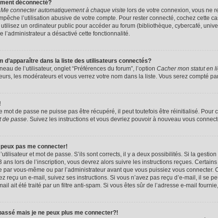
uement déconnecté?
e
Me connecter automatiquement à chaque visite
lors de votre connexion, vous ne 
êche l’utilisation abusive de votre compte. Pour rester connecté, cochez cette ca
tilisez un ordinateur public pour accéder au forum (bibliothèque, cybercafé, univers
e l’administrateur a désactivé cette fonctionnalité.
apparaître dans la liste des utilisateurs connectés?
eau de l’utilisateur, onglet “Préférences du forum”, l’option
Cacher mon statut en l
eurs, les modérateurs et vous verrez votre nom dans la liste. Vous serez compté parmi
!
mot de passe ne puisse pas être récupéré, il peut toutefois être réinitialisé. Pour 
t de passe
. Suivez les instructions et vous devriez pouvoir à nouveau vous connect
e peux pas me connecter!
utilisateur et mot de passe. S’ils sont corrects, il y a deux possibilités. Si la gestio
ans lors de l’inscription, vous devrez alors suivre les instructions reçues. Certain
vée par vous-même ou par l’administrateur avant que vous puissiez vous connecter. C
avez reçu un e-mail, suivez ses instructions. Si vous n’avez pas reçu d’e-mail, il se 
il ait été traité par un filtre anti-spam. Si vous êtes sûr de l’adresse e-mail fournie
 passé mais je ne peux plus me connecter?!