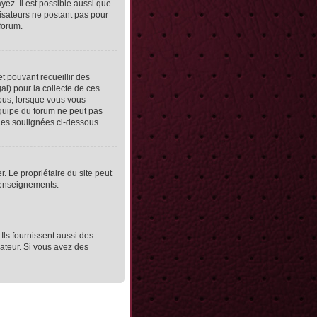
yez. Il est possible aussi que
lisateurs ne postant pas pour
 forum.
et pouvant recueillir des
al) pour la collecte de ces
vous, lorsque vous vous
équipe du forum ne peut pas
lles soulignées ci-dessous.
er. Le propriétaire du site peut
 renseignements.
Ils fournissent aussi des
rateur. Si vous avez des