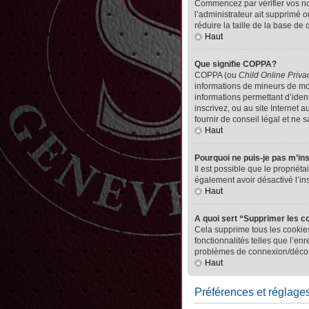
Commencez par vérifier vos nom 
l’administrateur ait supprimé o
réduire la taille de la base de
Haut
Que signifie COPPA?
COPPA (ou
Child Online Priva
informations de mineurs de mo
informations permettant d’iden
inscrivez, ou au site Internet
fournir de conseil légal et ne 
Haut
Pourquoi ne puis-je pas m’in
Il est possible que le propriéta
également avoir désactivé l’in
Haut
A quoi sert “Supprimer les c
Cela supprime tous les cookies
fonctionnalités telles que l’en
problèmes de connexion/déconn
Haut
Préférences et réglages 