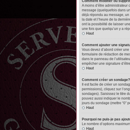
Comment modifier ou suppr
A moins d’être administrateur
message (quelquefois dans une
déjà répondu au message, un pet
la date et l’heure de la derni
ont la possibilité de laisser 
une fois que quelqu’un y a ré
Haut
Comment ajouter une signa
Vous devez d’abord créer une 
formulaire de rédaction de me
dans le panneau de l’utilisate
empêcher une signature d’êtr
Haut
Comment créer un sondage?
Il est facile de créer un sonda
permissions), cliquez sur l’ong
sondages). Saisissez le titre
pouvez aussi indiquer le nombre
jours du sondage (mettre “0” po
Haut
Pourquoi ne puis-je pas ajou
Le nombre d’options maximum pa
Haut