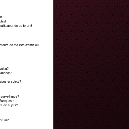
s!
bles!
 utilisateur de ce forum!
ateurs de ma liste d’amis ou
ultat?
lanche!?
ges et sujets?
a surveillance?
écifiques?
es de sujets?
 forum?