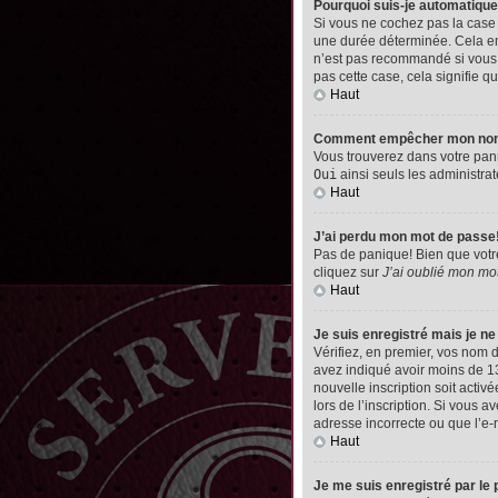
Pourquoi suis-je automatiq
Si vous ne cochez pas la cas
une durée déterminée. Cela emp
n’est pas recommandé si vous u
pas cette case, cela signifie qu
Haut
Comment empêcher mon nom d’
Vous trouverez dans votre pann
Oui
ainsi seuls les administrat
Haut
J’ai perdu mon mot de passe
Pas de panique! Bien que votre 
cliquez sur
J’ai oublié mon mo
Haut
Je suis enregistré mais je n
Vérifiez, en premier, vos nom d’
avez indiqué avoir moins de 13 
nouvelle inscription soit acti
lors de l’inscription. Si vous 
adresse incorrecte ou que l’e-ma
Haut
Je me suis enregistré par le