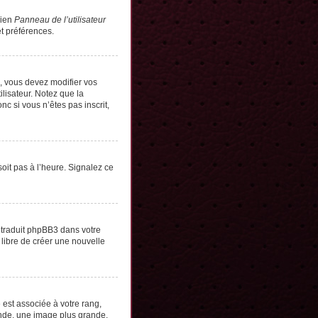
lien
Panneau de l’utilisateur
t préférences.
s, vous devez modifier vos
lisateur. Notez que la
c si vous n’êtes pas inscrit,
soit pas à l’heure. Signalez ce
e traduit phpBB3 dans votre
 libre de créer une nouvelle
 est associée à votre rang,
onde, une image plus grande,