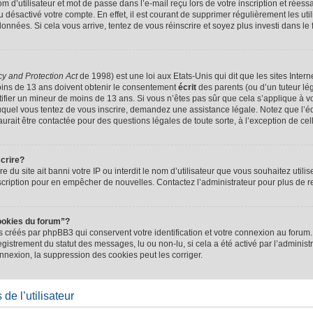
d’utilisateur et mot de passe dans l’e-mail reçu lors de votre inscription et réessa
u désactivé votre compte. En effet, il est courant de supprimer régulièrement les uti
 données. Si cela vous arrive, tentez de vous réinscrire et soyez plus investi dans le
cy and Protection Act
de 1998) est une loi aux Etats-Unis qui dit que les sites Intern
ins de 13 ans doivent obtenir le consentement
écrit
des parents (ou d’un tuteur lég
tifier un mineur de moins de 13 ans. Si vous n’êtes pas sûr que cela s’applique à 
 auquel vous tentez de vous inscrire, demandez une assistance légale. Notez que l’
saurait être contactée pour des questions légales de toute sorte, à l’exception de ce
scrire?
ire du site ait banni votre IP ou interdit le nom d’utilisateur que vous souhaitez utilis
scription pour en empêcher de nouvelles. Contactez l’administrateur pour plus de
ookies du forum”?
 créés par phpBB3 qui conservent votre identification et votre connexion au forum. 
registrement du statut des messages, lu ou non-lu, si cela a été activé par l’administ
exion, la suppression des cookies peut les corriger.
de l’utilisateur