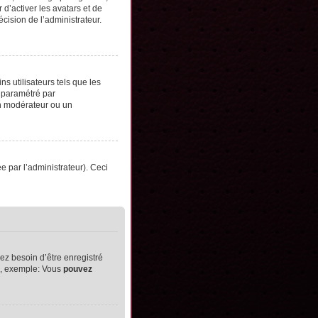
d’activer les avatars et de
écision de l’administrateur.
s utilisateurs tels que les
t paramétré par
un modérateur ou un
ée par l’administrateur). Ceci
ez besoin d’être enregistré
ts, exemple: Vous
pouvez