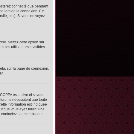
resterez connecté que pendant
se lors de la connexion. Ce
ité, etc.). Si vous ne voyez
igne
. Mettez cette option sur
 les utilisateurs invisibles.
cela, sur la page de connexion,
er.
n COPPA est active et si vous
s forums nécessitent que toute
ette information est indiquée
peut que vous ayez fourni une
, contactez l’administrateur.