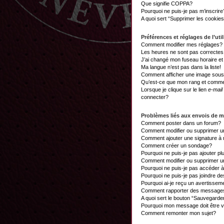
Que signifie COPPA?
Pourquoi ne puis-je pas m’inscrire
A quoi sert “Supprimer les cookie
Préférences et réglages de l’util
Comment modifier mes réglages?
Les heures ne sont pas correctes
J’ai changé mon fuseau horaire et 
Ma langue n’est pas dans la liste!
Comment afficher une image sou
Qu’est-ce que mon rang et commen
Lorsque je clique sur le lien
e-mail
connecter?
Problèmes liés aux envois de 
Comment poster dans un forum?
Comment modifier ou supprimer 
Comment ajouter une signature 
Comment créer un sondage?
Pourquoi ne puis-je pas ajouter p
Comment modifier ou supprimer 
Pourquoi ne puis-je pas accéder 
Pourquoi ne puis-je pas joindre d
Pourquoi ai-je reçu un avertissem
Comment rapporter des messages
A quoi sert le bouton “Sauvegard
Pourquoi mon message doit être v
Comment remonter mon sujet?