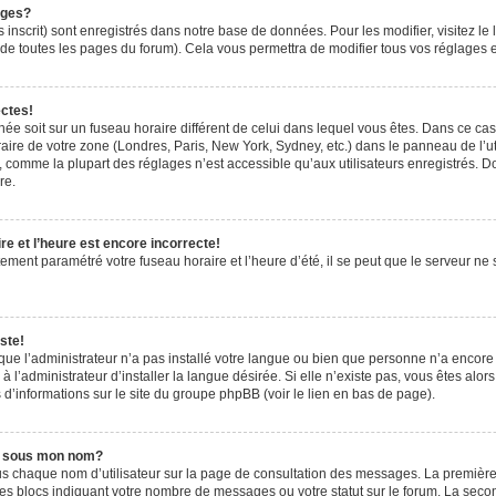
ages?
 inscrit) sont enregistrés dans notre base de données. Pour les modifier, visitez le 
de toutes les pages du forum). Cela vous permettra de modifier tous vos réglages e
ectes!
ichée soit sur un fuseau horaire différent de celui dans lequel vous êtes. Dans ce ca
aire de votre zone (Londres, Paris, New York, Sydney, etc.) dans le panneau de l’uti
 comme la plupart des réglages n’est accessible qu’aux utilisateurs enregistrés. Don
re.
e et l’heure est encore incorrecte!
tement paramétré votre fuseau horaire et l’heure d’été, il se peut que le serveur ne 
ste!
 que l’administrateur n’a pas installé votre langue ou bien que personne n’a encor
’administrateur d’installer la langue désirée. Si elle n’existe pas, vous êtes alors
 d’informations sur le site du groupe phpBB (voir le lien en bas de page).
e sous mon nom?
us chaque nom d’utilisateur sur la page de consultation des messages. La première
es blocs indiquant votre nombre de messages ou votre statut sur le forum. La sec