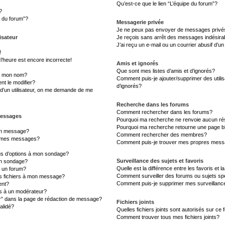
Qu’est-ce que le lien “L’équipe du forum”?
?
s du forum”?
Messagerie privée
Je ne peux pas envoyer de messages privé
isateur
Je reçois sans arrêt des messages indésira
J’ai reçu un e-mail ou un courrier abusif d’un
!
l’heure est encore incorrecte!
Amis et ignorés
Que sont mes listes d’amis et d’ignorés?
s mon nom?
Comment puis-je ajouter/supprimer des utilis
t le modifier?
d’ignorés?
d’un utilisateur, on me demande de me
Recherche dans les forums
Comment rechercher dans les forums?
messages
Pourquoi ma recherche ne renvoie aucun rés
Pourquoi ma recherche retourne une page b
un message?
Comment rechercher des membres?
à mes messages?
Comment puis-je trouver mes propres messa
lus d’options à mon sondage?
Surveillance des sujets et favoris
un sondage?
Quelle est la différence entre les favoris et l
à un forum?
Comment surveiller des forums ou sujets sp
es fichiers à mon message?
Comment puis-je supprimer mes surveillanc
ent?
 à un modérateur?
er” dans la page de rédaction de message?
Fichiers joints
alidé?
Quelles fichiers joints sont autorisés sur ce
Comment trouver tous mes fichiers joints?