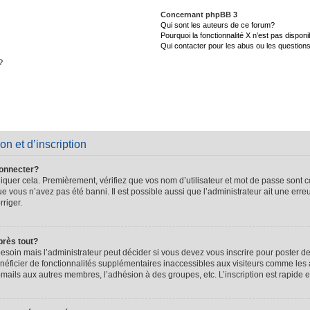
Concernant phpBB 3
Qui sont les auteurs de ce forum?
Pourquoi la fonctionnalité X n’est pas disponi
Qui contacter pour les abus ou les question
?
on et d’inscription
connecter?
quer cela. Premièrement, vérifiez que vos nom d’utilisateur et mot de passe sont cor
que vous n’avez pas été banni. Il est possible aussi que l’administrateur ait une erre
rriger.
près tout?
soin mais l’administrateur peut décider si vous devez vous inscrire pour poster de
énéficier de fonctionnalités supplémentaires inaccessibles aux visiteurs comme les 
-mails aux autres membres, l’adhésion à des groupes, etc. L’inscription est rapide e