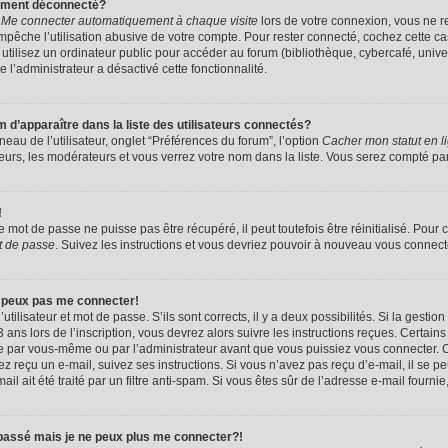
uement déconnecté?
e
Me connecter automatiquement à chaque visite
lors de votre connexion, vous ne 
êche l’utilisation abusive de votre compte. Pour rester connecté, cochez cette ca
tilisez un ordinateur public pour accéder au forum (bibliothèque, cybercafé, univers
e l’administrateur a désactivé cette fonctionnalité.
apparaître dans la liste des utilisateurs connectés?
eau de l’utilisateur, onglet “Préférences du forum”, l’option
Cacher mon statut en l
eurs, les modérateurs et vous verrez votre nom dans la liste. Vous serez compté parmi
!
mot de passe ne puisse pas être récupéré, il peut toutefois être réinitialisé. Pour 
t de passe
. Suivez les instructions et vous devriez pouvoir à nouveau vous connect
e peux pas me connecter!
utilisateur et mot de passe. S’ils sont corrects, il y a deux possibilités. Si la gestio
ans lors de l’inscription, vous devrez alors suivre les instructions reçues. Certain
vée par vous-même ou par l’administrateur avant que vous puissiez vous connecter. C
avez reçu un e-mail, suivez ses instructions. Si vous n’avez pas reçu d’e-mail, il se 
il ait été traité par un filtre anti-spam. Si vous êtes sûr de l’adresse e-mail fournie
 passé mais je ne peux plus me connecter?!