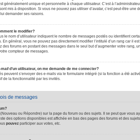
t généralement unique et personnelle à chaque utilisateur. C’est à l’administrateur 
sont mis à disposition. Si vous ne pouvez pas utiliser d’avatar, c’est peut-être une d
 lui demander ses raisons.
omment le modifier?
s le nom d’utilisateur indiquent le nombre de messages postés ou identifient certain
. En général, vous ne pouvez pas directement modifier l’intitulé d’un rang car il es
sez des forums en postant des messages dans le seul but d’augmenter votre rang, 
 votre compteur de messages.
-mail
d’un utilisateur, on me demande de me connecter?
és peuvent s’envoyer des e-mails via le formulaire intégré (si la fonction a été activ
de la fonctionnalité par les invités.
vois de messages
rum?
 (Nouveau ou Répondre) sur la page du forum ou des sujets. Il se peut que vous ay
iste des options disponibles est affichée en bas des pages des forums et des suje
Vous
pouvez
participer aux votes, etc.