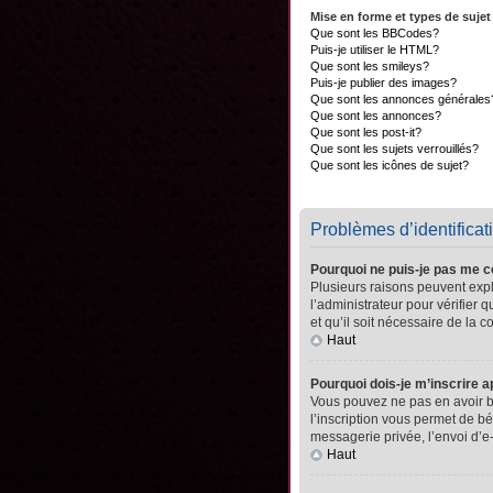
Mise en forme et types de sujet
Que sont les BBCodes?
Puis-je utiliser le HTML?
Que sont les smileys?
Puis-je publier des images?
Que sont les annonces générales
Que sont les annonces?
Que sont les post-it?
Que sont les sujets verrouillés?
Que sont les icônes de sujet?
Problèmes d’identificati
Pourquoi ne puis-je pas me 
Plusieurs raisons peuvent expli
l’administrateur pour vérifier 
et qu’il soit nécessaire de la co
Haut
Pourquoi dois-je m’inscrire a
Vous pouvez ne pas en avoir be
l’inscription vous permet de b
messagerie privée, l’envoi d’e
Haut