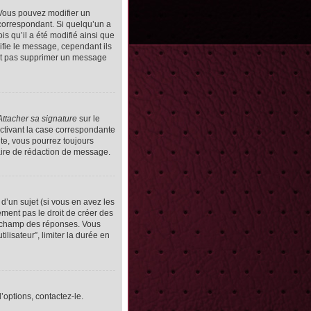
Vous pouvez modifier un
orrespondant. Si quelqu’un a
s qu’il a été modifié ainsi que
ifie le message, cependant ils
vent pas supprimer un message
Attacher sa signature
sur le
ctivant la case correspondante
uite, vous pourrez toujours
ire de rédaction de message.
d’un sujet (si vous en avez les
ment pas le droit de créer des
le champ des réponses. Vous
ilisateur”, limiter la durée en
’options, contactez-le.