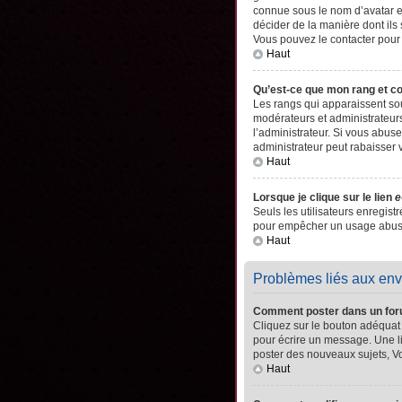
connue sous le nom d’avatar es
décider de la manière dont ils 
Vous pouvez le contacter pour
Haut
Qu’est-ce que mon rang et c
Les rangs qui apparaissent sou
modérateurs et administrateurs
l’administrateur. Si vous abu
administrateur peut rabaisser
Haut
Lorsque je clique sur le lien
e
Seuls les utilisateurs enregistr
pour empêcher un usage abusif 
Haut
Problèmes liés aux en
Comment poster dans un fo
Cliquez sur le bouton adéquat
pour écrire un message. Une l
poster des nouveaux sujets, 
Haut