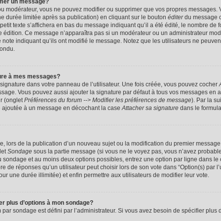
imer un message?
 ou modérateur, vous ne pouvez modifier ou supprimer que vos propres messages. 
 durée limitée après sa publication) en cliquant sur le bouton
éditer
du message c
it texte s’affichera en bas du message indiquant qu’il a été édité, le nombre de foi
ère édition. Ce message n’apparaîtra pas si un modérateur ou un administrateur mod
une note indiquant qu’ils ont modifié le message. Notez que les utilisateurs ne peu
pondu.
ture à mes messages?
signature dans votre panneau de l’utilisateur. Une fois créée, vous pouvez cocher
ssage. Vous pouvez aussi ajouter la signature par défaut à tous vos messages en a
ur (onglet
Préférences du forum --> Modifier les préférences de message
). Par la s
e ajoutée à un message en décochant la case
Attacher sa signature
dans le formula
ge, lors de la publication d’un nouveau sujet ou la modification du premier message 
let
Sondage
sous la partie message (si vous ne le voyez pas, vous n’avez probable
 du sondage et au moins deux options possibles, entrez une option par ligne dans 
 de réponses qu’un utilisateur peut choisir lors de son vote dans “Option(s) par l’ut
ur une durée illimitée) et enfin permettre aux utilisateurs de modifier leur vote.
ter plus d’options à mon sondage?
r sondage est défini par l’administrateur. Si vous avez besoin de spécifier plus d