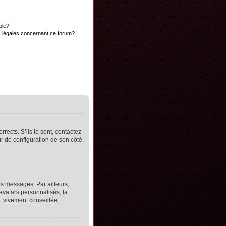
ble?
s légales concernant ce forum?
rects. S’ils le sont, contactez
ur de configuration de son côté,
s messages. Par ailleurs,
avatars personnalisés, la
t vivement conseillée.