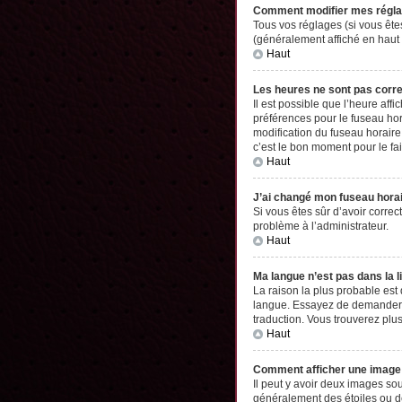
Comment modifier mes régl
Tous vos réglages (si vous êtes
(généralement affiché en haut 
Haut
Les heures ne sont pas corr
Il est possible que l’heure aff
préférences pour le fuseau hor
modification du fuseau horaire,
c’est le bon moment pour le fai
Haut
J’ai changé mon fuseau horair
Si vous êtes sûr d’avoir correc
problème à l’administrateur.
Haut
Ma langue n’est pas dans la li
La raison la plus probable est
langue. Essayez de demander à l
traduction. Vous trouverez plus
Haut
Comment afficher une imag
Il peut y avoir deux images so
généralement des étoiles ou d