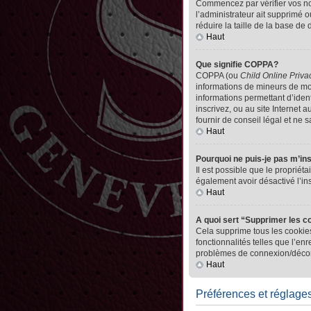
Commencez par vérifier vos nom 
l’administrateur ait supprimé o
réduire la taille de la base de
Haut
Que signifie COPPA?
COPPA (ou
Child Online Priva
informations de mineurs de mo
informations permettant d’iden
inscrivez, ou au site Internet
fournir de conseil légal et ne 
Haut
Pourquoi ne puis-je pas m’in
Il est possible que le propriéta
également avoir désactivé l’in
Haut
A quoi sert “Supprimer les c
Cela supprime tous les cookies
fonctionnalités telles que l’en
problèmes de connexion/déconn
Haut
Préférences et réglages 