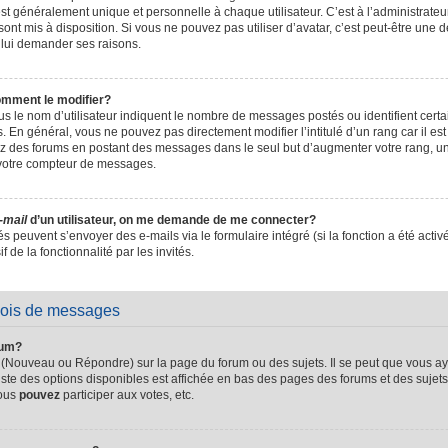
t généralement unique et personnelle à chaque utilisateur. C’est à l’administrateur 
sont mis à disposition. Si vous ne pouvez pas utiliser d’avatar, c’est peut-être une d
 lui demander ses raisons.
omment le modifier?
s le nom d’utilisateur indiquent le nombre de messages postés ou identifient certain
. En général, vous ne pouvez pas directement modifier l’intitulé d’un rang car il es
sez des forums en postant des messages dans le seul but d’augmenter votre rang, 
 votre compteur de messages.
-mail
d’un utilisateur, on me demande de me connecter?
és peuvent s’envoyer des e-mails via le formulaire intégré (si la fonction a été activ
de la fonctionnalité par les invités.
vois de messages
rum?
 (Nouveau ou Répondre) sur la page du forum ou des sujets. Il se peut que vous ay
iste des options disponibles est affichée en bas des pages des forums et des suje
Vous
pouvez
participer aux votes, etc.