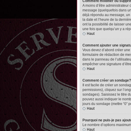
Comment modifier ou suppr
A moins d’être administrateur
message (quelquefois dans une
déjà répondu au message, un pet
la date et l’heure de la derni
ont la possibilité de laisser 
une fois que quelqu’un y a ré
Haut
Comment ajouter une signa
Vous devez d’abord créer une 
formulaire de rédaction de me
dans le panneau de l’utilisate
empêcher une signature d’êtr
Haut
Comment créer un sondage?
Il est facile de créer un sonda
permissions), cliquez sur l’ong
sondages). Saisissez le titre
pouvez aussi indiquer le nombre
jours du sondage (mettre “0” po
Haut
Pourquoi ne puis-je pas ajou
Le nombre d’options maximum pa
Haut