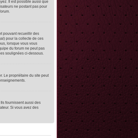
yez. Il est possible aussi que
lisateurs ne postant pas pour
 forum.
et pouvant recueillir des
al) pour la collecte de ces
vous, lorsque vous vous
équipe du forum ne peut pas
lles soulignées ci-dessous.
er. Le propriétaire du site peut
 renseignements.
Ils fournissent aussi des
rateur. Si vous avez des