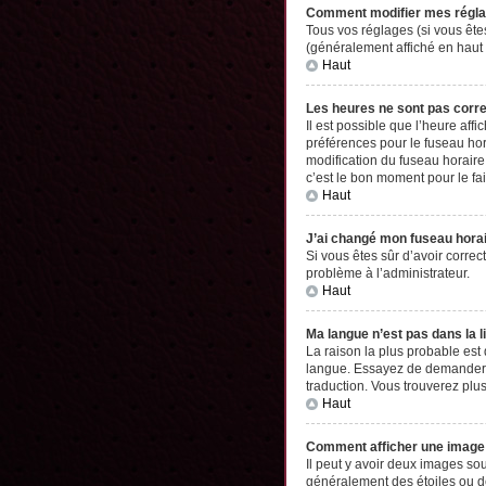
Comment modifier mes régl
Tous vos réglages (si vous êtes
(généralement affiché en haut 
Haut
Les heures ne sont pas corr
Il est possible que l’heure aff
préférences pour le fuseau hor
modification du fuseau horaire,
c’est le bon moment pour le fai
Haut
J’ai changé mon fuseau horair
Si vous êtes sûr d’avoir correc
problème à l’administrateur.
Haut
Ma langue n’est pas dans la li
La raison la plus probable est
langue. Essayez de demander à l
traduction. Vous trouverez plus
Haut
Comment afficher une imag
Il peut y avoir deux images so
généralement des étoiles ou d