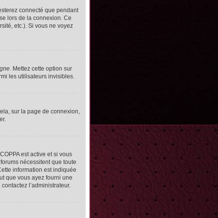
resterez connecté que pendant
se lors de la connexion. Ce
ité, etc.). Si vous ne voyez
igne
. Mettez cette option sur
 les utilisateurs invisibles.
cela, sur la page de connexion,
er.
n COPPA est active et si vous
s forums nécessitent que toute
ette information est indiquée
peut que vous ayez fourni une
, contactez l’administrateur.