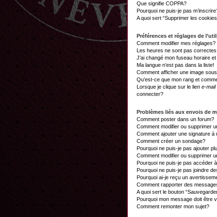
Que signifie COPPA?
Pourquoi ne puis-je pas m’inscrire
A quoi sert “Supprimer les cookie
Préférences et réglages de l’util
Comment modifier mes réglages?
Les heures ne sont pas correctes
J’ai changé mon fuseau horaire et 
Ma langue n’est pas dans la liste!
Comment afficher une image sou
Qu’est-ce que mon rang et commen
Lorsque je clique sur le lien
e-mail
connecter?
Problèmes liés aux envois de 
Comment poster dans un forum?
Comment modifier ou supprimer 
Comment ajouter une signature 
Comment créer un sondage?
Pourquoi ne puis-je pas ajouter p
Comment modifier ou supprimer 
Pourquoi ne puis-je pas accéder 
Pourquoi ne puis-je pas joindre d
Pourquoi ai-je reçu un avertissem
Comment rapporter des messages
A quoi sert le bouton “Sauvegard
Pourquoi mon message doit être v
Comment remonter mon sujet?