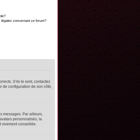
ble?
s légales concernant ce forum?
rects. S’ils le sont, contactez
ur de configuration de son côté,
s messages. Par ailleurs,
avatars personnalisés, la
t vivement conseillée.