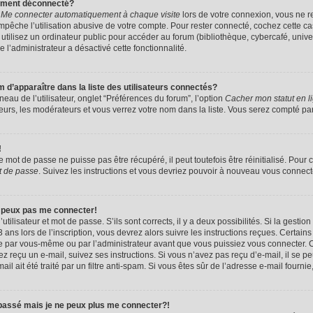
uement déconnecté?
e
Me connecter automatiquement à chaque visite
lors de votre connexion, vous ne 
êche l’utilisation abusive de votre compte. Pour rester connecté, cochez cette ca
tilisez un ordinateur public pour accéder au forum (bibliothèque, cybercafé, univers
e l’administrateur a désactivé cette fonctionnalité.
apparaître dans la liste des utilisateurs connectés?
eau de l’utilisateur, onglet “Préférences du forum”, l’option
Cacher mon statut en l
eurs, les modérateurs et vous verrez votre nom dans la liste. Vous serez compté parmi
!
mot de passe ne puisse pas être récupéré, il peut toutefois être réinitialisé. Pour 
t de passe
. Suivez les instructions et vous devriez pouvoir à nouveau vous connect
e peux pas me connecter!
utilisateur et mot de passe. S’ils sont corrects, il y a deux possibilités. Si la gestio
ans lors de l’inscription, vous devrez alors suivre les instructions reçues. Certain
vée par vous-même ou par l’administrateur avant que vous puissiez vous connecter. C
avez reçu un e-mail, suivez ses instructions. Si vous n’avez pas reçu d’e-mail, il se 
il ait été traité par un filtre anti-spam. Si vous êtes sûr de l’adresse e-mail fournie
 passé mais je ne peux plus me connecter?!