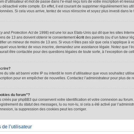
d’utilisateur et mot de passe dans l’e-mail reçu lors de votre inscription et réessa
u désactivé votre compte. En effet, il est courant de supprimer régulièrement les uti
 données. Si cela vous arrive, tentez de vous réinscrire et soyez plus investi dans le
cy and Protection Act
de 1998) est une loi aux Etats-Unis qui dit que les sites Intern
ins de 13 ans doivent obtenir le consentement
écrit
des parents (ou d’un tuteur lég
tifier un mineur de moins de 13 ans. Si vous n’êtes pas sûr que cela s’applique à 
 auquel vous tentez de vous inscrire, demandez une assistance légale. Notez que l’
saurait être contactée pour des questions légales de toute sorte, à l’exception de ce
scrire?
ire du site ait banni votre IP ou interdit le nom d’utilisateur que vous souhaitez utilis
scription pour en empêcher de nouvelles. Contactez l’administrateur pour plus de
ookies du forum”?
 créés par phpBB3 qui conservent votre identification et votre connexion au forum. 
registrement du statut des messages, lu ou non-lu, si cela a été activé par l’administ
exion, la suppression des cookies peut les corriger.
de l’utilisateur