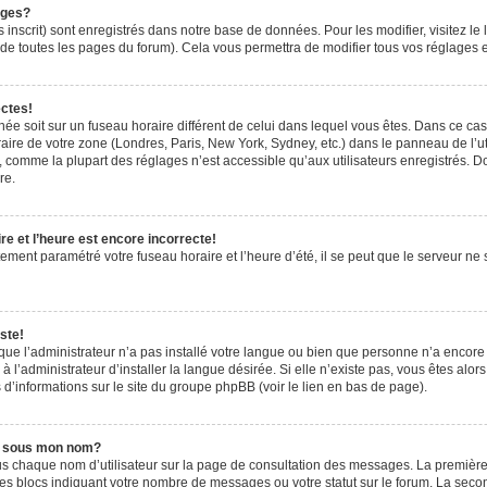
ages?
 inscrit) sont enregistrés dans notre base de données. Pour les modifier, visitez le 
de toutes les pages du forum). Cela vous permettra de modifier tous vos réglages e
ectes!
ichée soit sur un fuseau horaire différent de celui dans lequel vous êtes. Dans ce ca
aire de votre zone (Londres, Paris, New York, Sydney, etc.) dans le panneau de l’uti
 comme la plupart des réglages n’est accessible qu’aux utilisateurs enregistrés. Don
re.
e et l’heure est encore incorrecte!
tement paramétré votre fuseau horaire et l’heure d’été, il se peut que le serveur ne 
ste!
 que l’administrateur n’a pas installé votre langue ou bien que personne n’a encor
’administrateur d’installer la langue désirée. Si elle n’existe pas, vous êtes alors
 d’informations sur le site du groupe phpBB (voir le lien en bas de page).
e sous mon nom?
us chaque nom d’utilisateur sur la page de consultation des messages. La première
es blocs indiquant votre nombre de messages ou votre statut sur le forum. La sec