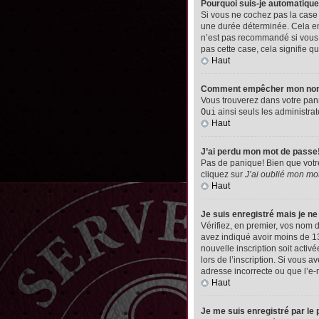
Pourquoi suis-je automatiq
Si vous ne cochez pas la cas
une durée déterminée. Cela emp
n’est pas recommandé si vous u
pas cette case, cela signifie qu
Haut
Comment empêcher mon nom d’
Vous trouverez dans votre pann
Oui
ainsi seuls les administrat
Haut
J’ai perdu mon mot de passe
Pas de panique! Bien que votre 
cliquez sur
J’ai oublié mon mo
Haut
Je suis enregistré mais je n
Vérifiez, en premier, vos nom d’
avez indiqué avoir moins de 13 
nouvelle inscription soit acti
lors de l’inscription. Si vous 
adresse incorrecte ou que l’e-ma
Haut
Je me suis enregistré par le