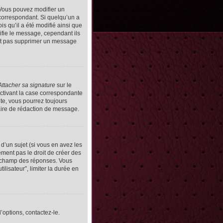
Vous pouvez modifier un
orrespondant. Si quelqu’un a
s qu’il a été modifié ainsi que
ifie le message, cependant ils
vent pas supprimer un message
Attacher sa signature
sur le
ctivant la case correspondante
uite, vous pourrez toujours
ire de rédaction de message.
d’un sujet (si vous en avez les
ment pas le droit de créer des
le champ des réponses. Vous
ilisateur”, limiter la durée en
’options, contactez-le.