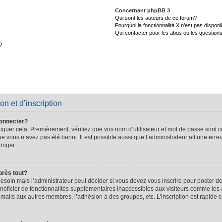
Concernant phpBB 3
Qui sont les auteurs de ce forum?
Pourquoi la fonctionnalité X n’est pas disponi
Qui contacter pour les abus ou les question
?
on et d’inscription
connecter?
quer cela. Premièrement, vérifiez que vos nom d’utilisateur et mot de passe sont cor
que vous n’avez pas été banni. Il est possible aussi que l’administrateur ait une erre
rriger.
près tout?
soin mais l’administrateur peut décider si vous devez vous inscrire pour poster de
énéficier de fonctionnalités supplémentaires inaccessibles aux visiteurs comme les 
-mails aux autres membres, l’adhésion à des groupes, etc. L’inscription est rapide e