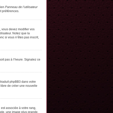
lien
Panneau de l’utilisateur
t préférences.
s, vous devez modifier vos
lisateur. Notez que la
c si vous n’êtes pas inscrit,
soit pas à l’heure. Signalez ce
e traduit phpBB3 dans votre
 libre de créer une nouvelle
 est associée à votre rang,
onde, une image plus grande,