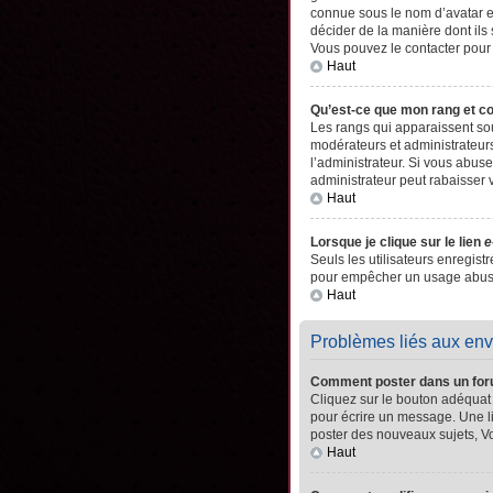
connue sous le nom d’avatar es
décider de la manière dont ils 
Vous pouvez le contacter pour
Haut
Qu’est-ce que mon rang et c
Les rangs qui apparaissent sou
modérateurs et administrateurs
l’administrateur. Si vous abu
administrateur peut rabaisser
Haut
Lorsque je clique sur le lien
e
Seuls les utilisateurs enregistr
pour empêcher un usage abusif 
Haut
Problèmes liés aux en
Comment poster dans un fo
Cliquez sur le bouton adéquat
pour écrire un message. Une l
poster des nouveaux sujets, 
Haut