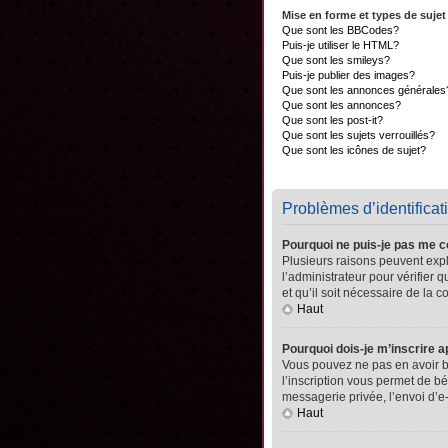
Mise en forme et types de sujet
Que sont les BBCodes?
Puis-je utiliser le HTML?
Que sont les smileys?
Puis-je publier des images?
Que sont les annonces générales
Que sont les annonces?
Que sont les post-it?
Que sont les sujets verrouillés?
Que sont les icônes de sujet?
Problèmes d’identificati
Pourquoi ne puis-je pas me 
Plusieurs raisons peuvent expli
l’administrateur pour vérifier 
et qu’il soit nécessaire de la co
Haut
Pourquoi dois-je m’inscrire a
Vous pouvez ne pas en avoir be
l’inscription vous permet de b
messagerie privée, l’envoi d’e
Haut