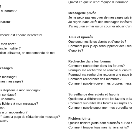
Qu’est-ce que le lien “L’équipe du forum”?
?
s du forum”?
Messagerie privée
Je ne peux pas envoyer de messages privé
isateur
Je reçois sans arrêt des messages indésira
J’ai reçu un e-mail ou un courrier abusif d’un
!
l’heure est encore incorrecte!
Amis et ignorés
Que sont mes listes d’amis et d’ignorés?
s mon nom?
Comment puis-je ajouter/supprimer des utilis
t le modifier?
d’ignorés?
d’un utilisateur, on me demande de me
Recherche dans les forums
Comment rechercher dans les forums?
messages
Pourquoi ma recherche ne renvoie aucun rés
Pourquoi ma recherche retourne une page b
un message?
Comment rechercher des membres?
à mes messages?
Comment puis-je trouver mes propres messa
lus d’options à mon sondage?
Surveillance des sujets et favoris
un sondage?
Quelle est la différence entre les favoris et l
à un forum?
Comment surveiller des forums ou sujets sp
es fichiers à mon message?
Comment puis-je supprimer mes surveillanc
ent?
 à un modérateur?
er” dans la page de rédaction de message?
Fichiers joints
alidé?
Quelles fichiers joints sont autorisés sur ce
Comment trouver tous mes fichiers joints?