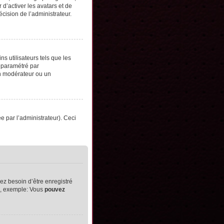
d’activer les avatars et de
écision de l’administrateur.
s utilisateurs tels que les
t paramétré par
un modérateur ou un
ée par l’administrateur). Ceci
ez besoin d’être enregistré
ts, exemple: Vous
pouvez