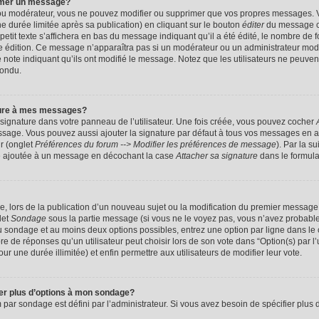
imer un message?
 ou modérateur, vous ne pouvez modifier ou supprimer que vos propres messages. 
 durée limitée après sa publication) en cliquant sur le bouton
éditer
du message c
it texte s’affichera en bas du message indiquant qu’il a été édité, le nombre de foi
ère édition. Ce message n’apparaîtra pas si un modérateur ou un administrateur mod
une note indiquant qu’ils ont modifié le message. Notez que les utilisateurs ne peu
pondu.
ture à mes messages?
signature dans votre panneau de l’utilisateur. Une fois créée, vous pouvez cocher
ssage. Vous pouvez aussi ajouter la signature par défaut à tous vos messages en a
ur (onglet
Préférences du forum --> Modifier les préférences de message
). Par la s
e ajoutée à un message en décochant la case
Attacher sa signature
dans le formula
ge, lors de la publication d’un nouveau sujet ou la modification du premier message 
let
Sondage
sous la partie message (si vous ne le voyez pas, vous n’avez probable
 du sondage et au moins deux options possibles, entrez une option par ligne dans 
 de réponses qu’un utilisateur peut choisir lors de son vote dans “Option(s) par l’ut
ur une durée illimitée) et enfin permettre aux utilisateurs de modifier leur vote.
ter plus d’options à mon sondage?
r sondage est défini par l’administrateur. Si vous avez besoin de spécifier plus d