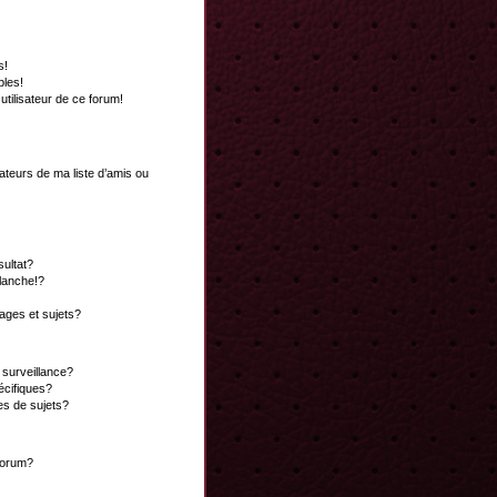
s!
bles!
 utilisateur de ce forum!
ateurs de ma liste d’amis ou
ultat?
lanche!?
ges et sujets?
a surveillance?
écifiques?
es de sujets?
 forum?