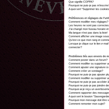
Que signifie COPPA?
Pourquoi ne puis-je pas m’inscrire
A quoi sert “Supprimer les cookie
Préférences et réglages de l’util
Comment modifier mes réglages?
Les heures ne sont pas correctes
J’ai changé mon fuseau horaire et 
Ma langue n’est pas dans la liste!
Comment afficher une image sou
Qu’est-ce que mon rang et commen
Lorsque je clique sur le lien
e-mail
connecter?
Problèmes liés aux envois de 
Comment poster dans un forum?
Comment modifier ou supprimer 
Comment ajouter une signature 
Comment créer un sondage?
Pourquoi ne puis-je pas ajouter p
Comment modifier ou supprimer 
Pourquoi ne puis-je pas accéder 
Pourquoi ne puis-je pas joindre d
Pourquoi ai-je reçu un avertissem
Comment rapporter des messages
A quoi sert le bouton “Sauvegard
Pourquoi mon message doit être v
Comment remonter mon sujet?