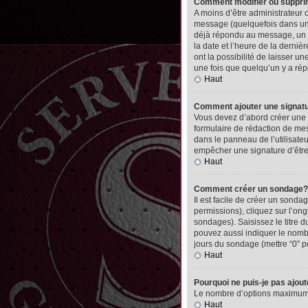
Comment modifier ou suppr
A moins d’être administrateur
message (quelquefois dans une
déjà répondu au message, un pet
la date et l’heure de la derni
ont la possibilité de laisser 
une fois que quelqu’un y a ré
Haut
Comment ajouter une signa
Vous devez d’abord créer une 
formulaire de rédaction de me
dans le panneau de l’utilisate
empêcher une signature d’êtr
Haut
Comment créer un sondage?
Il est facile de créer un sonda
permissions), cliquez sur l’ong
sondages). Saisissez le titre
pouvez aussi indiquer le nombre
jours du sondage (mettre “0” po
Haut
Pourquoi ne puis-je pas ajou
Le nombre d’options maximum pa
Haut