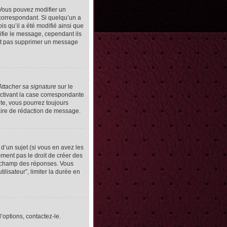
Vous pouvez modifier un
orrespondant. Si quelqu’un a
s qu’il a été modifié ainsi que
ifie le message, cependant ils
vent pas supprimer un message
Attacher sa signature
sur le
ctivant la case correspondante
uite, vous pourrez toujours
ire de rédaction de message.
d’un sujet (si vous en avez les
ment pas le droit de créer des
le champ des réponses. Vous
ilisateur”, limiter la durée en
’options, contactez-le.