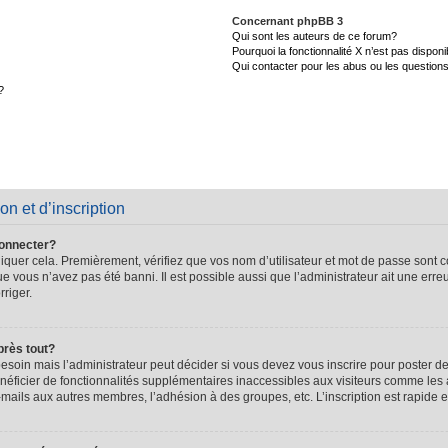
Concernant phpBB 3
Qui sont les auteurs de ce forum?
Pourquoi la fonctionnalité X n’est pas disponi
Qui contacter pour les abus ou les question
?
on et d’inscription
connecter?
quer cela. Premièrement, vérifiez que vos nom d’utilisateur et mot de passe sont cor
que vous n’avez pas été banni. Il est possible aussi que l’administrateur ait une erre
rriger.
près tout?
soin mais l’administrateur peut décider si vous devez vous inscrire pour poster de
énéficier de fonctionnalités supplémentaires inaccessibles aux visiteurs comme les 
-mails aux autres membres, l’adhésion à des groupes, etc. L’inscription est rapide e