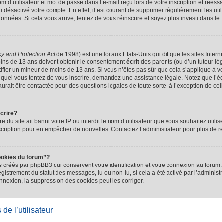
d’utilisateur et mot de passe dans l’e-mail reçu lors de votre inscription et réessa
u désactivé votre compte. En effet, il est courant de supprimer régulièrement les uti
 données. Si cela vous arrive, tentez de vous réinscrire et soyez plus investi dans le
cy and Protection Act
de 1998) est une loi aux Etats-Unis qui dit que les sites Intern
ins de 13 ans doivent obtenir le consentement
écrit
des parents (ou d’un tuteur lég
tifier un mineur de moins de 13 ans. Si vous n’êtes pas sûr que cela s’applique à 
 auquel vous tentez de vous inscrire, demandez une assistance légale. Notez que l’
saurait être contactée pour des questions légales de toute sorte, à l’exception de ce
scrire?
ire du site ait banni votre IP ou interdit le nom d’utilisateur que vous souhaitez utilis
scription pour en empêcher de nouvelles. Contactez l’administrateur pour plus de
ookies du forum”?
 créés par phpBB3 qui conservent votre identification et votre connexion au forum. 
registrement du statut des messages, lu ou non-lu, si cela a été activé par l’administ
exion, la suppression des cookies peut les corriger.
de l’utilisateur