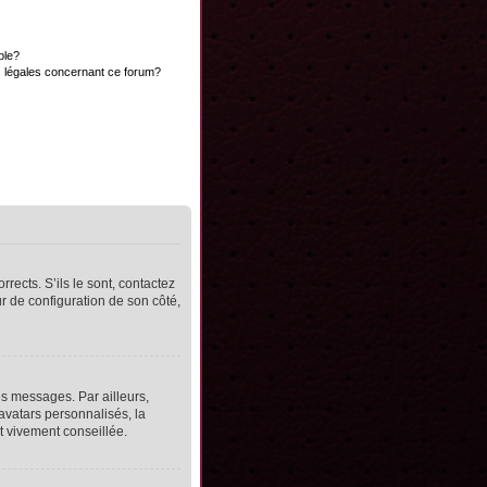
ble?
s légales concernant ce forum?
rects. S’ils le sont, contactez
ur de configuration de son côté,
s messages. Par ailleurs,
avatars personnalisés, la
t vivement conseillée.