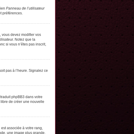
lien
Panneau de l’utilisateur
t préférences.
s, vous devez modifier vos
lisateur. Notez que la
c si vous n’êtes pas inscrit,
soit pas à l’heure. Signalez ce
e traduit phpBB3 dans votre
 libre de créer une nouvelle
 est associée à votre rang,
onde, une image plus grande,