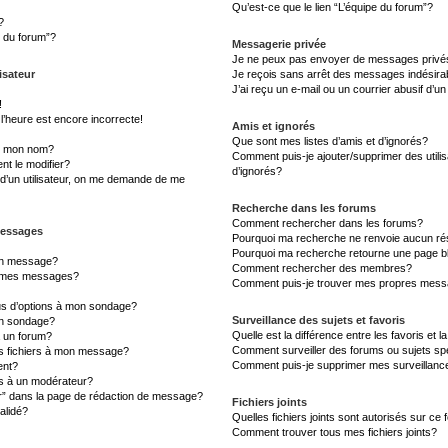
Qu’est-ce que le lien “L’équipe du forum”?
?
s du forum”?
Messagerie privée
Je ne peux pas envoyer de messages privé
isateur
Je reçois sans arrêt des messages indésira
J’ai reçu un e-mail ou un courrier abusif d’un
!
l’heure est encore incorrecte!
Amis et ignorés
Que sont mes listes d’amis et d’ignorés?
s mon nom?
Comment puis-je ajouter/supprimer des utilis
t le modifier?
d’ignorés?
d’un utilisateur, on me demande de me
Recherche dans les forums
Comment rechercher dans les forums?
messages
Pourquoi ma recherche ne renvoie aucun rés
Pourquoi ma recherche retourne une page b
un message?
Comment rechercher des membres?
à mes messages?
Comment puis-je trouver mes propres messa
lus d’options à mon sondage?
Surveillance des sujets et favoris
un sondage?
Quelle est la différence entre les favoris et l
à un forum?
Comment surveiller des forums ou sujets sp
es fichiers à mon message?
Comment puis-je supprimer mes surveillanc
ent?
 à un modérateur?
er” dans la page de rédaction de message?
Fichiers joints
alidé?
Quelles fichiers joints sont autorisés sur ce
Comment trouver tous mes fichiers joints?