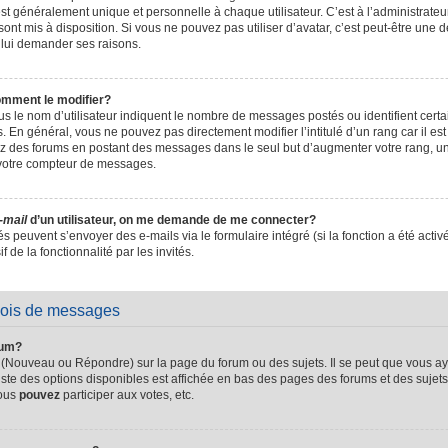
t généralement unique et personnelle à chaque utilisateur. C’est à l’administrateur 
sont mis à disposition. Si vous ne pouvez pas utiliser d’avatar, c’est peut-être une d
 lui demander ses raisons.
omment le modifier?
s le nom d’utilisateur indiquent le nombre de messages postés ou identifient certain
. En général, vous ne pouvez pas directement modifier l’intitulé d’un rang car il es
sez des forums en postant des messages dans le seul but d’augmenter votre rang, 
 votre compteur de messages.
-mail
d’un utilisateur, on me demande de me connecter?
és peuvent s’envoyer des e-mails via le formulaire intégré (si la fonction a été activ
de la fonctionnalité par les invités.
vois de messages
rum?
 (Nouveau ou Répondre) sur la page du forum ou des sujets. Il se peut que vous ay
iste des options disponibles est affichée en bas des pages des forums et des suje
Vous
pouvez
participer aux votes, etc.