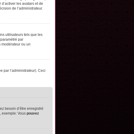
d’activer les avatars et de
écision de l’administrateur.
s utilisateurs tels que les
t paramétré par
un modérateur ou un
ée par l’administrateur). Ceci
ez besoin d’être enregistré
ts, exemple: Vous
pouvez