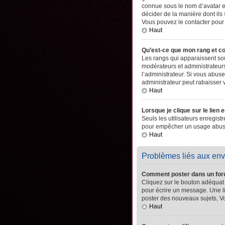
connue sous le nom d’avatar es
décider de la manière dont ils 
Vous pouvez le contacter pour
Haut
Qu’est-ce que mon rang et c
Les rangs qui apparaissent sou
modérateurs et administrateurs
l’administrateur. Si vous abu
administrateur peut rabaisser
Haut
Lorsque je clique sur le lien
e
Seuls les utilisateurs enregistr
pour empêcher un usage abusif 
Haut
Problèmes liés aux en
Comment poster dans un fo
Cliquez sur le bouton adéquat
pour écrire un message. Une l
poster des nouveaux sujets, 
Haut