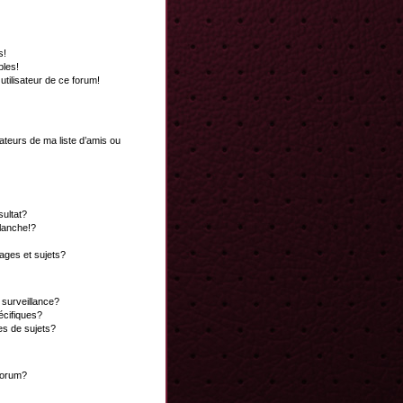
s!
bles!
 utilisateur de ce forum!
ateurs de ma liste d’amis ou
ultat?
lanche!?
ges et sujets?
a surveillance?
écifiques?
es de sujets?
 forum?