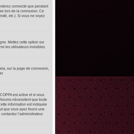
resterez connecté que pendant
se lors de la connexion. Ce
ité, etc.). Si vous ne voyez
igne
. Mettez cette option sur
 les utilisateurs invisibles.
cela, sur la page de connexion,
er.
n COPPA est active et si vous
s forums nécessitent que toute
ette information est indiquée
peut que vous ayez fourni une
, contactez l’administrateur.