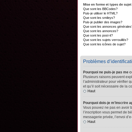
Mise en forme et types de sujet
Que sont les BBCodes?
Puis-je utiliser le HTML?
Que sont les smileys?
Puis-je publier des images?
Que sont les annonces générales
Que sont les annonces?
Que sont les post-it?
Que sont les sujets verrouillés?
Que sont les icônes de sujet?
Problèmes d’identificati
Pourquoi ne puis-je pas me 
Plusieurs raisons peuvent expli
l’administrateur pour vérifier 
et qu’il soit nécessaire de la co
Haut
Pourquoi dois-je m’inscrire a
Vous pouvez ne pas en avoir be
l’inscription vous permet de b
messagerie privée, l’envoi d’e
Haut