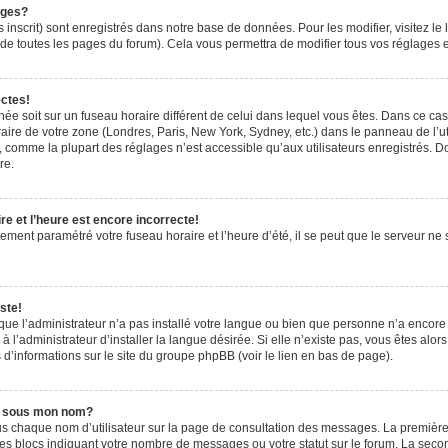
ages?
 inscrit) sont enregistrés dans notre base de données. Pour les modifier, visitez le 
de toutes les pages du forum). Cela vous permettra de modifier tous vos réglages e
ectes!
ichée soit sur un fuseau horaire différent de celui dans lequel vous êtes. Dans ce ca
aire de votre zone (Londres, Paris, New York, Sydney, etc.) dans le panneau de l’uti
 comme la plupart des réglages n’est accessible qu’aux utilisateurs enregistrés. Don
re.
e et l’heure est encore incorrecte!
tement paramétré votre fuseau horaire et l’heure d’été, il se peut que le serveur ne 
ste!
 que l’administrateur n’a pas installé votre langue ou bien que personne n’a encor
’administrateur d’installer la langue désirée. Si elle n’existe pas, vous êtes alors
 d’informations sur le site du groupe phpBB (voir le lien en bas de page).
e sous mon nom?
us chaque nom d’utilisateur sur la page de consultation des messages. La première
es blocs indiquant votre nombre de messages ou votre statut sur le forum. La sec