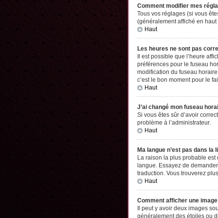
Comment modifier mes régl
Tous vos réglages (si vous êtes
(généralement affiché en haut 
Haut
Les heures ne sont pas corr
Il est possible que l’heure aff
préférences pour le fuseau hor
modification du fuseau horaire,
c’est le bon moment pour le fai
Haut
J’ai changé mon fuseau horair
Si vous êtes sûr d’avoir correc
problème à l’administrateur.
Haut
Ma langue n’est pas dans la li
La raison la plus probable est
langue. Essayez de demander à l
traduction. Vous trouverez plus
Haut
Comment afficher une imag
Il peut y avoir deux images so
généralement des étoiles ou d