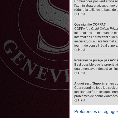
Commencez par vérifier vos nom 
l’administrateur ait supprimé o
réduire la taille de la base de
Haut
Que signifie COPPA?
COPPA (ou
Child Online Priva
informations de mineurs de mo
informations permettant d’iden
inscrivez, ou au site Internet
fournir de conseil légal et ne 
Haut
Pourquoi ne puis-je pas m’in
Il est possible que le propriéta
également avoir désactivé l’in
Haut
A quoi sert “Supprimer les c
Cela supprime tous les cookies
fonctionnalités telles que l’en
problèmes de connexion/déconn
Haut
Préférences et réglages 