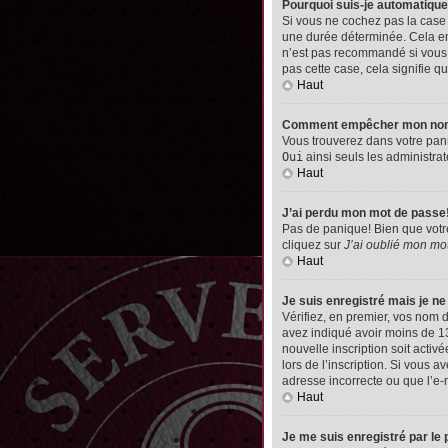
Pourquoi suis-je automatiq
Si vous ne cochez pas la cas
une durée déterminée. Cela emp
n’est pas recommandé si vous u
pas cette case, cela signifie qu
Haut
Comment empêcher mon nom d’
Vous trouverez dans votre pann
Oui
ainsi seuls les administrat
Haut
J’ai perdu mon mot de passe
Pas de panique! Bien que votre 
cliquez sur
J’ai oublié mon mo
Haut
Je suis enregistré mais je n
Vérifiez, en premier, vos nom d’
avez indiqué avoir moins de 13 
nouvelle inscription soit acti
lors de l’inscription. Si vous 
adresse incorrecte ou que l’e-ma
Haut
Je me suis enregistré par le