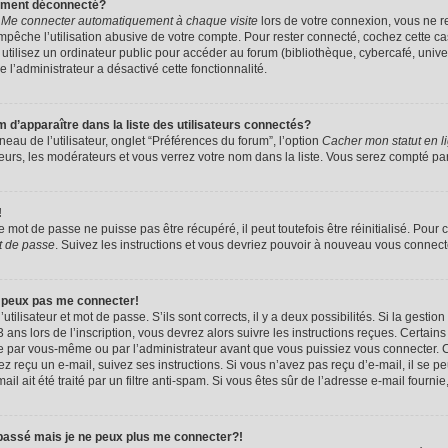
uement déconnecté?
e
Me connecter automatiquement à chaque visite
lors de votre connexion, vous ne 
êche l’utilisation abusive de votre compte. Pour rester connecté, cochez cette ca
tilisez un ordinateur public pour accéder au forum (bibliothèque, cybercafé, univers
e l’administrateur a désactivé cette fonctionnalité.
apparaître dans la liste des utilisateurs connectés?
eau de l’utilisateur, onglet “Préférences du forum”, l’option
Cacher mon statut en l
eurs, les modérateurs et vous verrez votre nom dans la liste. Vous serez compté parmi
!
mot de passe ne puisse pas être récupéré, il peut toutefois être réinitialisé. Pour 
t de passe
. Suivez les instructions et vous devriez pouvoir à nouveau vous connect
e peux pas me connecter!
utilisateur et mot de passe. S’ils sont corrects, il y a deux possibilités. Si la gestio
ans lors de l’inscription, vous devrez alors suivre les instructions reçues. Certain
vée par vous-même ou par l’administrateur avant que vous puissiez vous connecter. C
avez reçu un e-mail, suivez ses instructions. Si vous n’avez pas reçu d’e-mail, il se 
il ait été traité par un filtre anti-spam. Si vous êtes sûr de l’adresse e-mail fournie
 passé mais je ne peux plus me connecter?!