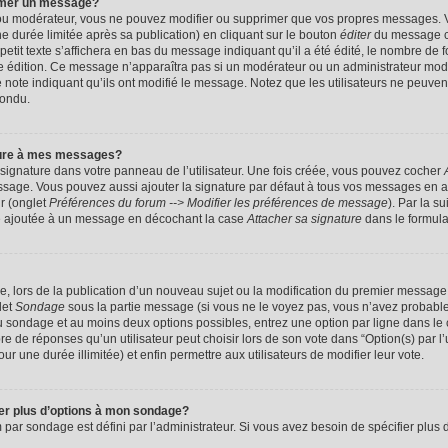
imer un message?
 ou modérateur, vous ne pouvez modifier ou supprimer que vos propres messages. 
 durée limitée après sa publication) en cliquant sur le bouton
éditer
du message c
it texte s’affichera en bas du message indiquant qu’il a été édité, le nombre de foi
ère édition. Ce message n’apparaîtra pas si un modérateur ou un administrateur mod
une note indiquant qu’ils ont modifié le message. Notez que les utilisateurs ne peu
pondu.
ture à mes messages?
signature dans votre panneau de l’utilisateur. Une fois créée, vous pouvez cocher
ssage. Vous pouvez aussi ajouter la signature par défaut à tous vos messages en a
ur (onglet
Préférences du forum --> Modifier les préférences de message
). Par la s
e ajoutée à un message en décochant la case
Attacher sa signature
dans le formula
ge, lors de la publication d’un nouveau sujet ou la modification du premier message 
let
Sondage
sous la partie message (si vous ne le voyez pas, vous n’avez probable
 du sondage et au moins deux options possibles, entrez une option par ligne dans 
 de réponses qu’un utilisateur peut choisir lors de son vote dans “Option(s) par l’ut
ur une durée illimitée) et enfin permettre aux utilisateurs de modifier leur vote.
ter plus d’options à mon sondage?
r sondage est défini par l’administrateur. Si vous avez besoin de spécifier plus d