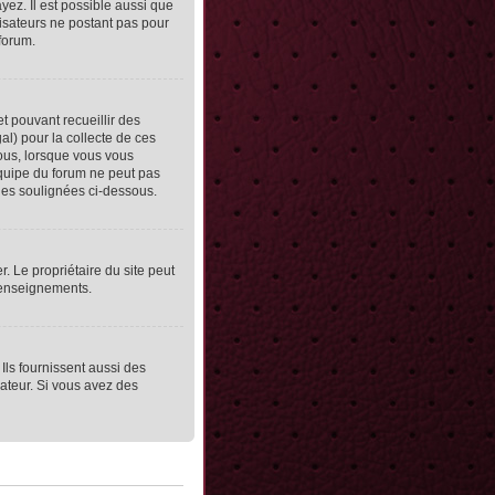
yez. Il est possible aussi que
lisateurs ne postant pas pour
 forum.
et pouvant recueillir des
al) pour la collecte de ces
vous, lorsque vous vous
équipe du forum ne peut pas
lles soulignées ci-dessous.
er. Le propriétaire du site peut
 renseignements.
Ils fournissent aussi des
rateur. Si vous avez des