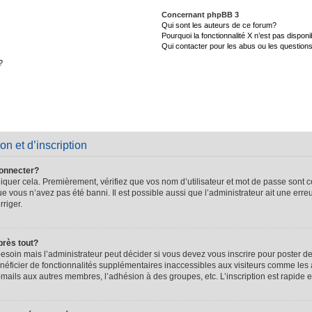
Concernant phpBB 3
Qui sont les auteurs de ce forum?
Pourquoi la fonctionnalité X n’est pas disponi
Qui contacter pour les abus ou les question
?
on et d’inscription
connecter?
quer cela. Premièrement, vérifiez que vos nom d’utilisateur et mot de passe sont cor
que vous n’avez pas été banni. Il est possible aussi que l’administrateur ait une erre
rriger.
près tout?
soin mais l’administrateur peut décider si vous devez vous inscrire pour poster de
énéficier de fonctionnalités supplémentaires inaccessibles aux visiteurs comme les 
-mails aux autres membres, l’adhésion à des groupes, etc. L’inscription est rapide e