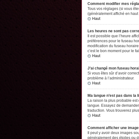
Comment modifier mes régl
Tous vos réglages (si vous êtes
(généralement affiché en haut 
Haut
Les heures ne sont pas corr
Il est possible que l’heure aff
préférences pour le fuseau hor
modification du fuseau horaire,
c’est le bon moment pour le fai
Haut
J’ai changé mon fuseau horair
Si vous êtes sûr d’avoir correc
problème à l’administrateur.
Haut
Ma langue n’est pas dans la li
La raison la plus probable est
langue. Essayez de demander à l
traduction. Vous trouverez plus
Haut
Comment afficher une imag
Il peut y avoir deux images so
généralement des étoiles ou d