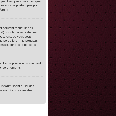
yez. Il est possible aussi que
lisateurs ne postant pas pour
 forum.
et pouvant recueillir des
al) pour la collecte de ces
vous, lorsque vous vous
équipe du forum ne peut pas
lles soulignées ci-dessous.
er. Le propriétaire du site peut
 renseignements.
Ils fournissent aussi des
rateur. Si vous avez des