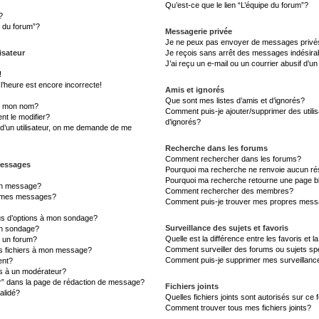
Qu’est-ce que le lien “L’équipe du forum”?
?
s du forum”?
Messagerie privée
Je ne peux pas envoyer de messages privé
isateur
Je reçois sans arrêt des messages indésira
J’ai reçu un e-mail ou un courrier abusif d’un
!
l’heure est encore incorrecte!
Amis et ignorés
Que sont mes listes d’amis et d’ignorés?
s mon nom?
Comment puis-je ajouter/supprimer des utilis
t le modifier?
d’ignorés?
d’un utilisateur, on me demande de me
Recherche dans les forums
Comment rechercher dans les forums?
messages
Pourquoi ma recherche ne renvoie aucun rés
Pourquoi ma recherche retourne une page b
un message?
Comment rechercher des membres?
à mes messages?
Comment puis-je trouver mes propres messa
lus d’options à mon sondage?
Surveillance des sujets et favoris
un sondage?
Quelle est la différence entre les favoris et l
à un forum?
Comment surveiller des forums ou sujets sp
es fichiers à mon message?
Comment puis-je supprimer mes surveillanc
ent?
 à un modérateur?
er” dans la page de rédaction de message?
Fichiers joints
alidé?
Quelles fichiers joints sont autorisés sur ce
Comment trouver tous mes fichiers joints?