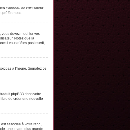
lien
Panneau de l’utilisateur
t préférences.
s, vous devez modifier vos
lisateur. Notez que la
c si vous n’êtes pas inscrit,
soit pas à l’heure. Signalez ce
e traduit phpBB3 dans votre
 libre de créer une nouvelle
 est associée à votre rang,
onde, une image plus grande,