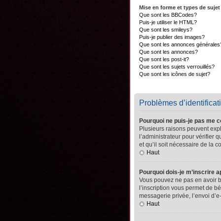
Mise en forme et types de sujet
Que sont les BBCodes?
Puis-je utiliser le HTML?
Que sont les smileys?
Puis-je publier des images?
Que sont les annonces générales
Que sont les annonces?
Que sont les post-it?
Que sont les sujets verrouillés?
Que sont les icônes de sujet?
Problèmes d’identificati
Pourquoi ne puis-je pas me 
Plusieurs raisons peuvent expli
l’administrateur pour vérifier 
et qu’il soit nécessaire de la co
Haut
Pourquoi dois-je m’inscrire a
Vous pouvez ne pas en avoir be
l’inscription vous permet de b
messagerie privée, l’envoi d’e
Haut