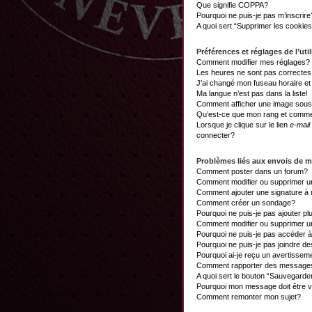
Que signifie COPPA?
Pourquoi ne puis-je pas m’inscrire
A quoi sert “Supprimer les cookie
Préférences et réglages de l’util
Comment modifier mes réglages?
Les heures ne sont pas correctes
J’ai changé mon fuseau horaire et 
Ma langue n’est pas dans la liste!
Comment afficher une image sou
Qu’est-ce que mon rang et commen
Lorsque je clique sur le lien
e-mail
connecter?
Problèmes liés aux envois de 
Comment poster dans un forum?
Comment modifier ou supprimer 
Comment ajouter une signature 
Comment créer un sondage?
Pourquoi ne puis-je pas ajouter p
Comment modifier ou supprimer 
Pourquoi ne puis-je pas accéder 
Pourquoi ne puis-je pas joindre d
Pourquoi ai-je reçu un avertissem
Comment rapporter des messages
A quoi sert le bouton “Sauvegard
Pourquoi mon message doit être v
Comment remonter mon sujet?