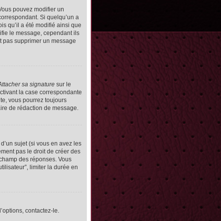
Vous pouvez modifier un
orrespondant. Si quelqu’un a
s qu’il a été modifié ainsi que
ifie le message, cependant ils
vent pas supprimer un message
Attacher sa signature
sur le
ctivant la case correspondante
uite, vous pourrez toujours
ire de rédaction de message.
d’un sujet (si vous en avez les
ment pas le droit de créer des
le champ des réponses. Vous
ilisateur”, limiter la durée en
’options, contactez-le.