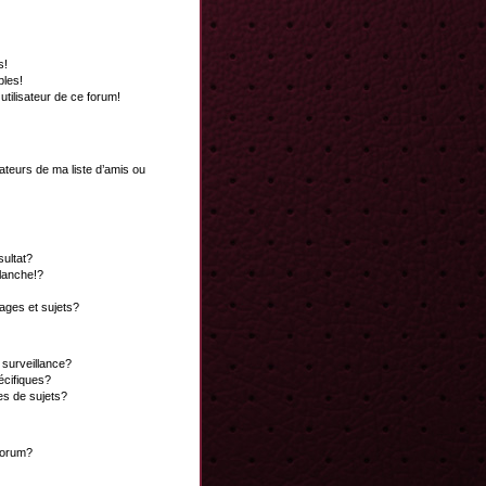
s!
bles!
 utilisateur de ce forum!
ateurs de ma liste d’amis ou
ultat?
lanche!?
ges et sujets?
a surveillance?
écifiques?
es de sujets?
 forum?