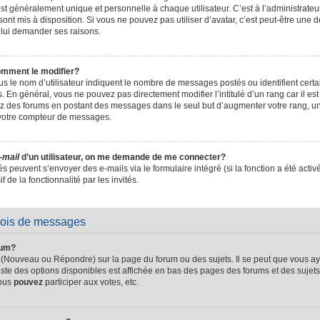
t généralement unique et personnelle à chaque utilisateur. C’est à l’administrateur 
sont mis à disposition. Si vous ne pouvez pas utiliser d’avatar, c’est peut-être une d
 lui demander ses raisons.
omment le modifier?
s le nom d’utilisateur indiquent le nombre de messages postés ou identifient certain
. En général, vous ne pouvez pas directement modifier l’intitulé d’un rang car il es
sez des forums en postant des messages dans le seul but d’augmenter votre rang, 
 votre compteur de messages.
-mail
d’un utilisateur, on me demande de me connecter?
és peuvent s’envoyer des e-mails via le formulaire intégré (si la fonction a été activ
de la fonctionnalité par les invités.
vois de messages
rum?
 (Nouveau ou Répondre) sur la page du forum ou des sujets. Il se peut que vous ay
iste des options disponibles est affichée en bas des pages des forums et des suje
Vous
pouvez
participer aux votes, etc.