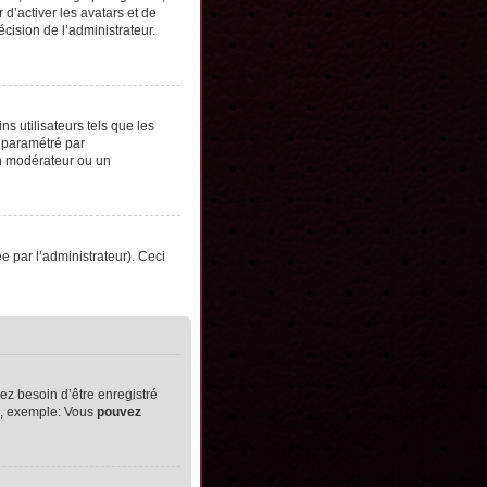
d’activer les avatars et de
écision de l’administrateur.
s utilisateurs tels que les
t paramétré par
un modérateur ou un
ée par l’administrateur). Ceci
ez besoin d’être enregistré
ts, exemple: Vous
pouvez