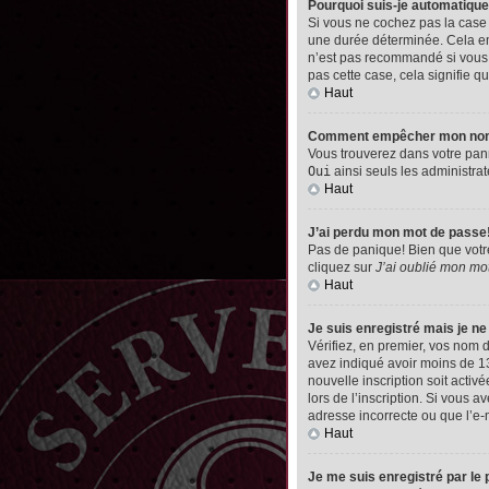
Pourquoi suis-je automatiq
Si vous ne cochez pas la cas
une durée déterminée. Cela emp
n’est pas recommandé si vous u
pas cette case, cela signifie qu
Haut
Comment empêcher mon nom d’
Vous trouverez dans votre pann
Oui
ainsi seuls les administrat
Haut
J’ai perdu mon mot de passe
Pas de panique! Bien que votre 
cliquez sur
J’ai oublié mon mo
Haut
Je suis enregistré mais je n
Vérifiez, en premier, vos nom d’
avez indiqué avoir moins de 13 
nouvelle inscription soit acti
lors de l’inscription. Si vous 
adresse incorrecte ou que l’e-ma
Haut
Je me suis enregistré par le