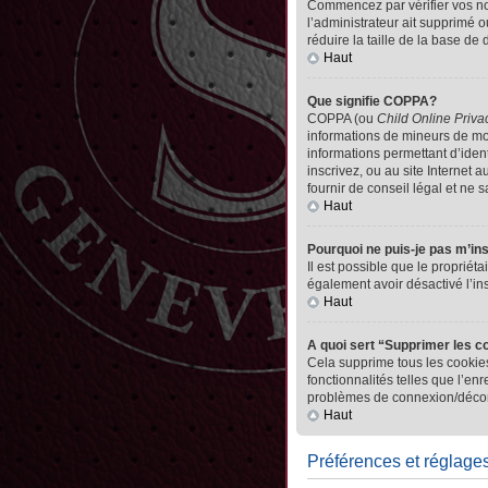
Commencez par vérifier vos nom 
l’administrateur ait supprimé o
réduire la taille de la base de
Haut
Que signifie COPPA?
COPPA (ou
Child Online Priva
informations de mineurs de mo
informations permettant d’iden
inscrivez, ou au site Internet
fournir de conseil légal et ne 
Haut
Pourquoi ne puis-je pas m’in
Il est possible que le propriéta
également avoir désactivé l’in
Haut
A quoi sert “Supprimer les c
Cela supprime tous les cookies
fonctionnalités telles que l’en
problèmes de connexion/déconn
Haut
Préférences et réglages 