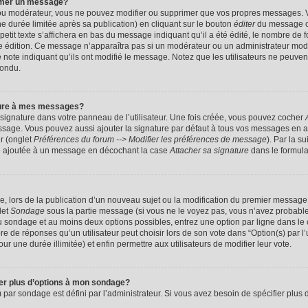
imer un message?
 ou modérateur, vous ne pouvez modifier ou supprimer que vos propres messages. 
 durée limitée après sa publication) en cliquant sur le bouton
éditer
du message c
it texte s’affichera en bas du message indiquant qu’il a été édité, le nombre de foi
ère édition. Ce message n’apparaîtra pas si un modérateur ou un administrateur mod
une note indiquant qu’ils ont modifié le message. Notez que les utilisateurs ne peu
pondu.
ture à mes messages?
signature dans votre panneau de l’utilisateur. Une fois créée, vous pouvez cocher
ssage. Vous pouvez aussi ajouter la signature par défaut à tous vos messages en a
ur (onglet
Préférences du forum --> Modifier les préférences de message
). Par la s
e ajoutée à un message en décochant la case
Attacher sa signature
dans le formula
ge, lors de la publication d’un nouveau sujet ou la modification du premier message 
let
Sondage
sous la partie message (si vous ne le voyez pas, vous n’avez probable
 du sondage et au moins deux options possibles, entrez une option par ligne dans 
 de réponses qu’un utilisateur peut choisir lors de son vote dans “Option(s) par l’ut
ur une durée illimitée) et enfin permettre aux utilisateurs de modifier leur vote.
ter plus d’options à mon sondage?
r sondage est défini par l’administrateur. Si vous avez besoin de spécifier plus d