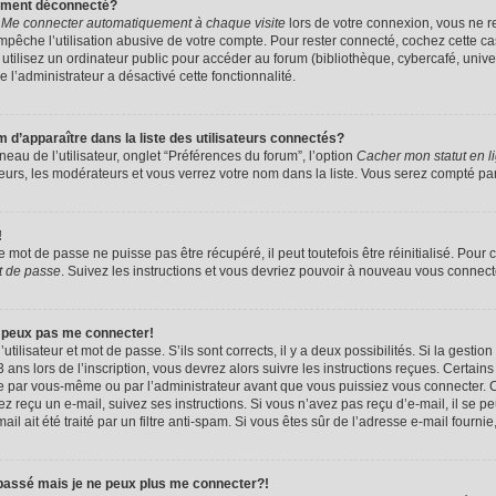
uement déconnecté?
e
Me connecter automatiquement à chaque visite
lors de votre connexion, vous ne 
êche l’utilisation abusive de votre compte. Pour rester connecté, cochez cette ca
tilisez un ordinateur public pour accéder au forum (bibliothèque, cybercafé, univers
e l’administrateur a désactivé cette fonctionnalité.
apparaître dans la liste des utilisateurs connectés?
eau de l’utilisateur, onglet “Préférences du forum”, l’option
Cacher mon statut en l
eurs, les modérateurs et vous verrez votre nom dans la liste. Vous serez compté parmi
!
mot de passe ne puisse pas être récupéré, il peut toutefois être réinitialisé. Pour 
t de passe
. Suivez les instructions et vous devriez pouvoir à nouveau vous connect
e peux pas me connecter!
utilisateur et mot de passe. S’ils sont corrects, il y a deux possibilités. Si la gestio
ans lors de l’inscription, vous devrez alors suivre les instructions reçues. Certain
vée par vous-même ou par l’administrateur avant que vous puissiez vous connecter. C
avez reçu un e-mail, suivez ses instructions. Si vous n’avez pas reçu d’e-mail, il se 
il ait été traité par un filtre anti-spam. Si vous êtes sûr de l’adresse e-mail fournie
 passé mais je ne peux plus me connecter?!