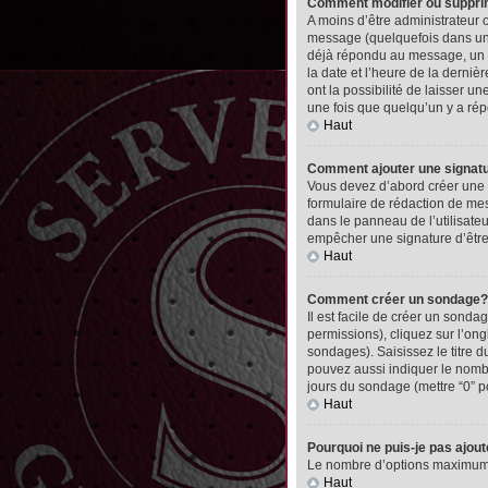
Comment modifier ou suppr
A moins d’être administrateur
message (quelquefois dans une
déjà répondu au message, un pet
la date et l’heure de la derni
ont la possibilité de laisser 
une fois que quelqu’un y a ré
Haut
Comment ajouter une signa
Vous devez d’abord créer une 
formulaire de rédaction de me
dans le panneau de l’utilisate
empêcher une signature d’êtr
Haut
Comment créer un sondage?
Il est facile de créer un sonda
permissions), cliquez sur l’ong
sondages). Saisissez le titre
pouvez aussi indiquer le nombre
jours du sondage (mettre “0” po
Haut
Pourquoi ne puis-je pas ajou
Le nombre d’options maximum pa
Haut