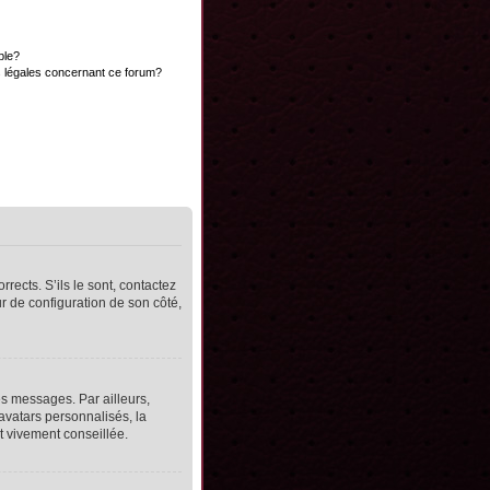
ble?
s légales concernant ce forum?
rects. S’ils le sont, contactez
ur de configuration de son côté,
s messages. Par ailleurs,
avatars personnalisés, la
t vivement conseillée.