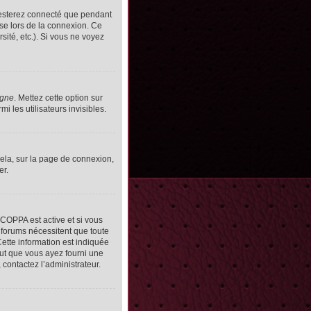
resterez connecté que pendant
se lors de la connexion. Ce
ité, etc.). Si vous ne voyez
igne
. Mettez cette option sur
 les utilisateurs invisibles.
cela, sur la page de connexion,
er.
n COPPA est active et si vous
s forums nécessitent que toute
ette information est indiquée
peut que vous ayez fourni une
, contactez l’administrateur.