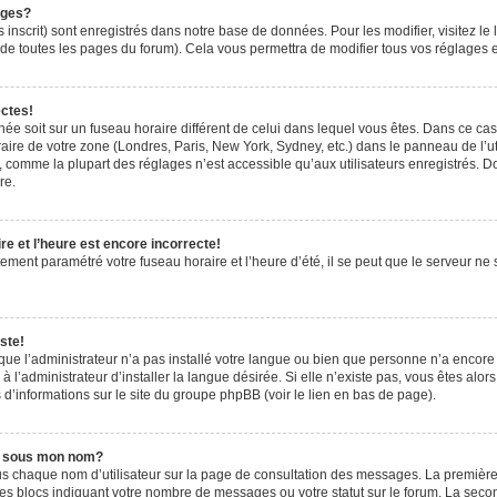
ages?
 inscrit) sont enregistrés dans notre base de données. Pour les modifier, visitez le 
de toutes les pages du forum). Cela vous permettra de modifier tous vos réglages e
ectes!
ichée soit sur un fuseau horaire différent de celui dans lequel vous êtes. Dans ce ca
aire de votre zone (Londres, Paris, New York, Sydney, etc.) dans le panneau de l’uti
 comme la plupart des réglages n’est accessible qu’aux utilisateurs enregistrés. Don
re.
e et l’heure est encore incorrecte!
tement paramétré votre fuseau horaire et l’heure d’été, il se peut que le serveur ne 
ste!
 que l’administrateur n’a pas installé votre langue ou bien que personne n’a encor
’administrateur d’installer la langue désirée. Si elle n’existe pas, vous êtes alors
 d’informations sur le site du groupe phpBB (voir le lien en bas de page).
e sous mon nom?
us chaque nom d’utilisateur sur la page de consultation des messages. La première
es blocs indiquant votre nombre de messages ou votre statut sur le forum. La sec