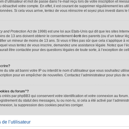
d’utilisateur et mot de passe dans l’e-mail reçu lors de votre inscription et réessa
u désactivé votre compte. En effet, il est courant de supprimer régulièrement les uti
 données. Si cela vous arrive, tentez de vous réinscrire et soyez plus investi dans le
cy and Protection Act
de 1998) est une loi aux Etats-Unis qui dit que les sites Intern
ins de 13 ans doivent obtenir le consentement
écrit
des parents (ou d’un tuteur lég
tifier un mineur de moins de 13 ans. Si vous n’êtes pas sûr que cela s’applique à 
 auquel vous tentez de vous inscrire, demandez une assistance légale. Notez que l’
saurait être contactée pour des questions légales de toute sorte, à l’exception de ce
scrire?
ire du site ait banni votre IP ou interdit le nom d’utilisateur que vous souhaitez utilis
scription pour en empêcher de nouvelles. Contactez l’administrateur pour plus de
ookies du forum”?
 créés par phpBB3 qui conservent votre identification et votre connexion au forum. 
registrement du statut des messages, lu ou non-lu, si cela a été activé par l’administ
exion, la suppression des cookies peut les corriger.
de l’utilisateur