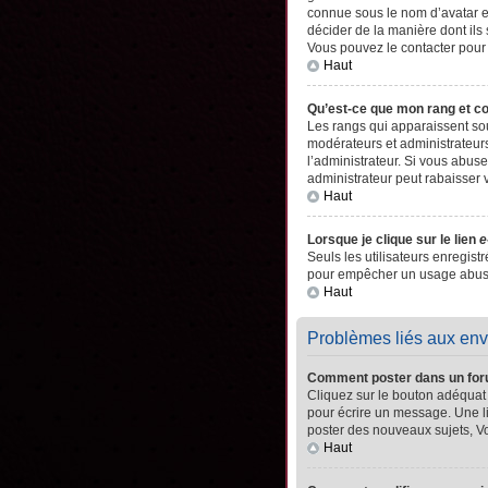
connue sous le nom d’avatar es
décider de la manière dont ils 
Vous pouvez le contacter pour
Haut
Qu’est-ce que mon rang et c
Les rangs qui apparaissent sou
modérateurs et administrateurs
l’administrateur. Si vous abu
administrateur peut rabaisser
Haut
Lorsque je clique sur le lien
e
Seuls les utilisateurs enregistr
pour empêcher un usage abusif 
Haut
Problèmes liés aux en
Comment poster dans un fo
Cliquez sur le bouton adéquat
pour écrire un message. Une l
poster des nouveaux sujets, 
Haut