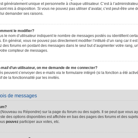
t généralement unique et personnelle à chaque utilisateur. C’est à l’administrateur 
sont mis à disposition. Si vous ne pouvez pas utiliser d’avatar, c’est peut-être une d
 lui demander ses raisons.
omment le modifier?
s le nom d’utilisateur indiquent le nombre de messages postés ou identifient certain
. En général, vous ne pouvez pas directement modifier l’intitulé d’un rang car il es
sez des forums en postant des messages dans le seul but d’augmenter votre rang, 
 votre compteur de messages.
-mail
d’un utilisateur, on me demande de me connecter?
és peuvent s’envoyer des e-mails via le formulaire intégré (si la fonction a été activ
de la fonctionnalité par les invités.
vois de messages
rum?
 (Nouveau ou Répondre) sur la page du forum ou des sujets. Il se peut que vous ay
iste des options disponibles est affichée en bas des pages des forums et des suje
Vous
pouvez
participer aux votes, etc.