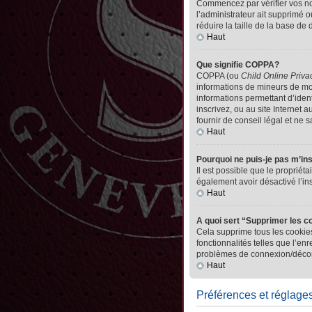
Commencez par vérifier vos nom 
l’administrateur ait supprimé o
réduire la taille de la base de
Haut
Que signifie COPPA?
COPPA (ou
Child Online Priva
informations de mineurs de mo
informations permettant d’iden
inscrivez, ou au site Internet
fournir de conseil légal et ne 
Haut
Pourquoi ne puis-je pas m’in
Il est possible que le propriéta
également avoir désactivé l’in
Haut
A quoi sert “Supprimer les c
Cela supprime tous les cookies
fonctionnalités telles que l’en
problèmes de connexion/déconn
Haut
Préférences et réglages 