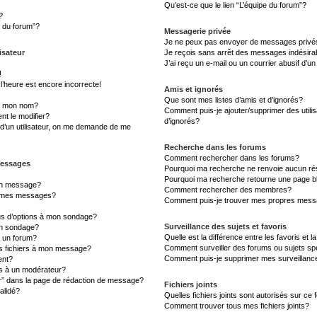
Qu’est-ce que le lien “L’équipe du forum”?
?
s du forum”?
Messagerie privée
Je ne peux pas envoyer de messages privé
isateur
Je reçois sans arrêt des messages indésira
J’ai reçu un e-mail ou un courrier abusif d’un
!
l’heure est encore incorrecte!
Amis et ignorés
Que sont mes listes d’amis et d’ignorés?
s mon nom?
Comment puis-je ajouter/supprimer des utilis
t le modifier?
d’ignorés?
d’un utilisateur, on me demande de me
Recherche dans les forums
Comment rechercher dans les forums?
messages
Pourquoi ma recherche ne renvoie aucun rés
Pourquoi ma recherche retourne une page b
un message?
Comment rechercher des membres?
à mes messages?
Comment puis-je trouver mes propres messa
lus d’options à mon sondage?
Surveillance des sujets et favoris
un sondage?
Quelle est la différence entre les favoris et l
à un forum?
Comment surveiller des forums ou sujets sp
es fichiers à mon message?
Comment puis-je supprimer mes surveillanc
ent?
 à un modérateur?
er” dans la page de rédaction de message?
Fichiers joints
alidé?
Quelles fichiers joints sont autorisés sur ce
Comment trouver tous mes fichiers joints?