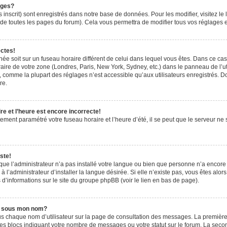
ages?
 inscrit) sont enregistrés dans notre base de données. Pour les modifier, visitez le 
de toutes les pages du forum). Cela vous permettra de modifier tous vos réglages e
ectes!
ichée soit sur un fuseau horaire différent de celui dans lequel vous êtes. Dans ce ca
aire de votre zone (Londres, Paris, New York, Sydney, etc.) dans le panneau de l’uti
 comme la plupart des réglages n’est accessible qu’aux utilisateurs enregistrés. Don
re.
e et l’heure est encore incorrecte!
tement paramétré votre fuseau horaire et l’heure d’été, il se peut que le serveur ne 
ste!
 que l’administrateur n’a pas installé votre langue ou bien que personne n’a encor
’administrateur d’installer la langue désirée. Si elle n’existe pas, vous êtes alors
 d’informations sur le site du groupe phpBB (voir le lien en bas de page).
e sous mon nom?
us chaque nom d’utilisateur sur la page de consultation des messages. La première
es blocs indiquant votre nombre de messages ou votre statut sur le forum. La sec