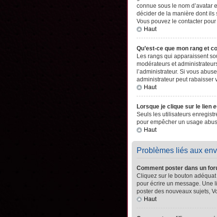
connue sous le nom d’avatar es
décider de la manière dont ils 
Vous pouvez le contacter pour
Haut
Qu’est-ce que mon rang et c
Les rangs qui apparaissent sou
modérateurs et administrateurs
l’administrateur. Si vous abu
administrateur peut rabaisser
Haut
Lorsque je clique sur le lien
e
Seuls les utilisateurs enregistr
pour empêcher un usage abusif 
Haut
Problèmes liés aux en
Comment poster dans un fo
Cliquez sur le bouton adéquat
pour écrire un message. Une l
poster des nouveaux sujets, 
Haut