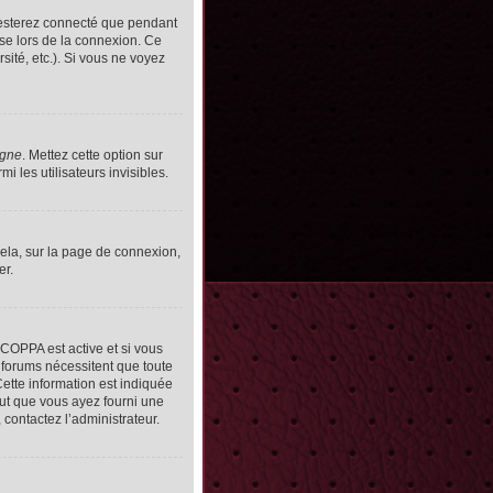
resterez connecté que pendant
se lors de la connexion. Ce
ité, etc.). Si vous ne voyez
igne
. Mettez cette option sur
 les utilisateurs invisibles.
cela, sur la page de connexion,
er.
n COPPA est active et si vous
s forums nécessitent que toute
ette information est indiquée
peut que vous ayez fourni une
, contactez l’administrateur.