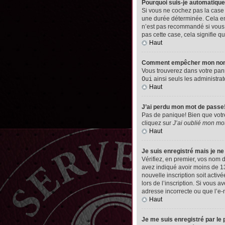
Pourquoi suis-je automatiq
Si vous ne cochez pas la cas
une durée déterminée. Cela emp
n’est pas recommandé si vous u
pas cette case, cela signifie qu
Haut
Comment empêcher mon nom d’
Vous trouverez dans votre pann
Oui
ainsi seuls les administrat
Haut
J’ai perdu mon mot de passe
Pas de panique! Bien que votre 
cliquez sur
J’ai oublié mon mo
Haut
Je suis enregistré mais je n
Vérifiez, en premier, vos nom d’
avez indiqué avoir moins de 13 
nouvelle inscription soit acti
lors de l’inscription. Si vous 
adresse incorrecte ou que l’e-ma
Haut
Je me suis enregistré par le