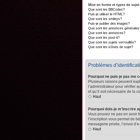
Mise en forme et types de sujet
Que sont les BBCodes?
Puis-je utiliser le HTML?
Que sont les smileys?
Puis-je publier des images?
Que sont les annonces générales
Que sont les annonces?
Que sont les post-it?
Que sont les sujets verrouillés?
Que sont les icônes de sujet?
Problèmes d’identificati
Pourquoi ne puis-je pas me 
Plusieurs raisons peuvent expli
l’administrateur pour vérifier 
et qu’il soit nécessaire de la co
Haut
Pourquoi dois-je m’inscrire a
Vous pouvez ne pas en avoir be
l’inscription vous permet de b
messagerie privée, l’envoi d’e
Haut