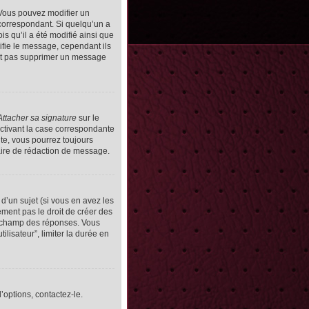
Vous pouvez modifier un
orrespondant. Si quelqu’un a
s qu’il a été modifié ainsi que
ifie le message, cependant ils
vent pas supprimer un message
Attacher sa signature
sur le
ctivant la case correspondante
uite, vous pourrez toujours
ire de rédaction de message.
d’un sujet (si vous en avez les
ment pas le droit de créer des
le champ des réponses. Vous
ilisateur”, limiter la durée en
’options, contactez-le.