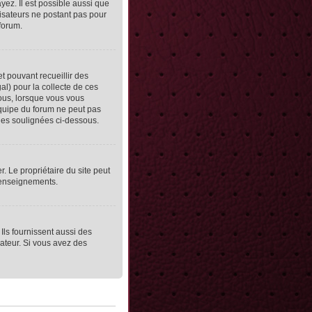
yez. Il est possible aussi que
lisateurs ne postant pas pour
 forum.
et pouvant recueillir des
al) pour la collecte de ces
vous, lorsque vous vous
équipe du forum ne peut pas
lles soulignées ci-dessous.
er. Le propriétaire du site peut
 renseignements.
Ils fournissent aussi des
rateur. Si vous avez des