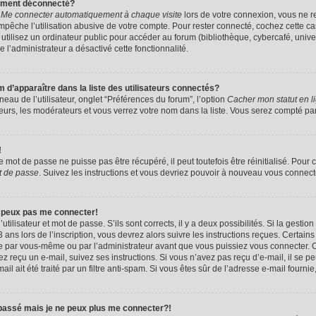
uement déconnecté?
e
Me connecter automatiquement à chaque visite
lors de votre connexion, vous ne 
êche l’utilisation abusive de votre compte. Pour rester connecté, cochez cette ca
tilisez un ordinateur public pour accéder au forum (bibliothèque, cybercafé, univers
e l’administrateur a désactivé cette fonctionnalité.
apparaître dans la liste des utilisateurs connectés?
eau de l’utilisateur, onglet “Préférences du forum”, l’option
Cacher mon statut en l
eurs, les modérateurs et vous verrez votre nom dans la liste. Vous serez compté parmi
!
mot de passe ne puisse pas être récupéré, il peut toutefois être réinitialisé. Pour 
t de passe
. Suivez les instructions et vous devriez pouvoir à nouveau vous connect
e peux pas me connecter!
utilisateur et mot de passe. S’ils sont corrects, il y a deux possibilités. Si la gestio
ans lors de l’inscription, vous devrez alors suivre les instructions reçues. Certain
vée par vous-même ou par l’administrateur avant que vous puissiez vous connecter. C
avez reçu un e-mail, suivez ses instructions. Si vous n’avez pas reçu d’e-mail, il se 
il ait été traité par un filtre anti-spam. Si vous êtes sûr de l’adresse e-mail fournie
 passé mais je ne peux plus me connecter?!