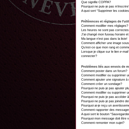
Que signifie COPPA?
Pourquoi ne puis-je pas m’inscrire
A quoi sert “Supprimer les cookie
Préférences et réglages de l’util
Comment modifier mes réglages?
Les heures ne sont pas correctes
J’ai changé mon fuseau horaire et 
Ma langue n’est pas dans la liste!
Comment afficher une image sou
Qu’est-ce que mon rang et commen
Lorsque je clique sur le lien
e-mail
connecter?
Problèmes liés aux envois de 
Comment poster dans un forum?
Comment modifier ou supprimer 
Comment ajouter une signature 
Comment créer un sondage?
Pourquoi ne puis-je pas ajouter p
Comment modifier ou supprimer 
Pourquoi ne puis-je pas accéder 
Pourquoi ne puis-je pas joindre d
Pourquoi ai-je reçu un avertissem
Comment rapporter des messages
A quoi sert le bouton “Sauvegard
Pourquoi mon message doit être v
Comment remonter mon sujet?