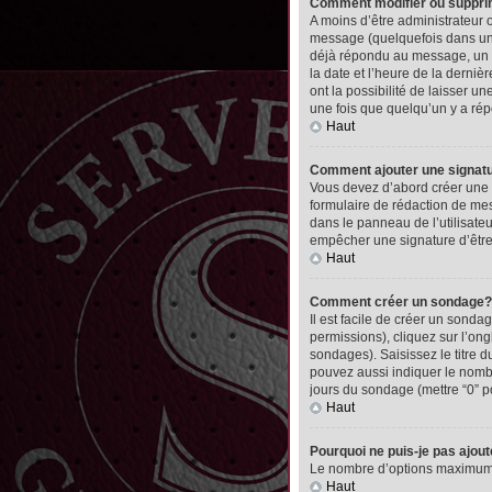
Comment modifier ou suppr
A moins d’être administrateur
message (quelquefois dans une
déjà répondu au message, un pet
la date et l’heure de la derni
ont la possibilité de laisser 
une fois que quelqu’un y a ré
Haut
Comment ajouter une signa
Vous devez d’abord créer une 
formulaire de rédaction de me
dans le panneau de l’utilisate
empêcher une signature d’êtr
Haut
Comment créer un sondage?
Il est facile de créer un sonda
permissions), cliquez sur l’ong
sondages). Saisissez le titre
pouvez aussi indiquer le nombre
jours du sondage (mettre “0” po
Haut
Pourquoi ne puis-je pas ajou
Le nombre d’options maximum pa
Haut