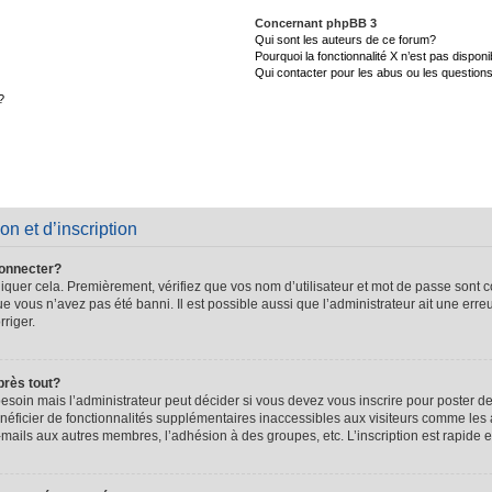
Concernant phpBB 3
Qui sont les auteurs de ce forum?
Pourquoi la fonctionnalité X n’est pas disponi
Qui contacter pour les abus ou les question
?
on et d’inscription
connecter?
quer cela. Premièrement, vérifiez que vos nom d’utilisateur et mot de passe sont cor
que vous n’avez pas été banni. Il est possible aussi que l’administrateur ait une erre
rriger.
près tout?
soin mais l’administrateur peut décider si vous devez vous inscrire pour poster de
énéficier de fonctionnalités supplémentaires inaccessibles aux visiteurs comme les 
-mails aux autres membres, l’adhésion à des groupes, etc. L’inscription est rapide e