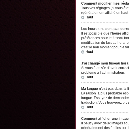
Comment modifier mes régl
Tous vos réglages (si vous êtes
(généralement affiché en haut 
Haut
Les heures ne sont pas corr
Il est possible que l’heure aff
préférences pour le fuseau hor
modification du fuseau horaire,
c’est le bon moment pour le fai
Haut
J’ai changé mon fuseau horair
Si vous êtes sûr d’avoir correc
problème à l’administrateur.
Haut
Ma langue n’est pas dans la li
La raison la plus probable est
langue. Essayez de demander à l
traduction. Vous trouverez plus
Haut
Comment afficher une imag
Il peut y avoir deux images so
généralement des étoiles ou d