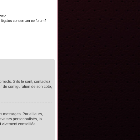
ble?
s légales concernant ce forum?
rects. S’ils le sont, contactez
ur de configuration de son côté,
s messages. Par ailleurs,
avatars personnalisés, la
t vivement conseillée.