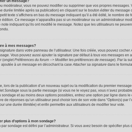
imer un message?
 ou modérateur, vous ne pouvez modifier ou supprimer que vos propres messages. 
 durée limitée après sa publication) en cliquant sur le bouton
éditer
du message c
it texte s’affichera en bas du message indiquant qu’il a été édité, le nombre de foi
ère édition. Ce message n’apparaîtra pas si un modérateur ou un administrateur mod
une note indiquant qu’ils ont modifié le message. Notez que les utilisateurs ne peu
pondu.
ture à mes messages?
signature dans votre panneau de l’utilisateur. Une fois créée, vous pouvez cocher
ssage. Vous pouvez aussi ajouter la signature par défaut à tous vos messages en a
ur (onglet
Préférences du forum --> Modifier les préférences de message
). Par la s
e ajoutée à un message en décochant la case
Attacher sa signature
dans le formula
ge, lors de la publication d’un nouveau sujet ou la modification du premier message 
let
Sondage
sous la partie message (si vous ne le voyez pas, vous n’avez probable
 du sondage et au moins deux options possibles, entrez une option par ligne dans 
 de réponses qu’un utilisateur peut choisir lors de son vote dans “Option(s) par l’ut
ur une durée illimitée) et enfin permettre aux utilisateurs de modifier leur vote.
ter plus d’options à mon sondage?
r sondage est défini par l’administrateur. Si vous avez besoin de spécifier plus d