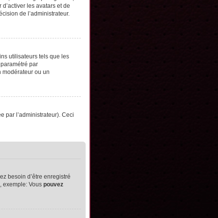
d’activer les avatars et de
écision de l’administrateur.
s utilisateurs tels que les
t paramétré par
un modérateur ou un
ée par l’administrateur). Ceci
ez besoin d’être enregistré
ts, exemple: Vous
pouvez