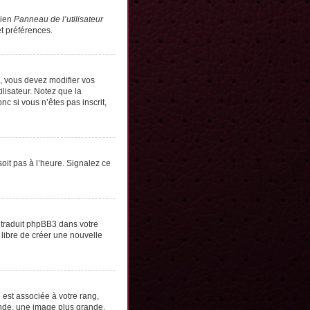
lien
Panneau de l’utilisateur
t préférences.
s, vous devez modifier vos
lisateur. Notez que la
c si vous n’êtes pas inscrit,
soit pas à l’heure. Signalez ce
e traduit phpBB3 dans votre
 libre de créer une nouvelle
 est associée à votre rang,
onde, une image plus grande,