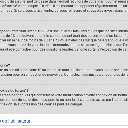
d’utilisateur et mot de passe dans l’e-mail reçu lors de votre inscription et réessa
u désactivé votre compte. En effet, il est courant de supprimer régulièrement les uti
 données. Si cela vous arrive, tentez de vous réinscrire et soyez plus investi dans le
cy and Protection Act
de 1998) est une loi aux Etats-Unis qui dit que les sites Intern
ins de 13 ans doivent obtenir le consentement
écrit
des parents (ou d’un tuteur lég
tifier un mineur de moins de 13 ans. Si vous n’êtes pas sûr que cela s’applique à 
 auquel vous tentez de vous inscrire, demandez une assistance légale. Notez que l’
saurait être contactée pour des questions légales de toute sorte, à l’exception de ce
scrire?
ire du site ait banni votre IP ou interdit le nom d’utilisateur que vous souhaitez utilis
scription pour en empêcher de nouvelles. Contactez l’administrateur pour plus de
ookies du forum”?
 créés par phpBB3 qui conservent votre identification et votre connexion au forum. 
registrement du statut des messages, lu ou non-lu, si cela a été activé par l’administ
exion, la suppression des cookies peut les corriger.
de l’utilisateur