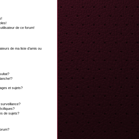
s!
bles!
 utilisateur de ce forum!
ateurs de ma liste d’amis ou
ultat?
lanche!?
ges et sujets?
a surveillance?
écifiques?
es de sujets?
 forum?