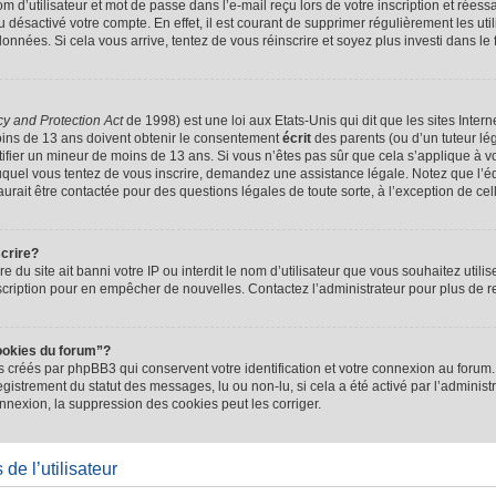
d’utilisateur et mot de passe dans l’e-mail reçu lors de votre inscription et réessa
u désactivé votre compte. En effet, il est courant de supprimer régulièrement les uti
 données. Si cela vous arrive, tentez de vous réinscrire et soyez plus investi dans le
cy and Protection Act
de 1998) est une loi aux Etats-Unis qui dit que les sites Intern
ins de 13 ans doivent obtenir le consentement
écrit
des parents (ou d’un tuteur lég
tifier un mineur de moins de 13 ans. Si vous n’êtes pas sûr que cela s’applique à 
 auquel vous tentez de vous inscrire, demandez une assistance légale. Notez que l’
saurait être contactée pour des questions légales de toute sorte, à l’exception de ce
scrire?
ire du site ait banni votre IP ou interdit le nom d’utilisateur que vous souhaitez utilis
scription pour en empêcher de nouvelles. Contactez l’administrateur pour plus de
ookies du forum”?
 créés par phpBB3 qui conservent votre identification et votre connexion au forum. 
registrement du statut des messages, lu ou non-lu, si cela a été activé par l’administ
exion, la suppression des cookies peut les corriger.
de l’utilisateur