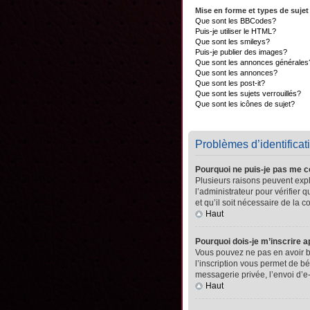
Mise en forme et types de sujet
Que sont les BBCodes?
Puis-je utiliser le HTML?
Que sont les smileys?
Puis-je publier des images?
Que sont les annonces générales
Que sont les annonces?
Que sont les post-it?
Que sont les sujets verrouillés?
Que sont les icônes de sujet?
Problèmes d’identificati
Pourquoi ne puis-je pas me 
Plusieurs raisons peuvent expli
l’administrateur pour vérifier 
et qu’il soit nécessaire de la co
Haut
Pourquoi dois-je m’inscrire a
Vous pouvez ne pas en avoir be
l’inscription vous permet de b
messagerie privée, l’envoi d’e
Haut