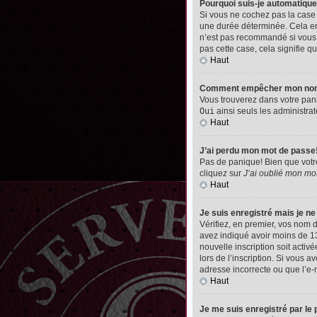
Pourquoi suis-je automatiq
Si vous ne cochez pas la cas
une durée déterminée. Cela emp
n’est pas recommandé si vous u
pas cette case, cela signifie qu
Haut
Comment empêcher mon nom d’
Vous trouverez dans votre pann
Oui
ainsi seuls les administrat
Haut
J’ai perdu mon mot de passe
Pas de panique! Bien que votre 
cliquez sur
J’ai oublié mon mo
Haut
Je suis enregistré mais je n
Vérifiez, en premier, vos nom d’
avez indiqué avoir moins de 13 
nouvelle inscription soit acti
lors de l’inscription. Si vous 
adresse incorrecte ou que l’e-ma
Haut
Je me suis enregistré par le