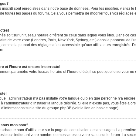
ages?
 inscrit) sont enregistrés dans notre base de données. Pour les modifier, visitez le 
de toutes les pages du forum). Cela vous permettra de modifier tous vos réglages e
ectes!
ichée soit sur un fuseau horaire différent de celui dans lequel vous êtes. Dans ce ca
aire de votre zone (Londres, Paris, New York, Sydney, etc.) dans le panneau de l’uti
 comme la plupart des réglages n’est accessible qu’aux utilisateurs enregistrés. Don
re.
e et l’heure est encore incorrecte!
tement paramétré votre fuseau horaire et l’heure d’été, il se peut que le serveur ne 
ste!
 que l’administrateur n’a pas installé votre langue ou bien que personne n’a encor
’administrateur d’installer la langue désirée. Si elle n’existe pas, vous êtes alors
 d’informations sur le site du groupe phpBB (voir le lien en bas de page).
e sous mon nom?
us chaque nom d’utilisateur sur la page de consultation des messages. La première
es blocs indiquant votre nombre de messages ou votre statut sur le forum. La sec