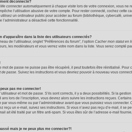
uement déconnecté?
e
Me connecter automatiquement à chaque visite
lors de votre connexion, vous ne 
êche l’utilisation abusive de votre compte. Pour rester connecté, cochez cette ca
tilisez un ordinateur public pour accéder au forum (bibliothèque, cybercafé, univers
e l’administrateur a désactivé cette fonctionnalité.
apparaître dans la liste des utilisateurs connectés?
eau de l’utilisateur, onglet “Préférences du forum”, l’option
Cacher mon statut en l
eurs, les modérateurs et vous verrez votre nom dans la liste. Vous serez compté parmi
!
mot de passe ne puisse pas être récupéré, il peut toutefois être réinitialisé. Pour 
t de passe
. Suivez les instructions et vous devriez pouvoir à nouveau vous connect
e peux pas me connecter!
utilisateur et mot de passe. S’ils sont corrects, il y a deux possibilités. Si la gestio
ans lors de l’inscription, vous devrez alors suivre les instructions reçues. Certain
vée par vous-même ou par l’administrateur avant que vous puissiez vous connecter. C
avez reçu un e-mail, suivez ses instructions. Si vous n’avez pas reçu d’e-mail, il se 
il ait été traité par un filtre anti-spam. Si vous êtes sûr de l’adresse e-mail fournie
 passé mais je ne peux plus me connecter?!