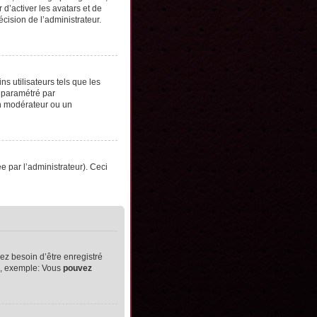
d’activer les avatars et de
écision de l’administrateur.
s utilisateurs tels que les
t paramétré par
un modérateur ou un
ée par l’administrateur). Ceci
ez besoin d’être enregistré
ts, exemple: Vous
pouvez