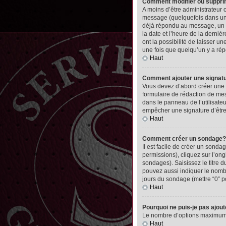
Comment modifier ou suppr
A moins d’être administrateur
message (quelquefois dans une
déjà répondu au message, un pet
la date et l’heure de la derni
ont la possibilité de laisser 
une fois que quelqu’un y a ré
Haut
Comment ajouter une signa
Vous devez d’abord créer une 
formulaire de rédaction de me
dans le panneau de l’utilisate
empêcher une signature d’êtr
Haut
Comment créer un sondage?
Il est facile de créer un sonda
permissions), cliquez sur l’ong
sondages). Saisissez le titre
pouvez aussi indiquer le nombre
jours du sondage (mettre “0” po
Haut
Pourquoi ne puis-je pas ajou
Le nombre d’options maximum pa
Haut