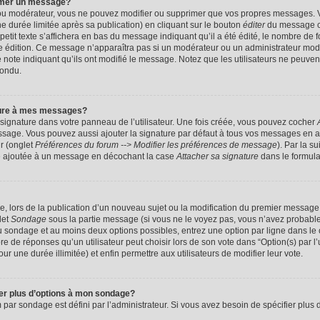
imer un message?
 ou modérateur, vous ne pouvez modifier ou supprimer que vos propres messages. 
 durée limitée après sa publication) en cliquant sur le bouton
éditer
du message c
it texte s’affichera en bas du message indiquant qu’il a été édité, le nombre de foi
ère édition. Ce message n’apparaîtra pas si un modérateur ou un administrateur mod
une note indiquant qu’ils ont modifié le message. Notez que les utilisateurs ne peu
pondu.
ture à mes messages?
signature dans votre panneau de l’utilisateur. Une fois créée, vous pouvez cocher
ssage. Vous pouvez aussi ajouter la signature par défaut à tous vos messages en a
ur (onglet
Préférences du forum --> Modifier les préférences de message
). Par la s
e ajoutée à un message en décochant la case
Attacher sa signature
dans le formula
ge, lors de la publication d’un nouveau sujet ou la modification du premier message 
let
Sondage
sous la partie message (si vous ne le voyez pas, vous n’avez probable
 du sondage et au moins deux options possibles, entrez une option par ligne dans 
 de réponses qu’un utilisateur peut choisir lors de son vote dans “Option(s) par l’ut
ur une durée illimitée) et enfin permettre aux utilisateurs de modifier leur vote.
ter plus d’options à mon sondage?
r sondage est défini par l’administrateur. Si vous avez besoin de spécifier plus d