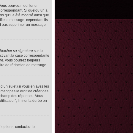
Vous pouvez modifier un
orrespondant. Si quelqu’un a
s qu’il a été modifié ainsi que
ifie le message, cependant ils
vent pas supprimer un message
Attacher sa signature
sur le
ctivant la case correspondante
uite, vous pourrez toujours
ire de rédaction de message.
d’un sujet (si vous en avez les
ment pas le droit de créer des
le champ des réponses. Vous
ilisateur”, limiter la durée en
’options, contactez-le.