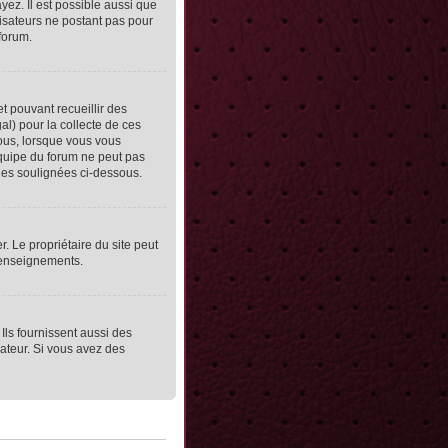
yez. Il est possible aussi que
lisateurs ne postant pas pour
 forum.
et pouvant recueillir des
al) pour la collecte de ces
vous, lorsque vous vous
équipe du forum ne peut pas
lles soulignées ci-dessous.
er. Le propriétaire du site peut
 renseignements.
Ils fournissent aussi des
rateur. Si vous avez des