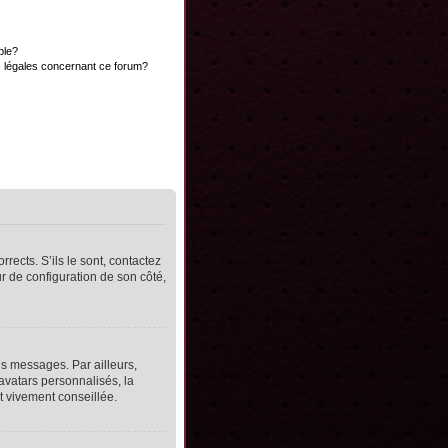
ble?
s légales concernant ce forum?
rects. S’ils le sont, contactez
ur de configuration de son côté,
s messages. Par ailleurs,
avatars personnalisés, la
t vivement conseillée.