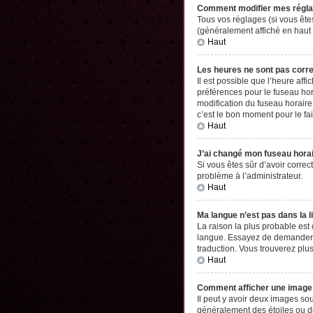
Comment modifier mes régl
Tous vos réglages (si vous êtes
(généralement affiché en haut 
Haut
Les heures ne sont pas corr
Il est possible que l’heure aff
préférences pour le fuseau hor
modification du fuseau horaire,
c’est le bon moment pour le fai
Haut
J’ai changé mon fuseau horair
Si vous êtes sûr d’avoir correc
problème à l’administrateur.
Haut
Ma langue n’est pas dans la li
La raison la plus probable est
langue. Essayez de demander à l
traduction. Vous trouverez plus
Haut
Comment afficher une imag
Il peut y avoir deux images so
généralement des étoiles ou d