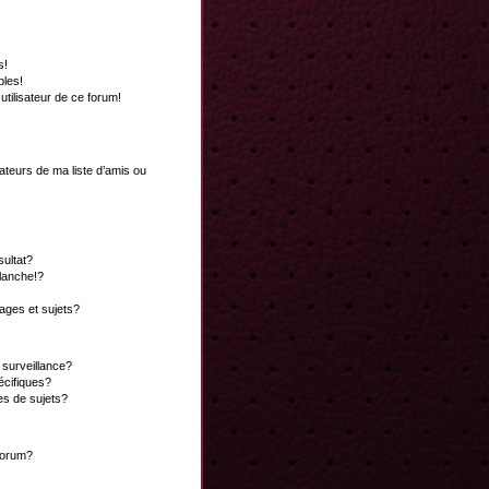
s!
bles!
 utilisateur de ce forum!
ateurs de ma liste d’amis ou
ultat?
lanche!?
ges et sujets?
a surveillance?
écifiques?
es de sujets?
 forum?