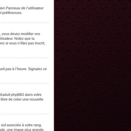
lien
Panneau de l’utilisateur
t préférences.
s, vous devez modifier vos
lisateur. Notez que la
c si vous n’êtes pas inscrit,
soit pas à l’heure. Signalez ce
e traduit phpBB3 dans votre
 libre de créer une nouvelle
 est associée à votre rang,
onde, une image plus grande,