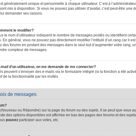
t généralement unique et personnelle à chaque utilisateur. C’est à l’administrateur 
sont mis à disposition. Si vous ne pouvez pas utiliser d’avatar, c’est peut-être une d
 lui demander ses raisons.
omment le modifier?
s le nom d’utilisateur indiquent le nombre de messages postés ou identifient certain
. En général, vous ne pouvez pas directement modifier l’intitulé d’un rang car il es
sez des forums en postant des messages dans le seul but d’augmenter votre rang, 
 votre compteur de messages.
-mail
d’un utilisateur, on me demande de me connecter?
és peuvent s’envoyer des e-mails via le formulaire intégré (si la fonction a été activ
de la fonctionnalité par les invités.
vois de messages
rum?
 (Nouveau ou Répondre) sur la page du forum ou des sujets. Il se peut que vous ay
iste des options disponibles est affichée en bas des pages des forums et des suje
Vous
pouvez
participer aux votes, etc.