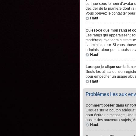
connue sous le nom d’avatar es
décider de la manière dont ils 
Vous pouvez le contacter pour
Haut
Qu’est-ce que mon rang et c
Les rangs qui apparaissent sou
modérateurs et administrateurs
l’administrateur. Si vous abu
administrateur peut rabaisser
Haut
Lorsque je clique sur le lien
e
Seuls les utilisateurs enregistr
pour empêcher un usage abusif 
Haut
Problèmes liés aux en
Comment poster dans un fo
Cliquez sur le bouton adéquat
pour écrire un message. Une l
poster des nouveaux sujets, 
Haut