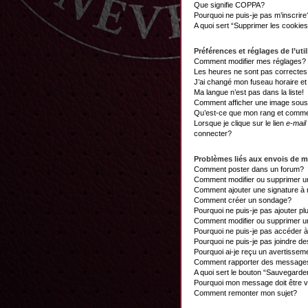
Que signifie COPPA?
Pourquoi ne puis-je pas m’inscrire
A quoi sert “Supprimer les cookie
Préférences et réglages de l’util
Comment modifier mes réglages?
Les heures ne sont pas correctes
J’ai changé mon fuseau horaire et 
Ma langue n’est pas dans la liste!
Comment afficher une image sou
Qu’est-ce que mon rang et commen
Lorsque je clique sur le lien
e-mail
connecter?
Problèmes liés aux envois de 
Comment poster dans un forum?
Comment modifier ou supprimer 
Comment ajouter une signature 
Comment créer un sondage?
Pourquoi ne puis-je pas ajouter p
Comment modifier ou supprimer 
Pourquoi ne puis-je pas accéder 
Pourquoi ne puis-je pas joindre d
Pourquoi ai-je reçu un avertissem
Comment rapporter des messages
A quoi sert le bouton “Sauvegard
Pourquoi mon message doit être v
Comment remonter mon sujet?