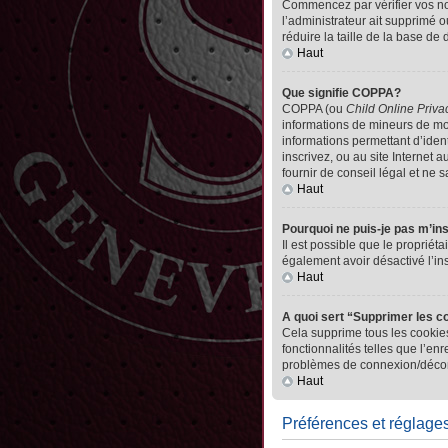
Commencez par vérifier vos nom 
l’administrateur ait supprimé o
réduire la taille de la base de
Haut
Que signifie COPPA?
COPPA (ou
Child Online Priva
informations de mineurs de mo
informations permettant d’iden
inscrivez, ou au site Internet
fournir de conseil légal et ne 
Haut
Pourquoi ne puis-je pas m’in
Il est possible que le propriéta
également avoir désactivé l’in
Haut
A quoi sert “Supprimer les c
Cela supprime tous les cookies
fonctionnalités telles que l’en
problèmes de connexion/déconn
Haut
Préférences et réglages 