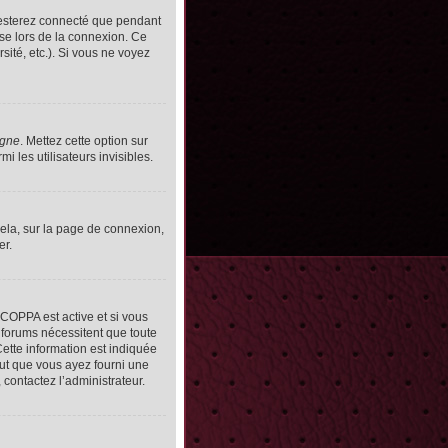
resterez connecté que pendant
se lors de la connexion. Ce
ité, etc.). Si vous ne voyez
igne
. Mettez cette option sur
 les utilisateurs invisibles.
cela, sur la page de connexion,
er.
n COPPA est active et si vous
s forums nécessitent que toute
ette information est indiquée
peut que vous ayez fourni une
, contactez l’administrateur.