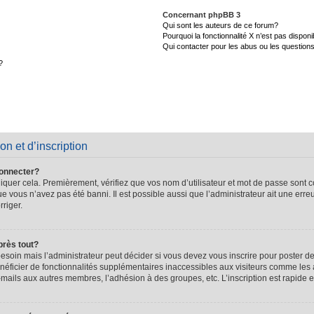
Concernant phpBB 3
Qui sont les auteurs de ce forum?
Pourquoi la fonctionnalité X n’est pas disponi
Qui contacter pour les abus ou les question
?
on et d’inscription
connecter?
quer cela. Premièrement, vérifiez que vos nom d’utilisateur et mot de passe sont cor
que vous n’avez pas été banni. Il est possible aussi que l’administrateur ait une erre
rriger.
près tout?
soin mais l’administrateur peut décider si vous devez vous inscrire pour poster de
énéficier de fonctionnalités supplémentaires inaccessibles aux visiteurs comme les 
-mails aux autres membres, l’adhésion à des groupes, etc. L’inscription est rapide e