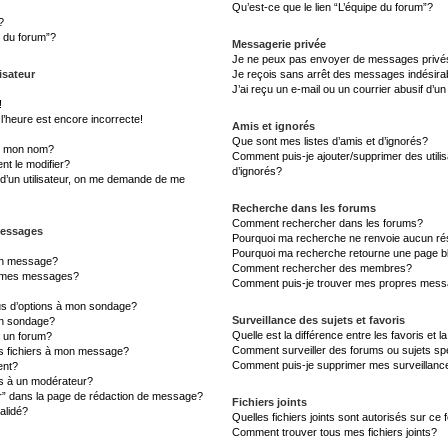
Qu’est-ce que le lien “L’équipe du forum”?
?
s du forum”?
Messagerie privée
Je ne peux pas envoyer de messages privé
isateur
Je reçois sans arrêt des messages indésira
J’ai reçu un e-mail ou un courrier abusif d’un
!
l’heure est encore incorrecte!
Amis et ignorés
Que sont mes listes d’amis et d’ignorés?
s mon nom?
Comment puis-je ajouter/supprimer des utilis
t le modifier?
d’ignorés?
d’un utilisateur, on me demande de me
Recherche dans les forums
Comment rechercher dans les forums?
messages
Pourquoi ma recherche ne renvoie aucun rés
Pourquoi ma recherche retourne une page b
un message?
Comment rechercher des membres?
à mes messages?
Comment puis-je trouver mes propres messa
lus d’options à mon sondage?
Surveillance des sujets et favoris
un sondage?
Quelle est la différence entre les favoris et l
à un forum?
Comment surveiller des forums ou sujets sp
es fichiers à mon message?
Comment puis-je supprimer mes surveillanc
ent?
 à un modérateur?
er” dans la page de rédaction de message?
Fichiers joints
alidé?
Quelles fichiers joints sont autorisés sur ce
Comment trouver tous mes fichiers joints?