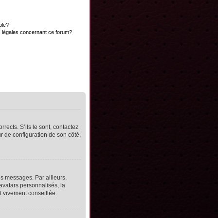
ble?
s légales concernant ce forum?
rects. S’ils le sont, contactez
ur de configuration de son côté,
s messages. Par ailleurs,
avatars personnalisés, la
t vivement conseillée.