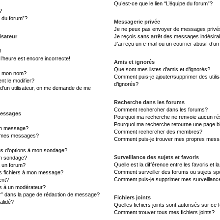
Qu’est-ce que le lien “L’équipe du forum”?
?
s du forum”?
Messagerie privée
Je ne peux pas envoyer de messages privé
isateur
Je reçois sans arrêt des messages indésira
J’ai reçu un e-mail ou un courrier abusif d’un
!
l’heure est encore incorrecte!
Amis et ignorés
Que sont mes listes d’amis et d’ignorés?
s mon nom?
Comment puis-je ajouter/supprimer des utilis
t le modifier?
d’ignorés?
d’un utilisateur, on me demande de me
Recherche dans les forums
Comment rechercher dans les forums?
messages
Pourquoi ma recherche ne renvoie aucun rés
Pourquoi ma recherche retourne une page b
un message?
Comment rechercher des membres?
à mes messages?
Comment puis-je trouver mes propres messa
lus d’options à mon sondage?
Surveillance des sujets et favoris
un sondage?
Quelle est la différence entre les favoris et l
à un forum?
Comment surveiller des forums ou sujets sp
es fichiers à mon message?
Comment puis-je supprimer mes surveillanc
ent?
 à un modérateur?
er” dans la page de rédaction de message?
Fichiers joints
alidé?
Quelles fichiers joints sont autorisés sur ce
Comment trouver tous mes fichiers joints?