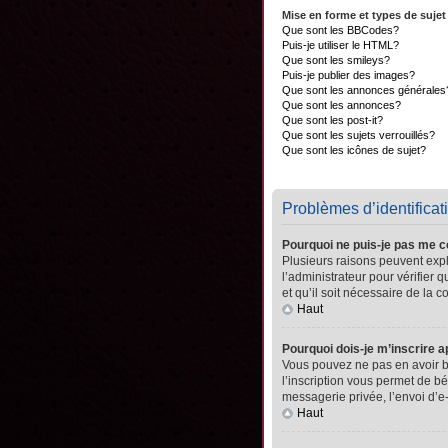
Mise en forme et types de sujet
Que sont les BBCodes?
Puis-je utiliser le HTML?
Que sont les smileys?
Puis-je publier des images?
Que sont les annonces générales
Que sont les annonces?
Que sont les post-it?
Que sont les sujets verrouillés?
Que sont les icônes de sujet?
Problèmes d’identificati
Pourquoi ne puis-je pas me 
Plusieurs raisons peuvent expli
l’administrateur pour vérifier 
et qu’il soit nécessaire de la co
Haut
Pourquoi dois-je m’inscrire a
Vous pouvez ne pas en avoir be
l’inscription vous permet de b
messagerie privée, l’envoi d’e
Haut