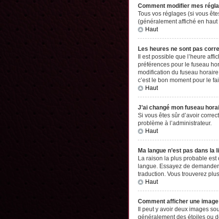
Comment modifier mes régl
Tous vos réglages (si vous êtes
(généralement affiché en haut 
Haut
Les heures ne sont pas corr
Il est possible que l’heure aff
préférences pour le fuseau hor
modification du fuseau horaire,
c’est le bon moment pour le fai
Haut
J’ai changé mon fuseau horair
Si vous êtes sûr d’avoir correc
problème à l’administrateur.
Haut
Ma langue n’est pas dans la li
La raison la plus probable est
langue. Essayez de demander à l
traduction. Vous trouverez plus
Haut
Comment afficher une imag
Il peut y avoir deux images so
généralement des étoiles ou d