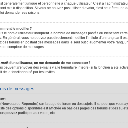
t généralement unique et personnelle à chaque utilisateur. C’est à l’administrateur 
sont mis à disposition. Si vous ne pouvez pas utiliser d’avatar, c’est peut-être une d
 lui demander ses raisons.
omment le modifier?
s le nom d’utilisateur indiquent le nombre de messages postés ou identifient certain
. En général, vous ne pouvez pas directement modifier l’intitulé d’un rang car il es
sez des forums en postant des messages dans le seul but d’augmenter votre rang, 
 votre compteur de messages.
-mail
d’un utilisateur, on me demande de me connecter?
és peuvent s’envoyer des e-mails via le formulaire intégré (si la fonction a été activ
de la fonctionnalité par les invités.
vois de messages
rum?
 (Nouveau ou Répondre) sur la page du forum ou des sujets. Il se peut que vous ay
iste des options disponibles est affichée en bas des pages des forums et des suje
Vous
pouvez
participer aux votes, etc.