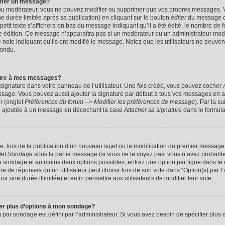
imer un message?
 ou modérateur, vous ne pouvez modifier ou supprimer que vos propres messages. 
 durée limitée après sa publication) en cliquant sur le bouton
éditer
du message c
it texte s’affichera en bas du message indiquant qu’il a été édité, le nombre de foi
ère édition. Ce message n’apparaîtra pas si un modérateur ou un administrateur mod
une note indiquant qu’ils ont modifié le message. Notez que les utilisateurs ne peu
pondu.
ture à mes messages?
signature dans votre panneau de l’utilisateur. Une fois créée, vous pouvez cocher
ssage. Vous pouvez aussi ajouter la signature par défaut à tous vos messages en a
ur (onglet
Préférences du forum --> Modifier les préférences de message
). Par la s
e ajoutée à un message en décochant la case
Attacher sa signature
dans le formula
ge, lors de la publication d’un nouveau sujet ou la modification du premier message 
let
Sondage
sous la partie message (si vous ne le voyez pas, vous n’avez probable
 du sondage et au moins deux options possibles, entrez une option par ligne dans 
 de réponses qu’un utilisateur peut choisir lors de son vote dans “Option(s) par l’ut
ur une durée illimitée) et enfin permettre aux utilisateurs de modifier leur vote.
ter plus d’options à mon sondage?
r sondage est défini par l’administrateur. Si vous avez besoin de spécifier plus d