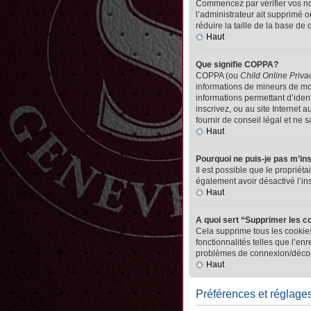
Commencez par vérifier vos nom 
l’administrateur ait supprimé o
réduire la taille de la base de
Haut
Que signifie COPPA?
COPPA (ou
Child Online Priva
informations de mineurs de mo
informations permettant d’iden
inscrivez, ou au site Internet
fournir de conseil légal et ne 
Haut
Pourquoi ne puis-je pas m’in
Il est possible que le propriéta
également avoir désactivé l’in
Haut
A quoi sert “Supprimer les c
Cela supprime tous les cookies
fonctionnalités telles que l’en
problèmes de connexion/déconn
Haut
Préférences et réglages 