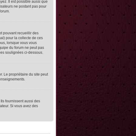
yez. Il est possible aussi que
lisateurs ne postant pas pour
 forum.
et pouvant recueillir des
al) pour la collecte de ces
vous, lorsque vous vous
équipe du forum ne peut pas
lles soulignées ci-dessous.
er. Le propriétaire du site peut
 renseignements.
Ils fournissent aussi des
rateur. Si vous avez des