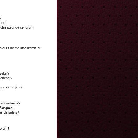
s!
bles!
 utilisateur de ce forum!
ateurs de ma liste d’amis ou
ultat?
lanche!?
ges et sujets?
a surveillance?
écifiques?
es de sujets?
 forum?