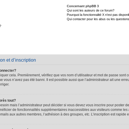
Concernant phpBB 3
Qui sont les auteurs de ce forum?
Pourquoi la fonctionnalité X n’est pas disponi
Qui contacter pour les abus ou les question
?
on et d’inscription
connecter?
quer cela. Premièrement, vérifiez que vos nom d’utilisateur et mot de passe sont cor
que vous n’avez pas été banni. Il est possible aussi que l’administrateur ait une erre
rriger.
près tout?
soin mais l’administrateur peut décider si vous devez vous inscrire pour poster de
énéficier de fonctionnalités supplémentaires inaccessibles aux visiteurs comme les 
-mails aux autres membres, l’adhésion à des groupes, etc. L’inscription est rapide e