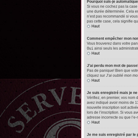
Pourquoi suis-je automatiq
Si vous ne cochez pas la cas
une durée déterminée. Cela emp
n’est pas recommandé si vous u
pas cette case, cela signifie qu
Haut
Comment empêcher mon nom d’
Vous trouverez dans votre pann
Oui
ainsi seuls les administrat
Haut
J’ai perdu mon mot de passe
Pas de panique! Bien que votre 
cliquez sur
J’ai oublié mon mo
Haut
Je suis enregistré mais je n
Vérifiez, en premier, vos nom d’
avez indiqué avoir moins de 13 
nouvelle inscription soit acti
lors de l’inscription. Si vous 
adresse incorrecte ou que l’e-ma
Haut
Je me suis enregistré par le