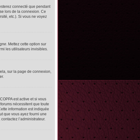
resterez connecté que pendant
se lors de la connexion. Ce
ité, etc.). Si vous ne voyez
igne
. Mettez cette option sur
 les utilisateurs invisibles.
cela, sur la page de connexion,
er.
n COPPA est active et si vous
s forums nécessitent que toute
ette information est indiquée
peut que vous ayez fourni une
, contactez l’administrateur.