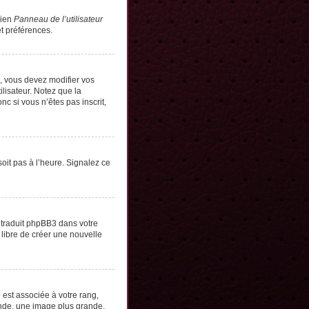
lien
Panneau de l’utilisateur
t préférences.
s, vous devez modifier vos
lisateur. Notez que la
c si vous n’êtes pas inscrit,
soit pas à l’heure. Signalez ce
e traduit phpBB3 dans votre
 libre de créer une nouvelle
 est associée à votre rang,
onde, une image plus grande,