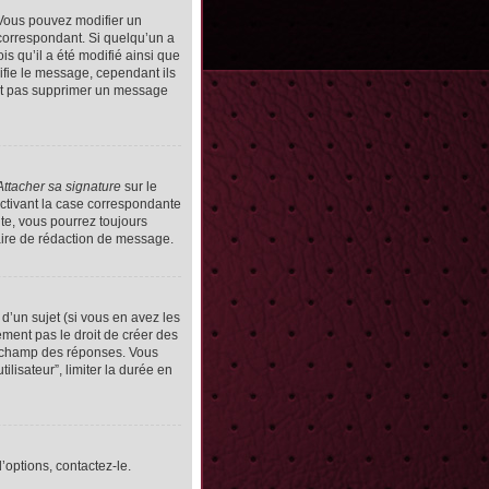
Vous pouvez modifier un
orrespondant. Si quelqu’un a
s qu’il a été modifié ainsi que
ifie le message, cependant ils
vent pas supprimer un message
Attacher sa signature
sur le
ctivant la case correspondante
uite, vous pourrez toujours
ire de rédaction de message.
d’un sujet (si vous en avez les
ment pas le droit de créer des
le champ des réponses. Vous
ilisateur”, limiter la durée en
’options, contactez-le.