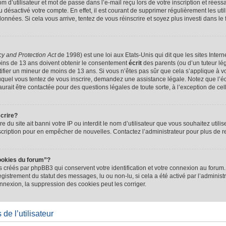
d’utilisateur et mot de passe dans l’e-mail reçu lors de votre inscription et réessa
u désactivé votre compte. En effet, il est courant de supprimer régulièrement les uti
 données. Si cela vous arrive, tentez de vous réinscrire et soyez plus investi dans le
cy and Protection Act
de 1998) est une loi aux Etats-Unis qui dit que les sites Intern
ins de 13 ans doivent obtenir le consentement
écrit
des parents (ou d’un tuteur lég
tifier un mineur de moins de 13 ans. Si vous n’êtes pas sûr que cela s’applique à 
 auquel vous tentez de vous inscrire, demandez une assistance légale. Notez que l’
saurait être contactée pour des questions légales de toute sorte, à l’exception de ce
scrire?
ire du site ait banni votre IP ou interdit le nom d’utilisateur que vous souhaitez utilis
scription pour en empêcher de nouvelles. Contactez l’administrateur pour plus de
ookies du forum”?
 créés par phpBB3 qui conservent votre identification et votre connexion au forum. 
registrement du statut des messages, lu ou non-lu, si cela a été activé par l’administ
exion, la suppression des cookies peut les corriger.
de l’utilisateur