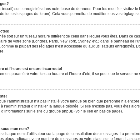
ages?
 inscrit) sont enregistrés dans notre base de données. Pour les modifier, visitez le 
de toutes les pages du forum). Cela vous permettra de modifier tous vos réglages e
ectes!
ichée soit sur un fuseau horaire différent de celui dans lequel vous êtes. Dans ce ca
aire de votre zone (Londres, Paris, New York, Sydney, etc.) dans le panneau de l’uti
 comme la plupart des réglages n’est accessible qu’aux utilisateurs enregistrés. Don
re.
e et l’heure est encore incorrecte!
tement paramétré votre fuseau horaire et l’heure d’été, il se peut que le serveur ne 
ste!
 que l’administrateur n’a pas installé votre langue ou bien que personne n’a encor
’administrateur d’installer la langue désirée. Si elle n’existe pas, vous êtes alors
 d’informations sur le site du groupe phpBB (voir le lien en bas de page).
e sous mon nom?
us chaque nom d’utilisateur sur la page de consultation des messages. La première
es blocs indiquant votre nombre de messages ou votre statut sur le forum. La sec