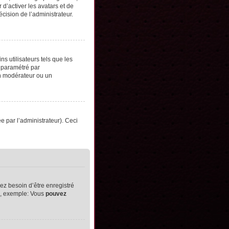
d’activer les avatars et de
écision de l’administrateur.
s utilisateurs tels que les
t paramétré par
un modérateur ou un
ée par l’administrateur). Ceci
ez besoin d’être enregistré
ts, exemple: Vous
pouvez