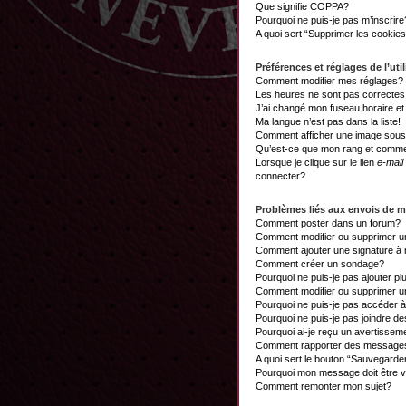
Que signifie COPPA?
Pourquoi ne puis-je pas m’inscrire
A quoi sert “Supprimer les cookie
Préférences et réglages de l’util
Comment modifier mes réglages?
Les heures ne sont pas correctes
J’ai changé mon fuseau horaire et 
Ma langue n’est pas dans la liste!
Comment afficher une image sou
Qu’est-ce que mon rang et commen
Lorsque je clique sur le lien
e-mail
connecter?
Problèmes liés aux envois de 
Comment poster dans un forum?
Comment modifier ou supprimer 
Comment ajouter une signature 
Comment créer un sondage?
Pourquoi ne puis-je pas ajouter p
Comment modifier ou supprimer 
Pourquoi ne puis-je pas accéder 
Pourquoi ne puis-je pas joindre d
Pourquoi ai-je reçu un avertissem
Comment rapporter des messages
A quoi sert le bouton “Sauvegard
Pourquoi mon message doit être v
Comment remonter mon sujet?