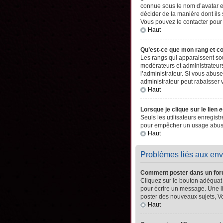
connue sous le nom d’avatar es
décider de la manière dont ils 
Vous pouvez le contacter pour
Haut
Qu’est-ce que mon rang et c
Les rangs qui apparaissent sou
modérateurs et administrateurs
l’administrateur. Si vous abu
administrateur peut rabaisser
Haut
Lorsque je clique sur le lien
e
Seuls les utilisateurs enregistr
pour empêcher un usage abusif 
Haut
Problèmes liés aux en
Comment poster dans un fo
Cliquez sur le bouton adéquat
pour écrire un message. Une l
poster des nouveaux sujets, 
Haut