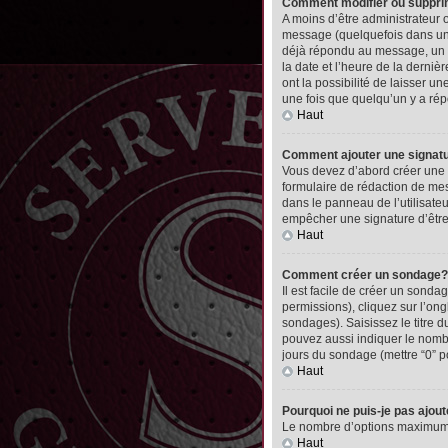
Comment modifier ou suppr
A moins d’être administrateur
message (quelquefois dans une
déjà répondu au message, un pet
la date et l’heure de la derni
ont la possibilité de laisser 
une fois que quelqu’un y a ré
Haut
Comment ajouter une signa
Vous devez d’abord créer une 
formulaire de rédaction de me
dans le panneau de l’utilisate
empêcher une signature d’êtr
Haut
Comment créer un sondage?
Il est facile de créer un sonda
permissions), cliquez sur l’ong
sondages). Saisissez le titre
pouvez aussi indiquer le nombre
jours du sondage (mettre “0” po
Haut
Pourquoi ne puis-je pas ajou
Le nombre d’options maximum pa
Haut