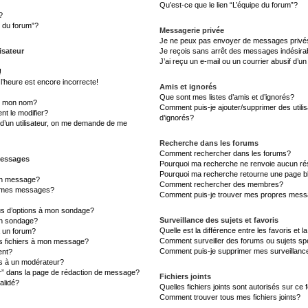
Qu’est-ce que le lien “L’équipe du forum”?
?
s du forum”?
Messagerie privée
Je ne peux pas envoyer de messages privé
isateur
Je reçois sans arrêt des messages indésira
J’ai reçu un e-mail ou un courrier abusif d’un
!
l’heure est encore incorrecte!
Amis et ignorés
Que sont mes listes d’amis et d’ignorés?
s mon nom?
Comment puis-je ajouter/supprimer des utilis
t le modifier?
d’ignorés?
d’un utilisateur, on me demande de me
Recherche dans les forums
Comment rechercher dans les forums?
messages
Pourquoi ma recherche ne renvoie aucun rés
Pourquoi ma recherche retourne une page b
un message?
Comment rechercher des membres?
à mes messages?
Comment puis-je trouver mes propres messa
lus d’options à mon sondage?
Surveillance des sujets et favoris
un sondage?
Quelle est la différence entre les favoris et l
à un forum?
Comment surveiller des forums ou sujets sp
es fichiers à mon message?
Comment puis-je supprimer mes surveillanc
ent?
 à un modérateur?
er” dans la page de rédaction de message?
Fichiers joints
alidé?
Quelles fichiers joints sont autorisés sur ce
Comment trouver tous mes fichiers joints?