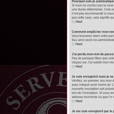
Pourquoi suis-je automatiq
Si vous ne cochez pas la cas
une durée déterminée. Cela emp
n’est pas recommandé si vous u
pas cette case, cela signifie qu
Haut
Comment empêcher mon nom d’
Vous trouverez dans votre pann
Oui
ainsi seuls les administrat
Haut
J’ai perdu mon mot de passe
Pas de panique! Bien que votre 
cliquez sur
J’ai oublié mon mo
Haut
Je suis enregistré mais je n
Vérifiez, en premier, vos nom d’
avez indiqué avoir moins de 13 
nouvelle inscription soit acti
lors de l’inscription. Si vous 
adresse incorrecte ou que l’e-ma
Haut
Je me suis enregistré par le