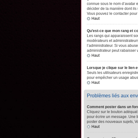
connue sous le nom d’avatar es
décider de la manière dont ils 
Vous pouvez le contacter pour
Haut
Qu’est-ce que mon rang et c
Les rangs qui apparaissent sou
modérateurs et administrateurs
l’administrateur. Si vous abu
administrateur peut rabaisser
Haut
Lorsque je clique sur le lien
e
Seuls les utilisateurs enregistr
pour empêcher un usage abusif 
Haut
Problèmes liés aux en
Comment poster dans un fo
Cliquez sur le bouton adéquat
pour écrire un message. Une l
poster des nouveaux sujets, 
Haut