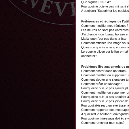
Que signifie COPPA?
Pourquoi ne puis-je pas m’inscrire
A quoi sert “Supprimer les cookie
Préférences et réglages de l’util
Comment modifier mes réglages?
Les heures ne sont pas correctes
J’ai changé mon fuseau horaire et 
Ma langue n’est pas dans la liste!
Comment afficher une image sou
Qu’est-ce que mon rang et commen
Lorsque je clique sur le lien
e-mail
connecter?
Problèmes liés aux envois de 
Comment poster dans un forum?
Comment modifier ou supprimer 
Comment ajouter une signature 
Comment créer un sondage?
Pourquoi ne puis-je pas ajouter p
Comment modifier ou supprimer 
Pourquoi ne puis-je pas accéder 
Pourquoi ne puis-je pas joindre d
Pourquoi ai-je reçu un avertissem
Comment rapporter des messages
A quoi sert le bouton “Sauvegard
Pourquoi mon message doit être v
Comment remonter mon sujet?