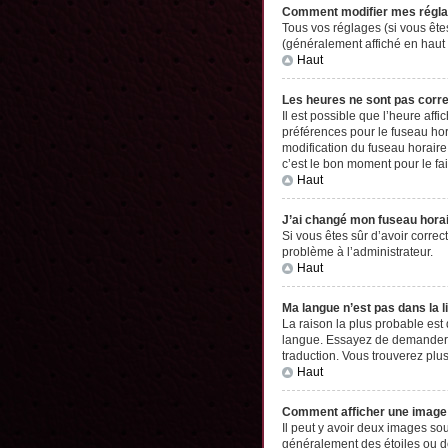
Comment modifier mes régl
Tous vos réglages (si vous êtes
(généralement affiché en haut 
Haut
Les heures ne sont pas corr
Il est possible que l’heure aff
préférences pour le fuseau hor
modification du fuseau horaire,
c’est le bon moment pour le fai
Haut
J’ai changé mon fuseau horair
Si vous êtes sûr d’avoir correc
problème à l’administrateur.
Haut
Ma langue n’est pas dans la li
La raison la plus probable est
langue. Essayez de demander à l
traduction. Vous trouverez plus
Haut
Comment afficher une imag
Il peut y avoir deux images so
généralement des étoiles ou d