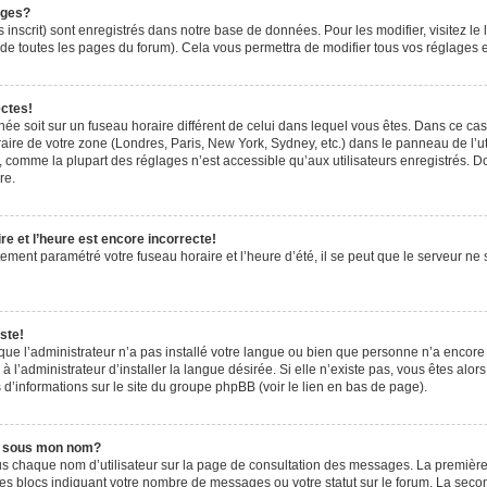
ages?
 inscrit) sont enregistrés dans notre base de données. Pour les modifier, visitez le 
de toutes les pages du forum). Cela vous permettra de modifier tous vos réglages e
ectes!
ichée soit sur un fuseau horaire différent de celui dans lequel vous êtes. Dans ce ca
aire de votre zone (Londres, Paris, New York, Sydney, etc.) dans le panneau de l’uti
 comme la plupart des réglages n’est accessible qu’aux utilisateurs enregistrés. Don
re.
e et l’heure est encore incorrecte!
tement paramétré votre fuseau horaire et l’heure d’été, il se peut que le serveur ne 
ste!
 que l’administrateur n’a pas installé votre langue ou bien que personne n’a encor
’administrateur d’installer la langue désirée. Si elle n’existe pas, vous êtes alors
 d’informations sur le site du groupe phpBB (voir le lien en bas de page).
e sous mon nom?
us chaque nom d’utilisateur sur la page de consultation des messages. La première
es blocs indiquant votre nombre de messages ou votre statut sur le forum. La sec