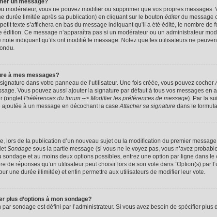
imer un message?
 ou modérateur, vous ne pouvez modifier ou supprimer que vos propres messages. 
 durée limitée après sa publication) en cliquant sur le bouton
éditer
du message c
it texte s’affichera en bas du message indiquant qu’il a été édité, le nombre de foi
ère édition. Ce message n’apparaîtra pas si un modérateur ou un administrateur mod
une note indiquant qu’ils ont modifié le message. Notez que les utilisateurs ne peu
pondu.
ture à mes messages?
signature dans votre panneau de l’utilisateur. Une fois créée, vous pouvez cocher
ssage. Vous pouvez aussi ajouter la signature par défaut à tous vos messages en a
ur (onglet
Préférences du forum --> Modifier les préférences de message
). Par la s
e ajoutée à un message en décochant la case
Attacher sa signature
dans le formula
ge, lors de la publication d’un nouveau sujet ou la modification du premier message 
let
Sondage
sous la partie message (si vous ne le voyez pas, vous n’avez probable
 du sondage et au moins deux options possibles, entrez une option par ligne dans 
 de réponses qu’un utilisateur peut choisir lors de son vote dans “Option(s) par l’ut
ur une durée illimitée) et enfin permettre aux utilisateurs de modifier leur vote.
ter plus d’options à mon sondage?
r sondage est défini par l’administrateur. Si vous avez besoin de spécifier plus d