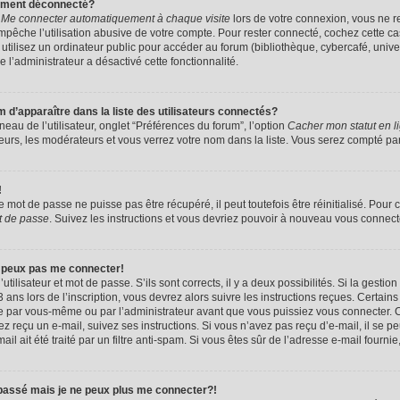
uement déconnecté?
e
Me connecter automatiquement à chaque visite
lors de votre connexion, vous ne 
êche l’utilisation abusive de votre compte. Pour rester connecté, cochez cette ca
tilisez un ordinateur public pour accéder au forum (bibliothèque, cybercafé, univers
e l’administrateur a désactivé cette fonctionnalité.
apparaître dans la liste des utilisateurs connectés?
eau de l’utilisateur, onglet “Préférences du forum”, l’option
Cacher mon statut en l
eurs, les modérateurs et vous verrez votre nom dans la liste. Vous serez compté parmi
!
mot de passe ne puisse pas être récupéré, il peut toutefois être réinitialisé. Pour 
t de passe
. Suivez les instructions et vous devriez pouvoir à nouveau vous connect
e peux pas me connecter!
utilisateur et mot de passe. S’ils sont corrects, il y a deux possibilités. Si la gestio
ans lors de l’inscription, vous devrez alors suivre les instructions reçues. Certain
vée par vous-même ou par l’administrateur avant que vous puissiez vous connecter. C
avez reçu un e-mail, suivez ses instructions. Si vous n’avez pas reçu d’e-mail, il se 
il ait été traité par un filtre anti-spam. Si vous êtes sûr de l’adresse e-mail fournie
 passé mais je ne peux plus me connecter?!