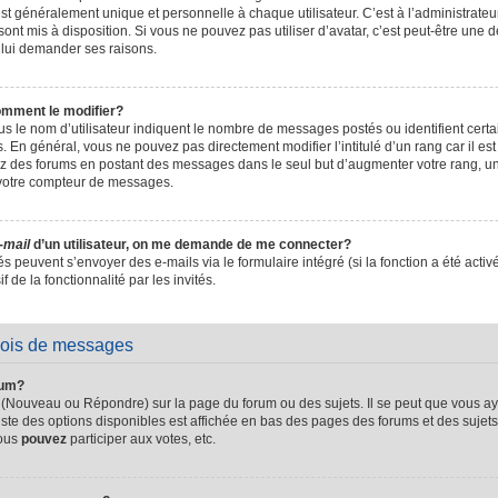
t généralement unique et personnelle à chaque utilisateur. C’est à l’administrateur 
sont mis à disposition. Si vous ne pouvez pas utiliser d’avatar, c’est peut-être une d
 lui demander ses raisons.
omment le modifier?
s le nom d’utilisateur indiquent le nombre de messages postés ou identifient certain
. En général, vous ne pouvez pas directement modifier l’intitulé d’un rang car il es
sez des forums en postant des messages dans le seul but d’augmenter votre rang, 
 votre compteur de messages.
-mail
d’un utilisateur, on me demande de me connecter?
és peuvent s’envoyer des e-mails via le formulaire intégré (si la fonction a été activ
de la fonctionnalité par les invités.
vois de messages
rum?
 (Nouveau ou Répondre) sur la page du forum ou des sujets. Il se peut que vous ay
iste des options disponibles est affichée en bas des pages des forums et des suje
Vous
pouvez
participer aux votes, etc.