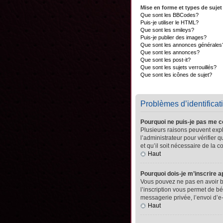
Mise en forme et types de sujet
Que sont les BBCodes?
Puis-je utiliser le HTML?
Que sont les smileys?
Puis-je publier des images?
Que sont les annonces générales
Que sont les annonces?
Que sont les post-it?
Que sont les sujets verrouillés?
Que sont les icônes de sujet?
Problèmes d’identificati
Pourquoi ne puis-je pas me 
Plusieurs raisons peuvent expli
l’administrateur pour vérifier 
et qu’il soit nécessaire de la co
Haut
Pourquoi dois-je m’inscrire a
Vous pouvez ne pas en avoir be
l’inscription vous permet de b
messagerie privée, l’envoi d’e
Haut