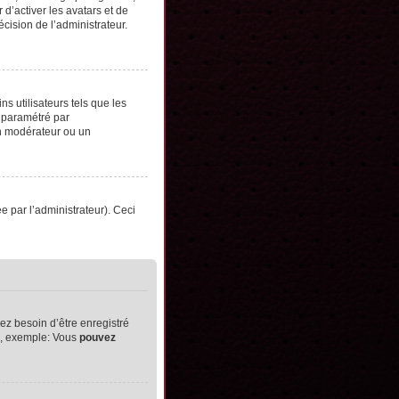
d’activer les avatars et de
écision de l’administrateur.
s utilisateurs tels que les
t paramétré par
un modérateur ou un
ée par l’administrateur). Ceci
ez besoin d’être enregistré
ts, exemple: Vous
pouvez