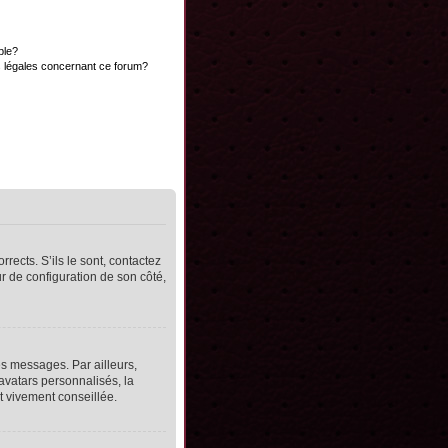
ble?
s légales concernant ce forum?
rects. S’ils le sont, contactez
ur de configuration de son côté,
s messages. Par ailleurs,
avatars personnalisés, la
t vivement conseillée.