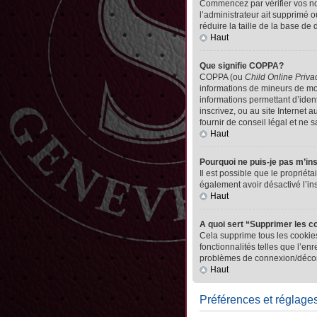
Commencez par vérifier vos nom 
l’administrateur ait supprimé o
réduire la taille de la base de
Haut
Que signifie COPPA?
COPPA (ou
Child Online Priva
informations de mineurs de mo
informations permettant d’iden
inscrivez, ou au site Internet
fournir de conseil légal et ne 
Haut
Pourquoi ne puis-je pas m’in
Il est possible que le propriéta
également avoir désactivé l’in
Haut
A quoi sert “Supprimer les c
Cela supprime tous les cookies
fonctionnalités telles que l’en
problèmes de connexion/déconn
Haut
Préférences et réglages 