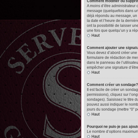
Comment modifier ou suppr
A moins d’être administrateur
message (quelquefois dans une
déjà répondu au message, un pet
la date et l’heure de la derni
ont la possibilité de laisser 
une fois que quelqu’un y a ré
Haut
Comment ajouter une signa
Vous devez d’abord créer une 
formulaire de rédaction de me
dans le panneau de l’utilisate
empêcher une signature d’êtr
Haut
Comment créer un sondage?
Il est facile de créer un sonda
permissions), cliquez sur l’ong
sondages). Saisissez le titre
pouvez aussi indiquer le nombre
jours du sondage (mettre “0” po
Haut
Pourquoi ne puis-je pas ajou
Le nombre d’options maximum pa
Haut