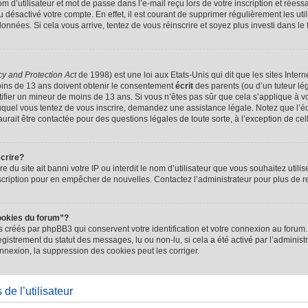
d’utilisateur et mot de passe dans l’e-mail reçu lors de votre inscription et réessa
u désactivé votre compte. En effet, il est courant de supprimer régulièrement les uti
 données. Si cela vous arrive, tentez de vous réinscrire et soyez plus investi dans le
cy and Protection Act
de 1998) est une loi aux Etats-Unis qui dit que les sites Intern
ins de 13 ans doivent obtenir le consentement
écrit
des parents (ou d’un tuteur lég
tifier un mineur de moins de 13 ans. Si vous n’êtes pas sûr que cela s’applique à 
 auquel vous tentez de vous inscrire, demandez une assistance légale. Notez que l’
saurait être contactée pour des questions légales de toute sorte, à l’exception de ce
scrire?
ire du site ait banni votre IP ou interdit le nom d’utilisateur que vous souhaitez utilis
scription pour en empêcher de nouvelles. Contactez l’administrateur pour plus de
ookies du forum”?
 créés par phpBB3 qui conservent votre identification et votre connexion au forum. 
registrement du statut des messages, lu ou non-lu, si cela a été activé par l’administ
exion, la suppression des cookies peut les corriger.
de l’utilisateur