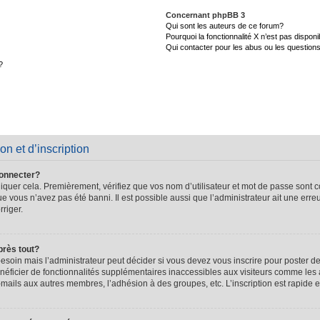
Concernant phpBB 3
Qui sont les auteurs de ce forum?
Pourquoi la fonctionnalité X n’est pas disponi
Qui contacter pour les abus ou les question
?
on et d’inscription
connecter?
quer cela. Premièrement, vérifiez que vos nom d’utilisateur et mot de passe sont cor
que vous n’avez pas été banni. Il est possible aussi que l’administrateur ait une erre
rriger.
près tout?
soin mais l’administrateur peut décider si vous devez vous inscrire pour poster de
énéficier de fonctionnalités supplémentaires inaccessibles aux visiteurs comme les 
-mails aux autres membres, l’adhésion à des groupes, etc. L’inscription est rapide e