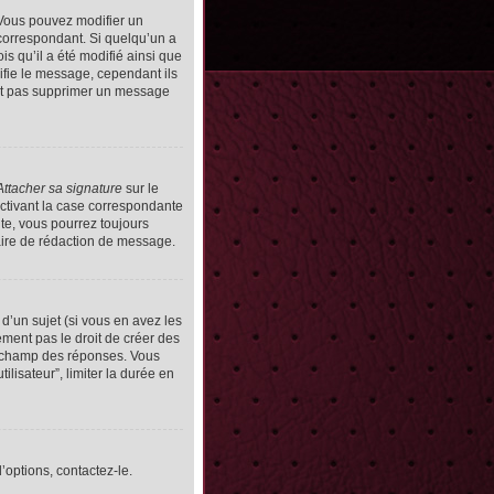
Vous pouvez modifier un
orrespondant. Si quelqu’un a
s qu’il a été modifié ainsi que
ifie le message, cependant ils
vent pas supprimer un message
Attacher sa signature
sur le
ctivant la case correspondante
uite, vous pourrez toujours
ire de rédaction de message.
d’un sujet (si vous en avez les
ment pas le droit de créer des
le champ des réponses. Vous
ilisateur”, limiter la durée en
’options, contactez-le.