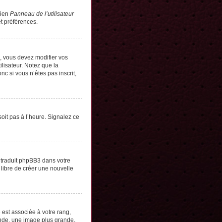
lien
Panneau de l’utilisateur
t préférences.
s, vous devez modifier vos
lisateur. Notez que la
c si vous n’êtes pas inscrit,
soit pas à l’heure. Signalez ce
e traduit phpBB3 dans votre
 libre de créer une nouvelle
 est associée à votre rang,
onde, une image plus grande,