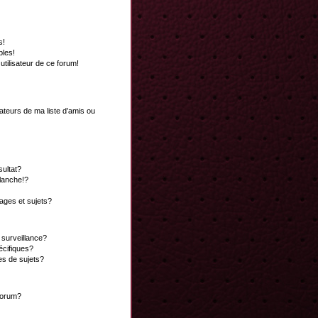
s!
bles!
 utilisateur de ce forum!
ateurs de ma liste d’amis ou
ultat?
lanche!?
ges et sujets?
a surveillance?
écifiques?
es de sujets?
 forum?