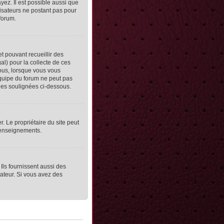
yez. Il est possible aussi que
lisateurs ne postant pas pour
 forum.
et pouvant recueillir des
al) pour la collecte de ces
vous, lorsque vous vous
équipe du forum ne peut pas
lles soulignées ci-dessous.
er. Le propriétaire du site peut
 renseignements.
Ils fournissent aussi des
rateur. Si vous avez des