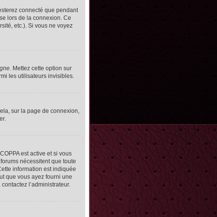
resterez connecté que pendant
se lors de la connexion. Ce
ité, etc.). Si vous ne voyez
igne
. Mettez cette option sur
 les utilisateurs invisibles.
cela, sur la page de connexion,
er.
n COPPA est active et si vous
s forums nécessitent que toute
ette information est indiquée
peut que vous ayez fourni une
, contactez l’administrateur.