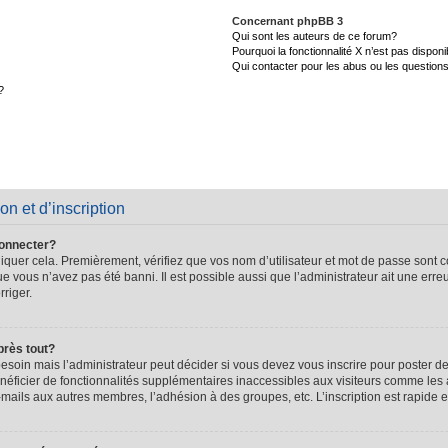
Concernant phpBB 3
Qui sont les auteurs de ce forum?
Pourquoi la fonctionnalité X n’est pas disponi
Qui contacter pour les abus ou les question
?
on et d’inscription
connecter?
quer cela. Premièrement, vérifiez que vos nom d’utilisateur et mot de passe sont cor
que vous n’avez pas été banni. Il est possible aussi que l’administrateur ait une erre
rriger.
près tout?
soin mais l’administrateur peut décider si vous devez vous inscrire pour poster de
énéficier de fonctionnalités supplémentaires inaccessibles aux visiteurs comme les 
-mails aux autres membres, l’adhésion à des groupes, etc. L’inscription est rapide e