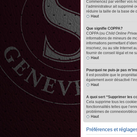
Commencez par vérifier vos nom 
l’administrateur ait supprimé o
réduire la taille de la base de
Haut
Que signifie COPPA?
COPPA (ou
Child Online Priva
informations de mineurs de mo
informations permettant d’iden
inscrivez, ou au site Internet
fournir de conseil légal et ne 
Haut
Pourquoi ne puis-je pas m’in
Il est possible que le propriéta
également avoir désactivé l’in
Haut
A quoi sert “Supprimer les c
Cela supprime tous les cookies
fonctionnalités telles que l’en
problèmes de connexion/déconn
Haut
Préférences et réglages 