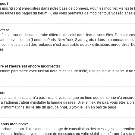
ages?
 inscrit) sont enregistrés dans notre base de données. Pour les modifier, visitez le 
de toutes les pages du forum). Cela vous permettra de modifier tous vos réglages e
ectes!
ichée soit sur un fuseau horaire différent de celui dans lequel vous êtes. Dans ce ca
aire de votre zone (Londres, Paris, New York, Sydney, etc.) dans le panneau de l’uti
 comme la plupart des réglages n’est accessible qu’aux utilisateurs enregistrés. Don
re.
e et l’heure est encore incorrecte!
tement paramétré votre fuseau horaire et l’heure d’été, il se peut que le serveur ne 
ste!
 que l’administrateur n’a pas installé votre langue ou bien que personne n’a encor
’administrateur d’installer la langue désirée. Si elle n’existe pas, vous êtes alors
 d’informations sur le site du groupe phpBB (voir le lien en bas de page).
e sous mon nom?
us chaque nom d’utilisateur sur la page de consultation des messages. La première
es blocs indiquant votre nombre de messages ou votre statut sur le forum. La sec