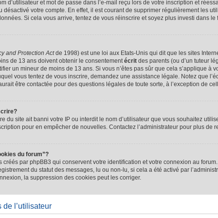
d’utilisateur et mot de passe dans l’e-mail reçu lors de votre inscription et réessa
u désactivé votre compte. En effet, il est courant de supprimer régulièrement les uti
 données. Si cela vous arrive, tentez de vous réinscrire et soyez plus investi dans le
cy and Protection Act
de 1998) est une loi aux Etats-Unis qui dit que les sites Intern
ins de 13 ans doivent obtenir le consentement
écrit
des parents (ou d’un tuteur lég
tifier un mineur de moins de 13 ans. Si vous n’êtes pas sûr que cela s’applique à 
 auquel vous tentez de vous inscrire, demandez une assistance légale. Notez que l’
saurait être contactée pour des questions légales de toute sorte, à l’exception de ce
scrire?
ire du site ait banni votre IP ou interdit le nom d’utilisateur que vous souhaitez utilis
scription pour en empêcher de nouvelles. Contactez l’administrateur pour plus de
ookies du forum”?
 créés par phpBB3 qui conservent votre identification et votre connexion au forum. 
registrement du statut des messages, lu ou non-lu, si cela a été activé par l’administ
exion, la suppression des cookies peut les corriger.
de l’utilisateur