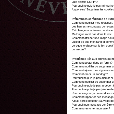
Que signifie COPPA?
Pourquoi ne puis-je pas m’inscrire
A quoi sert “Supprimer les cookie
Préférences et réglages de l’util
Comment modifier mes réglages?
Les heures ne sont pas correctes
J’ai changé mon fuseau horaire et 
Ma langue n’est pas dans la liste!
Comment afficher une image sou
Qu’est-ce que mon rang et commen
Lorsque je clique sur le lien
e-mail
connecter?
Problèmes liés aux envois de 
Comment poster dans un forum?
Comment modifier ou supprimer 
Comment ajouter une signature 
Comment créer un sondage?
Pourquoi ne puis-je pas ajouter p
Comment modifier ou supprimer 
Pourquoi ne puis-je pas accéder 
Pourquoi ne puis-je pas joindre d
Pourquoi ai-je reçu un avertissem
Comment rapporter des messages
A quoi sert le bouton “Sauvegard
Pourquoi mon message doit être v
Comment remonter mon sujet?