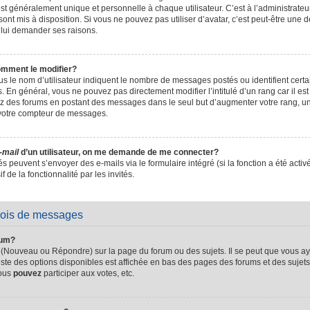
t généralement unique et personnelle à chaque utilisateur. C’est à l’administrateur 
sont mis à disposition. Si vous ne pouvez pas utiliser d’avatar, c’est peut-être une d
 lui demander ses raisons.
omment le modifier?
s le nom d’utilisateur indiquent le nombre de messages postés ou identifient certain
. En général, vous ne pouvez pas directement modifier l’intitulé d’un rang car il es
sez des forums en postant des messages dans le seul but d’augmenter votre rang, 
 votre compteur de messages.
-mail
d’un utilisateur, on me demande de me connecter?
és peuvent s’envoyer des e-mails via le formulaire intégré (si la fonction a été activ
de la fonctionnalité par les invités.
vois de messages
rum?
 (Nouveau ou Répondre) sur la page du forum ou des sujets. Il se peut que vous ay
iste des options disponibles est affichée en bas des pages des forums et des suje
Vous
pouvez
participer aux votes, etc.