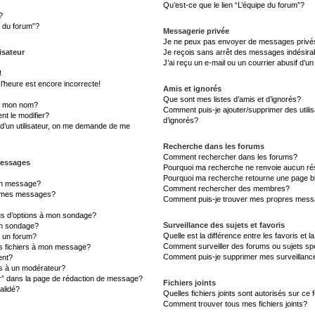
Qu’est-ce que le lien “L’équipe du forum”?
?
s du forum”?
Messagerie privée
Je ne peux pas envoyer de messages privé
isateur
Je reçois sans arrêt des messages indésira
J’ai reçu un e-mail ou un courrier abusif d’un
!
l’heure est encore incorrecte!
Amis et ignorés
Que sont mes listes d’amis et d’ignorés?
s mon nom?
Comment puis-je ajouter/supprimer des utilis
t le modifier?
d’ignorés?
d’un utilisateur, on me demande de me
Recherche dans les forums
Comment rechercher dans les forums?
messages
Pourquoi ma recherche ne renvoie aucun rés
Pourquoi ma recherche retourne une page b
un message?
Comment rechercher des membres?
à mes messages?
Comment puis-je trouver mes propres messa
lus d’options à mon sondage?
Surveillance des sujets et favoris
un sondage?
Quelle est la différence entre les favoris et l
à un forum?
Comment surveiller des forums ou sujets sp
es fichiers à mon message?
Comment puis-je supprimer mes surveillanc
ent?
 à un modérateur?
er” dans la page de rédaction de message?
Fichiers joints
alidé?
Quelles fichiers joints sont autorisés sur ce
Comment trouver tous mes fichiers joints?