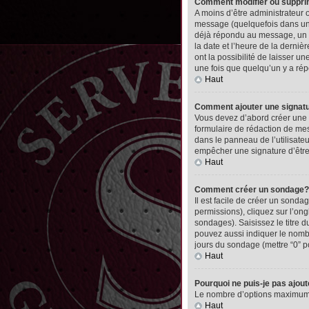
Comment modifier ou suppr
A moins d’être administrateur
message (quelquefois dans une
déjà répondu au message, un pet
la date et l’heure de la derni
ont la possibilité de laisser 
une fois que quelqu’un y a ré
Haut
Comment ajouter une signa
Vous devez d’abord créer une 
formulaire de rédaction de me
dans le panneau de l’utilisate
empêcher une signature d’êtr
Haut
Comment créer un sondage?
Il est facile de créer un sonda
permissions), cliquez sur l’ong
sondages). Saisissez le titre
pouvez aussi indiquer le nombre
jours du sondage (mettre “0” po
Haut
Pourquoi ne puis-je pas ajou
Le nombre d’options maximum pa
Haut