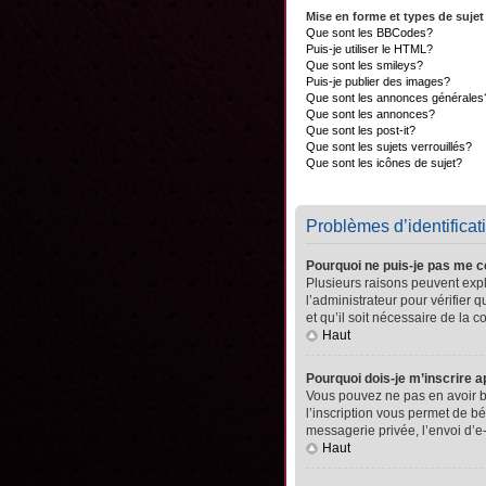
Mise en forme et types de sujet
Que sont les BBCodes?
Puis-je utiliser le HTML?
Que sont les smileys?
Puis-je publier des images?
Que sont les annonces générales
Que sont les annonces?
Que sont les post-it?
Que sont les sujets verrouillés?
Que sont les icônes de sujet?
Problèmes d’identificati
Pourquoi ne puis-je pas me 
Plusieurs raisons peuvent expli
l’administrateur pour vérifier 
et qu’il soit nécessaire de la co
Haut
Pourquoi dois-je m’inscrire a
Vous pouvez ne pas en avoir be
l’inscription vous permet de b
messagerie privée, l’envoi d’e
Haut