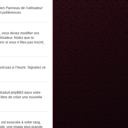
lien
Panneau de l’utilisateur
t préférences.
s, vous devez modifier vos
lisateur. Notez que la
c si vous n’êtes pas inscrit,
soit pas à l’heure. Signalez ce
e traduit phpBB3 dans votre
 libre de créer une nouvelle
 est associée à votre rang,
onde, une image plus grande,