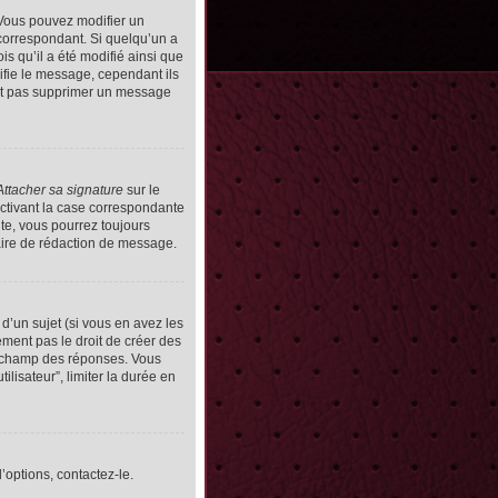
Vous pouvez modifier un
orrespondant. Si quelqu’un a
s qu’il a été modifié ainsi que
ifie le message, cependant ils
vent pas supprimer un message
Attacher sa signature
sur le
ctivant la case correspondante
uite, vous pourrez toujours
ire de rédaction de message.
d’un sujet (si vous en avez les
ment pas le droit de créer des
le champ des réponses. Vous
ilisateur”, limiter la durée en
’options, contactez-le.