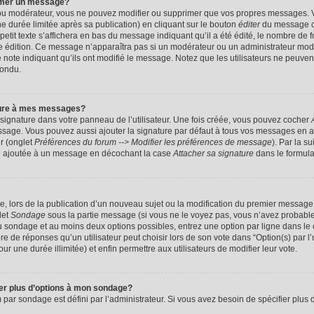
imer un message?
 ou modérateur, vous ne pouvez modifier ou supprimer que vos propres messages. 
 durée limitée après sa publication) en cliquant sur le bouton
éditer
du message c
it texte s’affichera en bas du message indiquant qu’il a été édité, le nombre de foi
ère édition. Ce message n’apparaîtra pas si un modérateur ou un administrateur mod
une note indiquant qu’ils ont modifié le message. Notez que les utilisateurs ne peu
pondu.
ture à mes messages?
signature dans votre panneau de l’utilisateur. Une fois créée, vous pouvez cocher
ssage. Vous pouvez aussi ajouter la signature par défaut à tous vos messages en a
ur (onglet
Préférences du forum --> Modifier les préférences de message
). Par la s
e ajoutée à un message en décochant la case
Attacher sa signature
dans le formula
ge, lors de la publication d’un nouveau sujet ou la modification du premier message 
let
Sondage
sous la partie message (si vous ne le voyez pas, vous n’avez probable
 du sondage et au moins deux options possibles, entrez une option par ligne dans 
 de réponses qu’un utilisateur peut choisir lors de son vote dans “Option(s) par l’ut
ur une durée illimitée) et enfin permettre aux utilisateurs de modifier leur vote.
ter plus d’options à mon sondage?
r sondage est défini par l’administrateur. Si vous avez besoin de spécifier plus d