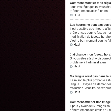
Comment modifier mes régl
Tous vos réglages (si vous êtes
(généralement affiché en haut 
Haut
Les heures ne sont pas corr
Il est possible que l’heure aff
préférences pour le fuseau hor
modification du fuseau horaire,
c’est le bon moment pour le fai
Haut
J’ai changé mon fuseau horair
Si vous êtes sûr d’avoir correc
problème à l’administrateur.
Haut
Ma langue n’est pas dans la li
La raison la plus probable est
langue. Essayez de demander à l
traduction. Vous trouverez plus
Haut
Comment afficher une imag
Il peut y avoir deux images so
généralement des étoiles ou d