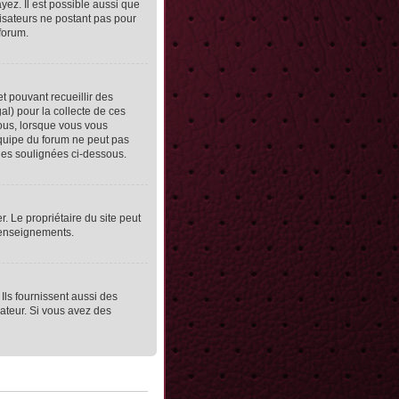
yez. Il est possible aussi que
lisateurs ne postant pas pour
 forum.
et pouvant recueillir des
al) pour la collecte de ces
vous, lorsque vous vous
équipe du forum ne peut pas
lles soulignées ci-dessous.
er. Le propriétaire du site peut
 renseignements.
Ils fournissent aussi des
rateur. Si vous avez des