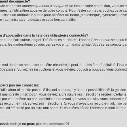
uement déconnecté?
e
Me connecter automatiquement à chaque visite
lors de votre connexion, vous ne 
êche l’utilisation abusive de votre compte. Pour rester connecté, cochez cette ca
tilisez un ordinateur public pour accéder au forum (bibliothèque, cybercafé, univers
e l’administrateur a désactivé cette fonctionnalité.
apparaître dans la liste des utilisateurs connectés?
eau de l’utilisateur, onglet “Préférences du forum”, l’option
Cacher mon statut en l
eurs, les modérateurs et vous verrez votre nom dans la liste. Vous serez compté parmi
!
mot de passe ne puisse pas être récupéré, il peut toutefois être réinitialisé. Pour 
t de passe
. Suivez les instructions et vous devriez pouvoir à nouveau vous connect
e peux pas me connecter!
utilisateur et mot de passe. S’ils sont corrects, il y a deux possibilités. Si la gestio
ans lors de l’inscription, vous devrez alors suivre les instructions reçues. Certain
vée par vous-même ou par l’administrateur avant que vous puissiez vous connecter. C
avez reçu un e-mail, suivez ses instructions. Si vous n’avez pas reçu d’e-mail, il se 
il ait été traité par un filtre anti-spam. Si vous êtes sûr de l’adresse e-mail fournie
 passé mais je ne peux plus me connecter?!