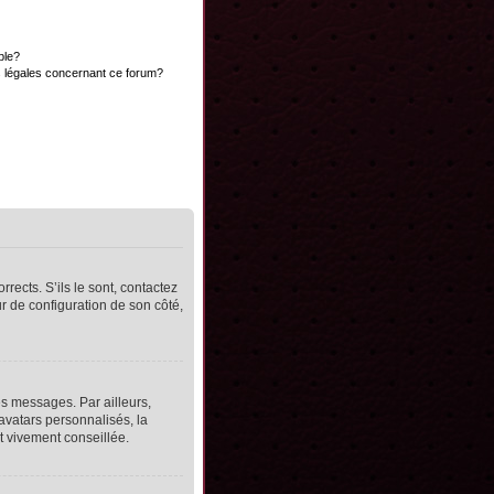
ble?
s légales concernant ce forum?
rects. S’ils le sont, contactez
ur de configuration de son côté,
s messages. Par ailleurs,
avatars personnalisés, la
t vivement conseillée.