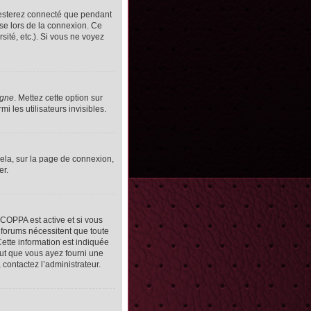
resterez connecté que pendant
se lors de la connexion. Ce
ité, etc.). Si vous ne voyez
igne
. Mettez cette option sur
 les utilisateurs invisibles.
cela, sur la page de connexion,
er.
n COPPA est active et si vous
s forums nécessitent que toute
ette information est indiquée
peut que vous ayez fourni une
, contactez l’administrateur.