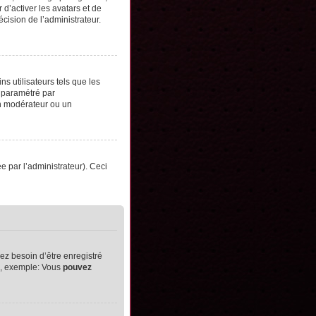
d’activer les avatars et de
écision de l’administrateur.
s utilisateurs tels que les
t paramétré par
un modérateur ou un
ée par l’administrateur). Ceci
ez besoin d’être enregistré
ts, exemple: Vous
pouvez