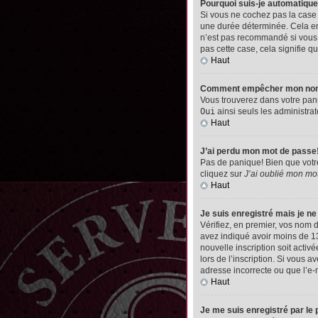
Pourquoi suis-je automatiq
Si vous ne cochez pas la cas
une durée déterminée. Cela emp
n’est pas recommandé si vous u
pas cette case, cela signifie qu
Haut
Comment empêcher mon nom d’
Vous trouverez dans votre pann
Oui
ainsi seuls les administrat
Haut
J’ai perdu mon mot de passe
Pas de panique! Bien que votre 
cliquez sur
J’ai oublié mon mo
Haut
Je suis enregistré mais je n
Vérifiez, en premier, vos nom d’
avez indiqué avoir moins de 13 
nouvelle inscription soit acti
lors de l’inscription. Si vous 
adresse incorrecte ou que l’e-ma
Haut
Je me suis enregistré par le