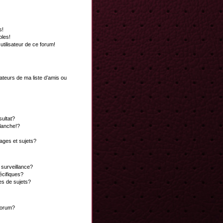
s!
bles!
 utilisateur de ce forum!
ateurs de ma liste d’amis ou
ultat?
lanche!?
ges et sujets?
a surveillance?
écifiques?
es de sujets?
 forum?