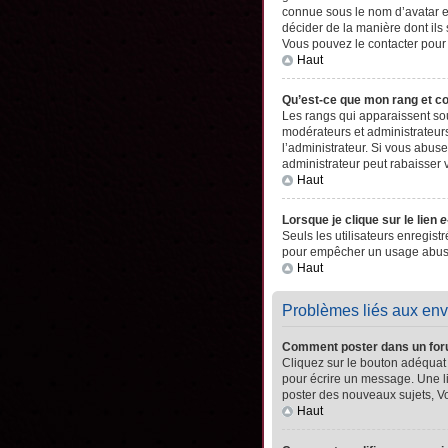
connue sous le nom d’avatar es
décider de la manière dont ils 
Vous pouvez le contacter pour
Haut
Qu’est-ce que mon rang et c
Les rangs qui apparaissent sou
modérateurs et administrateurs
l’administrateur. Si vous abu
administrateur peut rabaisser
Haut
Lorsque je clique sur le lien
e
Seuls les utilisateurs enregistr
pour empêcher un usage abusif 
Haut
Problèmes liés aux en
Comment poster dans un fo
Cliquez sur le bouton adéquat
pour écrire un message. Une l
poster des nouveaux sujets, 
Haut