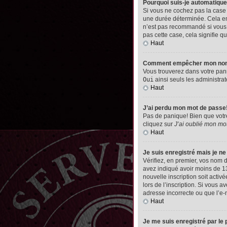
Pourquoi suis-je automatiq
Si vous ne cochez pas la cas
une durée déterminée. Cela emp
n’est pas recommandé si vous u
pas cette case, cela signifie qu
Haut
Comment empêcher mon nom d’
Vous trouverez dans votre pann
Oui
ainsi seuls les administrat
Haut
J’ai perdu mon mot de passe
Pas de panique! Bien que votre 
cliquez sur
J’ai oublié mon mo
Haut
Je suis enregistré mais je n
Vérifiez, en premier, vos nom d’
avez indiqué avoir moins de 13 
nouvelle inscription soit acti
lors de l’inscription. Si vous 
adresse incorrecte ou que l’e-ma
Haut
Je me suis enregistré par le