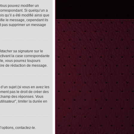
Vous pouvez modifier un
orrespondant. Si quelqu’un a
s qu’il a été modifié ainsi que
ifie le message, cependant ils
vent pas supprimer un message
Attacher sa signature
sur le
ctivant la case correspondante
uite, vous pourrez toujours
ire de rédaction de message.
d’un sujet (si vous en avez les
ment pas le droit de créer des
le champ des réponses. Vous
ilisateur”, limiter la durée en
’options, contactez-le.