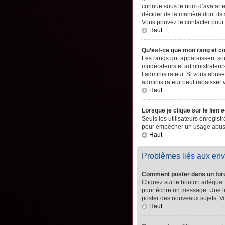
connue sous le nom d’avatar es
décider de la manière dont ils 
Vous pouvez le contacter pour
Haut
Qu’est-ce que mon rang et c
Les rangs qui apparaissent sou
modérateurs et administrateurs
l’administrateur. Si vous abu
administrateur peut rabaisser
Haut
Lorsque je clique sur le lien
e
Seuls les utilisateurs enregistr
pour empêcher un usage abusif 
Haut
Problèmes liés aux en
Comment poster dans un fo
Cliquez sur le bouton adéquat
pour écrire un message. Une l
poster des nouveaux sujets, 
Haut