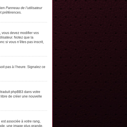
lien
Panneau de l’utilisateur
t préférences.
s, vous devez modifier vos
lisateur. Notez que la
c si vous n’êtes pas inscrit,
soit pas à l’heure. Signalez ce
e traduit phpBB3 dans votre
 libre de créer une nouvelle
 est associée à votre rang,
onde, une image plus grande,