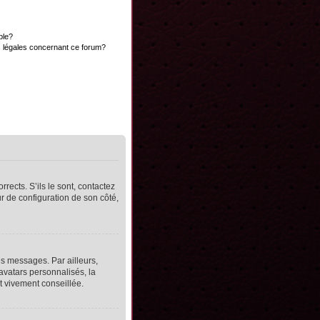
ble?
s légales concernant ce forum?
rects. S’ils le sont, contactez
ur de configuration de son côté,
s messages. Par ailleurs,
avatars personnalisés, la
t vivement conseillée.