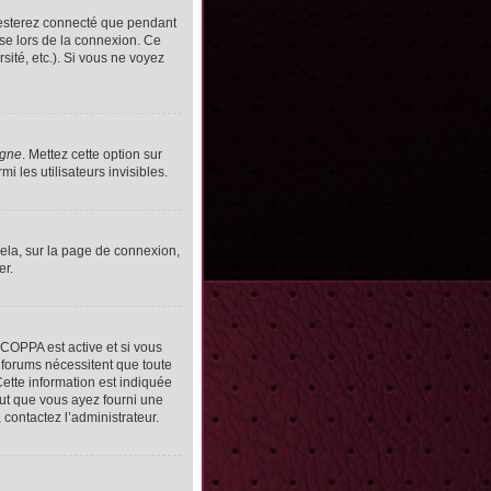
resterez connecté que pendant
se lors de la connexion. Ce
ité, etc.). Si vous ne voyez
igne
. Mettez cette option sur
 les utilisateurs invisibles.
cela, sur la page de connexion,
er.
n COPPA est active et si vous
s forums nécessitent que toute
ette information est indiquée
peut que vous ayez fourni une
, contactez l’administrateur.