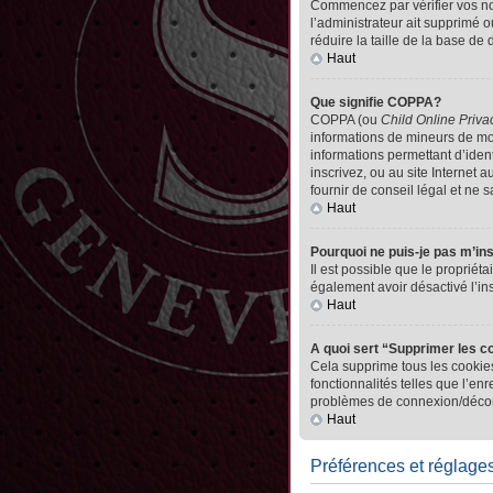
Commencez par vérifier vos nom 
l’administrateur ait supprimé o
réduire la taille de la base de
Haut
Que signifie COPPA?
COPPA (ou
Child Online Priva
informations de mineurs de mo
informations permettant d’iden
inscrivez, ou au site Internet
fournir de conseil légal et ne 
Haut
Pourquoi ne puis-je pas m’in
Il est possible que le propriéta
également avoir désactivé l’in
Haut
A quoi sert “Supprimer les c
Cela supprime tous les cookies
fonctionnalités telles que l’en
problèmes de connexion/déconn
Haut
Préférences et réglages 