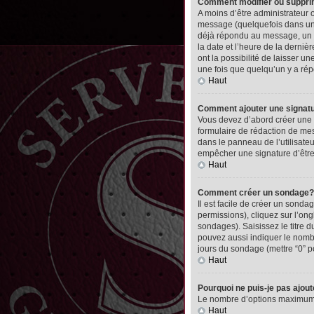
Comment modifier ou suppr
A moins d’être administrateur
message (quelquefois dans une
déjà répondu au message, un pet
la date et l’heure de la derni
ont la possibilité de laisser 
une fois que quelqu’un y a ré
Haut
Comment ajouter une signa
Vous devez d’abord créer une 
formulaire de rédaction de me
dans le panneau de l’utilisate
empêcher une signature d’êtr
Haut
Comment créer un sondage?
Il est facile de créer un sonda
permissions), cliquez sur l’ong
sondages). Saisissez le titre
pouvez aussi indiquer le nombre
jours du sondage (mettre “0” po
Haut
Pourquoi ne puis-je pas ajou
Le nombre d’options maximum pa
Haut