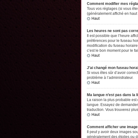
Comment modifier mes régl
Tous vos réglages (si vous êtes
(généralement affiché en haut 
Haut
Les heures ne sont pas corr
Il est possible que l’heure aff
préférences pour le fuseau hor
modification du fuseau horaire,
c’est le bon moment pour le fai
Haut
J’ai changé mon fuseau horair
Si vous êtes sûr d’avoir correc
problème à l’administrateur.
Haut
Ma langue n’est pas dans la li
La raison la plus probable est
langue. Essayez de demander à l
traduction. Vous trouverez plus
Haut
Comment afficher une imag
Il peut y avoir deux images so
généralement des étoiles ou d