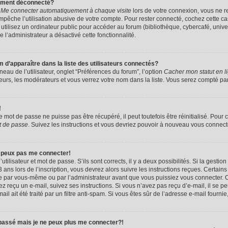
uement déconnecté?
e
Me connecter automatiquement à chaque visite
lors de votre connexion, vous ne 
êche l’utilisation abusive de votre compte. Pour rester connecté, cochez cette ca
tilisez un ordinateur public pour accéder au forum (bibliothèque, cybercafé, univers
e l’administrateur a désactivé cette fonctionnalité.
apparaître dans la liste des utilisateurs connectés?
eau de l’utilisateur, onglet “Préférences du forum”, l’option
Cacher mon statut en l
eurs, les modérateurs et vous verrez votre nom dans la liste. Vous serez compté parmi
!
mot de passe ne puisse pas être récupéré, il peut toutefois être réinitialisé. Pour 
t de passe
. Suivez les instructions et vous devriez pouvoir à nouveau vous connect
e peux pas me connecter!
utilisateur et mot de passe. S’ils sont corrects, il y a deux possibilités. Si la gestio
ans lors de l’inscription, vous devrez alors suivre les instructions reçues. Certain
vée par vous-même ou par l’administrateur avant que vous puissiez vous connecter. C
avez reçu un e-mail, suivez ses instructions. Si vous n’avez pas reçu d’e-mail, il se 
il ait été traité par un filtre anti-spam. Si vous êtes sûr de l’adresse e-mail fournie
 passé mais je ne peux plus me connecter?!