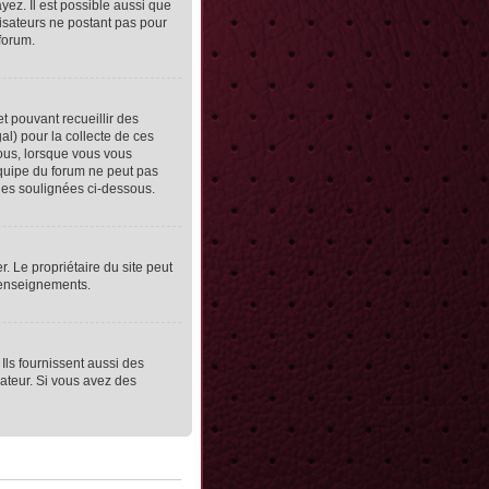
yez. Il est possible aussi que
lisateurs ne postant pas pour
 forum.
et pouvant recueillir des
al) pour la collecte de ces
vous, lorsque vous vous
équipe du forum ne peut pas
lles soulignées ci-dessous.
er. Le propriétaire du site peut
 renseignements.
Ils fournissent aussi des
rateur. Si vous avez des