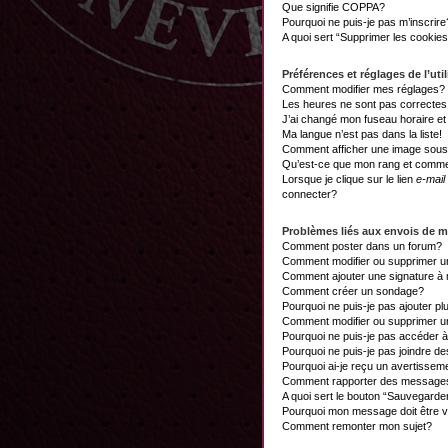
Que signifie COPPA?
Pourquoi ne puis-je pas m’inscrire
A quoi sert “Supprimer les cookie
Préférences et réglages de l’util
Comment modifier mes réglages?
Les heures ne sont pas correctes
J’ai changé mon fuseau horaire et 
Ma langue n’est pas dans la liste!
Comment afficher une image sou
Qu’est-ce que mon rang et commen
Lorsque je clique sur le lien
e-mail
connecter?
Problèmes liés aux envois de 
Comment poster dans un forum?
Comment modifier ou supprimer 
Comment ajouter une signature 
Comment créer un sondage?
Pourquoi ne puis-je pas ajouter p
Comment modifier ou supprimer 
Pourquoi ne puis-je pas accéder 
Pourquoi ne puis-je pas joindre d
Pourquoi ai-je reçu un avertissem
Comment rapporter des messages
A quoi sert le bouton “Sauvegard
Pourquoi mon message doit être v
Comment remonter mon sujet?