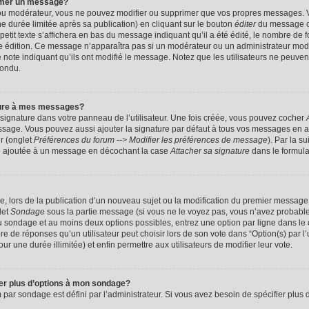
imer un message?
 ou modérateur, vous ne pouvez modifier ou supprimer que vos propres messages. 
 durée limitée après sa publication) en cliquant sur le bouton
éditer
du message c
it texte s’affichera en bas du message indiquant qu’il a été édité, le nombre de foi
ère édition. Ce message n’apparaîtra pas si un modérateur ou un administrateur mod
une note indiquant qu’ils ont modifié le message. Notez que les utilisateurs ne peu
pondu.
ture à mes messages?
signature dans votre panneau de l’utilisateur. Une fois créée, vous pouvez cocher
ssage. Vous pouvez aussi ajouter la signature par défaut à tous vos messages en a
ur (onglet
Préférences du forum --> Modifier les préférences de message
). Par la s
e ajoutée à un message en décochant la case
Attacher sa signature
dans le formula
ge, lors de la publication d’un nouveau sujet ou la modification du premier message 
let
Sondage
sous la partie message (si vous ne le voyez pas, vous n’avez probable
 du sondage et au moins deux options possibles, entrez une option par ligne dans 
 de réponses qu’un utilisateur peut choisir lors de son vote dans “Option(s) par l’ut
ur une durée illimitée) et enfin permettre aux utilisateurs de modifier leur vote.
ter plus d’options à mon sondage?
r sondage est défini par l’administrateur. Si vous avez besoin de spécifier plus d