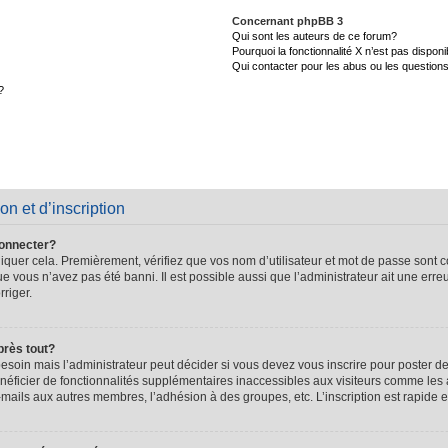
Concernant phpBB 3
Qui sont les auteurs de ce forum?
Pourquoi la fonctionnalité X n’est pas disponi
Qui contacter pour les abus ou les question
?
on et d’inscription
connecter?
quer cela. Premièrement, vérifiez que vos nom d’utilisateur et mot de passe sont cor
que vous n’avez pas été banni. Il est possible aussi que l’administrateur ait une erre
rriger.
près tout?
soin mais l’administrateur peut décider si vous devez vous inscrire pour poster de
énéficier de fonctionnalités supplémentaires inaccessibles aux visiteurs comme les 
-mails aux autres membres, l’adhésion à des groupes, etc. L’inscription est rapide e