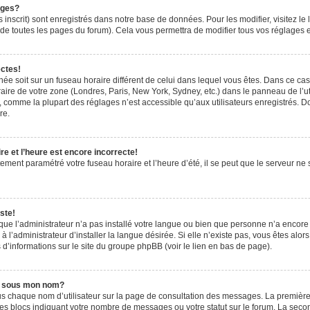
ages?
 inscrit) sont enregistrés dans notre base de données. Pour les modifier, visitez le 
de toutes les pages du forum). Cela vous permettra de modifier tous vos réglages e
ectes!
ichée soit sur un fuseau horaire différent de celui dans lequel vous êtes. Dans ce ca
aire de votre zone (Londres, Paris, New York, Sydney, etc.) dans le panneau de l’uti
 comme la plupart des réglages n’est accessible qu’aux utilisateurs enregistrés. Don
re.
e et l’heure est encore incorrecte!
tement paramétré votre fuseau horaire et l’heure d’été, il se peut que le serveur ne 
ste!
 que l’administrateur n’a pas installé votre langue ou bien que personne n’a encor
’administrateur d’installer la langue désirée. Si elle n’existe pas, vous êtes alors
 d’informations sur le site du groupe phpBB (voir le lien en bas de page).
e sous mon nom?
us chaque nom d’utilisateur sur la page de consultation des messages. La première
es blocs indiquant votre nombre de messages ou votre statut sur le forum. La sec