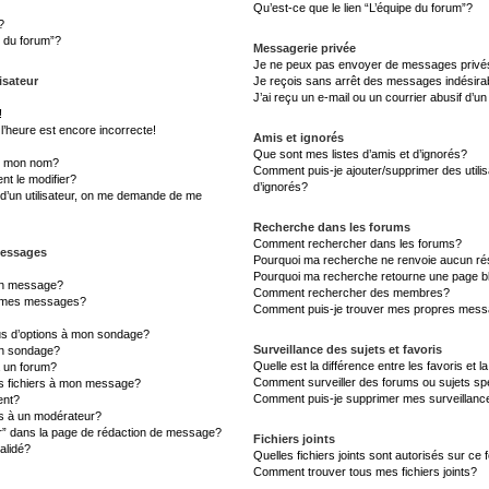
Qu’est-ce que le lien “L’équipe du forum”?
?
s du forum”?
Messagerie privée
Je ne peux pas envoyer de messages privé
isateur
Je reçois sans arrêt des messages indésira
J’ai reçu un e-mail ou un courrier abusif d’un
!
l’heure est encore incorrecte!
Amis et ignorés
Que sont mes listes d’amis et d’ignorés?
s mon nom?
Comment puis-je ajouter/supprimer des utilis
t le modifier?
d’ignorés?
d’un utilisateur, on me demande de me
Recherche dans les forums
Comment rechercher dans les forums?
messages
Pourquoi ma recherche ne renvoie aucun rés
Pourquoi ma recherche retourne une page b
un message?
Comment rechercher des membres?
à mes messages?
Comment puis-je trouver mes propres messa
lus d’options à mon sondage?
Surveillance des sujets et favoris
un sondage?
Quelle est la différence entre les favoris et l
à un forum?
Comment surveiller des forums ou sujets sp
es fichiers à mon message?
Comment puis-je supprimer mes surveillanc
ent?
 à un modérateur?
er” dans la page de rédaction de message?
Fichiers joints
alidé?
Quelles fichiers joints sont autorisés sur ce
Comment trouver tous mes fichiers joints?