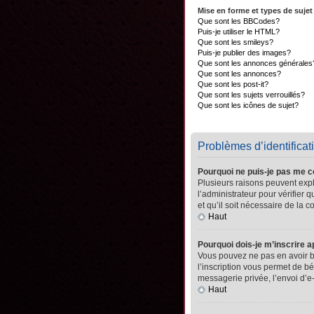
Mise en forme et types de sujet
Que sont les BBCodes?
Puis-je utiliser le HTML?
Que sont les smileys?
Puis-je publier des images?
Que sont les annonces générales
Que sont les annonces?
Que sont les post-it?
Que sont les sujets verrouillés?
Que sont les icônes de sujet?
Problèmes d’identificati
Pourquoi ne puis-je pas me 
Plusieurs raisons peuvent expli
l’administrateur pour vérifier 
et qu’il soit nécessaire de la co
Haut
Pourquoi dois-je m’inscrire a
Vous pouvez ne pas en avoir be
l’inscription vous permet de b
messagerie privée, l’envoi d’e
Haut