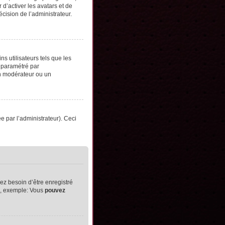
d’activer les avatars et de
écision de l’administrateur.
s utilisateurs tels que les
t paramétré par
un modérateur ou un
ée par l’administrateur). Ceci
ez besoin d’être enregistré
ts, exemple: Vous
pouvez