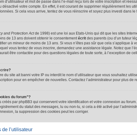
d’utilisateur et mot de passe dans l’e-mail reçu lors de votre inscription et réessa
u désactivé votre compte. En effet, il est courant de supprimer régulièrement les uti
 données. Si cela vous arrive, tentez de vous réinscrire et soyez plus investi dans le
cy and Protection Act
de 1998) est une loi aux Etats-Unis qui dit que les sites Intern
ins de 13 ans doivent obtenir le consentement
écrit
des parents (ou d’un tuteur lég
tifier un mineur de moins de 13 ans. Si vous n’êtes pas sûr que cela s’applique à 
 auquel vous tentez de vous inscrire, demandez une assistance légale. Notez que l’
saurait être contactée pour des questions légales de toute sorte, à l’exception de ce
scrire?
ire du site ait banni votre IP ou interdit le nom d’utilisateur que vous souhaitez utilis
scription pour en empêcher de nouvelles. Contactez l’administrateur pour plus de
ookies du forum”?
 créés par phpBB3 qui conservent votre identification et votre connexion au forum. 
registrement du statut des messages, lu ou non-lu, si cela a été activé par l’administ
exion, la suppression des cookies peut les corriger.
de l’utilisateur