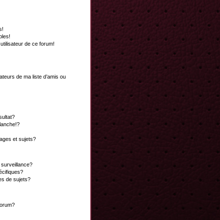
s!
bles!
 utilisateur de ce forum!
ateurs de ma liste d’amis ou
ultat?
lanche!?
ges et sujets?
a surveillance?
écifiques?
es de sujets?
 forum?