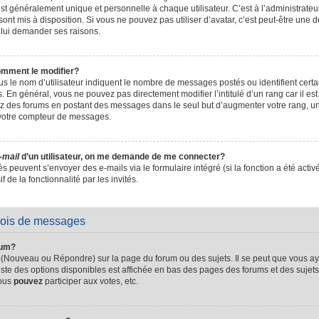
t généralement unique et personnelle à chaque utilisateur. C’est à l’administrateur 
sont mis à disposition. Si vous ne pouvez pas utiliser d’avatar, c’est peut-être une d
 lui demander ses raisons.
omment le modifier?
s le nom d’utilisateur indiquent le nombre de messages postés ou identifient certain
. En général, vous ne pouvez pas directement modifier l’intitulé d’un rang car il es
sez des forums en postant des messages dans le seul but d’augmenter votre rang, 
 votre compteur de messages.
-mail
d’un utilisateur, on me demande de me connecter?
és peuvent s’envoyer des e-mails via le formulaire intégré (si la fonction a été activ
de la fonctionnalité par les invités.
vois de messages
rum?
 (Nouveau ou Répondre) sur la page du forum ou des sujets. Il se peut que vous ay
iste des options disponibles est affichée en bas des pages des forums et des suje
Vous
pouvez
participer aux votes, etc.