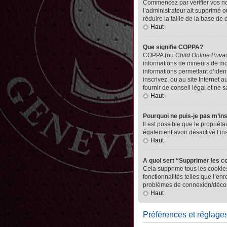
Commencez par vérifier vos nom 
l’administrateur ait supprimé o
réduire la taille de la base de
Haut
Que signifie COPPA?
COPPA (ou
Child Online Priva
informations de mineurs de mo
informations permettant d’iden
inscrivez, ou au site Internet
fournir de conseil légal et ne 
Haut
Pourquoi ne puis-je pas m’in
Il est possible que le propriéta
également avoir désactivé l’in
Haut
A quoi sert “Supprimer les c
Cela supprime tous les cookies
fonctionnalités telles que l’en
problèmes de connexion/déconn
Haut
Préférences et réglages 