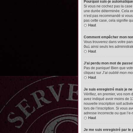
Pourquoi suis-je automatiq
Si vous ne cochez pas la cas
une durée déterminée. Cela emp
n’est pas recommandé si vous u
pas cette case, cela signifie qu
Haut
Comment empêcher mon nom d’
Vous trouverez dans votre pann
Oui
ainsi seuls les administrat
Haut
J’ai perdu mon mot de passe
Pas de panique! Bien que votre 
cliquez sur
J’ai oublié mon mo
Haut
Je suis enregistré mais je n
Vérifiez, en premier, vos nom d’
avez indiqué avoir moins de 13 
nouvelle inscription soit acti
lors de l’inscription. Si vous 
adresse incorrecte ou que l’e-ma
Haut
Je me suis enregistré par le