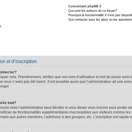
Concernant phpBB 3
Qui sont les auteurs de ce forum?
Pourquoi la fonctionnalité X n’est pas disponi
Qui contacter pour les abus ou les question
?
on et d’inscription
connecter?
quer cela. Premièrement, vérifiez que vos nom d’utilisateur et mot de passe sont cor
que vous n’avez pas été banni. Il est possible aussi que l’administrateur ait une erre
rriger.
près tout?
soin mais l’administrateur peut décider si vous devez vous inscrire pour poster de
énéficier de fonctionnalités supplémentaires inaccessibles aux visiteurs comme les 
-mails aux autres membres, l’adhésion à des groupes, etc. L’inscription est rapide e