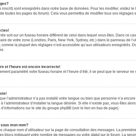
ages?
 inscrit) sont enregistrés dans notre base de données. Pour les modifier, visitez le 
de toutes les pages du forum). Cela vous permettra de modifier tous vos réglages e
ectes!
ichée soit sur un fuseau horaire différent de celui dans lequel vous êtes. Dans ce ca
aire de votre zone (Londres, Paris, New York, Sydney, etc.) dans le panneau de l’uti
 comme la plupart des réglages n’est accessible qu’aux utilisateurs enregistrés. Don
re.
e et l’heure est encore incorrecte!
tement paramétré votre fuseau horaire et l’heure d’été, il se peut que le serveur ne 
ste!
 que l’administrateur n’a pas installé votre langue ou bien que personne n’a encor
’administrateur d’installer la langue désirée. Si elle n’existe pas, vous êtes alors
 d’informations sur le site du groupe phpBB (voir le lien en bas de page).
e sous mon nom?
us chaque nom d’utilisateur sur la page de consultation des messages. La première
es blocs indiquant votre nombre de messages ou votre statut sur le forum. La sec