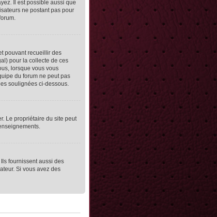
yez. Il est possible aussi que
lisateurs ne postant pas pour
 forum.
et pouvant recueillir des
al) pour la collecte de ces
vous, lorsque vous vous
équipe du forum ne peut pas
lles soulignées ci-dessous.
er. Le propriétaire du site peut
 renseignements.
Ils fournissent aussi des
rateur. Si vous avez des