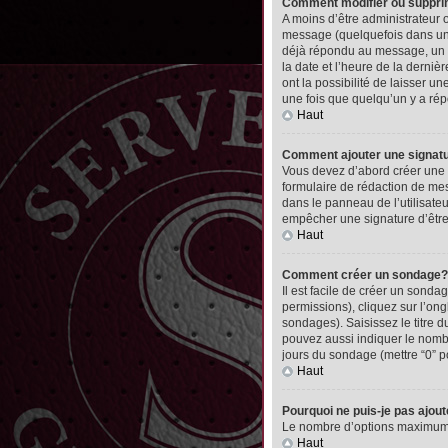
Comment modifier ou suppr
A moins d’être administrateur
message (quelquefois dans une
déjà répondu au message, un pet
la date et l’heure de la derni
ont la possibilité de laisser 
une fois que quelqu’un y a ré
Haut
Comment ajouter une signa
Vous devez d’abord créer une 
formulaire de rédaction de me
dans le panneau de l’utilisate
empêcher une signature d’êtr
Haut
Comment créer un sondage?
Il est facile de créer un sonda
permissions), cliquez sur l’ong
sondages). Saisissez le titre
pouvez aussi indiquer le nombre
jours du sondage (mettre “0” po
Haut
Pourquoi ne puis-je pas ajou
Le nombre d’options maximum pa
Haut