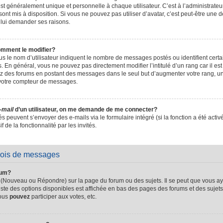
t généralement unique et personnelle à chaque utilisateur. C’est à l’administrateur 
sont mis à disposition. Si vous ne pouvez pas utiliser d’avatar, c’est peut-être une d
 lui demander ses raisons.
omment le modifier?
s le nom d’utilisateur indiquent le nombre de messages postés ou identifient certain
. En général, vous ne pouvez pas directement modifier l’intitulé d’un rang car il es
sez des forums en postant des messages dans le seul but d’augmenter votre rang, 
 votre compteur de messages.
-mail
d’un utilisateur, on me demande de me connecter?
és peuvent s’envoyer des e-mails via le formulaire intégré (si la fonction a été activ
de la fonctionnalité par les invités.
vois de messages
rum?
 (Nouveau ou Répondre) sur la page du forum ou des sujets. Il se peut que vous ay
iste des options disponibles est affichée en bas des pages des forums et des suje
Vous
pouvez
participer aux votes, etc.