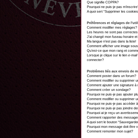
Que signifie COPPA?
Pourquoi ne puis-je pas m’inscrire
A quoi sert “Supprimer les cookie
Préférences et réglages de l’util
Comment modifier mes réglages?
Les heures ne sont pas correctes
J’ai changé mon fuseau horaire et 
Ma langue n’est pas dans la liste!
Comment afficher une image sou
Qu’est-ce que mon rang et commen
Lorsque je clique sur le lien
e-mail
connecter?
Problèmes liés aux envois de 
Comment poster dans un forum?
Comment modifier ou supprimer 
Comment ajouter une signature 
Comment créer un sondage?
Pourquoi ne puis-je pas ajouter p
Comment modifier ou supprimer 
Pourquoi ne puis-je pas accéder 
Pourquoi ne puis-je pas joindre d
Pourquoi ai-je reçu un avertissem
Comment rapporter des messages
A quoi sert le bouton “Sauvegard
Pourquoi mon message doit être v
Comment remonter mon sujet?