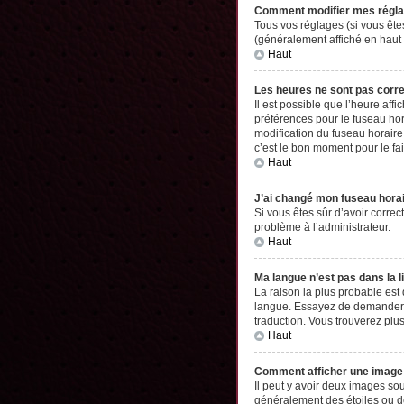
Comment modifier mes régl
Tous vos réglages (si vous êtes
(généralement affiché en haut 
Haut
Les heures ne sont pas corr
Il est possible que l’heure aff
préférences pour le fuseau hor
modification du fuseau horaire,
c’est le bon moment pour le fai
Haut
J’ai changé mon fuseau horair
Si vous êtes sûr d’avoir correc
problème à l’administrateur.
Haut
Ma langue n’est pas dans la li
La raison la plus probable est
langue. Essayez de demander à l
traduction. Vous trouverez plus
Haut
Comment afficher une imag
Il peut y avoir deux images so
généralement des étoiles ou d