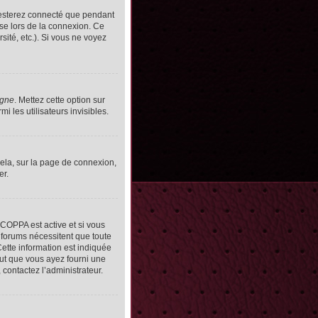
resterez connecté que pendant
se lors de la connexion. Ce
ité, etc.). Si vous ne voyez
igne
. Mettez cette option sur
 les utilisateurs invisibles.
cela, sur la page de connexion,
er.
n COPPA est active et si vous
s forums nécessitent que toute
ette information est indiquée
peut que vous ayez fourni une
, contactez l’administrateur.