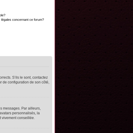
ble?
s légales concernant ce forum?
rects. S’ils le sont, contactez
ur de configuration de son côté,
s messages. Par ailleurs,
avatars personnalisés, la
t vivement conseillée.