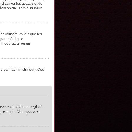
d’activer les avatars et de
écision de l’administrateur.
s utilisateurs tels que les
t paramétré par
un modérateur ou un
ée par l’administrateur). Ceci
ez besoin d’être enregistré
ts, exemple: Vous
pouvez