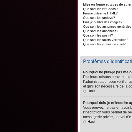
Mise en forme et types de sujet
Que sont les BBCodes?
Puis-je utiliser le HTML?
Que sont les smileys?
Puis-je publier des images?
Que sont les annonces générales
Que sont les annonces?
Que sont les post-it?
Que sont les sujets verrouillés?
Que sont les icônes de sujet?
Problèmes d’identificati
Pourquoi ne puis-je pas me 
Plusieurs raisons peuvent expli
l’administrateur pour vérifier 
et qu’il soit nécessaire de la co
Haut
Pourquoi dois-je m’inscrire a
Vous pouvez ne pas en avoir be
l’inscription vous permet de b
messagerie privée, l’envoi d’e
Haut