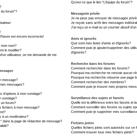
Qu’est-ce que le lien “L’équipe du forum”?
?
s du forum”?
Messagerie privée
Je ne peux pas envoyer de messages privé
isateur
Je reçois sans arrêt des messages indésira
J’ai reçu un e-mail ou un courrier abusif d’un
!
l’heure est encore incorrecte!
Amis et ignorés
Que sont mes listes d’amis et d’ignorés?
s mon nom?
Comment puis-je ajouter/supprimer des utilis
t le modifier?
d’ignorés?
d’un utilisateur, on me demande de me
Recherche dans les forums
Comment rechercher dans les forums?
messages
Pourquoi ma recherche ne renvoie aucun rés
Pourquoi ma recherche retourne une page b
un message?
Comment rechercher des membres?
à mes messages?
Comment puis-je trouver mes propres messa
lus d’options à mon sondage?
Surveillance des sujets et favoris
un sondage?
Quelle est la différence entre les favoris et l
à un forum?
Comment surveiller des forums ou sujets sp
es fichiers à mon message?
Comment puis-je supprimer mes surveillanc
ent?
 à un modérateur?
er” dans la page de rédaction de message?
Fichiers joints
alidé?
Quelles fichiers joints sont autorisés sur ce
Comment trouver tous mes fichiers joints?