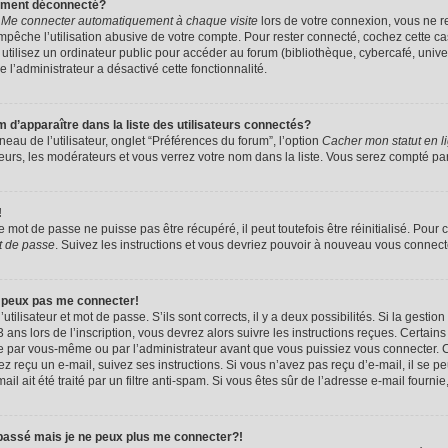
uement déconnecté?
e
Me connecter automatiquement à chaque visite
lors de votre connexion, vous ne 
êche l’utilisation abusive de votre compte. Pour rester connecté, cochez cette ca
tilisez un ordinateur public pour accéder au forum (bibliothèque, cybercafé, univers
e l’administrateur a désactivé cette fonctionnalité.
apparaître dans la liste des utilisateurs connectés?
eau de l’utilisateur, onglet “Préférences du forum”, l’option
Cacher mon statut en l
eurs, les modérateurs et vous verrez votre nom dans la liste. Vous serez compté parmi
!
mot de passe ne puisse pas être récupéré, il peut toutefois être réinitialisé. Pour 
t de passe
. Suivez les instructions et vous devriez pouvoir à nouveau vous connect
e peux pas me connecter!
utilisateur et mot de passe. S’ils sont corrects, il y a deux possibilités. Si la gestio
ans lors de l’inscription, vous devrez alors suivre les instructions reçues. Certain
vée par vous-même ou par l’administrateur avant que vous puissiez vous connecter. C
avez reçu un e-mail, suivez ses instructions. Si vous n’avez pas reçu d’e-mail, il se 
il ait été traité par un filtre anti-spam. Si vous êtes sûr de l’adresse e-mail fournie
 passé mais je ne peux plus me connecter?!