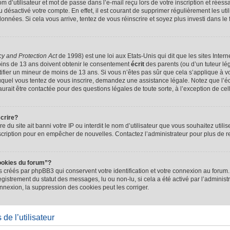
d’utilisateur et mot de passe dans l’e-mail reçu lors de votre inscription et réessa
u désactivé votre compte. En effet, il est courant de supprimer régulièrement les uti
 données. Si cela vous arrive, tentez de vous réinscrire et soyez plus investi dans le
cy and Protection Act
de 1998) est une loi aux Etats-Unis qui dit que les sites Intern
ins de 13 ans doivent obtenir le consentement
écrit
des parents (ou d’un tuteur lég
tifier un mineur de moins de 13 ans. Si vous n’êtes pas sûr que cela s’applique à 
 auquel vous tentez de vous inscrire, demandez une assistance légale. Notez que l’
saurait être contactée pour des questions légales de toute sorte, à l’exception de ce
scrire?
ire du site ait banni votre IP ou interdit le nom d’utilisateur que vous souhaitez utilis
scription pour en empêcher de nouvelles. Contactez l’administrateur pour plus de
ookies du forum”?
 créés par phpBB3 qui conservent votre identification et votre connexion au forum. 
registrement du statut des messages, lu ou non-lu, si cela a été activé par l’administ
exion, la suppression des cookies peut les corriger.
de l’utilisateur