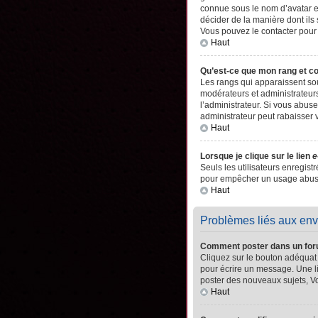
connue sous le nom d’avatar es
décider de la manière dont ils 
Vous pouvez le contacter pour
Haut
Qu’est-ce que mon rang et c
Les rangs qui apparaissent sou
modérateurs et administrateurs
l’administrateur. Si vous abu
administrateur peut rabaisser
Haut
Lorsque je clique sur le lien
e
Seuls les utilisateurs enregistr
pour empêcher un usage abusif 
Haut
Problèmes liés aux en
Comment poster dans un fo
Cliquez sur le bouton adéquat
pour écrire un message. Une l
poster des nouveaux sujets, 
Haut