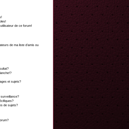
s!
bles!
 utilisateur de ce forum!
ateurs de ma liste d’amis ou
ultat?
lanche!?
ges et sujets?
a surveillance?
écifiques?
es de sujets?
 forum?