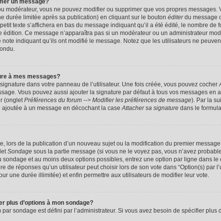
imer un message?
 ou modérateur, vous ne pouvez modifier ou supprimer que vos propres messages. 
 durée limitée après sa publication) en cliquant sur le bouton
éditer
du message c
it texte s’affichera en bas du message indiquant qu’il a été édité, le nombre de foi
ère édition. Ce message n’apparaîtra pas si un modérateur ou un administrateur mod
une note indiquant qu’ils ont modifié le message. Notez que les utilisateurs ne peu
pondu.
ture à mes messages?
signature dans votre panneau de l’utilisateur. Une fois créée, vous pouvez cocher
ssage. Vous pouvez aussi ajouter la signature par défaut à tous vos messages en a
ur (onglet
Préférences du forum --> Modifier les préférences de message
). Par la s
e ajoutée à un message en décochant la case
Attacher sa signature
dans le formula
ge, lors de la publication d’un nouveau sujet ou la modification du premier message 
let
Sondage
sous la partie message (si vous ne le voyez pas, vous n’avez probable
 du sondage et au moins deux options possibles, entrez une option par ligne dans 
 de réponses qu’un utilisateur peut choisir lors de son vote dans “Option(s) par l’ut
ur une durée illimitée) et enfin permettre aux utilisateurs de modifier leur vote.
ter plus d’options à mon sondage?
r sondage est défini par l’administrateur. Si vous avez besoin de spécifier plus d