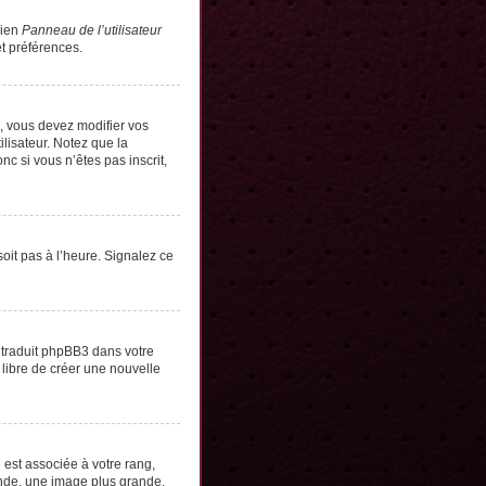
lien
Panneau de l’utilisateur
t préférences.
s, vous devez modifier vos
lisateur. Notez que la
c si vous n’êtes pas inscrit,
soit pas à l’heure. Signalez ce
e traduit phpBB3 dans votre
 libre de créer une nouvelle
 est associée à votre rang,
onde, une image plus grande,