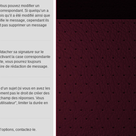
Vous pouvez modifier un
orrespondant. Si quelqu’un a
s qu’il a été modifié ainsi que
ifie le message, cependant ils
vent pas supprimer un message
Attacher sa signature
sur le
ctivant la case correspondante
uite, vous pourrez toujours
ire de rédaction de message.
d’un sujet (si vous en avez les
ment pas le droit de créer des
le champ des réponses. Vous
ilisateur”, limiter la durée en
’options, contactez-le.