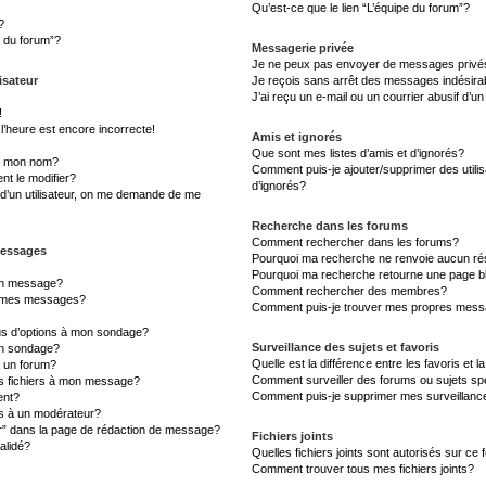
Qu’est-ce que le lien “L’équipe du forum”?
?
s du forum”?
Messagerie privée
Je ne peux pas envoyer de messages privé
isateur
Je reçois sans arrêt des messages indésira
J’ai reçu un e-mail ou un courrier abusif d’un
!
l’heure est encore incorrecte!
Amis et ignorés
Que sont mes listes d’amis et d’ignorés?
s mon nom?
Comment puis-je ajouter/supprimer des utilis
t le modifier?
d’ignorés?
d’un utilisateur, on me demande de me
Recherche dans les forums
Comment rechercher dans les forums?
messages
Pourquoi ma recherche ne renvoie aucun rés
Pourquoi ma recherche retourne une page b
un message?
Comment rechercher des membres?
à mes messages?
Comment puis-je trouver mes propres messa
lus d’options à mon sondage?
Surveillance des sujets et favoris
un sondage?
Quelle est la différence entre les favoris et l
à un forum?
Comment surveiller des forums ou sujets sp
es fichiers à mon message?
Comment puis-je supprimer mes surveillanc
ent?
 à un modérateur?
er” dans la page de rédaction de message?
Fichiers joints
alidé?
Quelles fichiers joints sont autorisés sur ce
Comment trouver tous mes fichiers joints?