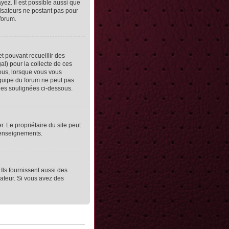
yez. Il est possible aussi que
lisateurs ne postant pas pour
 forum.
et pouvant recueillir des
al) pour la collecte de ces
vous, lorsque vous vous
équipe du forum ne peut pas
lles soulignées ci-dessous.
er. Le propriétaire du site peut
 renseignements.
Ils fournissent aussi des
rateur. Si vous avez des