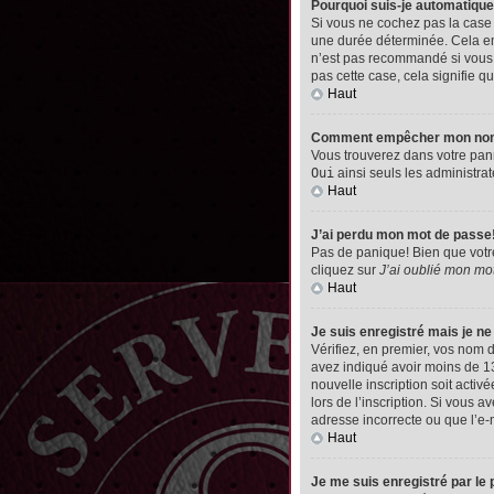
Pourquoi suis-je automatiq
Si vous ne cochez pas la cas
une durée déterminée. Cela emp
n’est pas recommandé si vous u
pas cette case, cela signifie qu
Haut
Comment empêcher mon nom d’
Vous trouverez dans votre pann
Oui
ainsi seuls les administrat
Haut
J’ai perdu mon mot de passe
Pas de panique! Bien que votre 
cliquez sur
J’ai oublié mon mo
Haut
Je suis enregistré mais je n
Vérifiez, en premier, vos nom d’
avez indiqué avoir moins de 13 
nouvelle inscription soit acti
lors de l’inscription. Si vous 
adresse incorrecte ou que l’e-ma
Haut
Je me suis enregistré par le