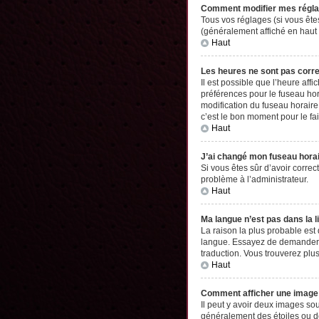
Comment modifier mes régl
Tous vos réglages (si vous êtes
(généralement affiché en haut 
Haut
Les heures ne sont pas corr
Il est possible que l’heure aff
préférences pour le fuseau hor
modification du fuseau horaire,
c’est le bon moment pour le fai
Haut
J’ai changé mon fuseau horair
Si vous êtes sûr d’avoir correc
problème à l’administrateur.
Haut
Ma langue n’est pas dans la li
La raison la plus probable est
langue. Essayez de demander à l
traduction. Vous trouverez plus
Haut
Comment afficher une imag
Il peut y avoir deux images so
généralement des étoiles ou d