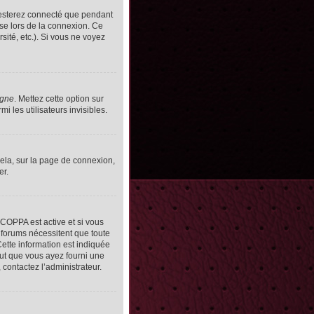
resterez connecté que pendant
se lors de la connexion. Ce
ité, etc.). Si vous ne voyez
igne
. Mettez cette option sur
 les utilisateurs invisibles.
cela, sur la page de connexion,
er.
n COPPA est active et si vous
s forums nécessitent que toute
ette information est indiquée
peut que vous ayez fourni une
, contactez l’administrateur.