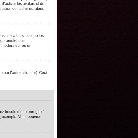
d’activer les avatars et de
écision de l’administrateur.
s utilisateurs tels que les
t paramétré par
un modérateur ou un
ée par l’administrateur). Ceci
ez besoin d’être enregistré
ts, exemple: Vous
pouvez