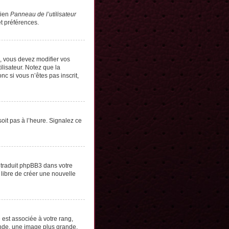
lien
Panneau de l’utilisateur
t préférences.
s, vous devez modifier vos
lisateur. Notez que la
c si vous n’êtes pas inscrit,
soit pas à l’heure. Signalez ce
e traduit phpBB3 dans votre
 libre de créer une nouvelle
 est associée à votre rang,
onde, une image plus grande,