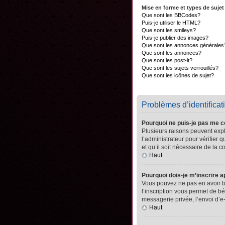
Mise en forme et types de sujet
Que sont les BBCodes?
Puis-je utiliser le HTML?
Que sont les smileys?
Puis-je publier des images?
Que sont les annonces générales
Que sont les annonces?
Que sont les post-it?
Que sont les sujets verrouillés?
Que sont les icônes de sujet?
Problèmes d’identificati
Pourquoi ne puis-je pas me 
Plusieurs raisons peuvent expli
l’administrateur pour vérifier 
et qu’il soit nécessaire de la co
Haut
Pourquoi dois-je m’inscrire a
Vous pouvez ne pas en avoir be
l’inscription vous permet de b
messagerie privée, l’envoi d’e
Haut