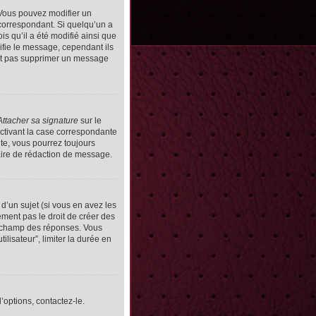
Vous pouvez modifier un
orrespondant. Si quelqu’un a
s qu’il a été modifié ainsi que
ifie le message, cependant ils
vent pas supprimer un message
Attacher sa signature
sur le
ctivant la case correspondante
uite, vous pourrez toujours
ire de rédaction de message.
d’un sujet (si vous en avez les
ment pas le droit de créer des
le champ des réponses. Vous
ilisateur”, limiter la durée en
’options, contactez-le.