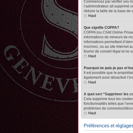
Commencez par vérifier vos nom 
l’administrateur ait supprimé o
réduire la taille de la base de
Haut
Que signifie COPPA?
COPPA (ou
Child Online Priva
informations de mineurs de mo
informations permettant d’iden
inscrivez, ou au site Internet
fournir de conseil légal et ne 
Haut
Pourquoi ne puis-je pas m’in
Il est possible que le propriéta
également avoir désactivé l’in
Haut
A quoi sert “Supprimer les c
Cela supprime tous les cookies
fonctionnalités telles que l’en
problèmes de connexion/déconn
Haut
Préférences et réglages 