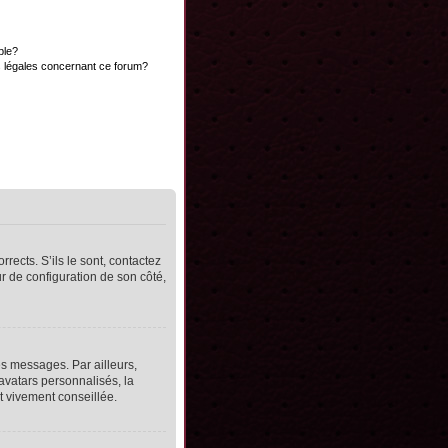
ble?
s légales concernant ce forum?
rects. S’ils le sont, contactez
ur de configuration de son côté,
s messages. Par ailleurs,
avatars personnalisés, la
t vivement conseillée.