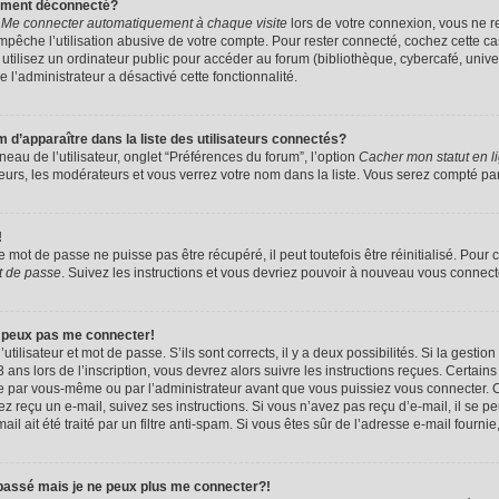
uement déconnecté?
e
Me connecter automatiquement à chaque visite
lors de votre connexion, vous ne 
êche l’utilisation abusive de votre compte. Pour rester connecté, cochez cette ca
tilisez un ordinateur public pour accéder au forum (bibliothèque, cybercafé, univers
e l’administrateur a désactivé cette fonctionnalité.
apparaître dans la liste des utilisateurs connectés?
eau de l’utilisateur, onglet “Préférences du forum”, l’option
Cacher mon statut en l
eurs, les modérateurs et vous verrez votre nom dans la liste. Vous serez compté parmi
!
mot de passe ne puisse pas être récupéré, il peut toutefois être réinitialisé. Pour 
t de passe
. Suivez les instructions et vous devriez pouvoir à nouveau vous connect
e peux pas me connecter!
utilisateur et mot de passe. S’ils sont corrects, il y a deux possibilités. Si la gestio
ans lors de l’inscription, vous devrez alors suivre les instructions reçues. Certain
vée par vous-même ou par l’administrateur avant que vous puissiez vous connecter. C
avez reçu un e-mail, suivez ses instructions. Si vous n’avez pas reçu d’e-mail, il se 
il ait été traité par un filtre anti-spam. Si vous êtes sûr de l’adresse e-mail fournie
 passé mais je ne peux plus me connecter?!