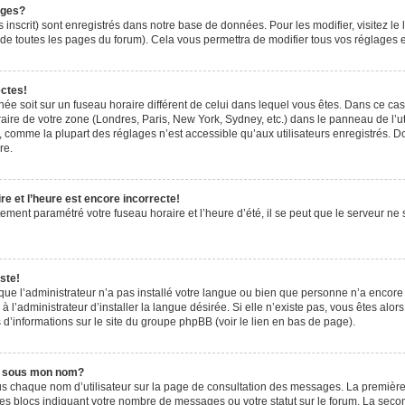
ages?
 inscrit) sont enregistrés dans notre base de données. Pour les modifier, visitez le 
de toutes les pages du forum). Cela vous permettra de modifier tous vos réglages e
ectes!
ichée soit sur un fuseau horaire différent de celui dans lequel vous êtes. Dans ce ca
aire de votre zone (Londres, Paris, New York, Sydney, etc.) dans le panneau de l’uti
 comme la plupart des réglages n’est accessible qu’aux utilisateurs enregistrés. Don
re.
e et l’heure est encore incorrecte!
tement paramétré votre fuseau horaire et l’heure d’été, il se peut que le serveur ne 
ste!
 que l’administrateur n’a pas installé votre langue ou bien que personne n’a encor
’administrateur d’installer la langue désirée. Si elle n’existe pas, vous êtes alors
 d’informations sur le site du groupe phpBB (voir le lien en bas de page).
e sous mon nom?
us chaque nom d’utilisateur sur la page de consultation des messages. La première
es blocs indiquant votre nombre de messages ou votre statut sur le forum. La sec