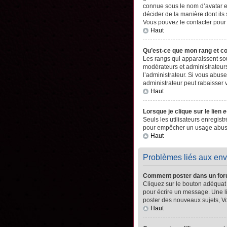
connue sous le nom d’avatar es
décider de la manière dont ils 
Vous pouvez le contacter pour
Haut
Qu’est-ce que mon rang et c
Les rangs qui apparaissent sou
modérateurs et administrateurs
l’administrateur. Si vous abu
administrateur peut rabaisser
Haut
Lorsque je clique sur le lien
e
Seuls les utilisateurs enregistr
pour empêcher un usage abusif 
Haut
Problèmes liés aux en
Comment poster dans un fo
Cliquez sur le bouton adéquat
pour écrire un message. Une l
poster des nouveaux sujets, 
Haut