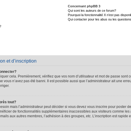
Concernant phpBB 3
Qui sont les auteurs de ce forum?
Pourquoi la fonctionnalité X n’est pas disponi
Qui contacter pour les abus ou les question
?
on et d’inscription
connecter?
quer cela. Premièrement, vérifiez que vos nom d’utilisateur et mot de passe sont cor
que vous n’avez pas été banni. Il est possible aussi que l’administrateur ait une erre
rriger.
près tout?
soin mais l’administrateur peut décider si vous devez vous inscrire pour poster de
énéficier de fonctionnalités supplémentaires inaccessibles aux visiteurs comme les 
-mails aux autres membres, l’adhésion à des groupes, etc. L’inscription est rapide e