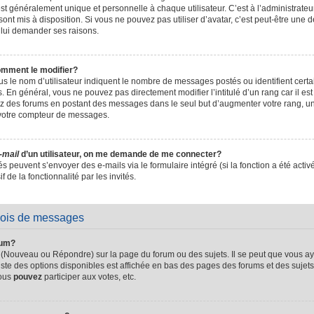
t généralement unique et personnelle à chaque utilisateur. C’est à l’administrateur 
sont mis à disposition. Si vous ne pouvez pas utiliser d’avatar, c’est peut-être une d
 lui demander ses raisons.
omment le modifier?
s le nom d’utilisateur indiquent le nombre de messages postés ou identifient certain
. En général, vous ne pouvez pas directement modifier l’intitulé d’un rang car il es
sez des forums en postant des messages dans le seul but d’augmenter votre rang, 
 votre compteur de messages.
-mail
d’un utilisateur, on me demande de me connecter?
és peuvent s’envoyer des e-mails via le formulaire intégré (si la fonction a été activ
de la fonctionnalité par les invités.
vois de messages
rum?
 (Nouveau ou Répondre) sur la page du forum ou des sujets. Il se peut que vous ay
iste des options disponibles est affichée en bas des pages des forums et des suje
Vous
pouvez
participer aux votes, etc.