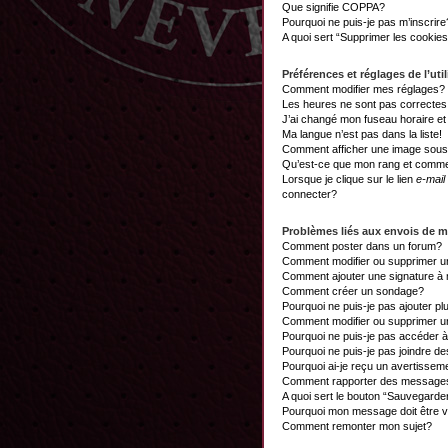
Que signifie COPPA?
Pourquoi ne puis-je pas m’inscrire
A quoi sert “Supprimer les cookie
Préférences et réglages de l’util
Comment modifier mes réglages?
Les heures ne sont pas correctes
J’ai changé mon fuseau horaire et 
Ma langue n’est pas dans la liste!
Comment afficher une image sou
Qu’est-ce que mon rang et commen
Lorsque je clique sur le lien
e-mail
connecter?
Problèmes liés aux envois de 
Comment poster dans un forum?
Comment modifier ou supprimer 
Comment ajouter une signature 
Comment créer un sondage?
Pourquoi ne puis-je pas ajouter p
Comment modifier ou supprimer 
Pourquoi ne puis-je pas accéder 
Pourquoi ne puis-je pas joindre d
Pourquoi ai-je reçu un avertissem
Comment rapporter des messages
A quoi sert le bouton “Sauvegard
Pourquoi mon message doit être v
Comment remonter mon sujet?