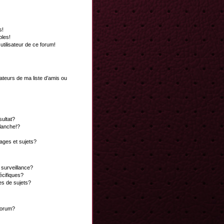
s!
bles!
 utilisateur de ce forum!
ateurs de ma liste d’amis ou
ultat?
lanche!?
ges et sujets?
a surveillance?
écifiques?
es de sujets?
 forum?