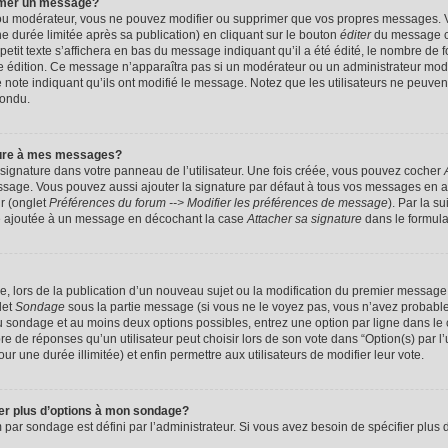
imer un message?
 ou modérateur, vous ne pouvez modifier ou supprimer que vos propres messages. 
 durée limitée après sa publication) en cliquant sur le bouton
éditer
du message c
it texte s’affichera en bas du message indiquant qu’il a été édité, le nombre de foi
ère édition. Ce message n’apparaîtra pas si un modérateur ou un administrateur mod
une note indiquant qu’ils ont modifié le message. Notez que les utilisateurs ne peu
pondu.
ture à mes messages?
signature dans votre panneau de l’utilisateur. Une fois créée, vous pouvez cocher
ssage. Vous pouvez aussi ajouter la signature par défaut à tous vos messages en a
ur (onglet
Préférences du forum --> Modifier les préférences de message
). Par la s
e ajoutée à un message en décochant la case
Attacher sa signature
dans le formula
ge, lors de la publication d’un nouveau sujet ou la modification du premier message 
let
Sondage
sous la partie message (si vous ne le voyez pas, vous n’avez probable
 du sondage et au moins deux options possibles, entrez une option par ligne dans 
 de réponses qu’un utilisateur peut choisir lors de son vote dans “Option(s) par l’ut
ur une durée illimitée) et enfin permettre aux utilisateurs de modifier leur vote.
ter plus d’options à mon sondage?
r sondage est défini par l’administrateur. Si vous avez besoin de spécifier plus d