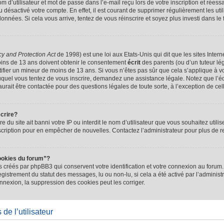
d’utilisateur et mot de passe dans l’e-mail reçu lors de votre inscription et réessa
u désactivé votre compte. En effet, il est courant de supprimer régulièrement les uti
 données. Si cela vous arrive, tentez de vous réinscrire et soyez plus investi dans le
cy and Protection Act
de 1998) est une loi aux Etats-Unis qui dit que les sites Intern
ins de 13 ans doivent obtenir le consentement
écrit
des parents (ou d’un tuteur lég
tifier un mineur de moins de 13 ans. Si vous n’êtes pas sûr que cela s’applique à 
 auquel vous tentez de vous inscrire, demandez une assistance légale. Notez que l’
saurait être contactée pour des questions légales de toute sorte, à l’exception de ce
scrire?
ire du site ait banni votre IP ou interdit le nom d’utilisateur que vous souhaitez utilis
scription pour en empêcher de nouvelles. Contactez l’administrateur pour plus de
ookies du forum”?
 créés par phpBB3 qui conservent votre identification et votre connexion au forum. 
registrement du statut des messages, lu ou non-lu, si cela a été activé par l’administ
exion, la suppression des cookies peut les corriger.
de l’utilisateur