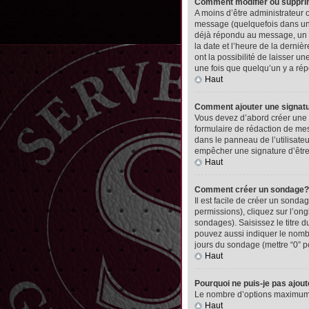
Comment modifier ou suppr
A moins d’être administrateur
message (quelquefois dans une
déjà répondu au message, un pet
la date et l’heure de la derni
ont la possibilité de laisser 
une fois que quelqu’un y a ré
Haut
Comment ajouter une signa
Vous devez d’abord créer une 
formulaire de rédaction de me
dans le panneau de l’utilisate
empêcher une signature d’êtr
Haut
Comment créer un sondage?
Il est facile de créer un sonda
permissions), cliquez sur l’ong
sondages). Saisissez le titre
pouvez aussi indiquer le nombre
jours du sondage (mettre “0” po
Haut
Pourquoi ne puis-je pas ajou
Le nombre d’options maximum pa
Haut