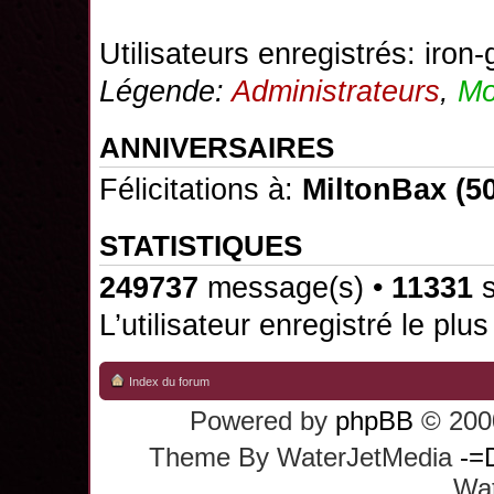
Utilisateurs enregistrés:
iron-
Légende:
Administrateurs
,
Mo
ANNIVERSAIRES
Félicitations à:
MiltonBax
(50
STATISTIQUES
249737
message(s) •
11331
s
L’utilisateur enregistré le plu
Index du forum
Powered by
phpBB
© 2000
Theme By WaterJetMedia
-=
Wat