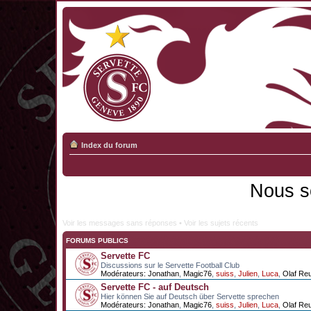
Index du forum
Nous s
Voir les messages sans réponses
•
Voir les sujets récents
FORUMS PUBLICS
Servette FC
Discussions sur le Servette Football Club
Modérateurs:
Jonathan
,
Magic76
,
suiss
,
Julien
,
Luca
,
Olaf Re
Servette FC - auf Deutsch
Hier können Sie auf Deutsch über Servette sprechen
Modérateurs:
Jonathan
,
Magic76
,
suiss
,
Julien
,
Luca
,
Olaf Re