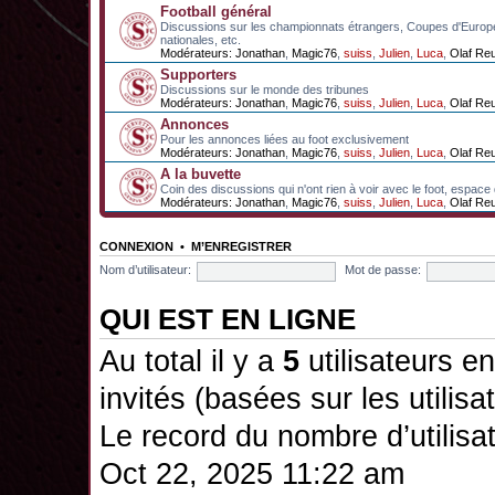
Football général
Discussions sur les championnats étrangers, Coupes d'Europ
nationales, etc.
Modérateurs:
Jonathan
,
Magic76
,
suiss
,
Julien
,
Luca
,
Olaf Re
Supporters
Discussions sur le monde des tribunes
Modérateurs:
Jonathan
,
Magic76
,
suiss
,
Julien
,
Luca
,
Olaf Re
Annonces
Pour les annonces liées au foot exclusivement
Modérateurs:
Jonathan
,
Magic76
,
suiss
,
Julien
,
Luca
,
Olaf Re
A la buvette
Coin des discussions qui n'ont rien à voir avec le foot, espace
Modérateurs:
Jonathan
,
Magic76
,
suiss
,
Julien
,
Luca
,
Olaf Re
CONNEXION
•
M’ENREGISTRER
Nom d’utilisateur:
Mot de passe:
QUI EST EN LIGNE
Au total il y a
5
utilisateurs en 
invités (basées sur les utilis
Le record du nombre d’utilisa
Oct 22, 2025 11:22 am