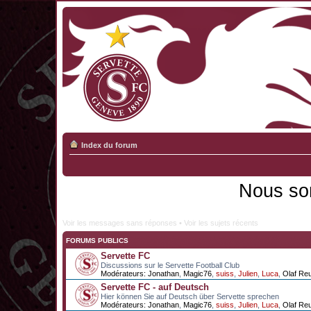
Index du forum
Nous so
Voir les messages sans réponses
•
Voir les sujets récents
FORUMS PUBLICS
Servette FC
Discussions sur le Servette Football Club
Modérateurs:
Jonathan
,
Magic76
,
suiss
,
Julien
,
Luca
,
Olaf Re
Servette FC - auf Deutsch
Hier können Sie auf Deutsch über Servette sprechen
Modérateurs:
Jonathan
,
Magic76
,
suiss
,
Julien
,
Luca
,
Olaf Re