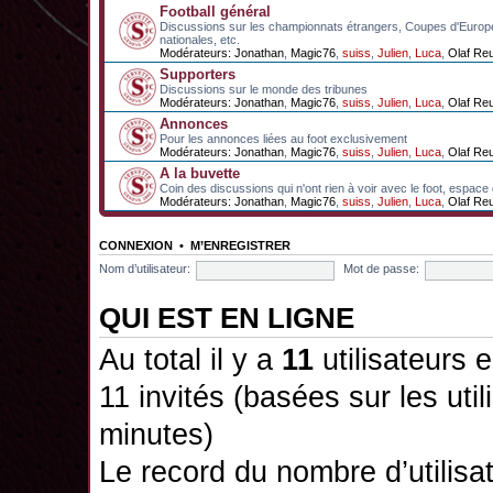
Football général
Discussions sur les championnats étrangers, Coupes d'Europ
nationales, etc.
Modérateurs:
Jonathan
,
Magic76
,
suiss
,
Julien
,
Luca
,
Olaf Re
Supporters
Discussions sur le monde des tribunes
Modérateurs:
Jonathan
,
Magic76
,
suiss
,
Julien
,
Luca
,
Olaf Re
Annonces
Pour les annonces liées au foot exclusivement
Modérateurs:
Jonathan
,
Magic76
,
suiss
,
Julien
,
Luca
,
Olaf Re
A la buvette
Coin des discussions qui n'ont rien à voir avec le foot, espace
Modérateurs:
Jonathan
,
Magic76
,
suiss
,
Julien
,
Luca
,
Olaf Re
CONNEXION
•
M’ENREGISTRER
Nom d’utilisateur:
Mot de passe:
QUI EST EN LIGNE
Au total il y a
11
utilisateurs e
11 invités (basées sur les util
minutes)
Le record du nombre d’utilisa