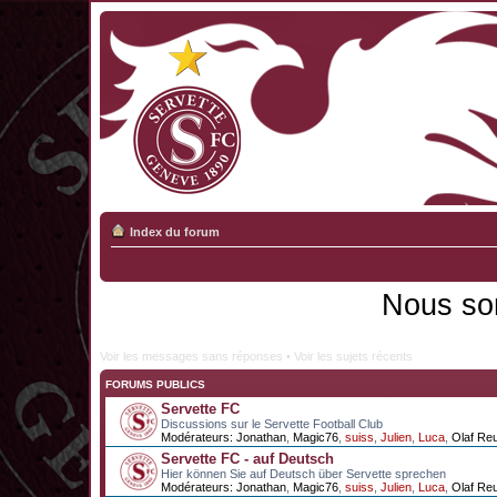
Index du forum
Nous so
Voir les messages sans réponses
•
Voir les sujets récents
FORUMS PUBLICS
Servette FC
Discussions sur le Servette Football Club
Modérateurs:
Jonathan
,
Magic76
,
suiss
,
Julien
,
Luca
,
Olaf Re
Servette FC - auf Deutsch
Hier können Sie auf Deutsch über Servette sprechen
Modérateurs:
Jonathan
,
Magic76
,
suiss
,
Julien
,
Luca
,
Olaf Re