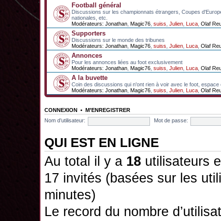
Football général
Discussions sur les championnats étrangers, Coupes d'Europ
nationales, etc.
Modérateurs:
Jonathan
,
Magic76
,
suiss
,
Julien
,
Luca
,
Olaf Re
Supporters
Discussions sur le monde des tribunes
Modérateurs:
Jonathan
,
Magic76
,
suiss
,
Julien
,
Luca
,
Olaf Re
Annonces
Pour les annonces liées au foot exclusivement
Modérateurs:
Jonathan
,
Magic76
,
suiss
,
Julien
,
Luca
,
Olaf Re
A la buvette
Coin des discussions qui n'ont rien à voir avec le foot, espace
Modérateurs:
Jonathan
,
Magic76
,
suiss
,
Julien
,
Luca
,
Olaf Re
CONNEXION
•
M’ENREGISTRER
Nom d’utilisateur:
Mot de passe:
QUI EST EN LIGNE
Au total il y a
18
utilisateurs e
17 invités (basées sur les uti
minutes)
Le record du nombre d’utilisa