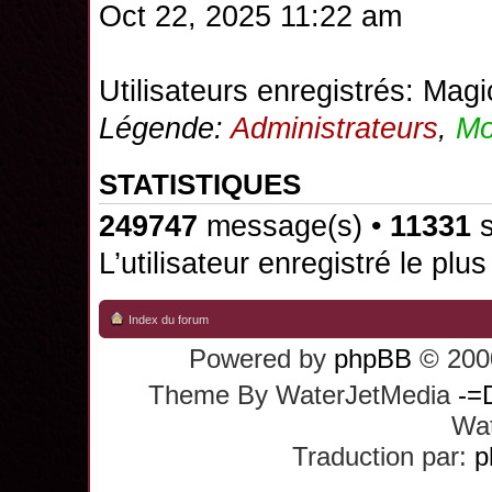
Oct 22, 2025 11:22 am
Utilisateurs enregistrés:
Magi
Légende:
Administrateurs
,
Mo
STATISTIQUES
249747
message(s) •
11331
s
L’utilisateur enregistré le plu
Index du forum
Powered by
phpBB
© 2000
Theme By WaterJetMedia
-=
Wat
Traduction par:
p