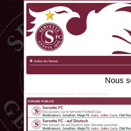
Index du forum
Nous s
Voir les messages sans réponses
•
Voir les sujets récents
FORUMS PUBLICS
Servette FC
Discussions sur le Servette Football Club
Modérateurs:
Jonathan
,
Magic76
,
suiss
,
Julien
,
Luca
,
Olaf Re
Servette FC - auf Deutsch
Hier können Sie auf Deutsch über Servette sprechen
Modérateurs:
Jonathan
,
Magic76
,
suiss
,
Julien
,
Luca
,
Olaf Re