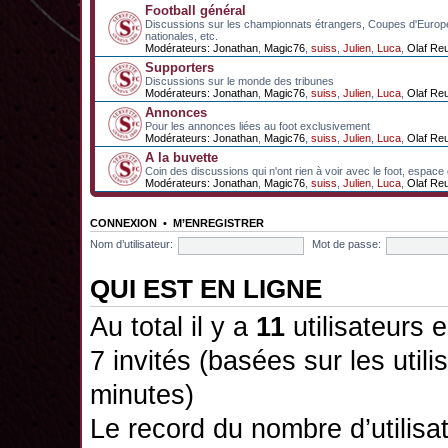
Football général
Discussions sur les championnats étrangers, Coupes d'Europ
nationales, etc.
Modérateurs:
Jonathan
,
Magic76
,
suiss
,
Julien
,
Luca
,
Olaf Re
Supporters
Discussions sur le monde des tribunes
Modérateurs:
Jonathan
,
Magic76
,
suiss
,
Julien
,
Luca
,
Olaf Re
Annonces
Pour les annonces liées au foot exclusivement
Modérateurs:
Jonathan
,
Magic76
,
suiss
,
Julien
,
Luca
,
Olaf Re
A la buvette
Coin des discussions qui n'ont rien à voir avec le foot, espace
Modérateurs:
Jonathan
,
Magic76
,
suiss
,
Julien
,
Luca
,
Olaf Re
CONNEXION
•
M’ENREGISTRER
Nom d’utilisateur:
Mot de passe:
QUI EST EN LIGNE
Au total il y a
11
utilisateurs e
7 invités (basées sur les utili
minutes)
Le record du nombre d’utilisa