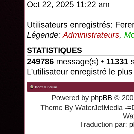
Oct 22, 2025 11:22 am
Utilisateurs enregistrés:
Fere
Légende:
Administrateurs
,
Mo
STATISTIQUES
249786
message(s) •
11331
s
L’utilisateur enregistré le plu
Index du forum
Powered by
phpBB
© 2000
Theme By WaterJetMedia
-=
Wat
Traduction par:
p