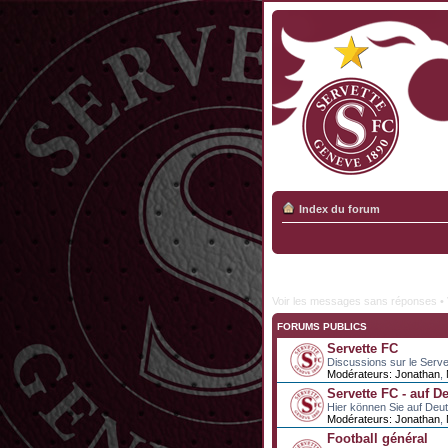
Index du forum
Voir les messages sans réponses
•
FORUMS PUBLICS
Servette FC
Discussions sur le Serve
Modérateurs:
Jonathan
,
Servette FC - auf D
Hier können Sie auf Deu
Modérateurs:
Jonathan
,
Football général