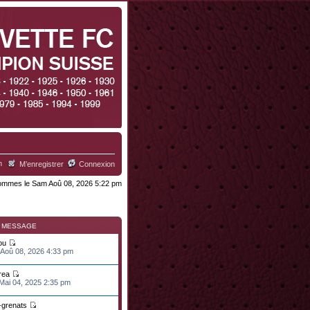
h
M’enregistrer
Connexion
mmes le Sam Aoû 08, 2026 5:22 pm
R MESSAGE
ou
 Aoû 08, 2026 4:33 pm
rea
 Mai 04, 2025 2:35 pm
n-grenats