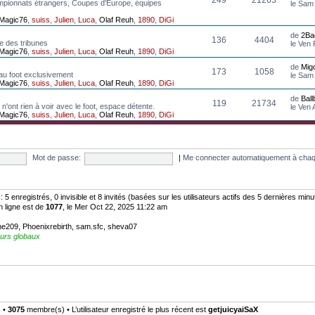
mpionnats étrangers, Coupes d'Europe, équipes
le Sam
Magic76
,
suiss
,
Julien
,
Luca
,
Olaf Reuh
,
1890
,
DiGi
de
2Ba
136
4404
e des tribunes
le Ven
Magic76
,
suiss
,
Julien
,
Luca
,
Olaf Reuh
,
1890
,
DiGi
de
Mig
173
1058
au foot exclusivement
le Sam
Magic76
,
suiss
,
Julien
,
Luca
,
Olaf Reuh
,
1890
,
DiGi
de
Bal
119
21734
n'ont rien à voir avec le foot, espace détente.
le Ven
Magic76
,
suiss
,
Julien
,
Luca
,
Olaf Reuh
,
1890
,
DiGi
Mot de passe:
|
Me connecter automatiquement à chaq
:: 5 enregistrés, 0 invisible et 8 invités (basées sur les utilisateurs actifs des 5 dernières minu
n ligne est de
1077
, le Mer Oct 22, 2025 11:22 am
me209
,
Phoenixrebirth
,
sam.sfc
,
sheva07
urs globaux
) •
3075
membre(s) • L’utilisateur enregistré le plus récent est
getjuicyaiSaX