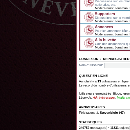
Discussions sur les cha
nationales, etc.
Modérateurs:
Jonathan
,
Supporters
Discussions sur le mond
Modérateurs:
Jonathan
,
Annonces
Pour les annonces liées 
Modérateurs:
Jonathan
,
A la buvette
Coin des discussions qui 
Modérateurs:
Jonathan
,
CONNEXION
•
M’ENREGISTRER
Nom d’utilisateur:
QUI EST EN LIGNE
Au total il y a
13
utilisateurs en ligne 
Le record du nombre d’utilisateurs e
Utilisateurs enregistrés:
filippo
,
jero
Légende:
Administrateurs
,
Modérate
ANNIVERSAIRES
Félicitations à:
Stevenblolo
(47)
STATISTIQUES
249752
message(s) •
11331
sujet(s