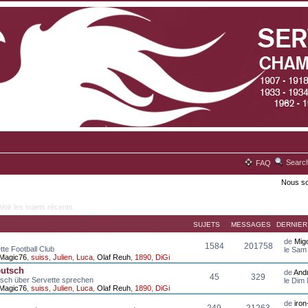
Searc
FAQ
Nous so
Voir les sujets récents
SUJETS
MESSAGES
DERNIE
de
Mig
1584
201758
tte Football Club
le Sam
Magic76
,
suiss
,
Julien
,
Luca
,
Olaf Reuh
,
1890
,
DiGi
eutsch
de
And
45
329
tsch über Servette sprechen
le Dim
Magic76
,
suiss
,
Julien
,
Luca
,
Olaf Reuh
,
1890
,
DiGi
de
iro
249
21263