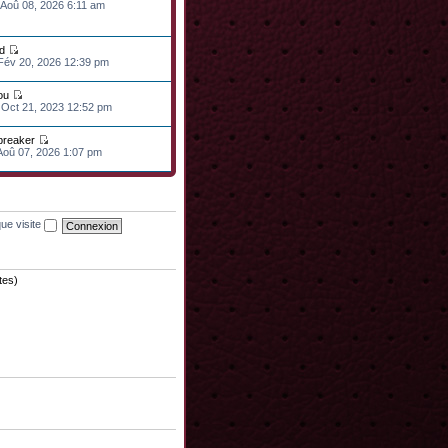
 Aoû 08, 2026 6:11 am
d
 Fév 20, 2026 12:39 pm
ou
 Oct 21, 2023 12:52 pm
lbreaker
 Aoû 07, 2026 1:07 pm
ue visite
tes)