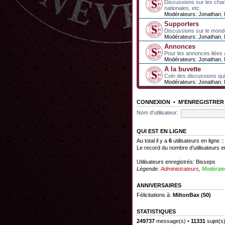
Discussions sur les cha
nationales, etc.
Modérateurs:
Jonathan
,
Supporters
Discussions sur le mond
Modérateurs:
Jonathan
,
Annonces
Pour les annonces liées 
Modérateurs:
Jonathan
,
A la buvette
Coin des discussions qui 
Modérateurs:
Jonathan
,
CONNEXION
•
M’ENREGISTRER
Nom d’utilisateur:
QUI EST EN LIGNE
Au total il y a
6
utilisateurs en ligne :
Le record du nombre d’utilisateurs e
Utilisateurs enregistrés:
Bisseps
Légende:
Administrateurs
,
Modérate
ANNIVERSAIRES
Félicitations à:
MiltonBax
(50)
STATISTIQUES
249737
message(s) •
11331
sujet(s