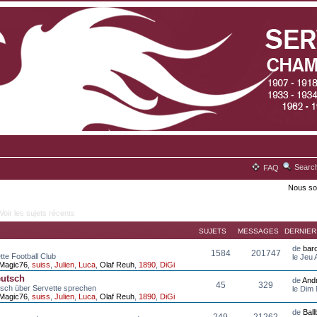
Searc
FAQ
Nous so
Voir les sujets récents
SUJETS
MESSAGES
DERNIE
de
bar
1584
201747
tte Football Club
le Jeu
Magic76
,
suiss
,
Julien
,
Luca
,
Olaf Reuh
,
1890
,
DiGi
eutsch
de
And
45
329
tsch über Servette sprechen
le Dim
Magic76
,
suiss
,
Julien
,
Luca
,
Olaf Reuh
,
1890
,
DiGi
de
Bal
249
21262