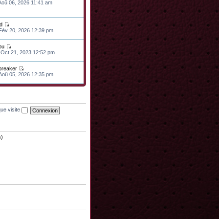
 Aoû 06, 2026 11:41 am
d
 Fév 20, 2026 12:39 pm
ou
 Oct 21, 2023 12:52 pm
lbreaker
 Aoû 05, 2026 12:35 pm
ue visite
s)