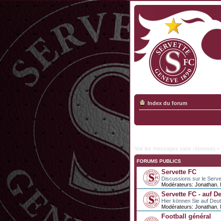
Index du forum
Voir les messages sans réponses
•
FORUMS PUBLICS
Servette FC
Discussions sur le Serve
Modérateurs:
Jonathan
,
Servette FC - auf D
Hier können Sie auf Deu
Modérateurs:
Jonathan
,
Football général