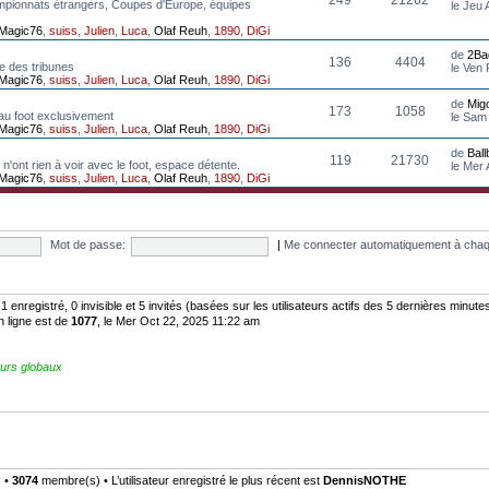
mpionnats étrangers, Coupes d'Europe, équipes
le Jeu
Magic76
,
suiss
,
Julien
,
Luca
,
Olaf Reuh
,
1890
,
DiGi
de
2Ba
136
4404
e des tribunes
le Ven
Magic76
,
suiss
,
Julien
,
Luca
,
Olaf Reuh
,
1890
,
DiGi
de
Mig
173
1058
au foot exclusivement
le Sam
Magic76
,
suiss
,
Julien
,
Luca
,
Olaf Reuh
,
1890
,
DiGi
de
Bal
119
21730
n'ont rien à voir avec le foot, espace détente.
le Mer
Magic76
,
suiss
,
Julien
,
Luca
,
Olaf Reuh
,
1890
,
DiGi
Mot de passe:
|
Me connecter automatiquement à chaq
: 1 enregistré, 0 invisible et 5 invités (basées sur les utilisateurs actifs des 5 dernières minute
n ligne est de
1077
, le Mer Oct 22, 2025 11:22 am
urs globaux
) •
3074
membre(s) • L’utilisateur enregistré le plus récent est
DennisNOTHE