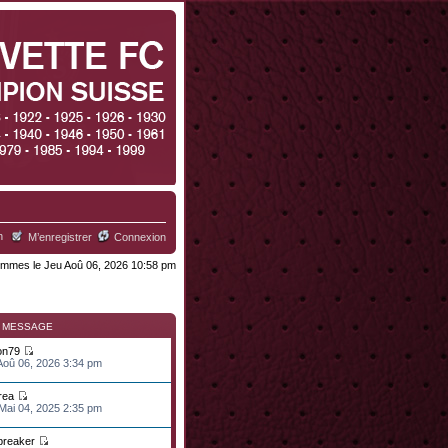
h
M’enregistrer
Connexion
mmes le Jeu Aoû 06, 2026 10:58 pm
R MESSAGE
on79
 Aoû 06, 2026 3:34 pm
rea
 Mai 04, 2025 2:35 pm
lbreaker