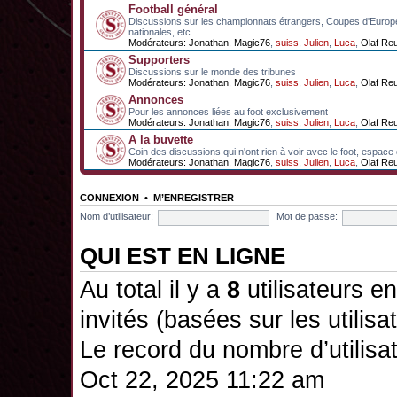
Football général
Discussions sur les championnats étrangers, Coupes d'Europ
nationales, etc.
Modérateurs:
Jonathan
,
Magic76
,
suiss
,
Julien
,
Luca
,
Olaf Re
Supporters
Discussions sur le monde des tribunes
Modérateurs:
Jonathan
,
Magic76
,
suiss
,
Julien
,
Luca
,
Olaf Re
Annonces
Pour les annonces liées au foot exclusivement
Modérateurs:
Jonathan
,
Magic76
,
suiss
,
Julien
,
Luca
,
Olaf Re
A la buvette
Coin des discussions qui n'ont rien à voir avec le foot, espace
Modérateurs:
Jonathan
,
Magic76
,
suiss
,
Julien
,
Luca
,
Olaf Re
CONNEXION
•
M’ENREGISTRER
Nom d’utilisateur:
Mot de passe:
QUI EST EN LIGNE
Au total il y a
8
utilisateurs en 
invités (basées sur les utilis
Le record du nombre d’utilisa
Oct 22, 2025 11:22 am