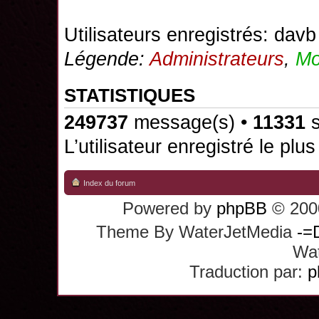
Utilisateurs enregistrés:
davb
Légende:
Administrateurs
,
Mo
STATISTIQUES
249737
message(s) •
11331
s
L’utilisateur enregistré le plu
Index du forum
Powered by
phpBB
© 2000
Theme By WaterJetMedia
-=
Wat
Traduction par:
p