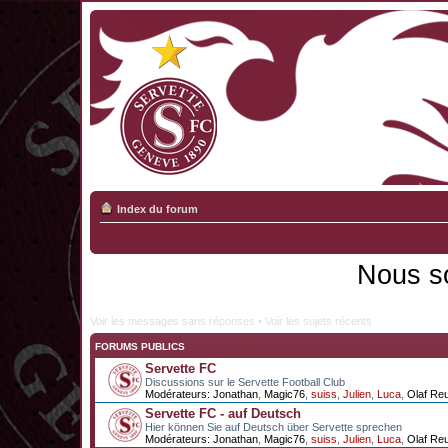
Index du forum
Nous s
Voir les messages sans réponses
•
Voir les sujets récents
FORUMS PUBLICS
Servette FC
Discussions sur le Servette Football Club
Modérateurs:
Jonathan
,
Magic76
,
suiss
,
Julien
,
Luca
,
Olaf Re
Servette FC - auf Deutsch
Hier können Sie auf Deutsch über Servette sprechen
Modérateurs:
Jonathan
,
Magic76
,
suiss
,
Julien
,
Luca
,
Olaf Re