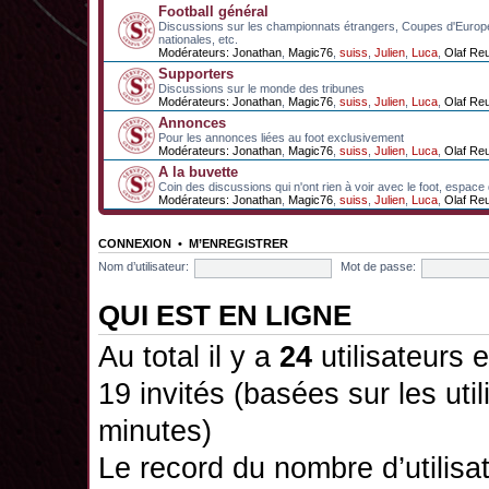
Football général
Discussions sur les championnats étrangers, Coupes d'Europ
nationales, etc.
Modérateurs:
Jonathan
,
Magic76
,
suiss
,
Julien
,
Luca
,
Olaf Re
Supporters
Discussions sur le monde des tribunes
Modérateurs:
Jonathan
,
Magic76
,
suiss
,
Julien
,
Luca
,
Olaf Re
Annonces
Pour les annonces liées au foot exclusivement
Modérateurs:
Jonathan
,
Magic76
,
suiss
,
Julien
,
Luca
,
Olaf Re
A la buvette
Coin des discussions qui n'ont rien à voir avec le foot, espace
Modérateurs:
Jonathan
,
Magic76
,
suiss
,
Julien
,
Luca
,
Olaf Re
CONNEXION
•
M’ENREGISTRER
Nom d’utilisateur:
Mot de passe:
QUI EST EN LIGNE
Au total il y a
24
utilisateurs e
19 invités (basées sur les uti
minutes)
Le record du nombre d’utilisa