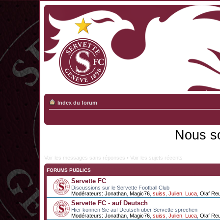
Index du forum
Nous s
Voir les messages sans réponses
•
Voir les sujets récents
FORUMS PUBLICS
Servette FC
Discussions sur le Servette Football Club
Modérateurs:
Jonathan
,
Magic76
,
suiss
,
Julien
,
Luca
,
Olaf Re
Servette FC - auf Deutsch
Hier können Sie auf Deutsch über Servette sprechen
Modérateurs:
Jonathan
,
Magic76
,
suiss
,
Julien
,
Luca
,
Olaf Re