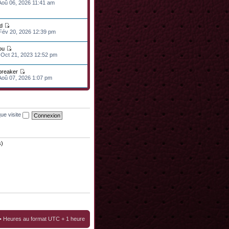
 Aoû 06, 2026 11:41 am
d
 Fév 20, 2026 12:39 pm
ou
 Oct 21, 2023 12:52 pm
lbreaker
 Aoû 07, 2026 1:07 pm
ue visite
s)
• Heures au format UTC + 1 heure