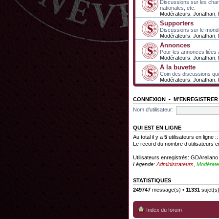
Discussions sur les cha
nationales, etc.
Modérateurs:
Jonathan
,
Supporters
Discussions sur le mond
Modérateurs:
Jonathan
,
Annonces
Pour les annonces liées 
Modérateurs:
Jonathan
,
A la buvette
Coin des discussions qui 
Modérateurs:
Jonathan
,
CONNEXION
•
M’ENREGISTRER
Nom d’utilisateur:
QUI EST EN LIGNE
Au total il y a
5
utilisateurs en ligne :
Le record du nombre d’utilisateurs e
Utilisateurs enregistrés:
GDArellano
Légende:
Administrateurs
,
Modérate
STATISTIQUES
249747
message(s) •
11331
sujet(s
Index du forum