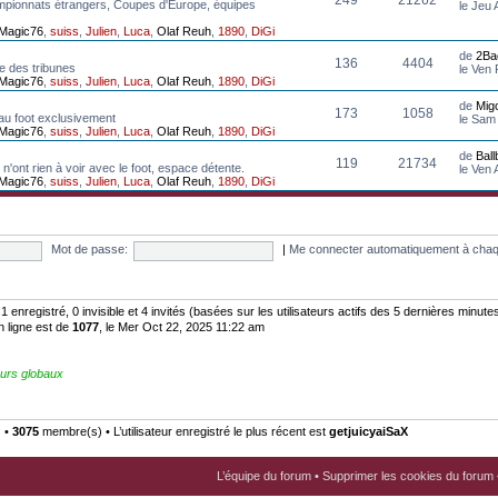
mpionnats étrangers, Coupes d'Europe, équipes
le Jeu
Magic76
,
suiss
,
Julien
,
Luca
,
Olaf Reuh
,
1890
,
DiGi
de
2Ba
136
4404
e des tribunes
le Ven
Magic76
,
suiss
,
Julien
,
Luca
,
Olaf Reuh
,
1890
,
DiGi
de
Mig
173
1058
au foot exclusivement
le Sam
Magic76
,
suiss
,
Julien
,
Luca
,
Olaf Reuh
,
1890
,
DiGi
de
Bal
119
21734
n'ont rien à voir avec le foot, espace détente.
le Ven
Magic76
,
suiss
,
Julien
,
Luca
,
Olaf Reuh
,
1890
,
DiGi
Mot de passe:
|
Me connecter automatiquement à chaq
: 1 enregistré, 0 invisible et 4 invités (basées sur les utilisateurs actifs des 5 dernières minute
n ligne est de
1077
, le Mer Oct 22, 2025 11:22 am
urs globaux
) •
3075
membre(s) • L’utilisateur enregistré le plus récent est
getjuicyaiSaX
L’équipe du forum
•
Supprimer les cookies du forum