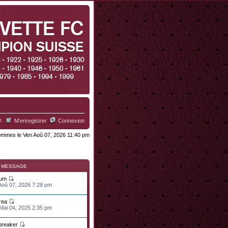
h
M’enregistrer
Connexion
mmes le Ven Aoû 07, 2026 11:40 pm
R MESSAGE
ium
 Aoû 07, 2026 7:28 pm
rea
 Mai 04, 2025 2:35 pm
lbreaker