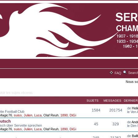
Searc
FAQ
Nous so
Voir les sujets récents
SUJETS
MESSAGES
DERNIE
de
Hel
1584
201754
tte Football Club
le Ven
Magic76
,
suiss
,
Julien
,
Luca
,
Olaf Reuh
,
1890
,
DiGi
eutsch
de
And
45
329
tsch über Servette sprechen
le Dim
Magic76
,
suiss
,
Julien
,
Luca
,
Olaf Reuh
,
1890
,
DiGi
de
Bal
249
21262