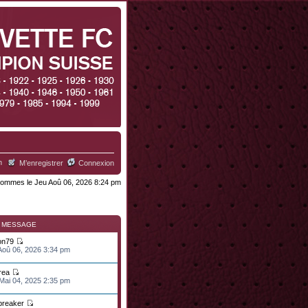
h
M’enregistrer
Connexion
ommes le Jeu Aoû 06, 2026 8:24 pm
R MESSAGE
on79
 Aoû 06, 2026 3:34 pm
rea
 Mai 04, 2025 2:35 pm
lbreaker