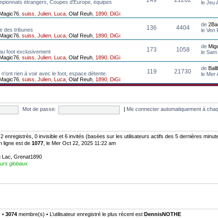
mpionnats étrangers, Coupes d'Europe, équipes
le Jeu
Magic76
,
suiss
,
Julien
,
Luca
,
Olaf Reuh
,
1890
,
DiGi
de
2Ba
136
4404
e des tribunes
le Ven
Magic76
,
suiss
,
Julien
,
Luca
,
Olaf Reuh
,
1890
,
DiGi
de
Mig
173
1058
au foot exclusivement
le Sam
Magic76
,
suiss
,
Julien
,
Luca
,
Olaf Reuh
,
1890
,
DiGi
de
Bal
119
21730
n'ont rien à voir avec le foot, espace détente.
le Mer
Magic76
,
suiss
,
Julien
,
Luca
,
Olaf Reuh
,
1890
,
DiGi
Mot de passe:
|
Me connecter automatiquement à chaq
: 2 enregistrés, 0 invisible et 6 invités (basées sur les utilisateurs actifs des 5 dernières minut
n ligne est de
1077
, le Mer Oct 22, 2025 11:22 am
u Lac
,
Grenat1890
urs globaux
) •
3074
membre(s) • L’utilisateur enregistré le plus récent est
DennisNOTHE