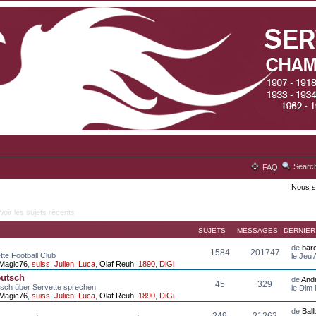
Searc
FAQ
Nous s
Voir les sujets récents
SUJETS
MESSAGES
DERNIE
de
bar
1584
201747
tte Football Club
le Jeu
Magic76
,
suiss
,
Julien
,
Luca
,
Olaf Reuh
,
1890
,
DiGi
eutsch
de
And
45
329
tsch über Servette sprechen
le Dim
Magic76
,
suiss
,
Julien
,
Luca
,
Olaf Reuh
,
1890
,
DiGi
de
Bal
249
21262