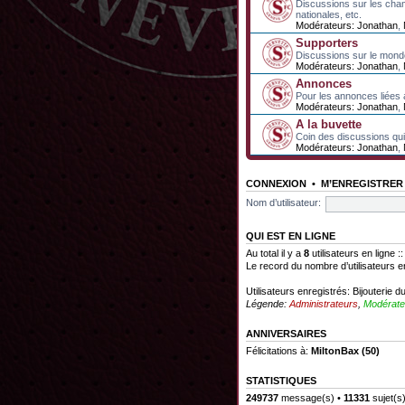
Discussions sur les cha
nationales, etc.
Modérateurs:
Jonathan
,
Supporters
Discussions sur le mond
Modérateurs:
Jonathan
,
Annonces
Pour les annonces liées 
Modérateurs:
Jonathan
,
A la buvette
Coin des discussions qui 
Modérateurs:
Jonathan
,
CONNEXION
•
M’ENREGISTRER
Nom d’utilisateur:
QUI EST EN LIGNE
Au total il y a
8
utilisateurs en ligne :
Le record du nombre d’utilisateurs e
Utilisateurs enregistrés:
Bijouterie d
Légende:
Administrateurs
,
Modérate
ANNIVERSAIRES
Félicitations à:
MiltonBax
(50)
STATISTIQUES
249737
message(s) •
11331
sujet(s