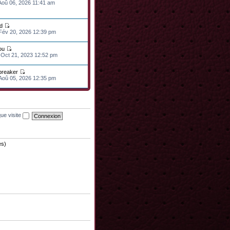
 Aoû 06, 2026 11:41 am
d
 Fév 20, 2026 12:39 pm
ou
 Oct 21, 2023 12:52 pm
lbreaker
 Aoû 05, 2026 12:35 pm
ue visite
es)