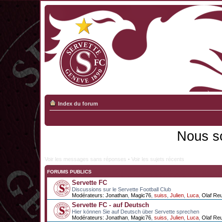
Index du forum
Nous s
Voir les messages sans réponses
•
Voir les sujets récents
FORUMS PUBLICS
Servette FC
Discussions sur le Servette Football Club
Modérateurs:
Jonathan
,
Magic76
,
suiss
,
Julien
,
Luca
,
Olaf Re
Servette FC - auf Deutsch
Hier können Sie auf Deutsch über Servette sprechen
Modérateurs:
Jonathan
,
Magic76
,
suiss
,
Julien
,
Luca
,
Olaf Re