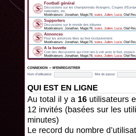
Football général
Discussions sur les championnats étrangers, Coupes d'Europ
nationales, etc.
Modérateurs:
Jonathan
,
Magic76
,
suiss
,
Julien
,
Luca
,
Olaf Re
Supporters
Discussions sur le monde des tribunes
Modérateurs:
Jonathan
,
Magic76
,
suiss
,
Julien
,
Luca
,
Olaf Re
Annonces
Pour les annonces liées au foot exclusivement
Modérateurs:
Jonathan
,
Magic76
,
suiss
,
Julien
,
Luca
,
Olaf Re
A la buvette
Coin des discussions qui n'ont rien à voir avec le foot, espace
Modérateurs:
Jonathan
,
Magic76
,
suiss
,
Julien
,
Luca
,
Olaf Re
CONNEXION
•
M’ENREGISTRER
Nom d’utilisateur:
Mot de passe:
QUI EST EN LIGNE
Au total il y a
16
utilisateurs e
12 invités (basées sur les uti
minutes)
Le record du nombre d’utilisa