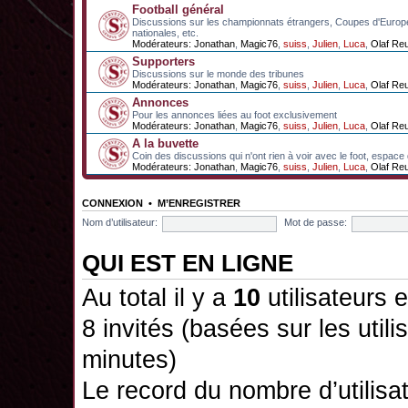
Football général
Discussions sur les championnats étrangers, Coupes d'Europ
nationales, etc.
Modérateurs:
Jonathan
,
Magic76
,
suiss
,
Julien
,
Luca
,
Olaf Re
Supporters
Discussions sur le monde des tribunes
Modérateurs:
Jonathan
,
Magic76
,
suiss
,
Julien
,
Luca
,
Olaf Re
Annonces
Pour les annonces liées au foot exclusivement
Modérateurs:
Jonathan
,
Magic76
,
suiss
,
Julien
,
Luca
,
Olaf Re
A la buvette
Coin des discussions qui n'ont rien à voir avec le foot, espace
Modérateurs:
Jonathan
,
Magic76
,
suiss
,
Julien
,
Luca
,
Olaf Re
CONNEXION
•
M’ENREGISTRER
Nom d’utilisateur:
Mot de passe:
QUI EST EN LIGNE
Au total il y a
10
utilisateurs e
8 invités (basées sur les utili
minutes)
Le record du nombre d’utilisa