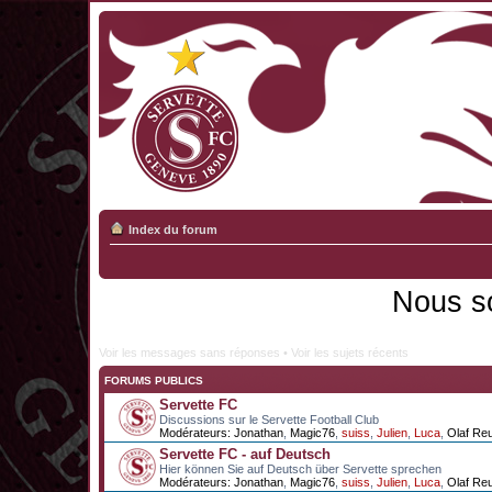
Index du forum
Nous s
Voir les messages sans réponses
•
Voir les sujets récents
FORUMS PUBLICS
Servette FC
Discussions sur le Servette Football Club
Modérateurs:
Jonathan
,
Magic76
,
suiss
,
Julien
,
Luca
,
Olaf Re
Servette FC - auf Deutsch
Hier können Sie auf Deutsch über Servette sprechen
Modérateurs:
Jonathan
,
Magic76
,
suiss
,
Julien
,
Luca
,
Olaf Re