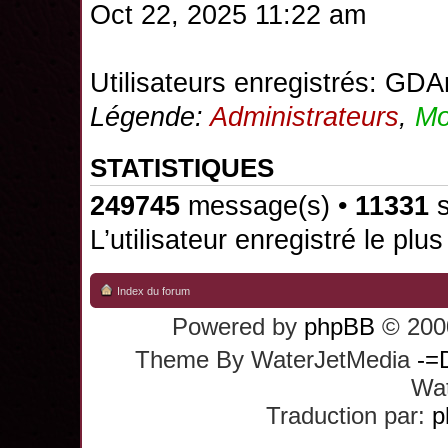
Oct 22, 2025 11:22 am
Utilisateurs enregistrés:
GDAr
Légende:
Administrateurs
,
Mo
STATISTIQUES
249745
message(s) •
11331
s
L’utilisateur enregistré le plu
Index du forum
Powered by
phpBB
© 2000
Theme By WaterJetMedia
-=
Wat
Traduction par:
p