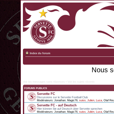
Index du forum
Nous s
Voir les messages sans réponses
•
Voir les sujets récents
FORUMS PUBLICS
Servette FC
Discussions sur le Servette Football Club
Modérateurs:
Jonathan
,
Magic76
,
suiss
,
Julien
,
Luca
,
Olaf Re
Servette FC - auf Deutsch
Hier können Sie auf Deutsch über Servette sprechen
Modérateurs:
Jonathan
,
Magic76
,
suiss
,
Julien
,
Luca
,
Olaf Re