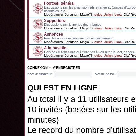
Football général
Discussions sur les championnats étrangers, Coupes d'Europ
nationales, etc.
Modérateurs:
Jonathan
,
Magic76
,
suiss
,
Julien
,
Luca
,
Olaf Re
Supporters
Discussions sur le monde des tribunes
Modérateurs:
Jonathan
,
Magic76
,
suiss
,
Julien
,
Luca
,
Olaf Re
Annonces
Pour les annonces liées au foot exclusivement
Modérateurs:
Jonathan
,
Magic76
,
suiss
,
Julien
,
Luca
,
Olaf Re
A la buvette
Coin des discussions qui n'ont rien à voir avec le foot, espace
Modérateurs:
Jonathan
,
Magic76
,
suiss
,
Julien
,
Luca
,
Olaf Re
CONNEXION
•
M’ENREGISTRER
Nom d’utilisateur:
Mot de passe:
QUI EST EN LIGNE
Au total il y a
11
utilisateurs e
10 invités (basées sur les uti
minutes)
Le record du nombre d’utilisa