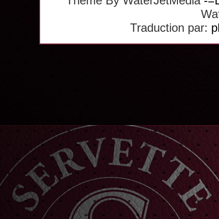
Theme By WaterJetMedia
-=
Wat
Traduction par:
p