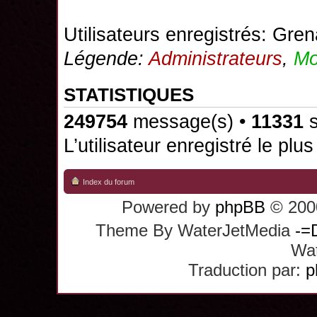
Utilisateurs enregistrés:
Gren
Légende:
Administrateurs
,
Mo
STATISTIQUES
249754
message(s) •
11331
s
L’utilisateur enregistré le plu
Index du forum
Powered by
phpBB
© 2000
Theme By WaterJetMedia
-=
Wat
Traduction par:
p