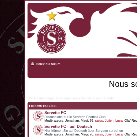
Index du forum
Nous s
Voir les messages sans réponses
•
Voir les sujets récents
FORUMS PUBLICS
Servette FC
Discussions sur le Servette Football Club
Modérateurs:
Jonathan
,
Magic76
,
suiss
,
Julien
,
Luca
,
Olaf Re
Servette FC - auf Deutsch
Hier können Sie auf Deutsch über Servette sprechen
Modérateurs:
Jonathan
,
Magic76
,
suiss
,
Julien
,
Luca
,
Olaf Re