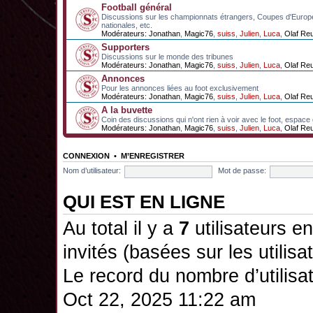
Football général
Discussions sur les championnats étrangers, Coupes d'Europ
nationales, etc.
Modérateurs:
Jonathan
,
Magic76
,
suiss
,
Julien
,
Luca
,
Olaf Re
Supporters
Discussions sur le monde des tribunes
Modérateurs:
Jonathan
,
Magic76
,
suiss
,
Julien
,
Luca
,
Olaf Re
Annonces
Pour les annonces liées au foot exclusivement
Modérateurs:
Jonathan
,
Magic76
,
suiss
,
Julien
,
Luca
,
Olaf Re
A la buvette
Coin des discussions qui n'ont rien à voir avec le foot, espace
Modérateurs:
Jonathan
,
Magic76
,
suiss
,
Julien
,
Luca
,
Olaf Re
CONNEXION
•
M’ENREGISTRER
Nom d’utilisateur:
Mot de passe:
QUI EST EN LIGNE
Au total il y a
7
utilisateurs en 
invités (basées sur les utilis
Le record du nombre d’utilisa
Oct 22, 2025 11:22 am