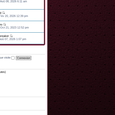
 Aoû 08, 2026 6:11 am
d
 Fév 20, 2026 12:39 pm
ou
 Oct 21, 2023 12:52 pm
lbreaker
 Aoû 07, 2026 1:07 pm
ue visite
nutes)