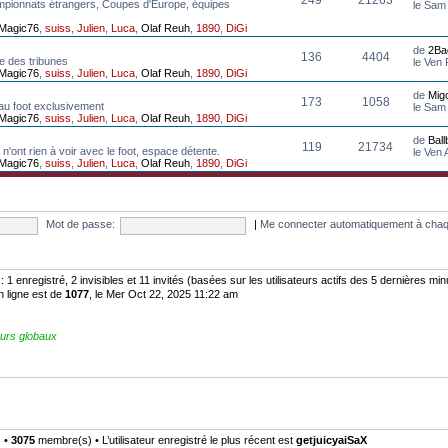
mpionnats étrangers, Coupes d'Europe, équipes
le Sam
Magic76
,
suiss
,
Julien
,
Luca
,
Olaf Reuh
,
1890
,
DiGi
de
2Ba
136
4404
e des tribunes
le Ven
Magic76
,
suiss
,
Julien
,
Luca
,
Olaf Reuh
,
1890
,
DiGi
de
Mig
173
1058
au foot exclusivement
le Sam
Magic76
,
suiss
,
Julien
,
Luca
,
Olaf Reuh
,
1890
,
DiGi
de
Bal
119
21734
n'ont rien à voir avec le foot, espace détente.
le Ven
Magic76
,
suiss
,
Julien
,
Luca
,
Olaf Reuh
,
1890
,
DiGi
Mot de passe:
|
Me connecter automatiquement à chaq
:: 1 enregistré, 2 invisibles et 11 invités (basées sur les utilisateurs actifs des 5 dernières mi
n ligne est de
1077
, le Mer Oct 22, 2025 11:22 am
urs globaux
) •
3075
membre(s) • L’utilisateur enregistré le plus récent est
getjuicyaiSaX