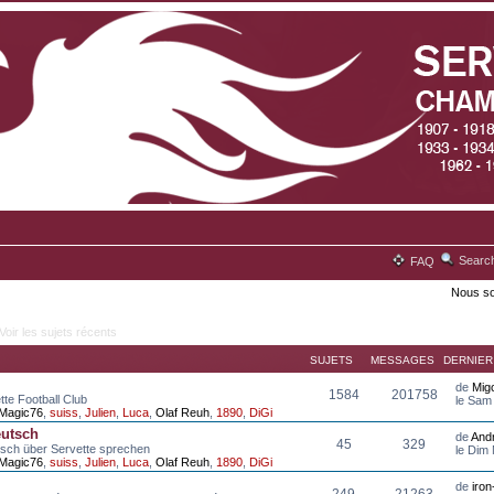
Searc
FAQ
Nous so
Voir les sujets récents
SUJETS
MESSAGES
DERNIE
de
Mig
1584
201758
tte Football Club
le Sam
Magic76
,
suiss
,
Julien
,
Luca
,
Olaf Reuh
,
1890
,
DiGi
eutsch
de
And
45
329
tsch über Servette sprechen
le Dim
Magic76
,
suiss
,
Julien
,
Luca
,
Olaf Reuh
,
1890
,
DiGi
de
iro
249
21263