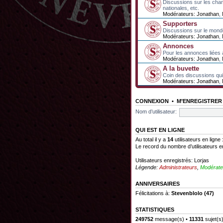
Discussions sur les cha
nationales, etc.
Modérateurs:
Jonathan
,
Supporters
Discussions sur le mond
Modérateurs:
Jonathan
,
Annonces
Pour les annonces liées 
Modérateurs:
Jonathan
,
A la buvette
Coin des discussions qui 
Modérateurs:
Jonathan
,
CONNEXION
•
M’ENREGISTRER
Nom d’utilisateur:
QUI EST EN LIGNE
Au total il y a
14
utilisateurs en ligne 
Le record du nombre d’utilisateurs e
Utilisateurs enregistrés:
Lorjas
Légende:
Administrateurs
,
Modérate
ANNIVERSAIRES
Félicitations à:
Stevenblolo
(47)
STATISTIQUES
249752
message(s) •
11331
sujet(s