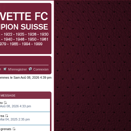
h
M’enregistrer
Connexion
mmes le Sam Aoû 08, 2026 4:39 pm
R MESSAGE
ou
 Aoû 08, 2026 4:33 pm
rea
 Mai 04, 2025 2:35 pm
n-grenats