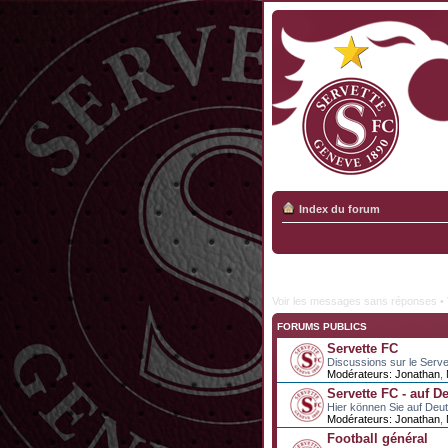
Index du forum
Voir les messages sans réponses
•
FORUMS PUBLICS
Servette FC
Discussions sur le Serve
Modérateurs:
Jonathan
,
Servette FC - auf D
Hier können Sie auf Deu
Modérateurs:
Jonathan
,
Football général