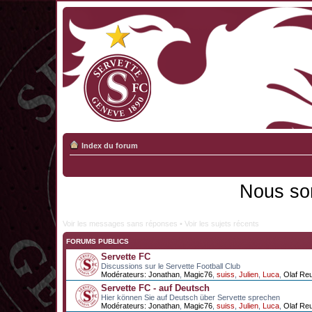
Index du forum
Nous so
Voir les messages sans réponses
•
Voir les sujets récents
FORUMS PUBLICS
Servette FC
Discussions sur le Servette Football Club
Modérateurs:
Jonathan
,
Magic76
,
suiss
,
Julien
,
Luca
,
Olaf Re
Servette FC - auf Deutsch
Hier können Sie auf Deutsch über Servette sprechen
Modérateurs:
Jonathan
,
Magic76
,
suiss
,
Julien
,
Luca
,
Olaf Re