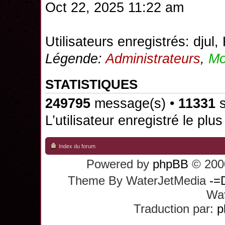
Oct 22, 2025 11:22 am
Utilisateurs enregistrés:
djul
,
Légende:
Administrateurs
,
Mo
STATISTIQUES
249795
message(s) •
11331
s
L’utilisateur enregistré le plu
Index du forum
Powered by
phpBB
© 2000
Theme By WaterJetMedia
-=
Wat
Traduction par:
p