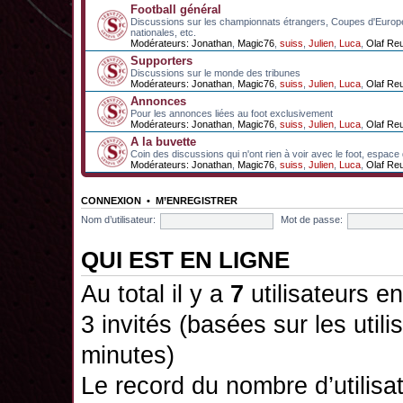
Football général
Discussions sur les championnats étrangers, Coupes d'Europ
nationales, etc.
Modérateurs:
Jonathan
,
Magic76
,
suiss
,
Julien
,
Luca
,
Olaf Re
Supporters
Discussions sur le monde des tribunes
Modérateurs:
Jonathan
,
Magic76
,
suiss
,
Julien
,
Luca
,
Olaf Re
Annonces
Pour les annonces liées au foot exclusivement
Modérateurs:
Jonathan
,
Magic76
,
suiss
,
Julien
,
Luca
,
Olaf Re
A la buvette
Coin des discussions qui n'ont rien à voir avec le foot, espace
Modérateurs:
Jonathan
,
Magic76
,
suiss
,
Julien
,
Luca
,
Olaf Re
CONNEXION
•
M’ENREGISTRER
Nom d’utilisateur:
Mot de passe:
QUI EST EN LIGNE
Au total il y a
7
utilisateurs en
3 invités (basées sur les utili
minutes)
Le record du nombre d’utilisa