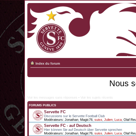
Index du forum
Nous s
Voir les messages sans réponses
•
Voir les sujets récents
FORUMS PUBLICS
Servette FC
Discussions sur le Servette Football Club
Modérateurs:
Jonathan
,
Magic76
,
suiss
,
Julien
,
Luca
,
Olaf Re
Servette FC - auf Deutsch
Hier können Sie auf Deutsch über Servette sprechen
Modérateurs:
Jonathan
,
Magic76
,
suiss
,
Julien
,
Luca
,
Olaf Re