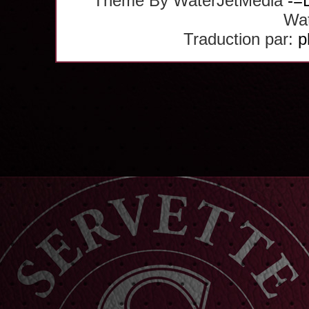
Theme By WaterJetMedia
-=
Wat
Traduction par:
p