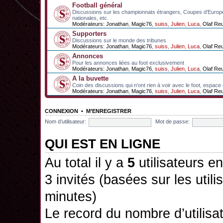
Football général
Discussions sur les championnats étrangers, Coupes d'Europ
nationales, etc.
Modérateurs:
Jonathan
,
Magic76
,
suiss
,
Julien
,
Luca
,
Olaf Re
Supporters
Discussions sur le monde des tribunes
Modérateurs:
Jonathan
,
Magic76
,
suiss
,
Julien
,
Luca
,
Olaf Re
Annonces
Pour les annonces liées au foot exclusivement
Modérateurs:
Jonathan
,
Magic76
,
suiss
,
Julien
,
Luca
,
Olaf Re
A la buvette
Coin des discussions qui n'ont rien à voir avec le foot, espace
Modérateurs:
Jonathan
,
Magic76
,
suiss
,
Julien
,
Luca
,
Olaf Re
CONNEXION
•
M’ENREGISTRER
Nom d’utilisateur:
Mot de passe:
QUI EST EN LIGNE
Au total il y a
5
utilisateurs en
3 invités (basées sur les utili
minutes)
Le record du nombre d’utilisa