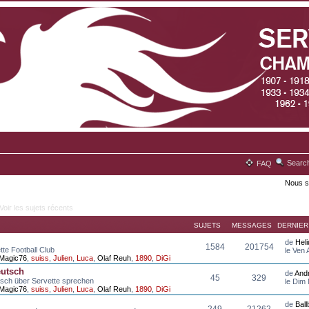
Searc
FAQ
Nous s
Voir les sujets récents
SUJETS
MESSAGES
DERNIE
de
Hel
1584
201754
tte Football Club
le Ven
Magic76
,
suiss
,
Julien
,
Luca
,
Olaf Reuh
,
1890
,
DiGi
eutsch
de
And
45
329
tsch über Servette sprechen
le Dim
Magic76
,
suiss
,
Julien
,
Luca
,
Olaf Reuh
,
1890
,
DiGi
de
Bal
249
21262