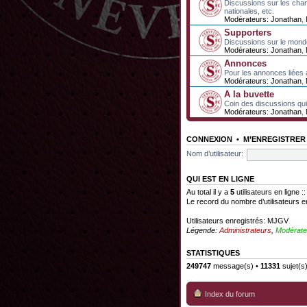
Discussions sur les cha
nationales, etc.
Modérateurs:
Jonathan
,
Supporters
Discussions sur le mond
Modérateurs:
Jonathan
,
Annonces
Pour les annonces liées 
Modérateurs:
Jonathan
,
A la buvette
Coin des discussions qui 
Modérateurs:
Jonathan
,
CONNEXION
•
M’ENREGISTRER
Nom d’utilisateur:
QUI EST EN LIGNE
Au total il y a
5
utilisateurs en ligne :
Le record du nombre d’utilisateurs e
Utilisateurs enregistrés:
MJGV
Légende:
Administrateurs
,
Modérate
STATISTIQUES
249747
message(s) •
11331
sujet(s
Index du forum