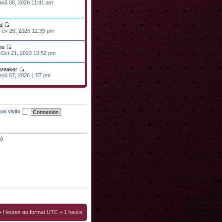
 Aoû 06, 2026 11:41 am
d
 Fév 20, 2026 12:39 pm
ou
 Oct 21, 2023 12:52 pm
lbreaker
 Aoû 07, 2026 1:07 pm
ue visite
s)
• Heures au format UTC + 1 heure