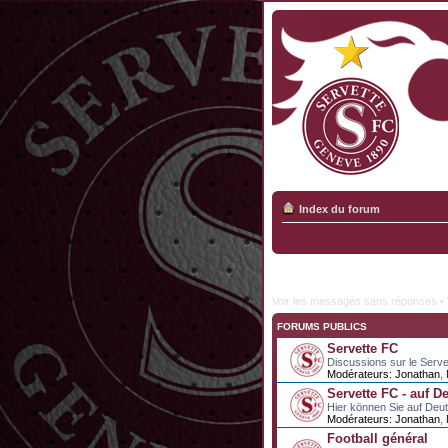
Index du forum
Voir les messages sans réponses
•
FORUMS PUBLICS
Servette FC
Discussions sur le Serve
Modérateurs:
Jonathan
,
Servette FC - auf D
Hier können Sie auf Deu
Modérateurs:
Jonathan
,
Football général