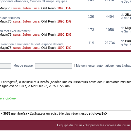
mpionnats étrangers, Coupes d'Europe, équipes
le Jeu
Magic76
,
suiss
,
Julien
,
Luca
,
Olaf Reuh
,
1890
,
DiGi
de
2Ba
136
4404
e des tribunes
le Ven
Magic76
,
suiss
,
Julien
,
Luca
,
Olaf Reuh
,
1890
,
DiGi
de
Mig
173
1058
au foot exclusivement
le Sam
Magic76
,
suiss
,
Julien
,
Luca
,
Olaf Reuh
,
1890
,
DiGi
de
Bal
119
21734
n'ont rien à voir avec le foot, espace détente.
le Ven
Magic76
,
suiss
,
Julien
,
Luca
,
Olaf Reuh
,
1890
,
DiGi
Mot de passe:
|
Me connecter automatiquement à chaq
: 1 enregistré, 0 invisible et 4 invités (basées sur les utilisateurs actifs des 5 dernières minute
n ligne est de
1077
, le Mer Oct 22, 2025 11:22 am
urs globaux
) •
3075
membre(s) • L’utilisateur enregistré le plus récent est
getjuicyaiSaX
L’équipe du forum
•
Supprimer les cookies du forum