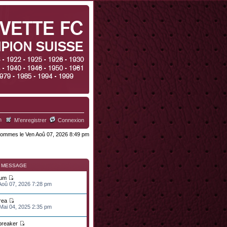
h
M’enregistrer
Connexion
ommes le Ven Aoû 07, 2026 8:49 pm
R MESSAGE
ium
 Aoû 07, 2026 7:28 pm
rea
 Mai 04, 2025 2:35 pm
lbreaker