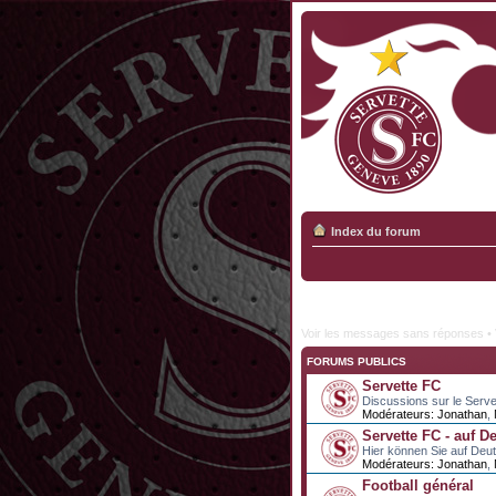
Index du forum
Voir les messages sans réponses
•
FORUMS PUBLICS
Servette FC
Discussions sur le Serve
Modérateurs:
Jonathan
,
Servette FC - auf D
Hier können Sie auf Deu
Modérateurs:
Jonathan
,
Football général