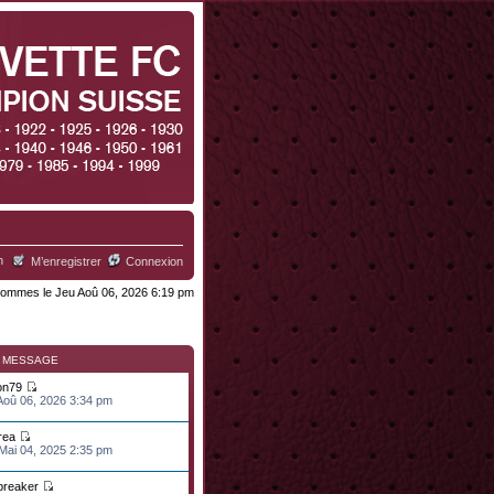
h
M’enregistrer
Connexion
ommes le Jeu Aoû 06, 2026 6:19 pm
R MESSAGE
on79
 Aoû 06, 2026 3:34 pm
rea
 Mai 04, 2025 2:35 pm
lbreaker