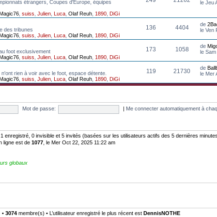
mpionnats étrangers, Coupes d'Europe, équipes
le Jeu
Magic76
,
suiss
,
Julien
,
Luca
,
Olaf Reuh
,
1890
,
DiGi
de
2Ba
136
4404
e des tribunes
le Ven
Magic76
,
suiss
,
Julien
,
Luca
,
Olaf Reuh
,
1890
,
DiGi
de
Mig
173
1058
au foot exclusivement
le Sam
Magic76
,
suiss
,
Julien
,
Luca
,
Olaf Reuh
,
1890
,
DiGi
de
Bal
119
21730
n'ont rien à voir avec le foot, espace détente.
le Mer
Magic76
,
suiss
,
Julien
,
Luca
,
Olaf Reuh
,
1890
,
DiGi
Mot de passe:
|
Me connecter automatiquement à chaq
: 1 enregistré, 0 invisible et 5 invités (basées sur les utilisateurs actifs des 5 dernières minute
n ligne est de
1077
, le Mer Oct 22, 2025 11:22 am
urs globaux
) •
3074
membre(s) • L’utilisateur enregistré le plus récent est
DennisNOTHE