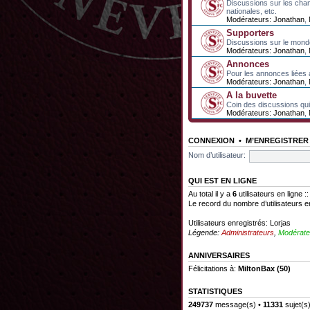
Discussions sur les cha
nationales, etc.
Modérateurs:
Jonathan
,
Supporters
Discussions sur le mond
Modérateurs:
Jonathan
,
Annonces
Pour les annonces liées 
Modérateurs:
Jonathan
,
A la buvette
Coin des discussions qui 
Modérateurs:
Jonathan
,
CONNEXION
•
M’ENREGISTRER
Nom d’utilisateur:
QUI EST EN LIGNE
Au total il y a
6
utilisateurs en ligne :
Le record du nombre d’utilisateurs e
Utilisateurs enregistrés:
Lorjas
Légende:
Administrateurs
,
Modérate
ANNIVERSAIRES
Félicitations à:
MiltonBax
(50)
STATISTIQUES
249737
message(s) •
11331
sujet(s