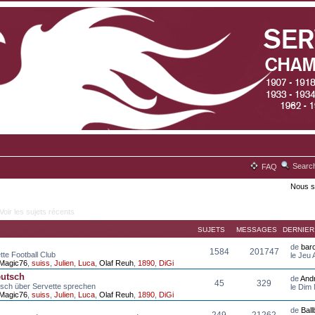
Searc
FAQ
Nous s
Voir les sujets récents
SUJETS
MESSAGES
DERNIE
de
bar
1584
201747
tte Football Club
le Jeu
Magic76
,
suiss
,
Julien
,
Luca
,
Olaf Reuh
,
1890
,
DiGi
eutsch
de
And
45
329
tsch über Servette sprechen
le Dim
Magic76
,
suiss
,
Julien
,
Luca
,
Olaf Reuh
,
1890
,
DiGi
de
Bal
249
21262