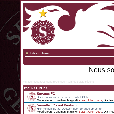
Index du forum
Nous so
Voir les messages sans réponses
•
Voir les sujets récents
FORUMS PUBLICS
Servette FC
Discussions sur le Servette Football Club
Modérateurs:
Jonathan
,
Magic76
,
suiss
,
Julien
,
Luca
,
Olaf Re
Servette FC - auf Deutsch
Hier können Sie auf Deutsch über Servette sprechen
Modérateurs:
Jonathan
,
Magic76
,
suiss
,
Julien
,
Luca
,
Olaf Re