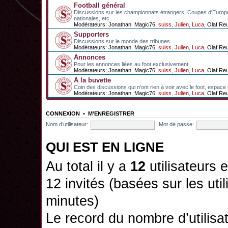
Football général
Discussions sur les championnats étrangers, Coupes d'Europ
nationales, etc.
Modérateurs:
Jonathan
,
Magic76
,
suiss
,
Julien
,
Luca
,
Olaf Re
Supporters
Discussions sur le monde des tribunes
Modérateurs:
Jonathan
,
Magic76
,
suiss
,
Julien
,
Luca
,
Olaf Re
Annonces
Pour les annonces liées au foot exclusivement
Modérateurs:
Jonathan
,
Magic76
,
suiss
,
Julien
,
Luca
,
Olaf Re
A la buvette
Coin des discussions qui n'ont rien à voir avec le foot, espace
Modérateurs:
Jonathan
,
Magic76
,
suiss
,
Julien
,
Luca
,
Olaf Re
CONNEXION
•
M’ENREGISTRER
Nom d’utilisateur:
Mot de passe:
QUI EST EN LIGNE
Au total il y a
12
utilisateurs e
12 invités (basées sur les uti
minutes)
Le record du nombre d’utilisa