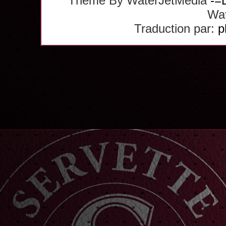
Theme By WaterJetMedia
-=
Wat
Traduction par:
p