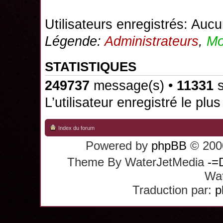
Utilisateurs enregistrés: Aucu
Légende:
Administrateurs
,
Mo
STATISTIQUES
249737
message(s) •
11331
s
L’utilisateur enregistré le plu
Index du forum
Powered by
phpBB
© 2000
Theme By WaterJetMedia
-=
Wat
Traduction par:
p