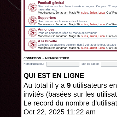
Football général
Discussions sur les championnats étrangers, Coupes d'Europ
nationales, etc.
Modérateurs:
Jonathan
,
Magic76
,
suiss
,
Julien
,
Luca
,
Olaf Re
Supporters
Discussions sur le monde des tribunes
Modérateurs:
Jonathan
,
Magic76
,
suiss
,
Julien
,
Luca
,
Olaf Re
Annonces
Pour les annonces liées au foot exclusivement
Modérateurs:
Jonathan
,
Magic76
,
suiss
,
Julien
,
Luca
,
Olaf Re
A la buvette
Coin des discussions qui n'ont rien à voir avec le foot, espace
Modérateurs:
Jonathan
,
Magic76
,
suiss
,
Julien
,
Luca
,
Olaf Re
CONNEXION
•
M’ENREGISTRER
Nom d’utilisateur:
Mot de passe:
QUI EST EN LIGNE
Au total il y a
9
utilisateurs en 
invités (basées sur les utilis
Le record du nombre d’utilisa
Oct 22, 2025 11:22 am