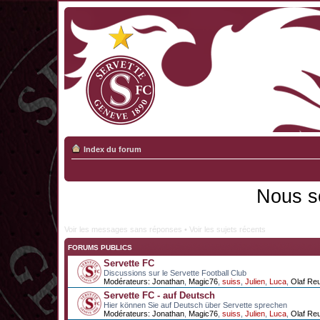
Index du forum
Nous s
Voir les messages sans réponses
•
Voir les sujets récents
FORUMS PUBLICS
Servette FC
Discussions sur le Servette Football Club
Modérateurs:
Jonathan
,
Magic76
,
suiss
,
Julien
,
Luca
,
Olaf Re
Servette FC - auf Deutsch
Hier können Sie auf Deutsch über Servette sprechen
Modérateurs:
Jonathan
,
Magic76
,
suiss
,
Julien
,
Luca
,
Olaf Re