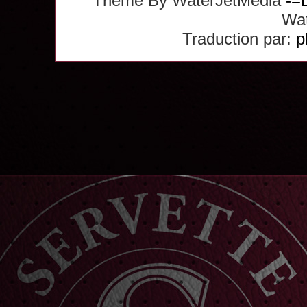
Theme By WaterJetMedia
-=
Wat
Traduction par:
p