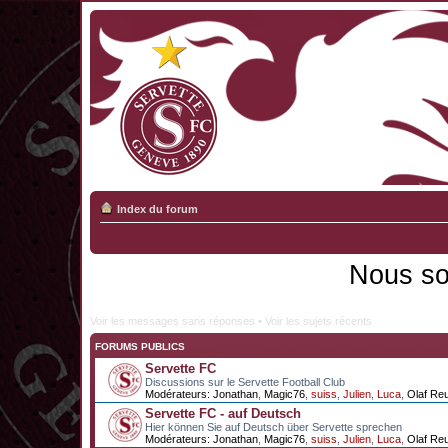
Index du forum
Nous so
Voir les messages sans réponses
•
Voir les sujets récents
FORUMS PUBLICS
Servette FC
Discussions sur le Servette Football Club
Modérateurs:
Jonathan
,
Magic76
,
suiss
,
Julien
,
Luca
,
Olaf Re
Servette FC - auf Deutsch
Hier können Sie auf Deutsch über Servette sprechen
Modérateurs:
Jonathan
,
Magic76
,
suiss
,
Julien
,
Luca
,
Olaf Re