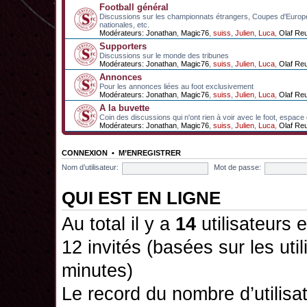
Football général
Discussions sur les championnats étrangers, Coupes d'Europ
nationales, etc.
Modérateurs:
Jonathan
,
Magic76
,
suiss
,
Julien
,
Luca
,
Olaf Re
Supporters
Discussions sur le monde des tribunes
Modérateurs:
Jonathan
,
Magic76
,
suiss
,
Julien
,
Luca
,
Olaf Re
Annonces
Pour les annonces liées au foot exclusivement
Modérateurs:
Jonathan
,
Magic76
,
suiss
,
Julien
,
Luca
,
Olaf Re
A la buvette
Coin des discussions qui n'ont rien à voir avec le foot, espace
Modérateurs:
Jonathan
,
Magic76
,
suiss
,
Julien
,
Luca
,
Olaf Re
CONNEXION
•
M’ENREGISTRER
Nom d’utilisateur:
Mot de passe:
QUI EST EN LIGNE
Au total il y a
14
utilisateurs e
12 invités (basées sur les uti
minutes)
Le record du nombre d’utilisa