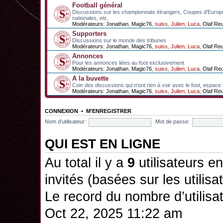
Football général
Discussions sur les championnats étrangers, Coupes d'Europ
nationales, etc.
Modérateurs:
Jonathan
,
Magic76
,
suiss
,
Julien
,
Luca
,
Olaf Re
Supporters
Discussions sur le monde des tribunes
Modérateurs:
Jonathan
,
Magic76
,
suiss
,
Julien
,
Luca
,
Olaf Re
Annonces
Pour les annonces liées au foot exclusivement
Modérateurs:
Jonathan
,
Magic76
,
suiss
,
Julien
,
Luca
,
Olaf Re
A la buvette
Coin des discussions qui n'ont rien à voir avec le foot, espace
Modérateurs:
Jonathan
,
Magic76
,
suiss
,
Julien
,
Luca
,
Olaf Re
CONNEXION
•
M’ENREGISTRER
Nom d’utilisateur:
Mot de passe:
QUI EST EN LIGNE
Au total il y a
9
utilisateurs en 
invités (basées sur les utilis
Le record du nombre d’utilisa
Oct 22, 2025 11:22 am