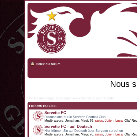
Index du forum
Nous s
Voir les messages sans réponses
•
Voir les sujets récents
FORUMS PUBLICS
Servette FC
Discussions sur le Servette Football Club
Modérateurs:
Jonathan
,
Magic76
,
suiss
,
Julien
,
Luca
,
Olaf Re
Servette FC - auf Deutsch
Hier können Sie auf Deutsch über Servette sprechen
Modérateurs:
Jonathan
,
Magic76
,
suiss
,
Julien
,
Luca
,
Olaf Re