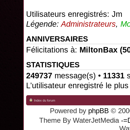
Utilisateurs enregistrés:
Jm
Légende:
Administrateurs
,
Mo
ANNIVERSAIRES
Félicitations à:
MiltonBax
(50
STATISTIQUES
249737
message(s) •
11331
s
L’utilisateur enregistré le plu
Index du forum
Powered by
phpBB
© 2000
Theme By WaterJetMedia
-=
Wat