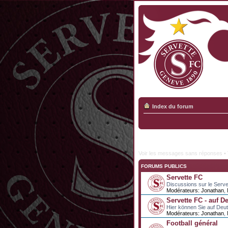
Index du forum
Voir les messages sans réponses
•
FORUMS PUBLICS
Servette FC
Discussions sur le Serve
Modérateurs:
Jonathan
,
Servette FC - auf D
Hier können Sie auf Deu
Modérateurs:
Jonathan
,
Football général