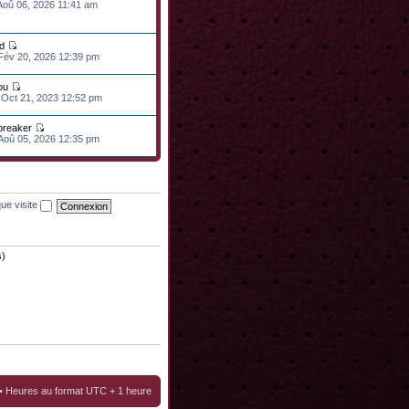
 Aoû 06, 2026 11:41 am
d
 Fév 20, 2026 12:39 pm
ou
 Oct 21, 2023 12:52 pm
lbreaker
 Aoû 05, 2026 12:35 pm
ue visite
s)
• Heures au format UTC + 1 heure