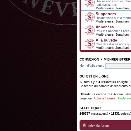
Discussions sur les cha
nationales, etc.
Modérateurs:
Jonathan
,
Supporters
Discussions sur le mond
Modérateurs:
Jonathan
,
Annonces
Pour les annonces liées 
Modérateurs:
Jonathan
,
A la buvette
Coin des discussions qui 
Modérateurs:
Jonathan
,
CONNEXION
•
M’ENREGISTRER
Nom d’utilisateur:
QUI EST EN LIGNE
Au total il y a
4
utilisateurs en ligne :
Le record du nombre d’utilisateurs e
Utilisateurs enregistrés: Aucun utilis
Légende:
Administrateurs
,
Modérate
STATISTIQUES
249737
message(s) •
11331
sujet(s
Index du forum