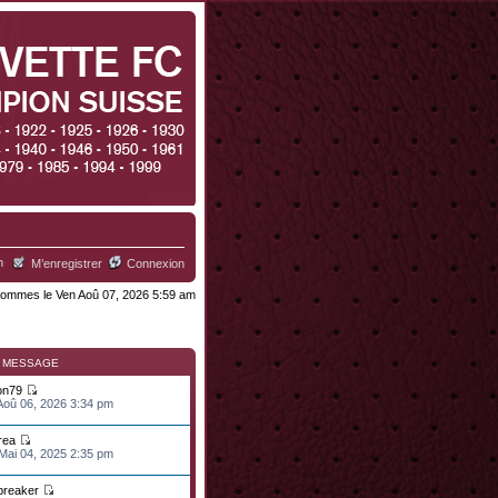
h
M’enregistrer
Connexion
ommes le Ven Aoû 07, 2026 5:59 am
R MESSAGE
on79
 Aoû 06, 2026 3:34 pm
rea
 Mai 04, 2025 2:35 pm
lbreaker