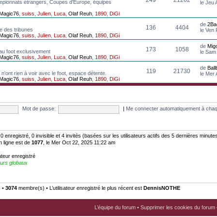
mpionnats étrangers, Coupes d'Europe, équipes
le Jeu
Magic76
,
suiss
,
Julien
,
Luca
,
Olaf Reuh
,
1890
,
DiGi
de
2Ba
136
4404
e des tribunes
le Ven
Magic76
,
suiss
,
Julien
,
Luca
,
Olaf Reuh
,
1890
,
DiGi
de
Mig
173
1058
au foot exclusivement
le Sam
Magic76
,
suiss
,
Julien
,
Luca
,
Olaf Reuh
,
1890
,
DiGi
de
Bal
119
21730
n'ont rien à voir avec le foot, espace détente.
le Mer
Magic76
,
suiss
,
Julien
,
Luca
,
Olaf Reuh
,
1890
,
DiGi
Mot de passe:
|
Me connecter automatiquement à chaq
: 0 enregistré, 0 invisible et 4 invités (basées sur les utilisateurs actifs des 5 dernières minute
n ligne est de
1077
, le Mer Oct 22, 2025 11:22 am
ateur enregistré
urs globaux
) •
3074
membre(s) • L’utilisateur enregistré le plus récent est
DennisNOTHE
L’équipe du forum
•
Supprimer les cookies du forum