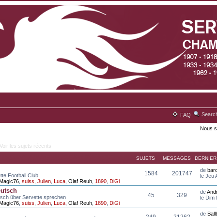
Searc
FAQ
Nous s
Voir les sujets récents
SUJETS
MESSAGES
DERNIE
de
bar
1584
201747
tte Football Club
le Jeu
Magic76
,
suiss
,
Julien
,
Luca
,
Olaf Reuh
,
1890
,
DiGi
eutsch
de
And
45
329
tsch über Servette sprechen
le Dim
Magic76
,
suiss
,
Julien
,
Luca
,
Olaf Reuh
,
1890
,
DiGi
de
Bal
249
21262