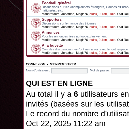
Football général
Discussions sur les championnats étrangers, Coupes d'Europ
nationales, etc.
Modérateurs:
Jonathan
,
Magic76
,
suiss
,
Julien
,
Luca
,
Olaf Re
Supporters
Discussions sur le monde des tribunes
Modérateurs:
Jonathan
,
Magic76
,
suiss
,
Julien
,
Luca
,
Olaf Re
Annonces
Pour les annonces liées au foot exclusivement
Modérateurs:
Jonathan
,
Magic76
,
suiss
,
Julien
,
Luca
,
Olaf Re
A la buvette
Coin des discussions qui n'ont rien à voir avec le foot, espace
Modérateurs:
Jonathan
,
Magic76
,
suiss
,
Julien
,
Luca
,
Olaf Re
CONNEXION
•
M’ENREGISTRER
Nom d’utilisateur:
Mot de passe:
QUI EST EN LIGNE
Au total il y a
6
utilisateurs en 
invités (basées sur les utilis
Le record du nombre d’utilisa
Oct 22, 2025 11:22 am