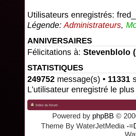
Utilisateurs enregistrés:
fred_
Légende:
Administrateurs
,
Mo
ANNIVERSAIRES
Félicitations à:
Stevenblolo
(
STATISTIQUES
249752
message(s) •
11331
s
L’utilisateur enregistré le plu
Index du forum
Powered by
phpBB
© 2000
Theme By WaterJetMedia
-=
Wat