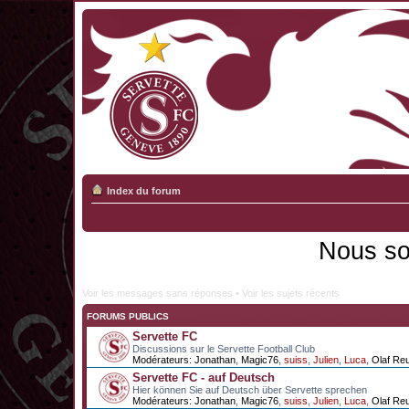
Index du forum
Nous so
Voir les messages sans réponses
•
Voir les sujets récents
FORUMS PUBLICS
Servette FC
Discussions sur le Servette Football Club
Modérateurs:
Jonathan
,
Magic76
,
suiss
,
Julien
,
Luca
,
Olaf Re
Servette FC - auf Deutsch
Hier können Sie auf Deutsch über Servette sprechen
Modérateurs:
Jonathan
,
Magic76
,
suiss
,
Julien
,
Luca
,
Olaf Re